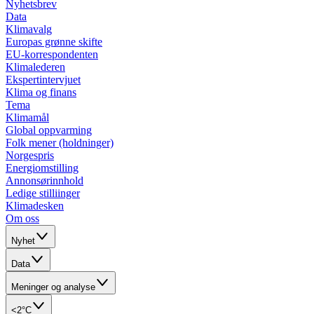
Nyhetsbrev
Data
Klimavalg
Europas grønne skifte
EU-korrespondenten
Klimalederen
Ekspertintervjuet
Klima og finans
Tema
Klimamål
Global oppvarming
Folk mener (holdninger)
Norgespris
Energiomstilling
Annonsørinnhold
Ledige stilliinger
Klimadesken
Om oss
Nyhet
Data
Meninger og analyse
<2°C