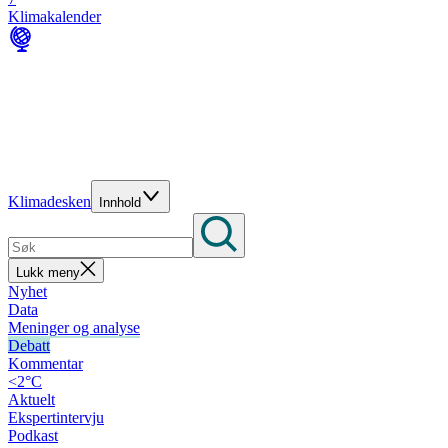
Klimakalender
Klimadesken
Innhold
Lukk meny
Nyhet
Data
Meninger og analyse
Debatt
Kommentar
<2°C
Aktuelt
Ekspertintervju
Podkast