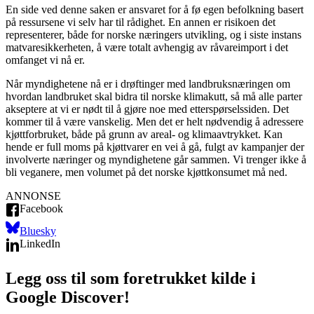
En side ved denne saken er ansvaret for å fø egen befolkning basert
på ressursene vi selv har til rådighet. En annen er risikoen det
representerer, både for norske næringers utvikling, og i siste instans
matvaresikkerheten, å være totalt avhengig av råvareimport i det
omfanget vi nå er.
Når myndighetene nå er i drøftinger med landbruksnæringen om
hvordan landbruket skal bidra til norske klimakutt, så må alle parter
akseptere at vi er nødt til å gjøre noe med etterspørselssiden. Det
kommer til å være vanskelig. Men det er helt nødvendig å adressere
kjøttforbruket, både på grunn av areal- og klimaavtrykket. Kan
hende er full moms på kjøttvarer en vei å gå, fulgt av kampanjer der
involverte næringer og myndighetene går sammen. Vi trenger ikke å
bli veganere, men volumet på det norske kjøttkonsumet må ned.
ANNONSE
Facebook
Bluesky
LinkedIn
Legg oss til som foretrukket kilde i
Google Discover!