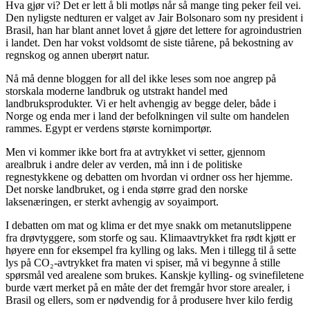
Hva gjør vi? Det er lett å bli motløs når så mange ting peker feil vei.
Den nyligste nedturen er valget av Jair Bolsonaro som ny president i
Brasil, han har blant annet lovet å gjøre det lettere for agroindustrien
i landet. Den har vokst voldsomt de siste tiårene, på bekostning av
regnskog og annen uberørt natur.
Nå må denne bloggen for all del ikke leses som noe angrep på
storskala moderne landbruk og utstrakt handel med
landbruksprodukter. Vi er helt avhengig av begge deler, både i
Norge og enda mer i land der befolkningen vil sulte om handelen
rammes. Egypt er verdens største kornimportør.
Men vi kommer ikke bort fra at avtrykket vi setter, gjennom
arealbruk i andre deler av verden, må inn i de politiske
regnestykkene og debatten om hvordan vi ordner oss her hjemme.
Det norske landbruket, og i enda større grad den norske
laksenæringen, er sterkt avhengig av soyaimport.
I debatten om mat og klima er det mye snakk om metanutslippene
fra drøvtyggere, som storfe og sau. Klimaavtrykket fra rødt kjøtt er
høyere enn for eksempel fra kylling og laks. Men i tillegg til å sette
lys på CO₂-avtrykket fra maten vi spiser, må vi begynne å stille
spørsmål ved arealene som brukes. Kanskje kylling- og svinefiletene
burde vært merket på en måte der det fremgår hvor store arealer, i
Brasil og ellers, som er nødvendig for å produsere hver kilo ferdig