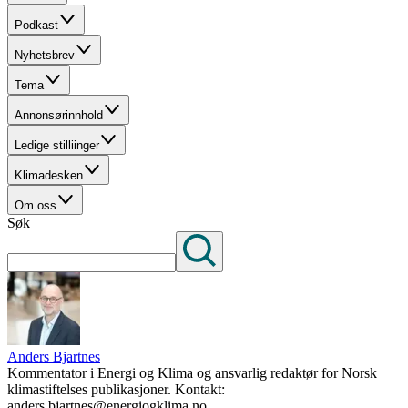
Podkast
Nyhetsbrev
Tema
Annonsørinnhold
Ledige stilliinger
Klimadesken
Om oss
Søk
Anders Bjartnes
Kommentator i Energi og Klima og ansvarlig redaktør for Norsk
klimastiftelses publikasjoner. Kontakt:
anders.bjartnes@energiogklima.no