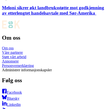
Meloni sikrer økt landbruksstøtte mot godkjenning
av etterlengtet handelsavtale med Sør-Amerika
Om oss
Om oss
Våre partnere
Støtt vårt arbeid
Annonsere
Personvernerklæring
Administrer informasjonskapsler
Følg oss
Facebook
Bluesky
Linkedin