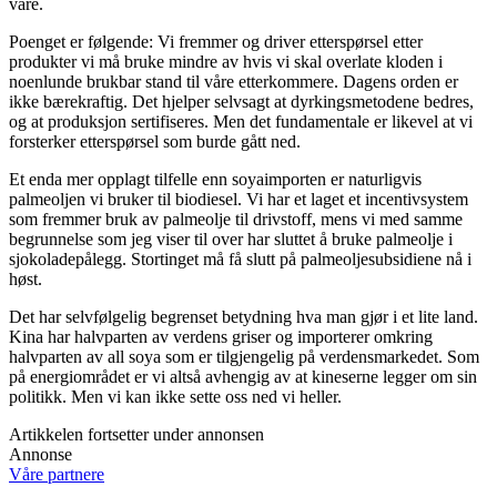
vare.
Poenget er følgende: Vi fremmer og driver etterspørsel etter
produkter vi må bruke mindre av hvis vi skal overlate kloden i
noenlunde brukbar stand til våre etterkommere. Dagens orden er
ikke bærekraftig. Det hjelper selvsagt at dyrkingsmetodene bedres,
og at produksjon sertifiseres. Men det fundamentale er likevel at vi
forsterker etterspørsel som burde gått ned.
Et enda mer opplagt tilfelle enn soyaimporten er naturligvis
palmeoljen vi bruker til biodiesel. Vi har et laget et incentivsystem
som fremmer bruk av palmeolje til drivstoff, mens vi med samme
begrunnelse som jeg viser til over har sluttet å bruke palmeolje i
sjokoladepålegg. Stortinget må få slutt på palmeoljesubsidiene nå i
høst.
Det har selvfølgelig begrenset betydning hva man gjør i et lite land.
Kina har halvparten av verdens griser og importerer omkring
halvparten av all soya som er tilgjengelig på verdensmarkedet. Som
på energiområdet er vi altså avhengig av at kineserne legger om sin
politikk. Men vi kan ikke sette oss ned vi heller.
Artikkelen fortsetter under annonsen
Annonse
Våre partnere