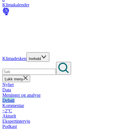
Klimakalender
Klimadesken
Innhold
Lukk meny
Nyhet
Data
Meninger og analyse
Debatt
Kommentar
<2°C
Aktuelt
Ekspertintervju
Podkast