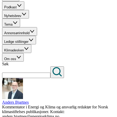
Podkast
Nyhetsbrev
Tema
Annonsørinnhold
Ledige stilliinger
Klimadesken
Om oss
Søk
Anders Bjartnes
Kommentator i Energi og Klima og ansvarlig redaktør for Norsk
klimastiftelses publikasjoner. Kontakt:
anders.bjartnes@energiogklima.no