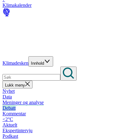
Klimakalender
Klimadesken
Innhold
Lukk meny
Nyhet
Data
Meninger og analyse
Debatt
Kommentar
<2°C
Aktuelt
Ekspertintervju
Podkast