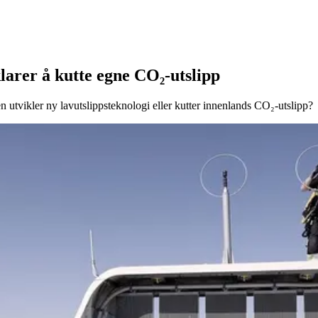
larer å kutte egne CO₂-utslipp
ken utvikler ny lavutslippsteknologi eller kutter innenlands CO₂-utslipp?