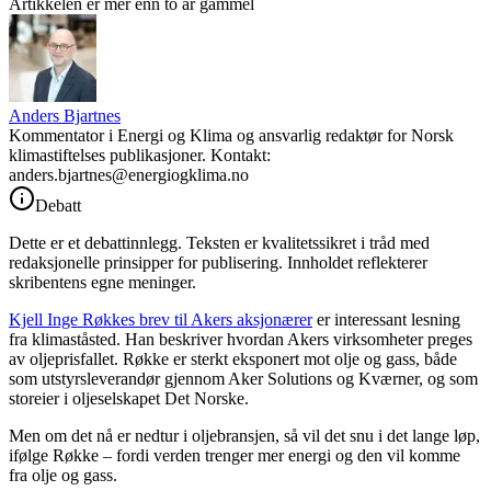
Artikkelen er mer enn to år gammel
Anders Bjartnes
Kommentator i Energi og Klima og ansvarlig redaktør for Norsk
klimastiftelses publikasjoner. Kontakt:
anders.bjartnes@energiogklima.no
Debatt
Dette er et debattinnlegg. Teksten er kvalitetssikret i tråd med
redaksjonelle prinsipper for publisering. Innholdet reflekterer
skribentens egne meninger.
Kjell Inge Røkkes brev til Akers aksjonærer
er interessant lesning
fra klimaståsted. Han beskriver hvordan Akers virksomheter preges
av oljeprisfallet. Røkke er sterkt eksponert mot olje og gass, både
som utstyrsleverandør gjennom Aker Solutions og Kværner, og som
storeier i oljeselskapet Det Norske.
Men om det nå er nedtur i oljebransjen, så vil det snu i det lange løp,
ifølge Røkke – fordi verden trenger mer energi og den vil komme
fra olje og gass.