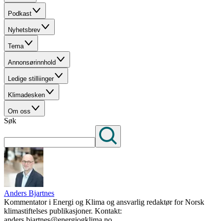
Podkast
Nyhetsbrev
Tema
Annonsørinnhold
Ledige stilliinger
Klimadesken
Om oss
Søk
Anders Bjartnes
Kommentator i Energi og Klima og ansvarlig redaktør for Norsk
klimastiftelses publikasjoner. Kontakt:
anders.bjartnes@energiogklima.no