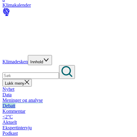
Klimakalender
Klimadesken
Innhold
Lukk meny
Nyhet
Data
Meninger og analyse
Debatt
Kommentar
<2°C
Aktuelt
Ekspertintervju
Podkast