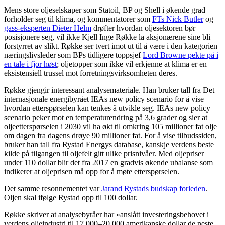
Mens store oljeselskaper som Statoil, BP og Shell i økende grad
forholder seg til klima, og kommentatorer som
FTs Nick Butler
og
gass-eksperten Dieter Helm
drøfter hvordan oljesektoren bør
posisjonere seg, vil ikke Kjell Inge Røkke la aksjonærene sine bli
forstyrret av slikt. Røkke ser tvert imot ut til å være i den kategorien
næringslivsleder som BPs tidligere toppsjef
Lord Browne pekte på i
en tale i fjor høst
; oljetopper som ikke vil erkjenne at klima er en
eksistensiell trussel mot forretningsvirksomheten deres.
Røkke gjengir interessant analysemateriale. Han bruker tall fra Det
internasjonale energibyrået IEAs new policy scenario for å vise
hvordan etterspørselen kan tenkes å utvikle seg. IEAs new policy
scenario peker mot en temperaturendring på 3,6 grader og sier at
oljeetterspørselen i 2030 vil ha økt til omkring 105 millioner fat olje
om dagen fra dagens drøye 90 millioner fat. For å vise tilbudssiden,
bruker han tall fra Rystad Energys database, kanskje verdens beste
kilde på tilgangen til oljefelt gitt ulike prisnivåer. Med oljepriser
under 110 dollar blir det fra 2017 en gradvis økende ubalanse som
indikerer at oljeprisen må opp for å møte etterspørselen.
Det samme resonnementet var
Jarand Rystads budskap forleden
.
Oljen skal ifølge Rystad opp til 100 dollar.
Røkke skriver at analysebyråer har «anslått investeringsbehovet i
verdens oljeindustri til 17.000–20.000 amerikanske dollar de neste