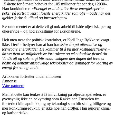
15 årene for å møte behovet for 105 millioner fat per dag i 2030».
Han konkluderer:
«Poenget er at de aller fleste energieksperter
peker på fortsatt vekst i fossile energikilder som olje – både når det
gjelder forbruk, tilbud og investeringer».
Resonnementet er at dette vil gi nok arbeid til både oljeselskaper og
oljeservice – og god avkastning for aksjonærene.
Helt uten nese for politisk korrekthet, er Kjell Inge Røkke selvsagt
ikke. Derfor bedyrer han at han har
«stor tro på alternative og
fornybare energikilder. De kommer til å bli mer kostnadseffektive –
drevet frem av miljøbevisste forbrukere og teknologiske fremskritt.
Vindkraft og solenergi blir enda viktigere den dagen det leveres
bedre og konkurransedyktige teknologier og løsninger for lagring av
energi fra sol og vind».
Artikkelen fortsetter under annonsen
Annonse
Våre partnere
Men at dette kan tenkes å få innvirkning på oljeetterspørselen, er
øyensynlig ikke en bekymring som Røkke har. Trusselen fra
forsterket klimapolitikk, og ny teknologi som blir stadig billigere og
mer konkurransedyktig, er ikke noe han drøfter. Han ignorer klima-
og karbonrisiko.