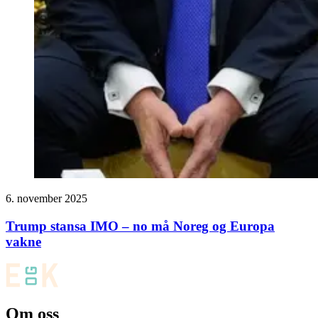
6. november 2025
Trump stansa IMO – no må Noreg og Europa
vakne
Om oss