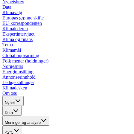
Nyhetsbrev
Data
Klimavalg
Europas grønne skifte
EU-korrespondenten
Klimalederen
Ekspertintervjuet
Klima og finans
Tema
Klimamål
Global oppvarming
Folk mener (holdninger)
Norgespris
Energiomstilling
Annonsørinnhold
Ledige stilliinger
Klimadesken
Om oss
Nyhet
Data
Meninger og analyse
<2°C