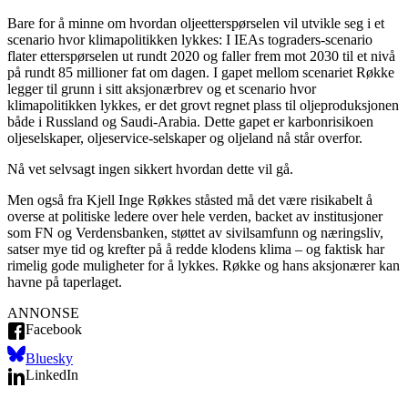
Bare for å minne om hvordan oljeetterspørselen vil utvikle seg i et
scenario hvor klimapolitikken lykkes: I IEAs tograders-scenario
flater etterspørselen ut rundt 2020 og faller frem mot 2030 til et nivå
på rundt 85 millioner fat om dagen. I gapet mellom scenariet Røkke
legger til grunn i sitt aksjonærbrev og et scenario hvor
klimapolitikken lykkes, er det grovt regnet plass til oljeproduksjonen
både i Russland og Saudi-Arabia. Dette gapet er karbonrisikoen
oljeselskaper, oljeservice-selskaper og oljeland nå står overfor.
Nå vet selvsagt ingen sikkert hvordan dette vil gå.
Men også fra Kjell Inge Røkkes ståsted må det være risikabelt å
overse at politiske ledere over hele verden, backet av institusjoner
som FN og Verdensbanken, støttet av sivilsamfunn og næringsliv,
satser mye tid og krefter på å redde klodens klima – og faktisk har
rimelig gode muligheter for å lykkes. Røkke og hans aksjonærer kan
havne på taperlaget.
ANNONSE
Facebook
Bluesky
LinkedIn