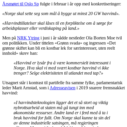
Årsmøtet til Oslo Sp
fulgte i februar i år opp med konkretiseringer:
«Norge skal sette seg som mål å bygge ut minst 20 GW havvind».
«Havvindtillatelser skal låses til en forpliktelse om å sørge for
arbeidsplasser eller verdiskaping på land.»
Men på
NRK Ytring
i juni i år sådde nestleder Ola Borten Moe tvil
om politikken. Under tittelen «Grønn svada» og ingressen «Det
grønne skiftet kan bli en kostbar lek for særinteresser, uten reelt
innhold» skrev han:
«Havvind er lysår fra å være kommersielt interessant i
Norge. Hva skal vi med svært kostbar havvind vi ikke
trenger? Selge elektrisiteten til utlandet med tap?»
Utsagnet står i kontrast til partifelle fra samme fylke, parlamentarisk
leder Marit Arnstad, som i
Adresseavisen
i 2019 snarere fremsnakket
havvind:
«I havvindsteknologien ligger det et så stort og viktig
nybrottsarbeid at staten må gå tungt inn med
økonomiske ressurser. Andre land er i ferd med å ta i
bruk havvind for fullt. Om Norge skal kunne ta sin del
av denne industrielle satsingen, må regjeringen