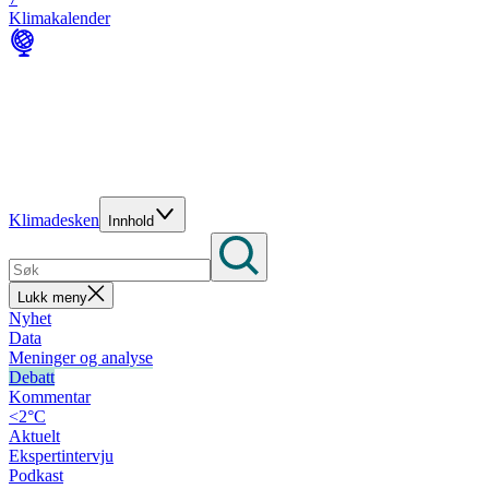
Klimakalender
Klimadesken
Innhold
Lukk meny
Nyhet
Data
Meninger og analyse
Debatt
Kommentar
<2°C
Aktuelt
Ekspertintervju
Podkast