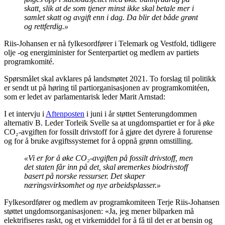
skatt, slik at de som tjener minst ikke skal betale mer i
samlet skatt og avgift enn i dag. Da blir det både grønt
og rettferdig.»
Riis-Johansen er nå fylkesordfører i Telemark og Vestfold, tidligere
olje -og energiminister for Senterpartiet og medlem av partiets
programkomité.
Spørsmålet skal avklares på landsmøtet 2021. To forslag til politikk
er sendt ut på høring til partiorganisasjonen av programkomitéen,
som er ledet av parlamentarisk leder Marit Arnstad:
I et intervju i
Aftenposten
i juni i år støttet Senterungdommen
alternativ B. Leder Torleik Svelle sa at ungdomspartiet er for å øke
CO₂-avgiften for fossilt drivstoff for å gjøre det dyrere å forurense
og for å bruke avgiftssystemet for å oppnå grønn omstilling.
«Vi er for å øke CO₂-avgiften på fossilt drivstoff, men
det staten får inn på det, skal øremerkes biodrivstoff
basert på norske ressurser. Det skaper
næringsvirksomhet og nye arbeidsplasser.»
Fylkesordfører og medlem av programkomiteen Terje Riis-Johansen
støttet ungdomsorganisasjonen: «Ja, jeg mener bilparken må
elektrifiseres raskt, og et virkemiddel for å få til det er at bensin og