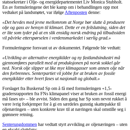
statssekretær i Olje- og energidepartementet Liv Monica Stubholt.
En av formuleringene det ble kamp om i behandlingen opp mot
vedtaket på landsmøtet, var ifølge
Aftenposten
denne:
«Det hevdes med jevne mellomrom at Norge bør slutte å produsere
olje og gass av hensyn til klimaet. Dette er en feilslutning, siden det
er lite som tyder på at en slik ensidig norsk endring på tilbudssiden
vil påvirke etterspørselen i verdensmarkedet i særlig grad.»
Formuleringene forsvant ut av dokumentet. Følgende ble vedtatt:
«Utvikling av alternative energikilder og ny fastlandsindustri må
gjennomføres parallelt med at produksjonen på norsk sokkel går
ned. Norsk olje slipper ut like mye klimagasser som annen olje når
den forbrennes. Senterpartiet vil jobbe for at bruken av fossile
energikilder etter hvert fases ut nasjonalt og globalt.»
Forslaget fra Buskerud Sp om å få med formuleringen «1,5-
gradersrapporten fra FNs klimapanel viser at bruken av fossil energi
må fases ut» – ble avvist. Siden den gang har Sp som nevnt rukket å
være ivrig forkjemper for å gi en særdeles gunstig skattepakke til
oljenæringen – uten konkrete krav til at næringen skal omstille seg i
grønnere retning.
Senterungdommen
har vedtatt styrt avvikling av oljenæringen – uten
en eksakt sluttdato: