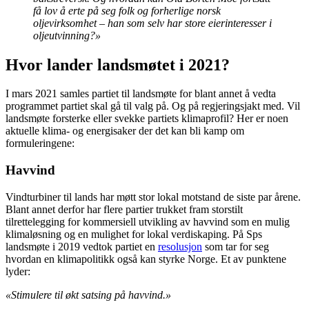
få lov å erte på seg folk og forherlige norsk
oljevirksomhet – han som selv har store eierinteresser i
oljeutvinning?»
Hvor lander landsmøtet i 2021?
I mars 2021 samles partiet til landsmøte for blant annet å vedta
programmet partiet skal gå til valg på. Og på regjeringsjakt med. Vil
landsmøte forsterke eller svekke partiets klimaprofil? Her er noen
aktuelle klima- og energisaker der det kan bli kamp om
formuleringene:
Havvind
Vindturbiner til lands har møtt stor lokal motstand de siste par årene.
Blant annet derfor har flere partier trukket fram storstilt
tilrettelegging for kommersiell utvikling av havvind som en mulig
klimaløsning og en mulighet for lokal verdiskaping. På Sps
landsmøte i 2019 vedtok partiet en
resolusjon
som tar for seg
hvordan en klimapolitikk også kan styrke Norge. Et av punktene
lyder:
«Stimulere til økt satsing på havvind.»