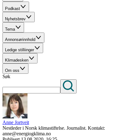
Podkast
Nyhetsbrev
Tema
Annonsørinnhold
Ledige stilliinger
Klimadesken
Om oss
Søk
Anne Jortveit
Nestleder i Norsk klimastiftelse. Journalist. Kontakt:
anne@energiogklima.no
Publisert
13.08.2020, 16:25