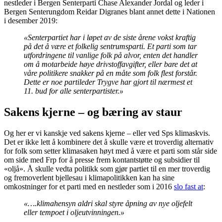
nestleder i Bergen Senterparti Chase Alexander Jordal og leder i
Bergen Senterungdom Reidar Digranes blant annet dette i Nationen
i desember 2019:
«Senterpartiet har i løpet av de siste årene vokst kraftig
på det å være et folkelig sentrumsparti. Et parti som tar
utfordringene til vanlige folk på alvor, enten det handler
om å motarbeide høye drivstoffavgifter, eller bare det at
våre politikere snakker på en måte som folk flest forstår.
Dette er noe partileder Trygve har gjort til nærmest et
11. bud for alle senterpartister.»
Sakens kjerne – og bæring av staur
Og her er vi kanskje ved sakens kjerne – eller ved Sps klimaskvis.
Det er ikke lett å kombinere det å skulle være et troverdig alternativ
for folk som setter klimasaken høyt med å være et parti som står side
om side med Frp for å presse frem kontantstøtte og subsidier til
«oljå». Å skulle vedta politikk som gjør partiet til en mer troverdig
og fremoverlent bjellesau i klimapolitikken kan ha sine
omkostninger for et parti med en nestleder som i 2016
slo fast at
:
«….klimahensyn aldri skal styre åpning av nye oljefelt
eller tempoet i oljeutvinningen.»