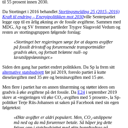
til 55 prosent innen 2030.
Da Stortinget i 2016 behandlet
Stortingsmelding 25 (2015–2016)
Kraft til endring – Energipolitikken mot 2030
ville Senterpartiet
legge opp til en årlig økning av de fossile avgiftene. Sammen med
MDG, Ap og SV fremmet partileder Trygve Slagsvold Vedum og
resten av stortingsgruppen følgende forslag:
«Stortinget ber regjeringen sørge for at dagens avgifter
på fossilt drivstoff og forurensende transportmidler
gradvis økes, og fortsatt belønne null- og
lavutslippsløsninger.»
Siden den gang har partiet endret politikken. Da Sp la frem sitt
alternative statsbudsjett
før jul 2019, foreslo partiet å kutte
dieselavgiften med 35 øre og bensinavgiften med 15 øre.
Men flere i partiet har en annen tilnærming og støtter ideen om
gradvis å øke avgiftene på det fossile. Da
E24
i september 2019
skrev at «regjeringen vil øke CO₂-avgiften med 5 prosent», la Sp-
politiker Terje Riis-Johansen ut saken på Facebook med sin egen
følgetekst:
«Økte avgifter er aldri populært. Men, CO₂-utslippene
må ned og da må forurenser betale. Så håper jeg dette
følges opp i statsbudsjettet med økte bunnfradrag på