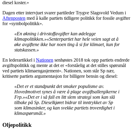
diesel koster.»
Dagen etter intervjuet svarer partileder Trygve Slagsvold Vedum i
Aftenposten
med å kalle partiets tidligere politikk for fossile avgifter
for «symbolpolitikk».
«En økning i drivstoffavgifter kan ødelegge
klimapolitikken.»
«Senterpartiet har hele veien sagt at å
øke avgiftene ikke har noen ting å si for klimaet, kun for
statskassen.»
En lederartikkel i
Nationen
senhøstes 2018 tok opp partiets endrede
avgiftspolitikk og mente at det er «forståelig at det stilles spørsmål
ved partiets klimaengasjement». Nationen, som står Sp nær,
kritiserte partiets argumentasjon for billigere bensin og diesel:
«Det er et standpunkt det smaker populisme av.
Hovedmotivet synes å være å plage avgiftsallergikerne i
Frp.»
«Det er i så fall en litt slem strategi som kan slå
tilbake på Sp. Dieselkjøret bidrar til inntrykket av Sp
som klimasinker, og kan svekke partiets troverdighet i
klimaspørsmål.»
Oljepolitikk