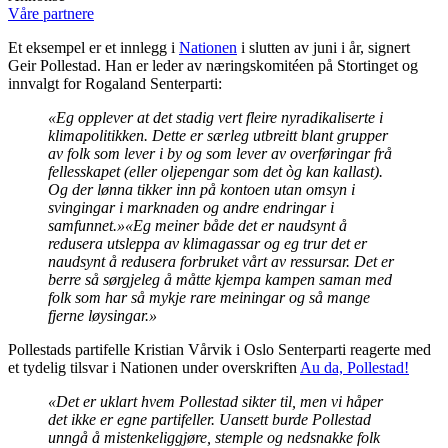
Våre partnere
Et eksempel er et innlegg i
Nationen
i slutten av juni i år, signert
Geir Pollestad. Han er leder av næringskomitéen på Stortinget og
innvalgt for Rogaland Senterparti:
«Eg opplever at det stadig vert fleire nyradikaliserte i
klimapolitikken. Dette er særleg utbreitt blant grupper
av folk som lever i by og som lever av overføringar frå
fellesskapet (eller oljepengar som det òg kan kallast).
Og der lønna tikker inn på kontoen utan omsyn i
svingingar i marknaden og andre endringar i
samfunnet.»
«Eg meiner både det er naudsynt å
redusera utsleppa av klimagassar og eg trur det er
naudsynt å redusera forbruket vårt av ressursar. Det er
berre så sørgjeleg å måtte kjempa kampen saman med
folk som har så mykje rare meiningar og så mange
fjerne løysingar.»
Pollestads partifelle Kristian Vårvik i Oslo Senterparti reagerte med
et tydelig tilsvar i Nationen under overskriften
Au da, Pollestad!
«Det er uklart hvem Pollestad sikter til, men vi håper
det ikke er egne partifeller. Uansett burde Pollestad
unngå å mistenkeliggjøre, stemple og nedsnakke folk