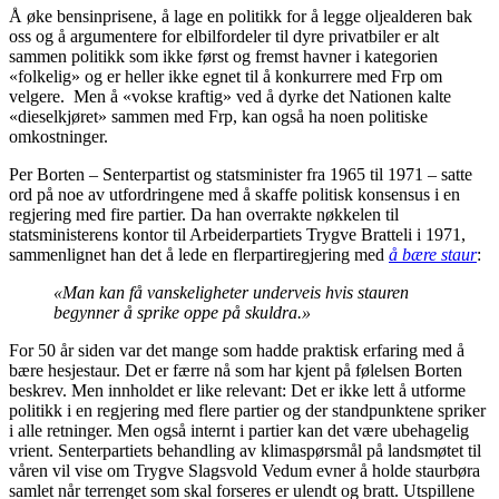
Å øke bensinprisene, å lage en politikk for å legge oljealderen bak
oss og å argumentere for elbilfordeler til dyre privatbiler er alt
sammen politikk som ikke først og fremst havner i kategorien
«folkelig» og er heller ikke egnet til å konkurrere med Frp om
velgere. Men å «vokse kraftig» ved å dyrke det Nationen kalte
«dieselkjøret» sammen med Frp, kan også ha noen politiske
omkostninger.
Per Borten – Senterpartist og statsminister fra 1965 til 1971 – satte
ord på noe av utfordringene med å skaffe politisk konsensus i en
regjering med fire partier. Da han overrakte nøkkelen til
statsministerens kontor til Arbeiderpartiets Trygve Bratteli i 1971,
sammenlignet han det å lede en flerpartiregjering med
å bære staur
:
«Man kan få vanskeligheter underveis hvis stauren
begynner å sprike oppe på skuldra.»
For 50 år siden var det mange som hadde praktisk erfaring med å
bære hesjestaur. Det er færre nå som har kjent på følelsen Borten
beskrev. Men innholdet er like relevant: Det er ikke lett å utforme
politikk i en regjering med flere partier og der standpunktene spriker
i alle retninger. Men også internt i partier kan det være ubehagelig
vrient. Senterpartiets behandling av klimaspørsmål på landsmøtet til
våren vil vise om Trygve Slagsvold Vedum evner å holde staurbøra
samlet når terrenget som skal forseres er ulendt og bratt. Utspillene