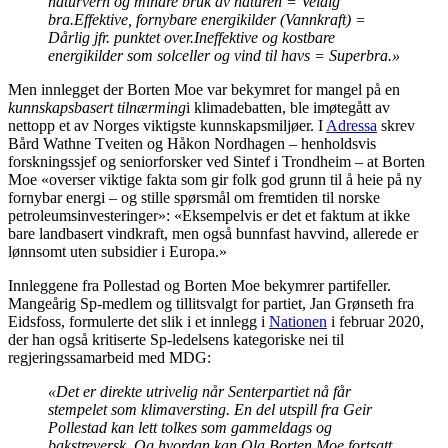
naturvern og mindre bruk av naturen = Veldig
bra.
Effektive, fornybare energikilder (Vannkraft) =
Dårlig jfr. punktet over.
Ineffektive og kostbare
energikilder som solceller og vind til havs = Superbra.»
Men innlegget der Borten Moe var bekymret for mangel på en
kunnskapsbasert tilnærming
i klimadebatten, ble imøtegått av
nettopp et av Norges viktigste kunnskapsmiljøer. I
Adressa
skrev
Bård Wathne Tveiten og Håkon Nordhagen – henholdsvis
forskningssjef og seniorforsker ved Sintef i Trondheim – at Borten
Moe «overser viktige fakta som gir folk god grunn til å heie på ny
fornybar energi – og stille spørsmål om fremtiden til norske
petroleumsinvesteringer»: «Eksempelvis er det et faktum at ikke
bare landbasert vindkraft, men også bunnfast havvind, allerede er
lønnsomt uten subsidier i Europa.»
Innleggene fra Pollestad og Borten Moe bekymrer partifeller.
Mangeårig Sp-medlem og tillitsvalgt for partiet, Jan Grønseth fra
Eidsfoss, formulerte det slik i et innlegg i
Nationen
i februar 2020,
der han også kritiserte Sp-ledelsens kategoriske nei til
regjeringssamarbeid med MDG:
«Det er direkte utrivelig når Senterpartiet nå får
stempelet som klimaversting. En del utspill fra Geir
Pollestad kan lett tolkes som gammeldags og
bakstreversk. Og hvordan kan Ola Borten Moe fortsatt