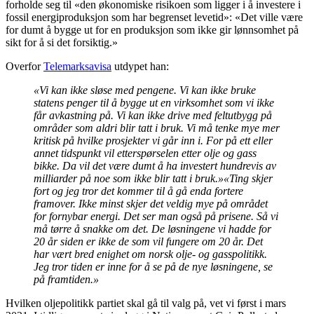
forholde seg til «den økonomiske risikoen som ligger i å investere i
fossil energiproduksjon som har begrenset levetid»: «Det ville være
for dumt å bygge ut for en produksjon som ikke gir lønnsomhet på
sikt for å si det forsiktig.»
Overfor
Telemarksavisa
utdypet han:
«Vi kan ikke sløse med pengene. Vi kan ikke bruke
statens penger til å bygge ut en virksomhet som vi ikke
får avkastning på. Vi kan ikke drive med feltutbygg på
områder som aldri blir tatt i bruk. Vi må tenke mye mer
kritisk på hvilke prosjekter vi går inn i. For på ett eller
annet tidspunkt vil etterspørselen etter olje og gass
bikke. Da vil det være dumt å ha investert hundrevis av
milliarder på noe som ikke blir tatt i bruk.»
«Ting skjer
fort og jeg tror det kommer til å gå enda fortere
framover. Ikke minst skjer det veldig mye på området
for fornybar energi. Det ser man også på prisene. Så vi
må tørre å snakke om det. De løsningene vi hadde for
20 år siden er ikke de som vil fungere om 20 år. Det
har vært bred enighet om norsk olje- og gasspolitikk.
Jeg tror tiden er inne for å se på de nye løsningene, se
på framtiden.»
Hvilken oljepolitikk partiet skal gå til valg på, vet vi først i mars