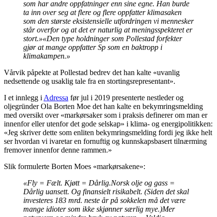
som har andre oppfatninger enn sine egne. Han burde
ta inn over seg at flere og flere oppfatter klimasaken
som den største eksistensielle utfordringen vi mennesker
står overfor og at det er naturlig at meningsspekteret er
stort.»
«Den type holdninger som Pollestad forfekter
gjør at mange oppfatter Sp som en baktropp i
klimakampen.»
Vårvik påpekte at Pollestad bedrev det han kalte «uvanlig
nedsettende og usaklig tale fra en stortingsrepresentant».
I et innlegg i
Adressa
før jul i 2019 presenterte nestleder og
oljegründer Ola Borten Moe det han kalte en bekymringsmelding
med oversikt over «markørsaker som i praksis definerer om man er
innenfor eller utenfor det gode selskap» i klima- og energipolitikken:
«Jeg skriver dette som en
liten bekymringsmelding fordi jeg ikke helt
ser hvordan vi ivaretar en fornuftig og kunnskapsbasert tilnærming
fremover innenfor denne rammen.»
Slik formulerte Borten Moes «markørsakene»:
«Fly = Fælt. Kjøtt = Dårlig.
Norsk olje og gass =
Dårlig uansett. Og finansielt risikabelt. (Siden det skal
investeres 183 mrd. neste år på sokkelen må det være
mange idioter som ikke skjønner særlig mye.)
Mer