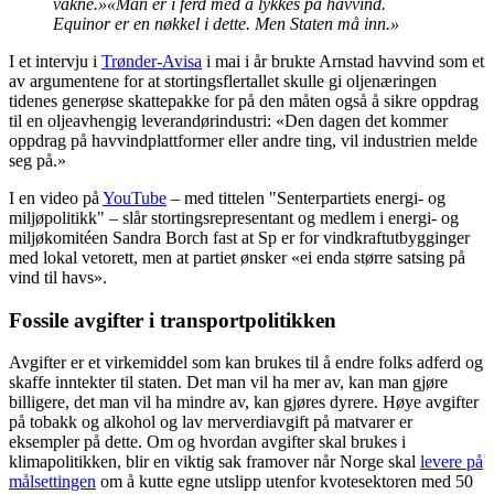
våkne.»
«Man er i ferd med å lykkes på havvind.
Equinor er en nøkkel i dette. Men Staten må inn.»
I et intervju i
Trønder-Avisa
i mai i år brukte Arnstad havvind som et
av argumentene for at stortingsflertallet skulle gi oljenæringen
tidenes generøse skattepakke for på den måten også å sikre oppdrag
til en oljeavhengig leverandørindustri: «Den dagen det kommer
oppdrag på havvindplattformer eller andre ting, vil industrien melde
seg på.»
I en video på
YouTube
– med tittelen "Senterpartiets energi- og
miljøpolitikk" – slår stortingsrepresentant og medlem i energi- og
miljøkomitéen Sandra Borch fast at Sp er for vindkraftutbygginger
med lokal vetorett, men at partiet ønsker «ei enda større satsing på
vind til havs».
Fossile avgifter i transportpolitikken
Avgifter er et virkemiddel som kan brukes til å endre folks adferd og
skaffe inntekter til staten. Det man vil ha mer av, kan man gjøre
billigere, det man vil ha mindre av, kan gjøres dyrere. Høye avgifter
på tobakk og alkohol og lav merverdiavgift på matvarer er
eksempler på dette. Om og hvordan avgifter skal brukes i
klimapolitikken, blir en viktig sak framover når Norge skal
levere på
målsettingen
om å kutte egne utslipp utenfor kvotesektoren med 50