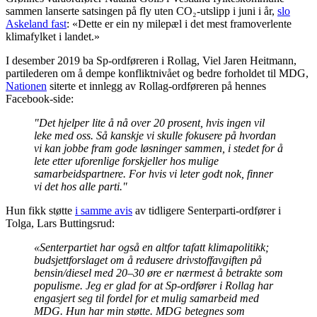
sammen lanserte satsingen på fly uten CO₂-utslipp i juni i år,
slo
Askeland fast
: «Dette er ein ny milepæl i det mest framoverlente
klimafylket i landet.»
I desember 2019 ba Sp-ordføreren i Rollag, Viel Jaren Heitmann,
partilederen om å dempe konfliktnivået og bedre forholdet til MDG,
Nationen
siterte et innlegg av Rollag-ordføreren på hennes
Facebook-side:
"Det hjelper lite å nå over 20 prosent, hvis ingen vil
leke med oss. Så kanskje vi skulle fokusere på hvordan
vi kan jobbe fram gode løsninger sammen, i stedet for å
lete etter uforenlige forskjeller hos mulige
samarbeidspartnere. For hvis vi leter godt nok, finner
vi det hos alle parti."
Hun fikk støtte
i samme avis
av tidligere Senterparti-ordfører i
Tolga, Lars Buttingsrud:
«Senterpartiet har også en altfor tafatt klimapolitikk;
budsjettforslaget om å redusere drivstoffavgiften på
bensin/diesel med 20–30 øre er nærmest å betrakte som
populisme. Jeg er glad for at Sp-ordfører i Rollag har
engasjert seg til fordel for et mulig samarbeid med
MDG. Hun har min støtte. MDG betegnes som