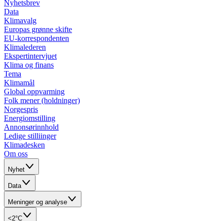
Nyhetsbrev
Data
Klimavalg
Europas grønne skifte
EU-korrespondenten
Klimalederen
Ekspertintervjuet
Klima og finans
Tema
Klimamål
Global oppvarming
Folk mener (holdninger)
Norgespris
Energiomstilling
Annonsørinnhold
Ledige stilliinger
Klimadesken
Om oss
Nyhet
Data
Meninger og analyse
<2°C