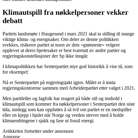
Klimautspill fra nøkkelpersoner vekker
debatt
Partiets landsmøte i Haugesund i mars 2021 skal ta stilling til mange
viktige klima- og energisaker. Om deler av denne politikken
svekkes, risikerer partiet at noen av dets «grønneste» velgere
opplever at deres hjertesaker er best ivaretatt av andre partier og
regjeringskonstellasjoner der Sp ikke inngår.
I klimapolitikken har Senterpartiet mye god historikk å vise til, som
for eksempel:
Nå er Senterpartiet på regjeringsjakt igjen. Målet er å innta
regjeringskontorene sammen med Arbeiderpartiet etter valget i 2021.
Men partifeller og fagfolk har reagert på både stil og innhold i
klimautspill som kommer fra nøkkelpersoner i Senterpartiet den siste
tida, innlegg som kan oppfattes å så tvil om partiet er en medspiller
eller en kjepp i hjulet når Norge og verden strever med å holde
klimaendringene i sjakk og fase ut fossil energi.
Artikkelen fortsetter under annonsen
Annonse