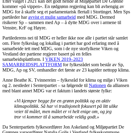
Etter valget i 2021 kan det godt hende at Miljøpartiet De Grønne
kommer «på vippen». En rødgrønn regjering kan bli avhengig av
MDG for å skaffe seg et parlamentarisk flertall i Stortinget. Men Sps
partileder har
avvist et mulig samarbeid
med MDG. Dermed
risikerer Sp – sammen med Ap – å dytte MDG over i armene til
Venstre, KrF og Høyre.
Partilederens nei til MDG er heller ikke noe alle i partiet står samlet
om. Flere fylkeslag og lokallag i partiet har god erfaring med å
samarbeide tett med MDG, som i de nye storfylkene Viken og
Vestland der partiene regjerer basert på en felles
samarbeidsplattform. I
VIKEN 2019–2023
SAMARBEIDSPLATTFORM
for fylkesrådet som består av Sp,
MDG, Ap og SV, omhandler det første av 23 kapitler nettopp klima.
Anne Beathe K. Tvinnereim – fylkesråd for klima og miljø i Viken
og 2. nestleder i Senterpartiet – sa følgende til
Nationen
da alliansen
med blant annet MDG var et faktum i landets største fylke:
«Vi kjemper begge for en grønn politikk og en aktiv
klimapolitikk. Så har vi tradisjonelt fokusert på litt ulike
veier til målet, men målet er vi helt enige om, og jeg
tror vi kommer til å samarbeide veldig godt.»
Da Senterpartiets fylkesordfører Jon Askeland og Miljøpartiet De
Grønnes varaordfører Natalia Golis i Vestland fylkeskommune