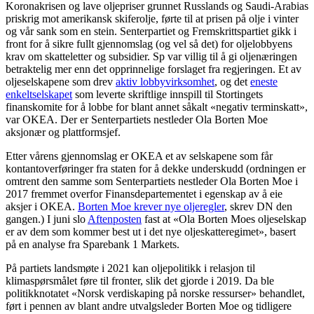
Koronakrisen og lave oljepriser grunnet Russlands og Saudi-Arabias
priskrig mot amerikansk skiferolje, førte til at prisen på olje i vinter
og vår sank som en stein. Senterpartiet og Fremskrittspartiet gikk i
front for å sikre fullt gjennomslag (og vel så det) for oljelobbyens
krav om skatteletter og subsidier. Sp var villig til å gi oljenæringen
betraktelig mer enn det opprinnelige forslaget fra regjeringen. Et av
oljeselskapene som drev
aktiv lobbyvirksomhet
, og det
eneste
enkeltselskapet
som leverte skriftlige innspill til Stortingets
finanskomite for å lobbe for blant annet såkalt «negativ terminskatt»,
var OKEA. Der er Senterpartiets nestleder Ola Borten Moe
aksjonær og plattformsjef.
Etter vårens gjennomslag er OKEA et av selskapene som får
kontantoverføringer fra staten for å dekke underskudd (ordningen er
omtrent den samme som Senterpartiets nestleder Ola Borten Moe i
2017 fremmet overfor Finansdepartementet i egenskap av å eie
aksjer i OKEA.
Borten Moe krever nye oljeregler
, skrev DN den
gangen.) I juni slo
Aftenposten
fast at «Ola Borten Moes oljeselskap
er av dem som kommer best ut i det nye oljeskatteregimet», basert
på en analyse fra Sparebank 1 Markets.
På partiets landsmøte i 2021 kan oljepolitikk i relasjon til
klimaspørsmålet føre til fronter, slik det gjorde i 2019. Da ble
politikknotatet «Norsk verdiskaping på norske ressurser» behandlet,
ført i pennen av blant andre utvalgsleder Borten Moe og tidligere