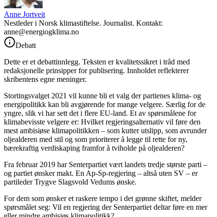
Anne Jortveit
Nestleder i Norsk klimastiftelse. Journalist. Kontakt:
anne@energiogklima.no
Debatt
Dette er et debattinnlegg. Teksten er kvalitetssikret i tråd med
redaksjonelle prinsipper for publisering. Innholdet reflekterer
skribentens egne meninger.
Stortingsvalget 2021 vil kunne bli et valg der partienes klima- og
energipolitikk kan bli avgjørende for mange velgere. Særlig for de
yngre, slik vi har sett det i flere EU-land. Et av spørsmålene for
klimabevisste velgere er: Hvilket regjeringsalternativ vil føre den
mest ambisiøse klimapolitikken – som kutter utslipp, som avrunder
oljealderen med stil og som prioriterer å legge til rette for ny,
bærekraftig verdiskaping framfor å tviholde på oljealderen?
Fra februar 2019 har Senterpartiet vært landets tredje største parti –
og partiet ønsker makt. En Ap-Sp-regjering – altså uten SV – er
partileder Trygve Slagsvold Vedums ønske.
For dem som ønsker et raskere tempo i det grønne skiftet, melder
spørsmålet seg: Vil en regjering der Senterpartiet deltar føre en mer
eller mindre ambisiøs klimapolitikk?