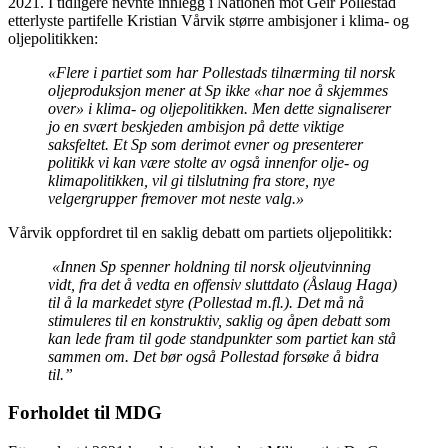
2021. I tidligere nevnte innlegg i Nationen mot Geir Pollestad
etterlyste partifelle Kristian Vårvik større ambisjoner i klima- og
oljepolitikken:
«Flere i partiet som har Pollestads tilnærming til norsk
oljeproduksjon mener at Sp ikke «har noe å skjemmes
over» i klima- og oljepolitikken. Men dette signaliserer
jo en svært beskjeden ambisjon på dette viktige
saksfeltet. Et Sp som derimot evner og presenterer
politikk vi kan være stolte av også innenfor olje- og
klimapolitikken, vil gi tilslutning fra store, nye
velgergrupper fremover mot neste valg.»
Vårvik oppfordret til en saklig debatt om partiets oljepolitikk:
«Innen Sp spenner holdning til norsk oljeutvinning
vidt, fra det å vedta en offensiv sluttdato (Åslaug Haga)
til å la markedet styre (Pollestad m.fl.). Det må nå
stimuleres til en konstruktiv, saklig og åpen debatt som
kan lede fram til gode standpunkter som partiet kan stå
sammen om. Det bør også Pollestad forsøke å bidra
til.”
Forholdet til MDG