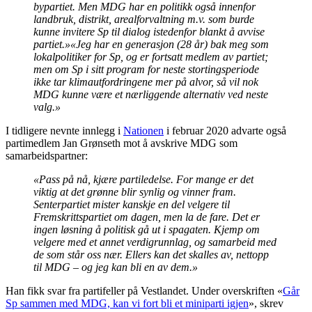
bypartiet. Men MDG har en politikk også innenfor
landbruk, distrikt, arealforvaltning m.v. som burde
kunne invitere Sp til dialog istedenfor blankt å avvise
partiet.»
«Jeg har en generasjon (28 år) bak meg som
lokalpolitiker for Sp, og er fortsatt medlem av partiet;
men om Sp i sitt program for neste stortingsperiode
ikke tar klimautfordringene mer på alvor, så vil nok
MDG kunne være et nærliggende alternativ ved neste
valg.»
I tidligere nevnte innlegg i
Nationen
i februar 2020 advarte også
partimedlem Jan Grønseth mot å avskrive MDG som
samarbeidspartner:
«Pass på nå, kjære partiledelse. For mange er det
viktig at det grønne blir synlig og vinner fram.
Senterpartiet mister kanskje en del velgere til
Fremskrittspartiet om dagen, men la de fare. Det er
ingen løsning å politisk gå ut i spagaten. Kjemp om
velgere med et annet verdigrunnlag, og samarbeid med
de som står oss nær. Ellers kan det skalles av, nettopp
til MDG – og jeg kan bli en av dem.»
Han fikk svar fra partifeller på Vestlandet. Under overskriften «
Går
Sp sammen med MDG, kan vi fort bli et miniparti igjen
», skrev