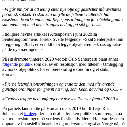
«Vi går inn for at all leting etter nye olje og gassfelter må avsluttes
på norsk sokkel. Vi skal kun utnytte de feltene vi allerede har
eksisterende virksomhet på. Refusjonsordningene for oljeleting må i
sammenheng med dette trappes ned og på sikt fjernes.»
I tidligere nevnte artikkel i Aftenposten i juni 2020 sa
Senterungdommens Torleik Svelle følgende: «Skal Senterpartiet inn
i regjering i 2021, er vi nødt til å legge oljealderen bak oss og satse
på de nye næringene.»
På sitt årsmøte vinteren 2020 vedtok Oslo Senterparti blant annet
følgende politikk
som del av en resolusjon med tittelen «Omlegging
av norsk oljepolitikk for en bærekraftig økonomi og et stabilt
klima»:
«Fjerne leterefusjonsordningen og erstatte den med tilsvarende
gunstige ordninger for grønn næring, som f.eks. havvind og CCS.»
«Gradvis trappe ned omfanget av nye letelisenser frem til 2030.»
På partiets landsmøte på Hamar i mars 2019 holdt Terje Riis-
Johansen et
innlegg
der han drøftet hvilken politikk som trengs «på
vei mot avslutningen på verdens fossile tidsalder». Han var dessuten
opptatt av finansiell klimarisiko og understreket også at Norge nå må