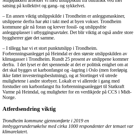
Miljøpakken arbeider vi med utslippskutt fra biltrafikk ved mer
satsing på kollektivt og gang- og sykkelvei.
– En annen viktig utslippskilde i Trondheim er anleggsmaskiner,
utslippene derfra har økt i takt med at byen vokser. Trondheim
kommune går nå foran og krever fossil- og utslippsfrie
anleggsplasser i utbyggingsavtaler. Det blir viktig at også andre store
byggherrer gjør det samme.
– I tillegg har vi et stort punktutslipp i Trondheim.
Forbrenningsanlegget på Heimdal er den største utslippskilden av
klimagasser i Trondheim. Rundt 25 prosent av utslippene kommer
derfra. I det lyset er det spennende at det er politisk enighet om at
det skal bygges ut karbonfangst og -lagring i Oslo (men foreløpig
ikke fattet investeringsbeslutning), og at Stortinget vil utrede
mulighetene i andre storbyer. Lokalt er vi allerede i gang med
forstudier om karbonfangst fra forbrenningsanlegget til Statkraft
Varme på Heimdal, og muligheter for en verdikjede på CCS i Midt-
Norge.
Atferdsendring viktig
Trondheim kommune gjennomførte i 2019 en
innbyggerundersøkelse med cirka 1000 respondenter der temaet var
klimarelatert.