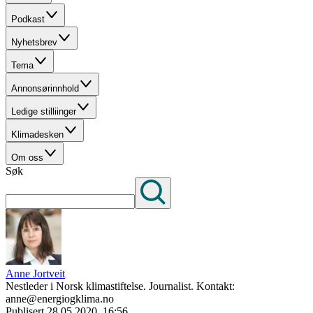
Podkast
Nyhetsbrev
Tema
Annonsørinnhold
Ledige stilliinger
Klimadesken
Om oss
Søk
Anne Jortveit
Nestleder i Norsk klimastiftelse. Journalist. Kontakt:
anne@energiogklima.no
Publisert
28.05.2020, 16:56