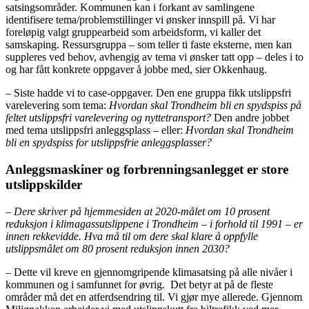
satsingsområder. Kommunen kan i forkant av samlingene
identifisere tema/problemstillinger vi ønsker innspill på. Vi har
foreløpig valgt gruppearbeid som arbeidsform, vi kaller det
samskaping. Ressursgruppa – som teller ti faste eksterne, men kan
suppleres ved behov, avhengig av tema vi ønsker tatt opp – deles i to
og har fått konkrete oppgaver å jobbe med, sier Okkenhaug.
– Siste hadde vi to case-oppgaver. Den ene gruppa fikk utslippsfri
varelevering som tema:
Hvordan skal Trondheim bli en spydspiss på
feltet utslippsfri varelevering og nyttetransport?
Den andre jobbet
med tema utslippsfri anleggsplass – eller:
Hvordan skal Trondheim
bli en spydspiss for utslippsfrie anleggsplasser?
Anleggsmaskiner og forbrenningsanlegget er store
utslippskilder
– Dere skriver på hjemmesiden at 2020-målet om 10 prosent
reduksjon i klimagassutslippene i Trondheim – i forhold til 1991 – er
innen rekkevidde. Hva må til om dere skal klare å oppfylle
utslippsmålet om 80 prosent reduksjon innen 2030?
– Dette vil kreve en gjennomgripende klimasatsing på alle nivåer i
kommunen og i samfunnet for øvrig. Det betyr at på de fleste
områder må det en atferdsendring til. Vi gjør mye allerede. Gjennom