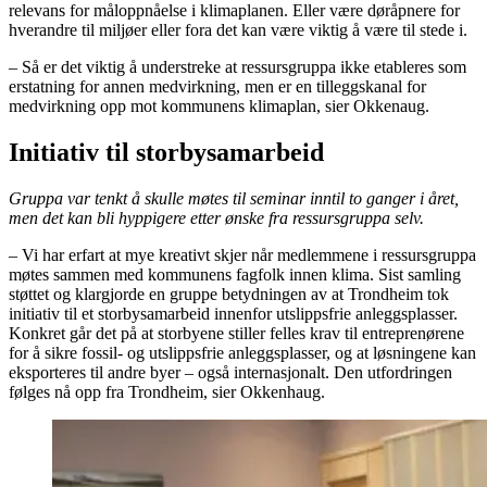
relevans for måloppnåelse i klimaplanen. Eller være døråpnere for
hverandre til miljøer eller fora det kan være viktig å være til stede i.
– Så er det viktig å understreke at ressursgruppa ikke etableres som
erstatning for annen medvirkning, men er en tilleggskanal for
medvirkning opp mot kommunens klimaplan, sier Okkenaug.
Initiativ til storbysamarbeid
Gruppa var tenkt å skulle møtes til seminar inntil to ganger i året,
men det kan bli hyppigere etter ønske fra ressursgruppa selv.
– Vi har erfart at mye kreativt skjer når medlemmene i ressursgruppa
møtes sammen med kommunens fagfolk innen klima. Sist samling
støttet og klargjorde en gruppe betydningen av at Trondheim tok
initiativ til et storbysamarbeid innenfor utslippsfrie anleggsplasser.
Konkret går det på at storbyene stiller felles krav til entreprenørene
for å sikre fossil- og utslippsfrie anleggsplasser, og at løsningene kan
eksporteres til andre byer – også internasjonalt. Den utfordringen
følges nå opp fra Trondheim, sier Okkenhaug.