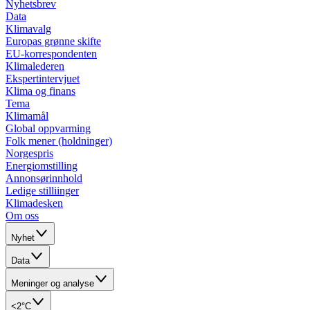
Nyhetsbrev
Data
Klimavalg
Europas grønne skifte
EU-korrespondenten
Klimalederen
Ekspertintervjuet
Klima og finans
Tema
Klimamål
Global oppvarming
Folk mener (holdninger)
Norgespris
Energiomstilling
Annonsørinnhold
Ledige stilliinger
Klimadesken
Om oss
Nyhet
Data
Meninger og analyse
<2°C