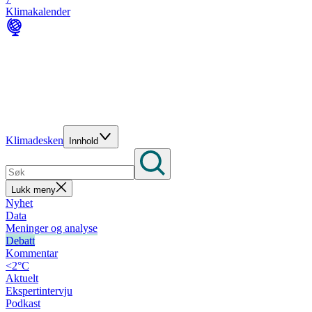
Klimakalender
Klimadesken
Innhold
Lukk meny
Nyhet
Data
Meninger og analyse
Debatt
Kommentar
<2°C
Aktuelt
Ekspertintervju
Podkast