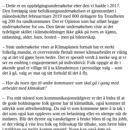
– Dette er en oppfølgingsundersøkelse etter den vi hadde i 2017.
Den foreløpig siste befolkningsundersøkelsen er gjennomført i
månedsskiftet februar/mars 2019 med 800 deltagere fra Trondheim
og 200 fra randkommuner. Det er Opinion som har utført begge
undersøkelsene for oss. Den første undersøkelsen viste at det
tydeligste skillet i klimaholdninger ikke gikk på tvers av kjønn,
utdanning, alder, barn, bosted – men på bileierskap.
– Siste undersøkelse viser at Klimaplanen fortsatt har et sterkt
folkelig mandat, et overveiende flertall mener klimaarbeidet er viktig
og at det vil gjøre byen bedre. Det er spesielt verdt å merke seg at vi
ser en endring i engasjementet på individnivå: Folk oppgir at de i
økende grad er villige til å ta klimahensyn i personlige valg – som
det å gå, valg av mat og sitt forhold til det å fly.
– Har du noen tips til andre kommuner som skal gå i gang med
arbeidet med klimakutt?
–
Fra mitt ståsted som kommunikasjonsrådgiver er det å bidra til at
de gode holdningene folk gjerne har til klimatiltak, også kommer til
uttrykk som atferdsendring. Da må vi som kommune tørre å ta tak i
det som også kan oppleves som en belastning eller en ulempe når de
innføres. Blir det dyrere og vanskeligere å bruke bilen til og fra jobb,
er det viktig å vise hva folk og fellesskap får tilbake, som færre biler
i trafikken og mulig kortere reisetid. Noen kan også lette på