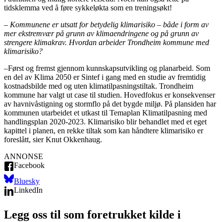
tidsklemma ved å føre sykkeløkta som en treningsøkt!
– Kommunene er utsatt for betydelig klimarisiko – både i form av
mer ekstremvær på grunn av klimaendringene og på grunn av
strengere klimakrav. Hvordan arbeider Trondheim kommune med
klimarisiko?
–
Først og fremst gjennom kunnskapsutvikling og planarbeid. Som
en del av Klima 2050 er Sintef i gang med en studie av fremtidig
kostnadsbilde med og uten klimatilpasningstiltak. Trondheim
kommune har valgt ut case til studien. Hovedfokus er konsekvenser
av havnivåstigning og stormflo på det bygde miljø. På plansiden har
kommunen utarbeidet et utkast til Temaplan Klimatilpasning med
handlingsplan 2020-2023. Klimarisiko blir behandlet med et eget
kapittel i planen, en rekke tiltak som kan håndtere klimarisiko er
foreslått, sier Knut Okkenhaug.
ANNONSE
Facebook
Bluesky
LinkedIn
Legg oss til som foretrukket kilde i