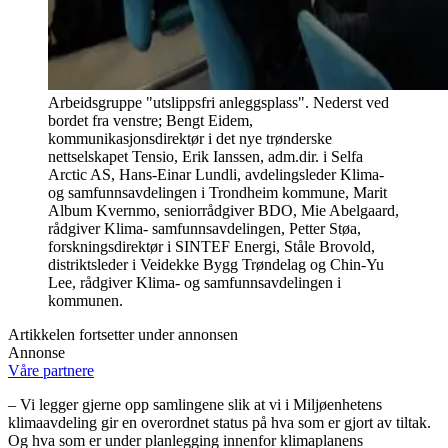
Arbeidsgruppe "utslippsfri anleggsplass". Nederst ved
bordet fra venstre; Bengt Eidem,
kommunikasjonsdirektør i det nye trønderske
nettselskapet Tensio, Erik Ianssen, adm.dir. i Selfa
Arctic AS, Hans-Einar Lundli, avdelingsleder Klima-
og samfunnsavdelingen i Trondheim kommune, Marit
Album Kvernmo, seniorrådgiver BDO, Mie Abelgaard,
rådgiver Klima- samfunnsavdelingen, Petter Støa,
forskningsdirektør i SINTEF Energi, Ståle Brovold,
distriktsleder i Veidekke Bygg Trøndelag og Chin-Yu
Lee, rådgiver Klima- og samfunnsavdelingen i
kommunen.
Artikkelen fortsetter under annonsen
Annonse
Våre partnere
– Vi legger gjerne opp samlingene slik at vi i Miljøenhetens
klimaavdeling gir en overordnet status på hva som er gjort av tiltak.
Og hva som er under planlegging innenfor klimaplanens