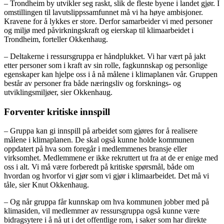
– Trondheim by utvikler seg raskt, slik de fleste byene i landet gjør. I
omstillingen til lavutslippssamfunnet må vi ha høye ambisjoner.
Kravene for å lykkes er store. Derfor samarbeider vi med personer
og miljø med påvirkningskraft og eierskap til klimaarbeidet i
Trondheim, forteller Okkenhaug.
– Deltakerne i ressursgruppa er håndplukket. Vi har vært på jakt
etter personer som i kraft av sin rolle, fagkunnskap og personlige
egenskaper kan hjelpe oss i å nå målene i klimaplanen vår. Gruppen
består av personer fra både næringsliv og forsknings- og
utviklingsmiljøer, sier Okkenhaug.
Forventer kritiske innspill
– Gruppa kan gi innspill på arbeidet som gjøres for å realisere
målene i klimaplanen. De skal også kunne holde kommunen
oppdatert på hva som foregår i medlemmenes bransje eller
virksomhet. Medlemmene er ikke rekruttert ut fra at de er enige med
oss i alt. Vi må være forberedt på kritiske spørsmål, både om
hvordan og hvorfor vi gjør som vi gjør i klimaarbeidet. Det må vi
tåle, sier Knut Okkenhaug.
– Og når gruppa får kunnskap om hva kommunen jobber med på
klimasiden, vil medlemmer av ressursgruppa også kunne være
bidragsytere i å nå ut i det offentlige rom, i saker som har direkte