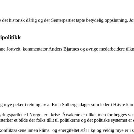
 det historisk dårlig og der Senterpartiet tapte betydelig oppslutning.
ipolitikk
 Jortveit, kommentator Anders Bjartnes og øvrige medarbeidere tilknyt
 mye peker i retning av at Erna Solbergs dager som leder i Høyre kan 
tyringspartiene i Norge, er i krise. Årsakene er ulike, men for begges
rker et bilde der folks tillit til politikerne og det politiske systemet er
nfliktsakene innen klima- og energifeltet står i kø og veldig mye er i sp