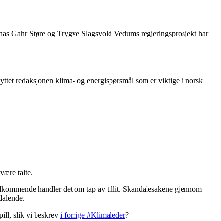
 Jonas Gahr Støre og Trygve Slagsvold Vedums regjeringsprosjekt har
tet redaksjonen klima- og energispørsmål som er viktige i norsk
være talte.
 vedkommende handler det om tap av tillit. Skandalesakene gjennom
 dalende.
ill, slik vi beskrev
i forrige #Klimaleder
?