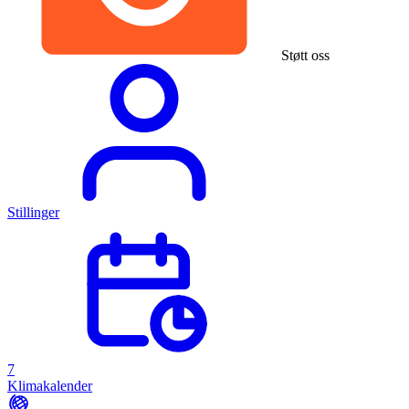
Støtt oss
Stillinger
7
Klimakalender