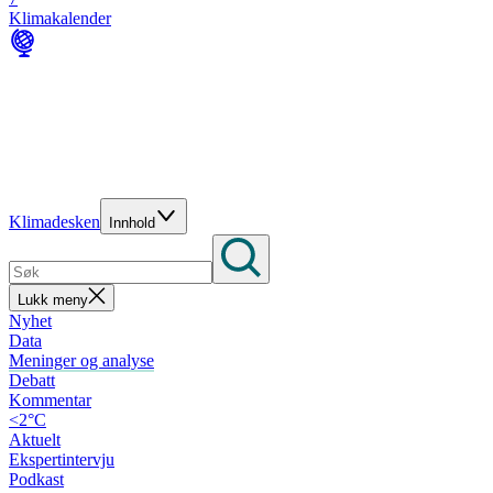
Klimakalender
Klimadesken
Innhold
Lukk meny
Nyhet
Data
Meninger og analyse
Debatt
Kommentar
<2°C
Aktuelt
Ekspertintervju
Podkast