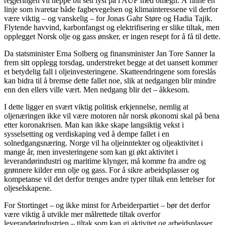
regjeringen vil neppe bli sett lyst på i AUF med omegn. Å finne en
linje som ivaretar både fagbevegelsen og klimainteressene vil derfor
være viktig – og vanskelig – for Jonas Gahr Støre og Hadia Tajik.
Flytende havvind, karbonfangst og elektrifisering er slike tiltak, men
opplegget Norsk olje og gass ønsker, er ingen resept for å få til dette.
Da statsminister Erna Solberg og finansminister Jan Tore Sanner la
frem sitt opplegg torsdag, understreket begge at det uansett kommer
et betydelig fall i oljeinvesteringene. Skatteendringene som foreslås
kan bidra til å bremse dette fallet noe, slik at nedgangen blir mindre
enn den ellers ville vært. Men nedgang blir det – åkkesom.
I dette ligger en svært viktig politisk erkjennelse, nemlig at
oljenæringen ikke vil være motoren når norsk økonomi skal på bena
etter koronakrisen. Man kan ikke skape langsiktig vekst i
sysselsetting og verdiskaping ved å dempe fallet i en
solnedgangsnæring. Norge vil ha oljeinntekter og oljeaktivitet i
mange år, men investeringene som kan gi økt aktivitet i
leverandørindustri og maritime klynger, må komme fra andre og
grønnere kilder enn olje og gass. For å sikre arbeidsplasser og
kompetanse vil det derfor trenges andre typer tiltak enn lettelser for
oljeselskapene.
For Stortinget – og ikke minst for Arbeiderpartiet – bør det derfor
være viktig å utvikle mer målrettede tiltak overfor
leverandørindustrien – tiltak som kan gi aktivitet og arbeidsplasser