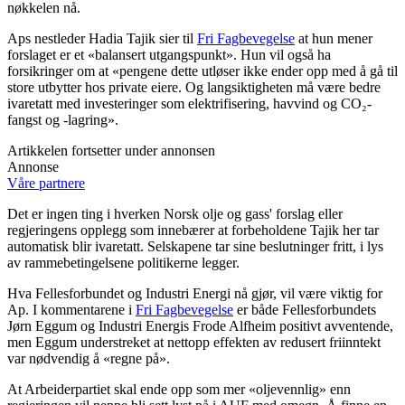
nøkkelen nå.
Aps nestleder Hadia Tajik sier til
Fri Fagbevegelse
at hun mener
forslaget er et «balansert utgangspunkt». Hun vil også ha
forsikringer om at «pengene dette utløser ikke ender opp med å gå til
store utbytter hos private eiere. Og langsiktigheten må være bedre
ivaretatt med investeringer som elektrifisering, havvind og CO₂-
fangst og -lagring».
Artikkelen fortsetter under annonsen
Annonse
Våre partnere
Det er ingen ting i hverken Norsk olje og gass' forslag eller
regjeringens opplegg som innebærer at forbeholdene Tajik her tar
automatisk blir ivaretatt. Selskapene tar sine beslutninger fritt, i lys
av rammebetingelsene politikerne legger.
Hva Fellesforbundet og Industri Energi nå gjør, vil være viktig for
Ap. I kommentarene i
Fri Fagbevegelse
er både Fellesforbundets
Jørn Eggum og Industri Energis Frode Alfheim positivt avventende,
men Eggum understreket at nettopp effekten av redusert friinntekt
var nødvendig å «regne på».
At Arbeiderpartiet skal ende opp som mer «oljevennlig» enn