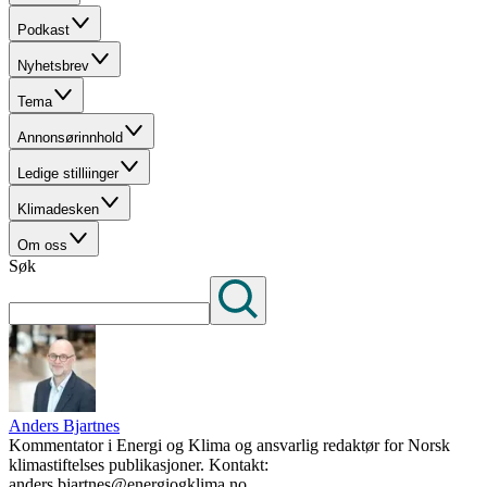
Podkast
Nyhetsbrev
Tema
Annonsørinnhold
Ledige stilliinger
Klimadesken
Om oss
Søk
Anders Bjartnes
Kommentator i Energi og Klima og ansvarlig redaktør for Norsk
klimastiftelses publikasjoner. Kontakt:
anders.bjartnes@energiogklima.no