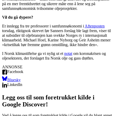
på en mer fremtidsrettet og sikrere måte enn å lene seg på
samfunnsøkonomisk tvilsomme oljeprosjekter.
Vil du gå dypere?
Et innlegg fra tre professorer i samfunnsøkonomi i
Aftenposten
torsdag, riktignok skrevet før Sanners forslag ble lagt frem, viser til
at subsidier til oljebransjen kan svekke Norges ry i internasjonalt
klimaarbeid. Michael Hoel, Karine Nyborg og Geir Asheim mener
«krisetiltak bør fremme grønn omstilling, ikke hindre den».
I Norsk klimastiftelse ga vi nylig ut et
notat
om koronakrisen og
oljesektoren, der forslaget fra Norsk olje og gass drøftes.
ANNONSE
Facebook
Bluesky
LinkedIn
Legg oss til som foretrukket kilde i
Google Discover!
Ved å legge oss til som foretrukket kilde i Google vil du blant annet