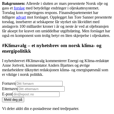
Bakgrunnen:
Allerede i slutten av mars presenterte Norsk olje og
gass et
forslag
med betydelige endringer i oljeskattesystemet.
Torsdag kom regjeringens respons. Finansdepartementet har
tidligere
advart
mot forslaget. Opplegget Jan Tore Sanner presenterte
torsdag, innebærer at selskapene får styrket sin likviditet med
anslagsvis 100 milliarder kroner i år og neste år ved at oljebransjen
får aksept for kravet om umiddelbar utgiftsføring. Men forslaget har
også en komponent som trolig betyr en liten skjerpelse i oljeskatten.
#Klimavalg – et nyhetsbrev om norsk klima- og
energipolitikk
I nyhetsbrevet #Klimavalg kommenterer Energi og Klima-redaktør
Anne Jortveit, kommentator Anders Bjartnes og øvrige
medarbeidere tilknyttet redaksjonen klima- og energispørsmål som
er viktige i norsk politikk.
Fornavn
Etternavn
E-post
Meld deg på
Vi deler aldri din e-postadresse med tredjeparter.