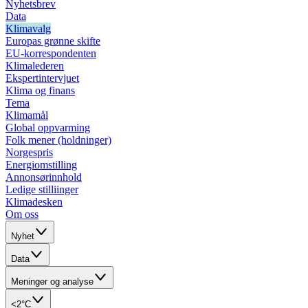
Nyhetsbrev
Data
Klimavalg
Europas grønne skifte
EU-korrespondenten
Klimalederen
Ekspertintervjuet
Klima og finans
Tema
Klimamål
Global oppvarming
Folk mener (holdninger)
Norgespris
Energiomstilling
Annonsørinnhold
Ledige stilliinger
Klimadesken
Om oss
Nyhet
Data
Meninger og analyse
<2°C