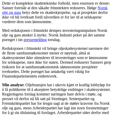
Dette er komplekse skattetekniske forhold, men essensen er denne:
Sanner foreslår at den såkalte friinntekten reduseres. Ifølge
Norsk
olje og gass
betyr dette en skatteskjerpelse, og at prosjekter derfor
ikke vil bli iverksatt fordi nåverdien er for lav til at selskapene
vurderer dem som lønnsomme.
Med reduksjonen i friinntekt dempes investeringsimpulsen Norsk
olje og gass ønsker å styrke. Norsk Industri peker på det samme
poenget i sin
pressemelding
torsdag.
Reduksjonen i friinntekt vil bringe oljeskattesystemet nærmere det
de fleste samfunnsøkonomer mener er nøytralt, altså at
skattesystemet ikke stimulerer til investeringer som er lønnsomme
for selskapene, men ikke for staten. Dermed reduserer Sanners grep
risikoen for at samfunnsøkonomisk ulønnsomme prosjekter
iverksettes. Dette poenget har antakelig vært viktig for
Finansdepartementets embetsverk.
Min analyse:
Oljebransjen har i ukevis kjørt et kraftig lobbyløp for
å få politikerne til å akseptere betydelige endringer i skattesystemet.
Regjeringens forslag kommer næringen bare delvis i møte, og
presset vil derfor nå bli satt på Stortinget. Senterpartiet og
Fremskrittspartiet har for lengst sagt at de støtter kravene fra Norsk
olje og gass, mens Arbeiderpartiet har lagt inn noen forutsetninger
for å gi sin tilslutning til forslaget. Arbeiderpartiet sitter derfor med