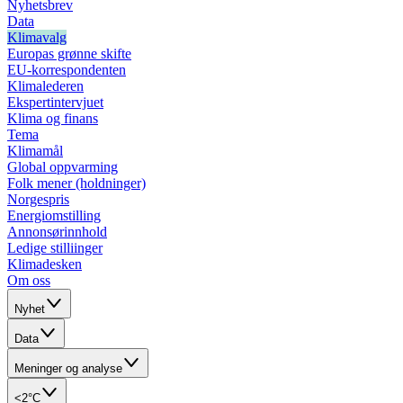
Nyhetsbrev
Data
Klimavalg
Europas grønne skifte
EU-korrespondenten
Klimalederen
Ekspertintervjuet
Klima og finans
Tema
Klimamål
Global oppvarming
Folk mener (holdninger)
Norgespris
Energiomstilling
Annonsørinnhold
Ledige stilliinger
Klimadesken
Om oss
Nyhet
Data
Meninger og analyse
<2°C