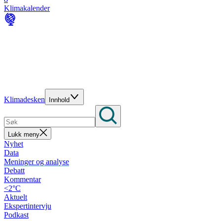
Klimakalender
Klimadesken
Innhold
Lukk meny
Nyhet
Data
Meninger og analyse
Debatt
Kommentar
<2°C
Aktuelt
Ekspertintervju
Podkast