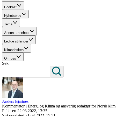
Podkast
Nyhetsbrev
Tema
Annonsørinnhold
Ledige stilliinger
Klimadesken
Om oss
Søk
Anders Bjartnes
Kommentator i Energi og Klima og ansvarlig redaktør for Norsk klima
Publisert
22.03.2022, 13:35
Sist oppdatert
31.03.2022, 15:51