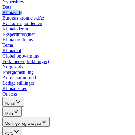
Nyhetsbrev
Data
Klimavalg
Europas grønne skifte
EU-korrespondenten
Klimalederen
Ekspertintervjuet
Klima og finans
Tema
Klimamål
Global oppvarming
Folk mener (holdninger)
Norgespris
Energiomstilling
Annonsørinnhold
Ledige stilliinger
Klimadesken
Om oss
Nyhet
Data
Meninger og analyse
<2°C