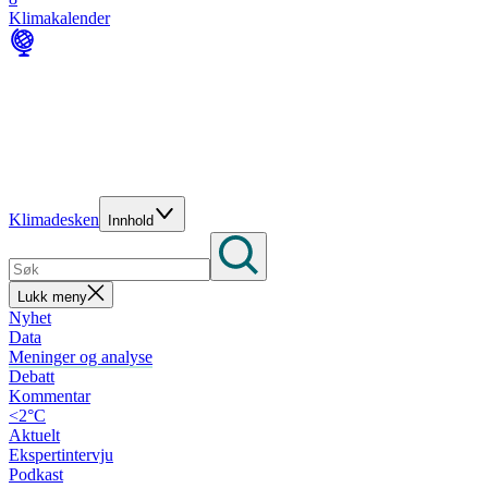
Klimakalender
Klimadesken
Innhold
Lukk meny
Nyhet
Data
Meninger og analyse
Debatt
Kommentar
<2°C
Aktuelt
Ekspertintervju
Podkast