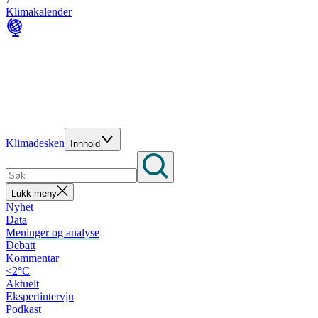
Klimakalender
Klimadesken
Innhold
Lukk meny
Nyhet
Data
Meninger og analyse
Debatt
Kommentar
<2°C
Aktuelt
Ekspertintervju
Podkast