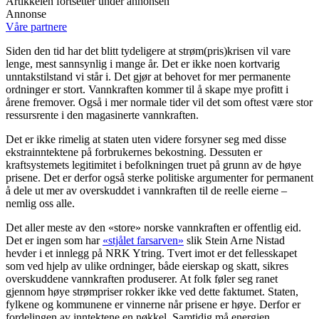
Artikkelen fortsetter under annonsen
Annonse
Våre partnere
Siden den tid har det blitt tydeligere at strøm(pris)krisen vil vare
lenge, mest sannsynlig i mange år. Det er ikke noen kortvarig
unntakstilstand vi står i. Det gjør at behovet for mer permanente
ordninger er stort. Vannkraften kommer til å skape mye profitt i
årene fremover. Også i mer normale tider vil det som oftest være stor
ressursrente i den magasinerte vannkraften.
Det er ikke rimelig at staten uten videre forsyner seg med disse
ekstrainntektene på forbrukernes bekostning. Dessuten er
kraftsystemets legitimitet i befolkningen truet på grunn av de høye
prisene. Det er derfor også sterke politiske argumenter for permanent
å dele ut mer av overskuddet i vannkraften til de reelle eierne –
nemlig oss alle.
Det aller meste av den «store» norske vannkraften er offentlig eid.
Det er ingen som har
«stjålet farsarven»
slik Stein Arne Nistad
hevder i et innlegg på NRK Ytring. Tvert imot er det fellesskapet
som ved hjelp av ulike ordninger, både eierskap og skatt, sikres
overskuddene vannkraften produserer. At folk føler seg ranet
gjennom høye strømpriser rokker ikke ved dette faktumet. Staten,
fylkene og kommunene er vinnerne når prisene er høye. Derfor er
fordelingen av inntektene en nøkkel. Samtidig må energien