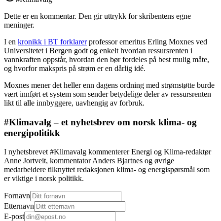
Dette er en kommentar. Den gir uttrykk for skribentens egne
meninger.
I en
kronikk i BT forklarer
professor emeritus Erling Moxnes ved
Universitetet i Bergen godt og enkelt hvordan ressursrenten i
vannkraften oppstår, hvordan den bør fordeles på best mulig måte,
og hvorfor makspris på strøm er en dårlig idé.
Moxnes mener det heller enn dagens ordning med strømstøtte burde
vært innført et system som sender betydelige deler av ressursrenten
likt til alle innbyggere, uavhengig av forbruk.
#Klimavalg – et nyhetsbrev om norsk klima- og
energipolitikk
I nyhetsbrevet #Klimavalg kommenterer Energi og Klima-redaktør
Anne Jortveit, kommentator Anders Bjartnes og øvrige
medarbeidere tilknyttet redaksjonen klima- og energispørsmål som
er viktige i norsk politikk.
Fornavn
Etternavn
E-post