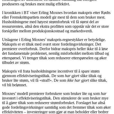
produseres og brukes mest mulig effektivt.
I kronikken i BT viser Erling Moxnes hvordan makspris etter Rødts
eller Fremskrittspartiets modell gir mest til dem som bruker mest.
Husholdningene med høyest strømforbruk vil få størst del av
ressursrenten, altså den ekstra profitten som oppstår når det er store
forskjeller mellom produksjonskostnad og markedsverdi.
Utslagene i Erling Moxnes’ makspris-regnestykker er betydelige.
Makspris er et tiltak med svært store fordelingsvirkninger. Det
premierer overforbruk. Derfor bidrar makspris heller ikke til å løse
det fundamentale problemet, nemlig misforholdet mellom tilbud og
etterspørsel. Vi trenger tiltak som reduserer etterspørselen og øker
tilbudet av strøm.
Makspris vil frata husholdningene incentiver til å spare strøm
gjennom effektiviseringstiltak. De som
har gjort
slike tiltak og
bruker lite strøm, vil få «straff». De som
ikke har gjort
slike tiltak,
vil bli belønnet.
Moxnes’ modell premierer forbrukere som bruker lite og som
har
investert i effektiviseringstiltak. Den stimulerer de som bruker mye
til å
gjøre
tiltak som reduserer strømforbruket. Forslaget har altså
gode fordelingsvirkninger samtidig som det fremmer tiltak som øker
effektiviteten – investeringer som gjør at man beholder eller bedrer