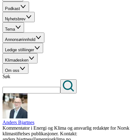
Podkast
Nyhetsbrev
Tema
Annonsørinnhold
Ledige stilliinger
Klimadesken
Om oss
Søk
Anders Bjartnes
Kommentator i Energi og Klima og ansvarlig redaktør for Norsk
klimastiftelses publikasjoner. Kontakt:
anders.bjartnes@energiogklima.no