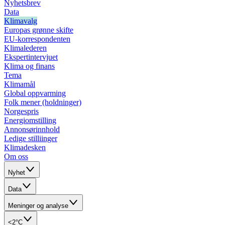
Nyhetsbrev
Data
Klimavalg
Europas grønne skifte
EU-korrespondenten
Klimalederen
Ekspertintervjuet
Klima og finans
Tema
Klimamål
Global oppvarming
Folk mener (holdninger)
Norgespris
Energiomstilling
Annonsørinnhold
Ledige stilliinger
Klimadesken
Om oss
Nyhet
Data
Meninger og analyse
<2°C