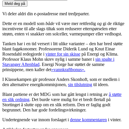
Meld deg på
Vi deler aldri din e-postadresse med tredjeparter.
Dette er en modell som
både
vil være mer rettferdig
og
gi de riktige
incentivene til alle slags tiltak som reduserer etterspørselen etter
strøm, enten vi snakker om solceller, varmepumper eller vedhogst.
Tanken har i en tid versert i litt ulike varianter – den har bred støtte
blant fagøkonomer. Professorene Diderik Lund og Knut Einar
Rosendahl redegjorde i
vinter for sin skisse
på Energi og Klima.
Professor Klaus Mohn skrev nylig i samme baner i
sin spalte i
Stavanger Aftenblad
. Energi Norge har støttet de samme
prinsippene, men kaller det
«vannkraftbonus».
I Klassekampen gir professor Anders Skonhoft, som er medlem i
den alternative energikommisjonen,
sin tilslutning
til ideen.
Blant partiene er det MDG som har gått lengst i retning av
å støtte
en slik ordning
. Det burde være mulig for et bredt flertall på
Stortinget å slutte opp om en slik reform. Den er faglig godt
begrunnet. Den har gode fordelingsvirkninger.
Undertegnende var innom forslaget i
denne kommentaren
i vinter.