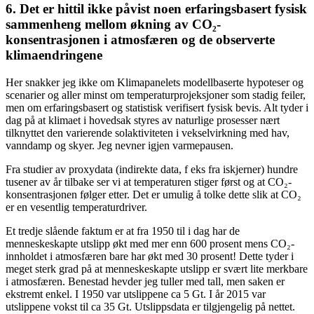
6. Det er hittil ikke påvist noen erfaringsbasert fysisk
sammenheng mellom økning av CO₂-
konsentrasjonen i atmosfæren og de observerte
klimaendringene
Her snakker jeg ikke om Klimapanelets modellbaserte hypoteser og
scenarier og aller minst om temperaturprojeksjoner som stadig feiler,
men om erfaringsbasert og statistisk verifisert fysisk bevis. Alt tyder i
dag på at klimaet i hovedsak styres av naturlige prosesser nært
tilknyttet den varierende solaktiviteten i vekselvirkning med hav,
vanndamp og skyer. Jeg nevner igjen varmepausen.
Fra studier av proxydata (indirekte data, f eks fra iskjerner) hundre
tusener av år tilbake ser vi at temperaturen stiger først og at CO₂-
konsentrasjonen følger etter. Det er umulig å tolke dette slik at CO₂
er en vesentlig temperaturdriver.
Et tredje slående faktum er at fra 1950 til i dag har de
menneskeskapte utslipp økt med mer enn 600 prosent mens CO₂-
innholdet i atmosfæren bare har økt med 30 prosent! Dette tyder i
meget sterk grad på at menneskeskapte utslipp er svært lite merkbare
i atmosfæren. Benestad hevder jeg tuller med tall, men saken er
ekstremt enkel. I 1950 var utslippene ca 5 Gt. I år 2015 var
utslippene vokst til ca 35 Gt. Utslippsdata er tilgjengelig på nettet.