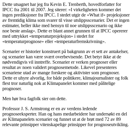
Dette utsagnet har jeg fra Kevin E. Trenberth, hovedforfatter for
IPCC fra 2001 til 2007. Jeg siterer: «I virkeligheten kommer det
ingen prediksjoner fra IPCC. I stedet utgir de «What if» projeksjoner
av fremtidig klima som svarer til visse utslippsscenarier. Det er ingen
estimater, heller ikke med hensyn til noe utslippsscenario og ikke
noe beste anslag». Dette er blant annet grunnen til at IPCC opererer
med uttrykket «temperaturprojeksjon» i stedet for
«temperaturprognose» eller «temperaturfremskrivning».
Scenarier er historier konstruert på bakgrunn av et sett av antakelser,
og scenarier kan være svært overbevisende. Det betyr ikke at de
nødvendigvis vil inntreffe. Scenarier er verken prognoser eller
resultat av noen validert prognosemetode. Likevel presenteres
scenariene utad av mange forskere og aktivister som prognoser.
Dette er uhyre alvorlig, for både politikere, klimajournalister og folk
flest tror naturlig nok at Klimapanelet kommer med pålitelige
prognoser.
Men hør hva fagfolk sier om dette.
Professor J. S. Armstrong er en av verdens ledende
prognoseeksperter. Han og hans medarbeidere har undersøkt en del
av Klimapanelets scenarier og funnet ut at de brøt med 72 av 89
relevante prinsipper vitenskapelige prinsipper for prognoseutvikling.