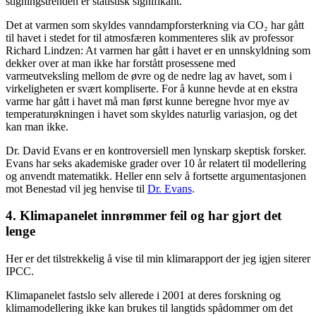
stigningstrenden er statistisk signifikant.
Det at varmen som skyldes vanndampforsterkning via CO₂ har gått
til havet i stedet for til atmosfæren kommenteres slik av professor
Richard Lindzen: At varmen har gått i havet er en unnskyldning som
dekker over at man ikke har forstått prosessene med
varmeutveksling mellom de øvre og de nedre lag av havet, som i
virkeligheten er svært kompliserte. For å kunne hevde at en ekstra
varme har gått i havet må man først kunne beregne hvor mye av
temperaturøkningen i havet som skyldes naturlig variasjon, og det
kan man ikke.
Dr. David Evans er en kontroversiell men lynskarp skeptisk forsker.
Evans har seks akademiske grader over 10 år relatert til modellering
og anvendt matematikk. Heller enn selv å fortsette argumentasjonen
mot Benestad vil jeg henvise til
Dr. Evans
.
4. Klimapanelet innrømmer feil og har gjort det
lenge
Her er det tilstrekkelig å vise til min klimarapport der jeg igjen siterer
IPCC.
Klimapanelet fastslo selv allerede i 2001 at deres forskning og
klimamodellering ikke kan brukes til langtids spådommer om det