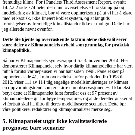
fremtidige klima. For i Panelets Third Assessment Report, avsnitt
14.2.2.2 side 774 heter det i min oversettelse: «I forskning på og
modellering av klimaet, bør vi være oppmerksom på at vi har å gjøre
med et kaotisk, ikke-lineært koblet system, og at langtids
forutsigelser av fremtidige klimatilstander ikke er mulig». Dette har
jeg allerede nevnt ovenfor.
Dette lite kjente og overraskende faktum alene diskvalifiserer
store deler av Klimapanelets arbeid som grunnlag for praktisk
klimapolitikk.
Så har vi Klimapanelets synteserapport fra 3. november 2014. Her
demonstrerer Klimapanelet selv hvor dårlig klimamodellene har vært
mht å forutsi varmepausen vi har hatt siden 1998. Panelet sier på
rapportens side 41, i min oversettelse. «For perioden fra 1998 til
2012, viser 111 av 114 tilgjengelige modellsimuleringer av klimaet
en oppvarmingstrend som er større enn observasjonene». I klartekst
betyr dette at Klimapanelet først forteller oss at 97 prosent av
klimamodellene gir for høye temperaturer, og at de deretter ønsker at
vi fortsatt skal ha tiltro til deres modellbaserte scenarier. Dette bør
våre politikere, redaktører og klimajournalister merke seg.
5. Klimapanelet utgir ikke kvalitetssikrede
prognoser, bare scenarier