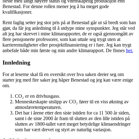
fleste med langt høyere status og vitenskapelig produksjon enn
Benestad. For denne rollen mener jeg å ha meget gode
kvalifikasjoner.
Rent faglig setter jeg stor pris på at Benestad går ut så bredt som han
gjør, da får jeg anledning til å utdype mine synspunkter. Jeg står ved
alt jeg har skrevet i mine klimarapporter, de er også gjennomgått av
flere pensjonerte professorer, som kan uttale seg trygt uten at
karrieremuligheter eller prosjektfinansiering er i fare. Jeg kan trygt
anbefale både min første og min andre klimarapport. De finnes
her.
Innledning
For at leserne skal få en oversikt over hva saken dreier seg om
starter jeg med fire saker jeg håper Benestad og jeg kan være enige
om.
CO₂ er en drivhusgass.
Menneskeskapte utslipp av CO₂ fører til en viss økning av
atmosfæretemperaturen.
Det har i årene etter den siste istiden for ca 11 500 år siden,
samt i de siste 2000 år fram til slutten av den lille istiden på
slutten av 1800-tallet vært meget betydelige klimaendringer
som har vært drevet og styrt av naturlig variasjon.