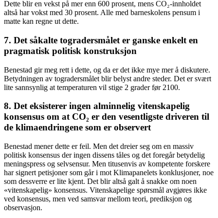
Dette blir en vekst på mer enn 600 prosent, mens CO₂-innholdet
altså har vokst med 30 prosent. Alle med barneskolens pensum i
matte kan regne ut dette.
7. Det såkalte togradersmålet er ganske enkelt en
pragmatisk politisk konstruksjon
Benestad gir meg rett i dette, og da er det ikke mye mer å diskutere.
Betydningen av togradersmålet blir belyst andre steder. Det er svært
lite sannsynlig at temperaturen vil stige 2 grader før 2100.
8. Det eksisterer ingen alminnelig vitenskapelig
konsensus om at CO₂ er den vesentligste driveren til
de klimaendringene som er observert
Benestad mener dette er feil. Men det dreier seg om en massiv
politisk konsensus der ingen dissens tåles og det foregår betydelig
meningspress og selvsensur. Men titusenvis av kompetente forskere
har signert petisjoner som går i mot Klimapanelets konklusjoner, noe
som dessverre er lite kjent. Det blir altså galt å snakke om noen
«vitenskapelig» konsensus. Vitenskapelige spørsmål avgjøres ikke
ved konsensus, men ved samsvar mellom teori, prediksjon og
observasjon.