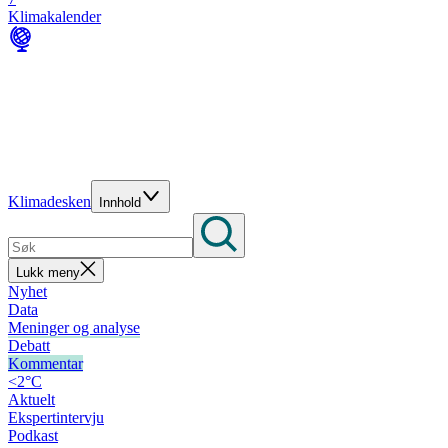
Klimakalender
Klimadesken
Innhold
Lukk meny
Nyhet
Data
Meninger og analyse
Debatt
Kommentar
<2°C
Aktuelt
Ekspertintervju
Podkast