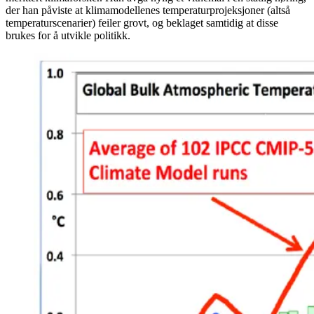
der han påviste at klimamodellenes temperaturprojeksjoner (altså
temperaturscenarier) feiler grovt, og beklaget samtidig at disse
brukes for å utvikle politikk.