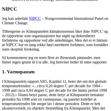
NIPCC
Jeg kan anbefale
NIPCC
– Nongovernmental International Panel on
Climate Change.
Tilhengerne av Klimapanelets klimakonsensus liker ikke NIPCC og
de rapportene som organisasjonen har utgitt og diskrediterer
forfatterne og rapportene ved alle anledninger. Men det er et faktum
at NIPCC har en lang rekke høyt meritterte forfattere, som formidler
sunn skeptisk forskning.
Så kommenterer jeg en noen flere av Benestads påstander, men
finner ingen grunn til å ta alle. Jeg henviser heller til mine rapporter.
1. Varmepausen
I Klimapanelets rapport AR5, Kapittel 11, heter det om den globale
temperaturtrenden: «...circa 0,26 degree C per decade for 1984 –
1998 and circa 0,04 degree C per decade for the hiatus period 1998
– 2012).» Hiatus betyr pause, dette betyr at Klimpanelet betrakter
perioden fra 1998 som en varmepause, og panelet forteller at
temperaturtrenden ble meget lav i denne perioden. Dette er helt
ukontroversielt, en objektiv fremstilling fra Klimapanelet. Men det