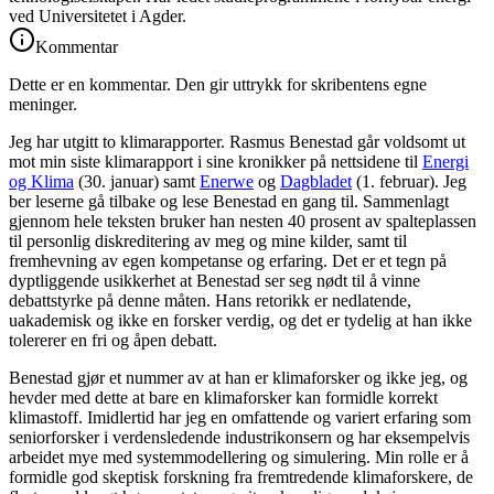
ved Universitetet i Agder.
Kommentar
Dette er en kommentar. Den gir uttrykk for skribentens egne
meninger.
Jeg har utgitt to klimarapporter. Rasmus Benestad går voldsomt ut
mot min siste klimarapport i sine kronikker på nettsidene til
Energi
og Klima
(30. januar) samt
Enerwe
og
Dagbladet
(1. februar). Jeg
ber leserne gå tilbake og lese Benestad en gang til. Sammenlagt
gjennom hele teksten bruker han nesten 40 prosent av spalteplassen
til personlig diskreditering av meg og mine kilder, samt til
fremhevning av egen kompetanse og erfaring. Det er et tegn på
dyptliggende usikkerhet at Benestad ser seg nødt til å vinne
debattstyrke på denne måten. Hans retorikk er nedlatende,
uakademisk og ikke en forsker verdig, og det er tydelig at han ikke
tolererer en fri og åpen debatt.
Benestad gjør et nummer av at han er klimaforsker og ikke jeg, og
hevder med dette at bare en klimaforsker kan formidle korrekt
klimastoff. Imidlertid har jeg en omfattende og variert erfaring som
seniorforsker i verdensledende industrikonsern og har eksempelvis
arbeidet mye med systemmodellering og simulering. Min rolle er å
formidle god skeptisk forskning fra fremtredende klimaforskere, de