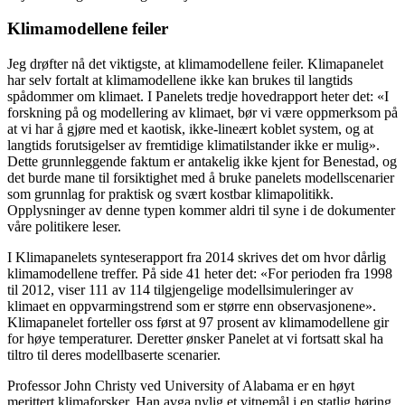
Klimamodellene feiler
Jeg drøfter nå det viktigste, at klimamodellene feiler. Klimapanelet
har selv fortalt at klimamodellene ikke kan brukes til langtids
spådommer om klimaet. I Panelets tredje hovedrapport heter det: «I
forskning på og modellering av klimaet, bør vi være oppmerksom på
at vi har å gjøre med et kaotisk, ikke-lineært koblet system, og at
langtids forutsigelser av fremtidige klimatilstander ikke er mulig».
Dette grunnleggende faktum er antakelig ikke kjent for Benestad, og
det burde mane til forsiktighet med å bruke panelets modellscenarier
som grunnlag for praktisk og svært kostbar klimapolitikk.
Opplysninger av denne typen kommer aldri til syne i de dokumenter
våre politikere leser.
I Klimapanelets synteserapport fra 2014 skrives det om hvor dårlig
klimamodellene treffer. På side 41 heter det: «For perioden fra 1998
til 2012, viser 111 av 114 tilgjengelige modellsimuleringer av
klimaet en oppvarmingstrend som er større enn observasjonene».
Klimapanelet forteller oss først at 97 prosent av klimamodellene gir
for høye temperaturer. Deretter ønsker Panelet at vi fortsatt skal ha
tiltro til deres modellbaserte scenarier.
Professor John Christy ved University of Alabama er en høyt
merittert klimaforsker. Han avga nylig et vitnemål i en statlig høring,