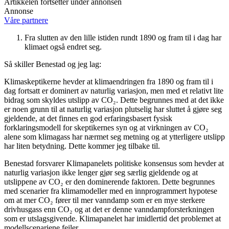
Artikkelen fortsetter under annonsen
Annonse
Våre partnere
Fra slutten av den lille istiden rundt 1890 og fram til i dag har
klimaet også endret seg.
Så skiller Benestad og jeg lag:
Klimaskeptikerne hevder at klimaendringen fra 1890 og fram til i
dag fortsatt er dominert av naturlig variasjon, men med et relativt lite
bidrag som skyldes utslipp av CO₂. Dette begrunnes med at det ikke
er noen grunn til at naturlig variasjon plutselig har sluttet å gjøre seg
gjeldende, at det finnes en god erfaringsbasert fysisk
forklaringsmodell for skeptikernes syn og at virkningen av CO₂
alene som klimagass har nærmet seg metning og at ytterligere utslipp
har liten betydning. Dette kommer jeg tilbake til.
Benestad forsvarer Klimapanelets politiske konsensus som hevder at
naturlig variasjon ikke lenger gjør seg særlig gjeldende og at
utslippene av CO₂ er den dominerende faktoren. Dette begrunnes
med scenarier fra klimamodeller med en innprogrammert hypotese
om at mer CO₂ fører til mer vanndamp som er en mye sterkere
drivhusgass enn CO₂ og at det er denne vanndampforsterkningen
som er utslagsgivende. Klimapanelet har imidlertid det problemet at
modellscenariene feiler.