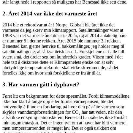
står langt nede i rapporten så muligens har Benestad ikke sett dette.
2. Året 2014 var ikke det varmeste året
2014 ble et rekordvarmt år i Norge. Globalt ble året ikke det
varmeste da jeg skrev min klimarapport. Satellittmålinger viser at
1998 var det varmeste året de siste 20 år, og at 2014 antakelig bare
er nummer 5 i denne rekken. Året 2015 ble nummer 3 i rekken.
Benestad kan gjerne henvise til bakkemålinger, jeg holder meg til
satellittmålingene, altså kvalitetsklasse 1. Forskjellene er i alle fall
svært små, det dreier seg om hundredels grader. Vitsen med i det
hele tatt å diskutere dette er Klimapanelets ønske om at selv
ubetydelige temperaturrekorder skal virke skremmende, så det
fortelles ikke om hvor små forskjellene er fra år til år.
3. Har varmen gått i dyphavet?
Først litt om bakgrunnen for dette spørsmålet. Fordi klimamodellene
ikke har klart å fange opp eller forutsi varmepausen, ble det
nødvendig å finne en forklaring på hvor den påståtte varmen som
skyldes vanndampforsterkningen for CO₂ har tatt veien, når den
altså ikke er synlig i atmosfæren.
Benestad har således ikke forstått
min argumentasjon. Det er ingen tvil om at havet har blitt varmere,
men temperaturtrenden er meget lav. Det er også usikkert om