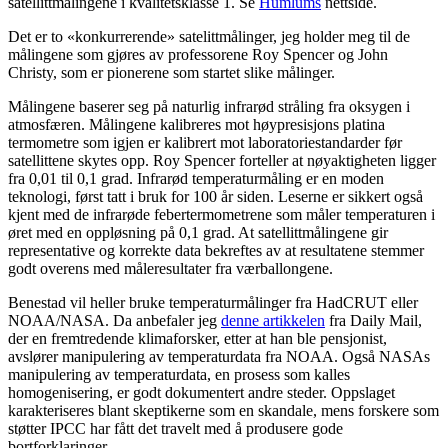
satellittmålingene i kvalitetsklasse 1. Se
Humlums
nettside.
Det er to «konkurrerende» satelittmålinger, jeg holder meg til de
målingene som gjøres av professorene Roy Spencer og John
Christy, som er pionerene som startet slike målinger.
Målingene baserer seg på naturlig infrarød stråling fra oksygen i
atmosfæren. Målingene kalibreres mot høypresisjons platina
termometre som igjen er kalibrert mot laboratoriestandarder før
satellittene skytes opp. Roy Spencer forteller at nøyaktigheten ligger
fra 0,01 til 0,1 grad. Infrarød temperaturmåling er en moden
teknologi, først tatt i bruk for 100 år siden. Leserne er sikkert også
kjent med de infrarøde febertermometrene som måler temperaturen i
øret med en oppløsning på 0,1 grad. At satellittmålingene gir
representative og korrekte data bekreftes av at resultatene stemmer
godt overens med måleresultater fra værballongene.
Benestad vil heller bruke temperaturmålinger fra HadCRUT eller
NOAA/NASA. Da anbefaler jeg
denne artikkelen
fra Daily Mail,
der en fremtredende klimaforsker, etter at han ble pensjonist,
avslører manipulering av temperaturdata fra NOAA. Også NASAs
manipulering av temperaturdata, en prosess som kalles
homogenisering, er godt dokumentert andre steder. Oppslaget
karakteriseres blant skeptikerne som en skandale, mens forskere som
støtter IPCC har fått det travelt med å produsere gode
bortforklaringer.