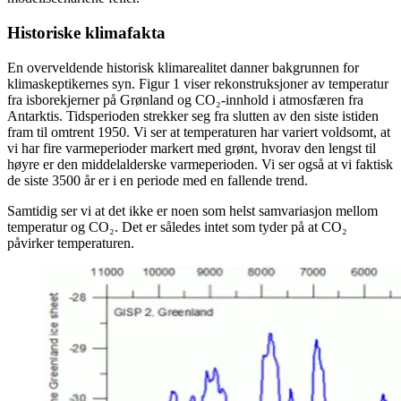
Historiske klimafakta
En overveldende historisk klimarealitet danner bakgrunnen for
klimaskeptikernes syn. Figur 1 viser rekonstruksjoner av temperatur
fra isborekjerner på Grønland og CO₂-innhold i atmosfæren fra
Antarktis. Tidsperioden strekker seg fra slutten av den siste istiden
fram til omtrent 1950. Vi ser at temperaturen har variert voldsomt, at
vi har fire varmeperioder markert med grønt, hvorav den lengst til
høyre er den middelalderske varmeperioden. Vi ser også at vi faktisk
de siste 3500 år er i en periode med en fallende trend.
Samtidig ser vi at det ikke er noen som helst samvariasjon mellom
temperatur og CO₂. Det er således intet som tyder på at CO₂
påvirker temperaturen.