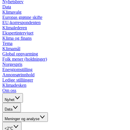
Nyhetsbrev
Data
Klimavalg
Europas grønne skifte
EU-korrespondenten
Klimalederen
Ekspertintervjuet
Klima og finans
Tema
Klimamål
Global oppvarming
Folk mener (holdninger)
Norgespris
Energiomstilling
Annonsørinnhold
Ledige stilliinger
Klimadesken
Om oss
Nyhet
Data
Meninger og analyse
<2°C