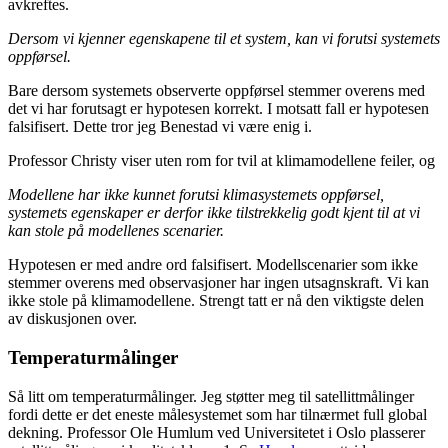
avkreftes.
Dersom vi kjenner egenskapene til et system, kan vi forutsi systemets
oppførsel.
Bare dersom systemets observerte oppførsel stemmer overens med
det vi har forutsagt er hypotesen korrekt. I motsatt fall er hypotesen
falsifisert. Dette tror jeg Benestad vi være enig i.
Professor Christy viser uten rom for tvil at klimamodellene feiler, og
Modellene har ikke kunnet forutsi klimasystemets oppførsel,
systemets egenskaper er derfor ikke tilstrekkelig godt kjent til at vi
kan stole på modellenes scenarier.
Hypotesen er med andre ord falsifisert. Modellscenarier som ikke
stemmer overens med observasjoner har ingen utsagnskraft. Vi kan
ikke stole på klimamodellene. Strengt tatt er nå den viktigste delen
av diskusjonen over.
Temperaturmålinger
Så litt om temperaturmålinger. Jeg støtter meg til satellittmålinger
fordi dette er det eneste målesystemet som har tilnærmet full global
dekning. Professor Ole Humlum ved Universitetet i Oslo plasserer