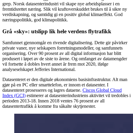
grep. Norsk datasenterindustri vil skape nye arbeidsplasser i en
fremtidsrettet næring. Slik vil kraftoverskuddet brukes til å sikre ny
verdiskapning, og samtidig gi en positiv global klimaeffekt. God
næringspolitikk, god klimapolitikk.
Grå «sky»: utslipp lik hele verdens flytrafikk
Samfunnet gjennomgår en rivende digitalisering. Dette gir påvirker
private vaner, nye selskapers forretningsmodeller, og samfunnets
organisering. Over 90 prosent av all digital informasjon har blitt
produsert i løpet av de siste to årene. Og omfanget av datamengder
vil fortsette å dobles hvert annet år frem mot 2020, ifølge
analyseselskapet Jefferies International.
Datasenteret er den digitale økonomiens basisinfrastruktur. Alt man
gjør på en PC eller smarttelefon, er innom et datasenter. I
datasenteret prosesseres og lagres dataene.
Ciscos Global Cloud
Index (GCI)
estimerer at datasenterindustriens aktivitet vil tredobles i
perioden 2013-18. Innen 2018 ventes 76 prosent av all
datasentertrafikk å komme fra såkalte skytjenester.