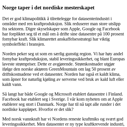
Norge taper i det nordiske mesterskapet
Det er god klimapolitikk å tilrettelegge for datasenterindustri i
områder med ren kraftproduksjon. Slik reduserer man store utslipp
fra sektoren. Digre skyselskaper som Apple, Google og Facebook
har forpliktet seg til et mål om å drifte sine datasentre på 100 prosent
fornybar kraft. Slik klimarettet anskaffelsesstrategi har viktig
symboleffekt i bransjen.
Norden peker seg ut som en særlig gunstig region. Vi har høy andel
fornybar kraftproduksjon, stabil leveringssikkerhet, og blant Europas
laveste strømpriser. Dette er avgjørende. Strømkostnader utgjør
ifølge den norske aktøren GreenMountain om lag 50 prosent av
driftskostnadene ved et datasenter. Norden har også et kaldt klima,
som åpner for naturlig kjøling av serverne ved bruk av kald luft eller
kaldt vann.
Så langt har både Google og Microsoft etablert datasentre i Finland.
Facebook har etablert seg i Sverige. I vår kom nyheten om at Apple
etablerer seg stort i Danmark. Norge har til nå tapt alle runder i det
nordiske kappløpet. Hvorfor er det slik?
Med norsk vannkraft har vi Nordens reneste kraftmiks og svært god
leveringssikkerhet. Men datasenter er ny type kraftkrevende industri,