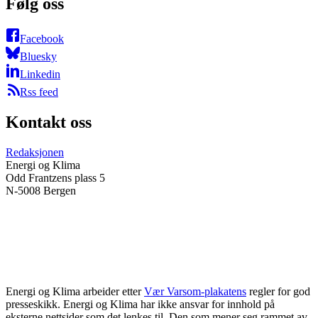
Følg oss
Facebook
Bluesky
Linkedin
Rss feed
Kontakt oss
Redaksjonen
Energi og Klima
Odd Frantzens plass 5
N-5008 Bergen
Energi og Klima arbeider etter
Vær Varsom-plakatens
regler for god
presseskikk. Energi og Klima har ikke ansvar for innhold på
eksterne nettsider som det lenkes til. Den som mener seg rammet av