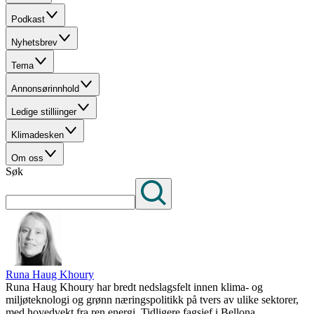
Podkast
Nyhetsbrev
Tema
Annonsørinnhold
Ledige stilliinger
Klimadesken
Om oss
Søk
Runa Haug Khoury
Runa Haug Khoury har bredt nedslagsfelt innen klima- og
miljøteknologi og grønn næringspolitikk på tvers av ulike sektorer,
med hovedvekt fra ren energi. Tidligere fagsjef i Bellona.