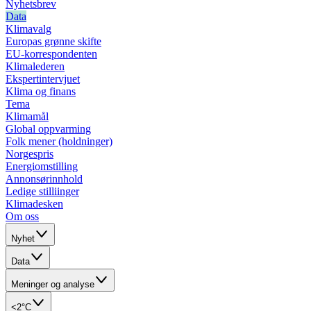
Nyhetsbrev
Data
Klimavalg
Europas grønne skifte
EU-korrespondenten
Klimalederen
Ekspertintervjuet
Klima og finans
Tema
Klimamål
Global oppvarming
Folk mener (holdninger)
Norgespris
Energiomstilling
Annonsørinnhold
Ledige stilliinger
Klimadesken
Om oss
Nyhet
Data
Meninger og analyse
<2°C