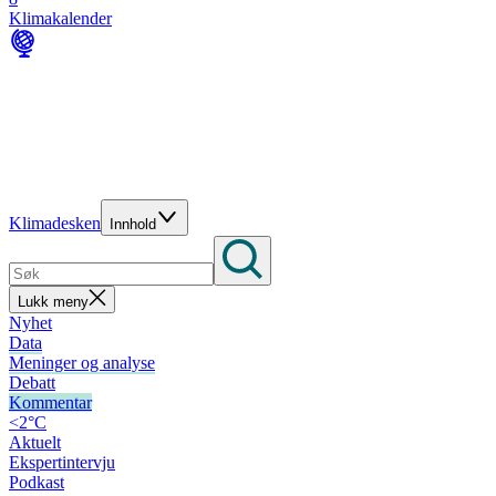
Klimakalender
Klimadesken
Innhold
Lukk meny
Nyhet
Data
Meninger og analyse
Debatt
Kommentar
<2°C
Aktuelt
Ekspertintervju
Podkast