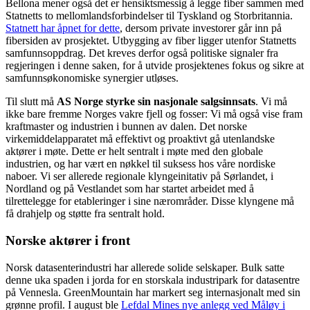
Bellona mener også det er hensiktsmessig å legge fiber sammen med
Statnetts to mellomlandsforbindelser til Tyskland og Storbritannia.
Statnett har åpnet for dette
, dersom private investorer går inn på
fibersiden av prosjektet. Utbygging av fiber ligger utenfor Statnetts
samfunnsoppdrag. Det kreves derfor også politiske signaler fra
regjeringen i denne saken, for å utvide prosjektenes fokus og sikre at
samfunnsøkonomiske synergier utløses.
Til slutt må
AS Norge styrke sin nasjonale salgsinnsats
. Vi må
ikke bare fremme Norges vakre fjell og fosser: Vi må også vise fram
kraftmaster og industrien i bunnen av dalen. Det norske
virkemiddelapparatet må effektivt og proaktivt gå utenlandske
aktører i møte. Dette er helt sentralt i møte med den globale
industrien, og har vært en nøkkel til suksess hos våre nordiske
naboer. Vi ser allerede regionale klyngeinitativ på Sørlandet, i
Nordland og på Vestlandet som har startet arbeidet med å
tilrettelegge for etableringer i sine nærområder. Disse klyngene må
få drahjelp og støtte fra sentralt hold.
Norske aktører i front
Norsk datasenterindustri har allerede solide selskaper. Bulk satte
denne uka spaden i jorda for en storskala industripark for datasentre
på Vennesla. GreenMountain har markert seg internasjonalt med sin
grønne profil. I august ble
Lefdal Mines nye anlegg ved Måløy i