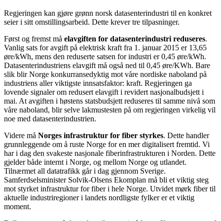
Regjeringen kan gjøre grønn norsk datasenterindustri til en konkret
seier i sitt omstillingsarbeid. Dette krever tre tilpasninger.
Først og fremst må
elavgiften for datasenterindustri reduseres
.
Vanlig sats for avgift på elektrisk kraft fra 1. januar 2015 er 13,65
øre/kWh, mens den reduserte satsen for industri er 0,45 øre/kWh.
Datasenterindustriens elavgift må også ned til 0,45 øre/KWh. Bare
slik blir Norge konkurransedyktig mot våre nordiske naboland på
industriens aller viktigste innsatsfaktor: kraft. Regjeringen ga
lovende signaler om redusert elavgift i revidert nasjonalbudsjett i
mai. At avgiften i høstens statsbudsjett reduseres til samme nivå som
våre naboland, blir selve lakmustesten på om regjeringen virkelig vil
noe med datasenterindustrien.
Videre må
Norges infrastruktur for fiber styrkes
. Dette handler
grunnleggende om å ruste Norge for en mer digitalisert fremtid. Vi
har i dag den svakeste nasjonale fiberinfrastrukturen i Norden. Dette
gjelder både internt i Norge, og mellom Norge og utlandet.
Tilnærmet all datatrafikk går i dag gjennom Sverige.
Samferdselsminister Solvik-Olsens Ekomplan må bli et viktig steg
mot styrket infrastruktur for fiber i hele Norge. Utvidet mørk fiber til
aktuelle industriregioner i landets nordligste fylker er et viktig
moment.