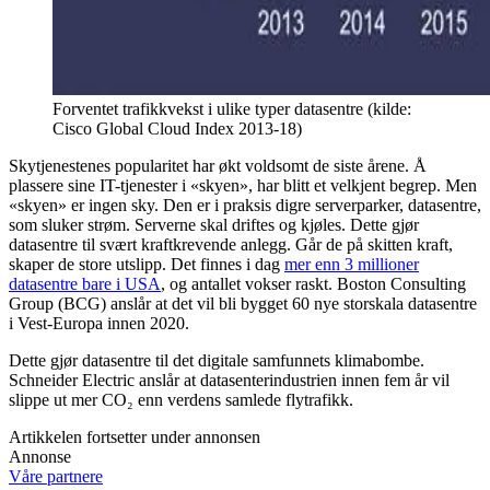
Forventet trafikkvekst i ulike typer datasentre (kilde:
Cisco Global Cloud Index 2013-18)
Skytjenestenes popularitet har økt voldsomt de siste årene. Å
plassere sine IT-tjenester i «skyen», har blitt et velkjent begrep. Men
«skyen» er ingen sky. Den er i praksis digre serverparker, datasentre,
som sluker strøm. Serverne skal driftes og kjøles. Dette gjør
datasentre til svært kraftkrevende anlegg. Går de på skitten kraft,
skaper de store utslipp. Det finnes i dag
mer enn 3 millioner
datasentre bare i USA
, og antallet vokser raskt. Boston Consulting
Group (BCG) anslår at det vil bli bygget 60 nye storskala datasentre
i Vest-Europa innen 2020.
Dette gjør datasentre til det digitale samfunnets klimabombe.
Schneider Electric anslår at datasenterindustrien innen fem år vil
slippe ut mer CO₂ enn verdens samlede flytrafikk.
Artikkelen fortsetter under annonsen
Annonse
Våre partnere