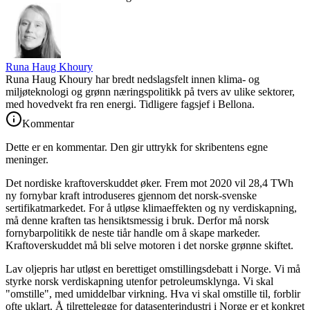
Runa Haug Khoury
Runa Haug Khoury har bredt nedslagsfelt innen klima- og
miljøteknologi og grønn næringspolitikk på tvers av ulike sektorer,
med hovedvekt fra ren energi. Tidligere fagsjef i Bellona.
Kommentar
Dette er en kommentar. Den gir uttrykk for skribentens egne
meninger.
Det nordiske kraftoverskuddet øker. Frem mot 2020 vil 28,4 TWh
ny fornybar kraft introduseres gjennom det norsk-svenske
sertifikatmarkedet. For å utløse klimaeffekten og ny verdiskapning,
må denne kraften tas hensiktsmessig i bruk. Derfor må norsk
fornybarpolitikk de neste tiår handle om å skape markeder.
Kraftoverskuddet må bli selve motoren i det norske grønne skiftet.
Lav oljepris har utløst en berettiget omstillingsdebatt i Norge. Vi må
styrke norsk verdiskapning utenfor petroleumsklynga. Vi skal
"omstille", med umiddelbar virkning. Hva vi skal omstille til, forblir
ofte uklart. Å tilrettelegge for datasenterindustri i Norge er et konkret