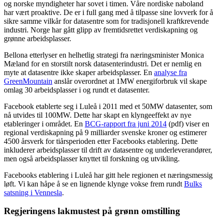
og norske myndigheter har sovet i timen. Våre nordiske naboland
har vært proaktive. De er i full gang med å tilpasse sine lovverk for å
sikre samme vilkår for datasentre som for tradisjonell kraftkrevende
industri. Norge har gått glipp av fremtidsrettet verdiskapning og
grønne arbeidsplasser.
Bellona etterlyser en helhetlig strategi fra næringsminister Monica
Mæland for en storstilt norsk datasenterindustri. Det er nemlig en
myte at datasentre ikke skaper arbeidsplasser. En
analyse fra
GreenMountain
anslår overordnet at 1MW energiforbruk vil skape
omlag 30 arbeidsplasser i og rundt et datasenter.
Facebook etablerte seg i Luleå i 2011 med et 50MW datasenter, som
nå utvides til 100MW. Dette har skapt en klyngeeffekt av nye
etableringer i området. En
BCG-rapport fra juni 2014
(pdf) viser en
regional verdiskapning på 9 milliarder svenske kroner og estimerer
4500 årsverk for tiårsperioden etter Facebooks etablering. Dette
inkluderer arbeidsplasser til drift av datasentre og underleverandører,
men også arbeidsplasser knyttet til forskning og utvikling.
Facebooks etablering i Luleå har gitt hele regionen et næringsmessig
løft. Vi kan håpe å se en lignende klynge vokse frem rundt
Bulks
satsning i Vennesla
.
Regjeringens lakmustest på grønn omstilling