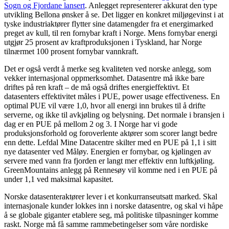
Sogn og Fjordane lansert
. Anlegget representerer akkurat den type
utvikling Bellona ønsker å se. Det ligger en konkret miljøgevinst i at
tyske industriaktører flytter sine datamengder fra et energimarked
preget av kull, til ren fornybar kraft i Norge. Mens fornybar energi
utgjør 25 prosent av kraftproduksjonen i Tyskland, har Norge
tilnærmet 100 prosent fornybar vannkraft.
Det er også verdt å merke seg kvaliteten ved norske anlegg, som
vekker internasjonal oppmerksomhet. Datasentre må ikke bare
driftes på ren kraft – de må også driftes energieffektivt. Et
datasenters effektivitet måles i PUE, power usage effectiveness. En
optimal PUE vil være 1,0, hvor all energi inn brukes til å drifte
serverne, og ikke til avkjøling og belysning. Det normale i bransjen i
dag er en PUE på mellom 2 og 3. I Norge har vi gode
produksjonsforhold og foroverlente aktører som scorer langt bedre
enn dette. Lefdal Mine Datacentre skilter med en PUE på 1,1 i sitt
nye datasenter ved Måløy. Energien er fornybar, og kjølingen av
servere med vann fra fjorden er langt mer effektiv enn luftkjøling.
GreenMountains anlegg på Rennesøy vil komme ned i en PUE på
under 1,1 ved maksimal kapasitet.
Norske datasenteraktører lever i et konkurranseutsatt marked. Skal
internasjonale kunder lokkes inn i norske datasentre, og skal vi håpe
å se globale giganter etablere seg, må politiske tilpasninger komme
raskt. Norge må få samme rammebetingelser som våre nordiske