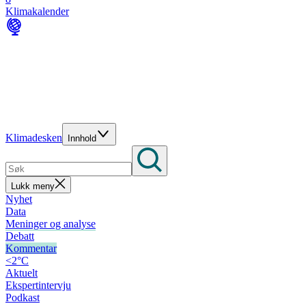
Klimakalender
Klimadesken
Innhold
Lukk meny
Nyhet
Data
Meninger og analyse
Debatt
Kommentar
<2°C
Aktuelt
Ekspertintervju
Podkast