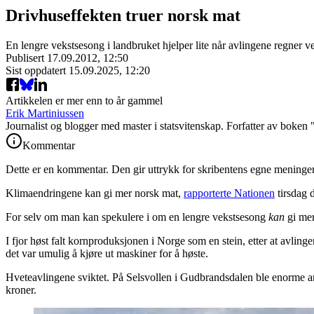
Drivhuseffekten truer norsk mat
En lengre vekstsesong i landbruket hjelper lite når avlingene regner v
Publisert
17.09.2012, 12:50
Sist oppdatert
15.09.2025, 12:20
Artikkelen er mer enn to år gammel
Erik Martiniussen
Journalist og blogger med master i statsvitenskap. Forfatter av boken
Kommentar
Dette er en kommentar. Den gir uttrykk for skribentens egne meninger
Klimaendringene kan gi mer norsk mat,
rapporterte Nationen
tirsdag d
For selv om man kan spekulere i om en lengre vekstsesong
kan
gi mer
I fjor høst falt kornproduksjonen i Norge som en stein, etter at avli
det var umulig å kjøre ut maskiner for å høste.
Hveteavlingene sviktet. På Selsvollen i Gudbrandsdalen ble enorme ar
kroner.