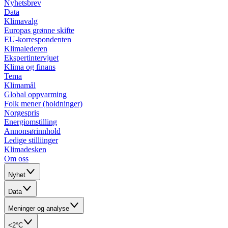
Nyhetsbrev
Data
Klimavalg
Europas grønne skifte
EU-korrespondenten
Klimalederen
Ekspertintervjuet
Klima og finans
Tema
Klimamål
Global oppvarming
Folk mener (holdninger)
Norgespris
Energiomstilling
Annonsørinnhold
Ledige stilliinger
Klimadesken
Om oss
Nyhet
Data
Meninger og analyse
<2°C