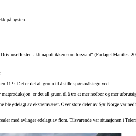
ekk på høsten.
 "Drivhuseffekten - klimapolitikken som forsvant" (Forlaget Manifest 20
.
en 11.9. Det er det all grunn til å stille spørsmålstegn ved.
 matproduksjon, er det all grunn til å tro at mer nedbør og mer uforutsi
ngene ble ødelagt av ekstremværet. Over store deler av Sør-Norge var ne
ealer med avlinger ødelagt av flom. Tilsvarende var situasjonen i Tele