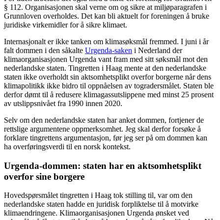
§ 112. Organisasjonen skal verne om og sikre at miljøparagrafen i
Grunnloven overholdes. Det kan bli aktuelt for foreningen å bruke
juridiske virkemidler for å sikre klimaet.
Internasjonalt er ikke tanken om klimasøksmål fremmed. I juni i år
falt dommen i den såkalte
Urgenda-saken
i Nederland der
klimaorganisasjonen Urgenda vant fram med sitt søksmål mot den
nederlandske staten. Tingretten i Haag mente at den nederlandske
staten ikke overholdt sin aktsomhetsplikt overfor borgerne når dens
klimapolitikk ikke bidro til oppnåelsen av togradersmålet. Staten ble
derfor dømt til å redusere klimagassutslippene med minst 25 prosent
av utslippsnivået fra 1990 innen 2020.
Selv om den nederlandske staten har anket dommen, fortjener de
rettslige argumentene oppmerksomhet. Jeg skal derfor forsøke å
forklare tingrettens argumentasjon, før jeg ser på om dommen kan
ha overføringsverdi til en norsk kontekst.
Urgenda-dommen: staten har en aktsomhetsplikt
overfor sine borgere
Hovedspørsmålet tingretten i Haag tok stilling til, var om den
nederlandske staten hadde en juridisk forpliktelse til å motvirke
klimaendringene. Klimaorganisasjonen Urgenda ønsket ved