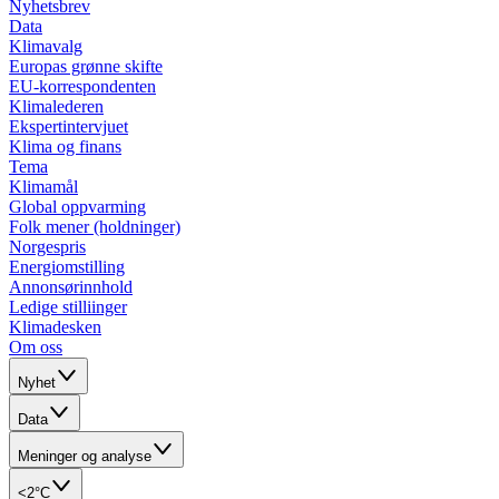
Nyhetsbrev
Data
Klimavalg
Europas grønne skifte
EU-korrespondenten
Klimalederen
Ekspertintervjuet
Klima og finans
Tema
Klimamål
Global oppvarming
Folk mener (holdninger)
Norgespris
Energiomstilling
Annonsørinnhold
Ledige stilliinger
Klimadesken
Om oss
Nyhet
Data
Meninger og analyse
<2°C