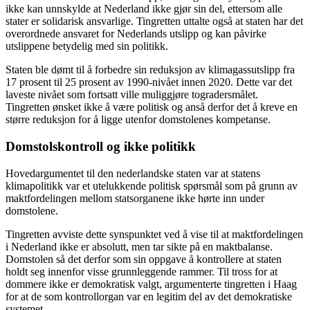
ikke kan unnskylde at Nederland ikke gjør sin del, ettersom alle
stater er solidarisk ansvarlige. Tingretten uttalte også at staten har det
overordnede ansvaret for Nederlands utslipp og kan påvirke
utslippene betydelig med sin politikk.
Staten ble dømt til å forbedre sin reduksjon av klimagassutslipp fra
17 prosent til 25 prosent av 1990-nivået innen 2020. Dette var det
laveste nivået som fortsatt ville muliggjøre togradersmålet.
Tingretten ønsket ikke å være politisk og anså derfor det å kreve en
større reduksjon for å ligge utenfor domstolenes kompetanse.
Domstolskontroll og ikke politikk
Hovedargumentet til den nederlandske staten var at statens
klimapolitikk var et utelukkende politisk spørsmål som på grunn av
maktfordelingen mellom statsorganene ikke hørte inn under
domstolene.
Tingretten avviste dette synspunktet ved å vise til at maktfordelingen
i Nederland ikke er absolutt, men tar sikte på en maktbalanse.
Domstolen så det derfor som sin oppgave å kontrollere at staten
holdt seg innenfor visse grunnleggende rammer. Til tross for at
dommere ikke er demokratisk valgt, argumenterte tingretten i Haag
for at de som kontrollorgan var en legitim del av det demokratiske
systemet.