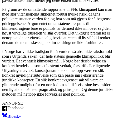
påvise uaktsomhet, mener jeg dette enkelt kan tilbakevises.
På grunn av de omfattende rapportene til FNs klimapanel kan man
med stor vitenskapelig sikkerhet forutsi hvilke risiki dagens
politikere utsetter verden for, og hva som må gjøres for å begrense
ødeleggelsene. Argumentet om at statenes respons til
klimaendringene bare er politisk tar dermed ikke inn over seg den
høyst virkelige trusselen vi står overfor. Det viktigste premisset er
nettopp at det er vitenskapelig bevist at retten til liv vil bli krenket
dersom de menneskeskapte klimaendringene ikke forhindres.
I Norge har vi ikke tradisjon for å vurdere så abstrakte saksforhold
som i Urgenda-saken, der hele statens generelle klimapolitikk blir
vurdert. Et eventuelt klimasøksmål i Norge bør derfor velge en
konkret hendelse – som et bestemt vedtak, forskrift eller lignende.
Utlysningen av 23. konsesjonsrunde kan nettopp være en slik
konkret myndighetsutøvelse som kan passe inn i eksisterende
juridiske konsepter. En slik konkret avgrenset sak vil være en
glimrende mulighet for en norsk domstol til å vise sine beste sider –
nemlig at den både er pragmatisk og prinsipiell. Og denne juridiske
metoden må nettopp ikke forveksles med politikk.
ANNONSE
Facebook
Bluesky