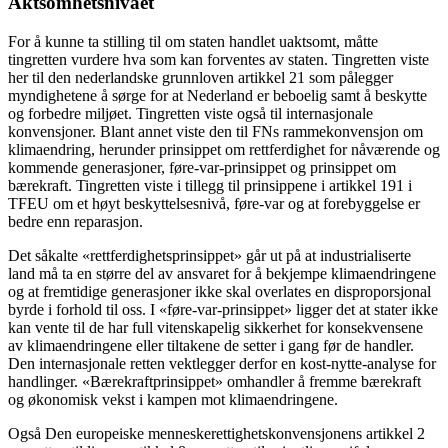
Aktsomhetsnivået
For å kunne ta stilling til om staten handlet uaktsomt, måtte
tingretten vurdere hva som kan forventes av staten. Tingretten viste
her til den nederlandske grunnloven artikkel 21 som pålegger
myndighetene å sørge for at Nederland er beboelig samt å beskytte
og forbedre miljøet. Tingretten viste også til internasjonale
konvensjoner. Blant annet viste den til FNs rammekonvensjon om
klimaendring, herunder prinsippet om rettferdighet for nåværende og
kommende generasjoner, føre-var-prinsippet og prinsippet om
bærekraft. Tingretten viste i tillegg til prinsippene i artikkel 191 i
TFEU om et høyt beskyttelsesnivå, føre-var og at forebyggelse er
bedre enn reparasjon.
Det såkalte «rettferdighetsprinsippet» går ut på at industrialiserte
land må ta en større del av ansvaret for å bekjempe klimaendringene
og at fremtidige generasjoner ikke skal overlates en disproporsjonal
byrde i forhold til oss. I «føre-var-prinsippet» ligger det at stater ikke
kan vente til de har full vitenskapelig sikkerhet for konsekvensene
av klimaendringene eller tiltakene de setter i gang før de handler.
Den internasjonale retten vektlegger derfor en kost-nytte-analyse for
handlinger. «Bærekraftprinsippet» omhandler å fremme bærekraft
og økonomisk vekst i kampen mot klimaendringene.
Også Den europeiske menneskerettighetskonvensjonens artikkel 2