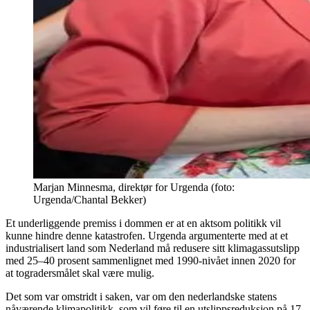
Marjan Minnesma, direktør for Urgenda (foto:
Urgenda/Chantal Bekker)
Et underliggende premiss i dommen er at en aktsom politikk vil
kunne hindre denne katastrofen. Urgenda argumenterte med at et
industrialisert land som Nederland må redusere sitt klimagassutslipp
med 25–40 prosent sammenlignet med 1990-nivået innen 2020 for
at togradersmålet skal være mulig.
Det som var omstridt i saken, var om den nederlandske statens
nåværende klimapolitikk, som vil føre til en utslippsreduksjon på 17