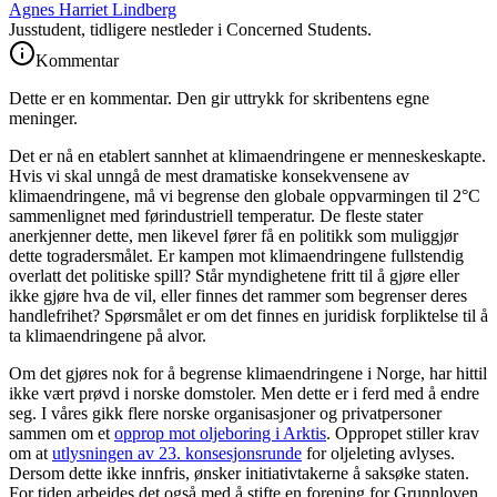
Agnes Harriet Lindberg
Jusstudent, tidligere nestleder i Concerned Students.
Kommentar
Dette er en kommentar. Den gir uttrykk for skribentens egne
meninger.
Det er nå en etablert sannhet at klimaendringene er menneskeskapte.
Hvis vi skal unngå de mest dramatiske konsekvensene av
klimaendringene, må vi begrense den globale oppvarmingen til 2°C
sammenlignet med førindustriell temperatur. De fleste stater
anerkjenner dette, men likevel fører få en politikk som muliggjør
dette togradersmålet. Er kampen mot klimaendringene fullstendig
overlatt det politiske spill? Står myndighetene fritt til å gjøre eller
ikke gjøre hva de vil, eller finnes det rammer som begrenser deres
handlefrihet? Spørsmålet er om det finnes en juridisk forpliktelse til å
ta klimaendringene på alvor.
Om det gjøres nok for å begrense klimaendringene i Norge, har hittil
ikke vært prøvd i norske domstoler. Men dette er i ferd med å endre
seg. I våres gikk flere norske organisasjoner og privatpersoner
sammen om et
opprop mot oljeboring i Arktis
. Oppropet stiller krav
om at
utlysningen av 23. konsesjonsrunde
for oljeleting avlyses.
Dersom dette ikke innfris, ønsker initiativtakerne å saksøke staten.
For tiden arbeides det også med å stifte en forening for Grunnloven