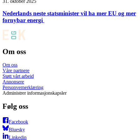
31. oktober 2025
Nederlands neste statsminister vil ha mer EU og mer
fornybar energi
Om oss
Om oss
Våre partnere
Støtt vårt arbeid
Annonsere
Personvernerklæring
Administrer informasjonskapsler
Følg oss
Facebook
Bluesky
Linkedin