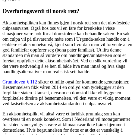
Overføringsverdi til norsk rett?
Aktsomhetsplikten kan finnes igjen i norsk rett som det ulovfestede
culpaansvaret. Også hos oss vil en fare for krenkelse i visse
situasjoner være nok for at domstolene kan behandle saken. En sak
om culpa vil på tilsvarende måte som i Urgenda-saken handle om å
etablere et aktsomhetsnivå, kjent som hvordan man vil forvente at en
god familiefar oppfører seg (bona pater familias). Ut ifra denne
standarden må man så vurdere om handlingen/unnlatelsen som er
foretatt oppfyller dette aktsomhetsnivået. Ved en slik vurdering vil
det være nødvendig å se hen til både hva man innså og hva slags
handlingsalternativer man realistisk sett hadde.
Grunnloven § 112
sikrer et miljø også for kommende generasjoner.
Bestemmelsen fikk våren 2014 en ordlyd som tydeliggjør at den
forplikter staten. Uansett, dersom en domstol ikke vil bygge en
forpliktelse direkte på bestemmelsen, vil den være et viktig moment
ved fastsettelsen av aktsomhetsstandarden i culpaansvaret.
En aktsomhetsplikt vil altså være et juridisk grunnlag som kan
overføres til en norsk kontekst. Som i Nederland vil motargumentet
fra staten sannsynligvis være at klimaansvar ikke hører hjemme i
domstolene. Hvis begrunnelsen for dette er at det er vanskelig å