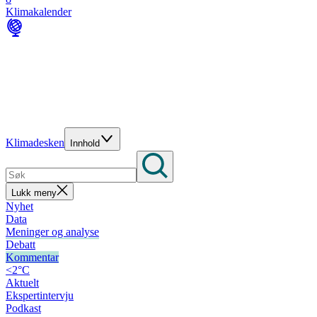
Klimakalender
Klimadesken
Innhold
Lukk meny
Nyhet
Data
Meninger og analyse
Debatt
Kommentar
<2°C
Aktuelt
Ekspertintervju
Podkast