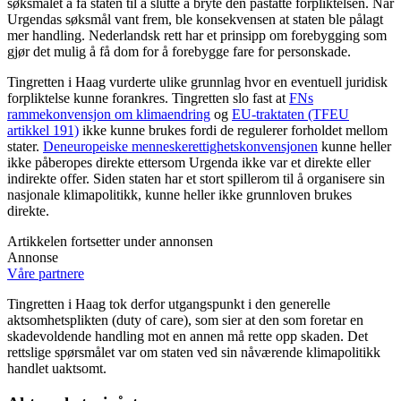
søksmålet å få staten til å slutte å bryte den påståtte forpliktelsen. Når
Urgendas søksmål vant frem, ble konsekvensen at staten ble pålagt
mer handling. Nederlandsk rett har et prinsipp om forebygging som
gjør det mulig å få dom for å forebygge fare for personskade.
Tingretten i Haag vurderte ulike grunnlag hvor en eventuell juridisk
forpliktelse kunne forankres. Tingretten slo fast at
FNs
rammekonvensjon om klimaendring
og
EU-traktaten (TFEU
artikkel 191)
ikke kunne brukes fordi de regulerer forholdet mellom
stater.
Den
europeiske menneskerettighetskonvensjonen
kunne heller
ikke påberopes direkte ettersom Urgenda ikke var et direkte eller
indirekte offer. Siden staten har et stort spillerom til å organisere sin
nasjonale klimapolitikk, kunne heller ikke grunnloven brukes
direkte.
Artikkelen fortsetter under annonsen
Annonse
Våre partnere
Tingretten i Haag tok derfor utgangspunkt i den generelle
aktsomhetsplikten (duty of care), som sier at den som foretar en
skadevoldende handling mot en annen må rette opp skaden. Det
rettslige spørsmålet var om staten ved sin nåværende klimapolitikk
handlet uaktsomt.