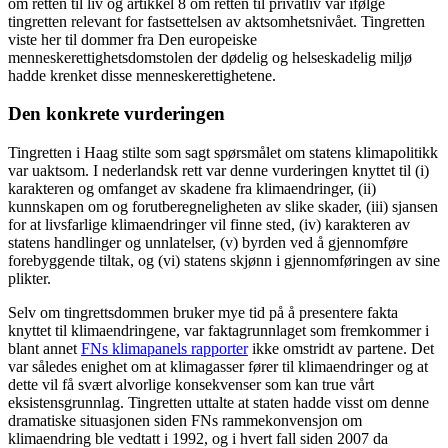
om retten til liv og artikkel 8 om retten til privatliv var ifølge
tingretten relevant for fastsettelsen av aktsomhetsnivået. Tingretten
viste her til dommer fra Den europeiske
menneskerettighetsdomstolen der dødelig og helseskadelig miljø
hadde krenket disse menneskerettighetene.
Den konkrete vurderingen
Tingretten i Haag stilte som sagt spørsmålet om statens klimapolitikk
var uaktsom. I nederlandsk rett var denne vurderingen knyttet til (i)
karakteren og omfanget av skadene fra klimaendringer, (ii)
kunnskapen om og forutberegneligheten av slike skader, (iii) sjansen
for at livsfarlige klimaendringer vil finne sted, (iv) karakteren av
statens handlinger og unnlatelser, (v) byrden ved å gjennomføre
forebyggende tiltak, og (vi) statens skjønn i gjennomføringen av sine
plikter.
Selv om tingrettsdommen bruker mye tid på å presentere fakta
knyttet til klimaendringene, var faktagrunnlaget som fremkommer i
blant annet
FNs klimapanels rapporter
ikke omstridt av partene. Det
var således enighet om at klimagasser fører til klimaendringer og at
dette vil få svært alvorlige konsekvenser som kan true vårt
eksistensgrunnlag. Tingretten uttalte at staten hadde visst om denne
dramatiske situasjonen siden FNs rammekonvensjon om
klimaendring ble vedtatt i 1992, og i hvert fall siden 2007 da