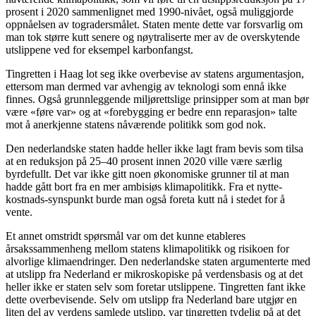
prosent i 2020 sammenlignet med 1990-nivået, også muliggjorde
oppnåelsen av togradersmålet. Staten mente dette var forsvarlig om
man tok større kutt senere og nøytraliserte mer av de overskytende
utslippene ved for eksempel karbonfangst.
Tingretten i Haag lot seg ikke overbevise av statens argumentasjon,
ettersom man dermed var avhengig av teknologi som ennå ikke
finnes. Også grunnleggende miljørettslige prinsipper som at man bør
være «føre var» og at «forebygging er bedre enn reparasjon» talte
mot å anerkjenne statens nåværende politikk som god nok.
Den nederlandske staten hadde heller ikke lagt fram bevis som tilsa
at en reduksjon på 25–40 prosent innen 2020 ville være særlig
byrdefullt. Det var ikke gitt noen økonomiske grunner til at man
hadde gått bort fra en mer ambisiøs klimapolitikk. Fra et nytte-
kostnads-synspunkt burde man også foreta kutt nå i stedet for å
vente.
Et annet omstridt spørsmål var om det kunne etableres
årsakssammenheng mellom statens klimapolitikk og risikoen for
alvorlige klimaendringer. Den nederlandske staten argumenterte med
at utslipp fra Nederland er mikroskopiske på verdensbasis og at det
heller ikke er staten selv som foretar utslippene. Tingretten fant ikke
dette overbevisende. Selv om utslipp fra Nederland bare utgjør en
liten del av verdens samlede utslipp, var tingretten tydelig på at det