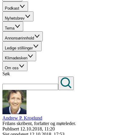
Podkast
Nyhetsbrev
Tema
Annonsørinnhold
Ledige stilliinger
Klimadesken
Om oss
Søk
Andrew P. Kroglund
Frilans skribent, forfatter og møteleder.
Publisert
12.10.2018, 11:20
Sist oppdatert
12.10.2018, 17:53