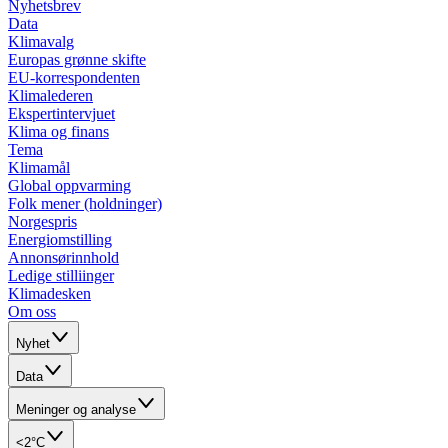
Nyhetsbrev
Data
Klimavalg
Europas grønne skifte
EU-korrespondenten
Klimalederen
Ekspertintervjuet
Klima og finans
Tema
Klimamål
Global oppvarming
Folk mener (holdninger)
Norgespris
Energiomstilling
Annonsørinnhold
Ledige stilliinger
Klimadesken
Om oss
Nyhet
Data
Meninger og analyse
<2°C