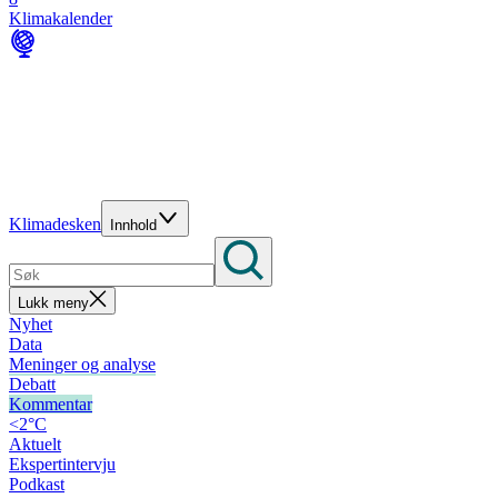
Klimakalender
Klimadesken
Innhold
Lukk meny
Nyhet
Data
Meninger og analyse
Debatt
Kommentar
<2°C
Aktuelt
Ekspertintervju
Podkast