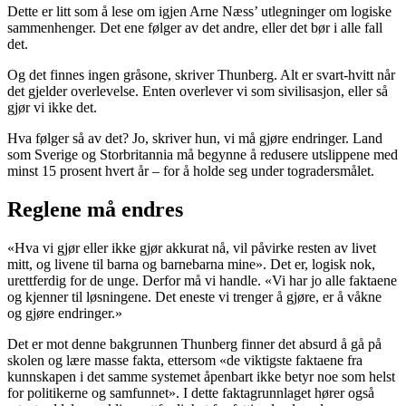
Dette er litt som å lese om igjen Arne Næss’ utlegninger om logiske
sammenhenger. Det ene følger av det andre, eller det bør i alle fall
det.
Og det finnes ingen gråsone, skriver Thunberg. Alt er svart-hvitt når
det gjelder overlevelse. Enten overlever vi som sivilisasjon, eller så
gjør vi ikke det.
Hva følger så av det? Jo, skriver hun, vi må gjøre endringer. Land
som Sverige og Storbritannia må begynne å redusere utslippene med
minst 15 prosent hvert år – for å holde seg under togradersmålet.
Reglene må endres
«Hva vi gjør eller ikke gjør akkurat nå, vil påvirke resten av livet
mitt, og livene til barna og barnebarna mine». Det er, logisk nok,
urettferdig for de unge. Derfor må vi handle. «Vi har jo alle faktaene
og kjenner til løsningene. Det eneste vi trenger å gjøre, er å våkne
og gjøre endringer.»
Det er mot denne bakgrunnen Thunberg finner det absurd å gå på
skolen og lære masse fakta, ettersom «de viktigste faktaene fra
kunnskapen i det samme systemet åpenbart ikke betyr noe som helst
for politikerne og samfunnet». I dette faktagrunnlaget hører også