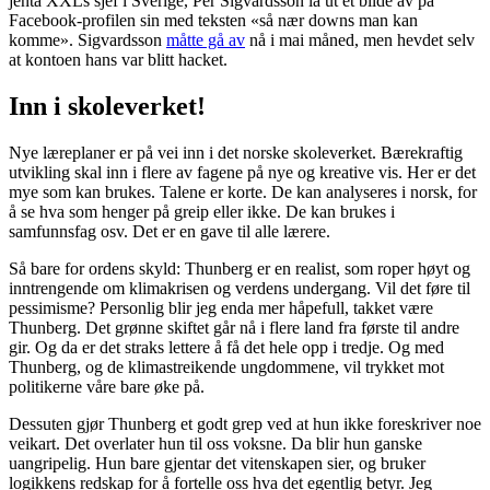
jenta XXLs sjef i Sverige, Per Sigvardsson la ut et bilde av på
Facebook-profilen sin med teksten «så nær downs man kan
komme». Sigvardsson
måtte gå av
nå i mai måned, men hevdet selv
at kontoen hans var blitt hacket.
Inn i skoleverket!
Nye læreplaner er på vei inn i det norske skoleverket. Bærekraftig
utvikling skal inn i flere av fagene på nye og kreative vis. Her er det
mye som kan brukes. Talene er korte. De kan analyseres i norsk, for
å se hva som henger på greip eller ikke. De kan brukes i
samfunnsfag osv. Det er en gave til alle lærere.
Så bare for ordens skyld: Thunberg er en realist, som roper høyt og
inntrengende om klimakrisen og verdens undergang. Vil det føre til
pessimisme? Personlig blir jeg enda mer håpefull, takket være
Thunberg. Det grønne skiftet går nå i flere land fra første til andre
gir. Og da er det straks lettere å få det hele opp i tredje. Og med
Thunberg, og de klimastreikende ungdommene, vil trykket mot
politikerne våre bare øke på.
Dessuten gjør Thunberg et godt grep ved at hun ikke foreskriver noe
veikart. Det overlater hun til oss voksne. Da blir hun ganske
uangripelig. Hun bare gjentar det vitenskapen sier, og bruker
logikkens redskap for å fortelle oss hva det egentlig betyr. Jeg