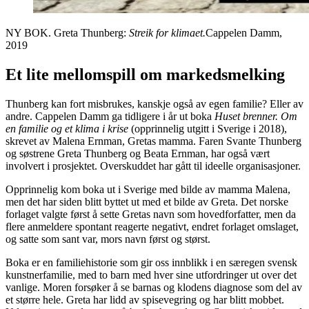
NY BOK. Greta Thunberg:
Streik for klimaet.
Cappelen Damm,
2019
Et lite mellomspill om markedsmelking
Thunberg kan fort misbrukes, kanskje også av egen familie? Eller av
andre. Cappelen Damm ga tidligere i år ut boka
Huset brenner. Om
en familie og et klima i krise
(opprinnelig utgitt i Sverige i 2018),
skrevet av Malena Ernman, Gretas mamma. Faren Svante Thunberg
og søstrene Greta Thunberg og Beata Ernman, har også vært
involvert i prosjektet. Overskuddet har gått til ideelle organisasjoner.
Opprinnelig kom boka ut i Sverige med bilde av mamma Malena,
men det har siden blitt byttet ut med et bilde av Greta. Det norske
forlaget valgte først å sette Gretas navn som hovedforfatter, men da
flere anmeldere spontant reagerte negativt, endret forlaget omslaget,
og satte som sant var, mors navn først og størst.
Boka er en familiehistorie som gir oss innblikk i en særegen svensk
kunstnerfamilie, med to barn med hver sine utfordringer ut over det
vanlige. Moren forsøker å se barnas og klodens diagnose som del av
et større hele. Greta har lidd av spisevegring og har blitt mobbet.