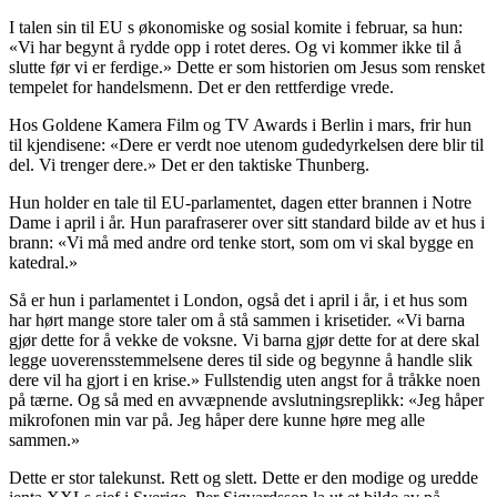
I talen sin til EU s økonomiske og sosial komite i februar, sa hun:
«Vi har begynt å rydde opp i rotet deres. Og vi kommer ikke til å
slutte før vi er ferdige.» Dette er som historien om Jesus som rensket
tempelet for handelsmenn. Det er den rettferdige vrede.
Hos Goldene Kamera Film og TV Awards i Berlin i mars, frir hun
til kjendisene: «Dere er verdt noe utenom gudedyrkelsen dere blir til
del. Vi trenger dere.» Det er den taktiske Thunberg.
Hun holder en tale til EU-parlamentet, dagen etter brannen i Notre
Dame i april i år. Hun parafraserer over sitt standard bilde av et hus i
brann: «Vi må med andre ord tenke stort, som om vi skal bygge en
katedral.»
Så er hun i parlamentet i London, også det i april i år, i et hus som
har hørt mange store taler om å stå sammen i krisetider. «Vi barna
gjør dette for å vekke de voksne. Vi barna gjør dette for at dere skal
legge uoverensstemmelsene deres til side og begynne å handle slik
dere vil ha gjort i en krise.» Fullstendig uten angst for å tråkke noen
på tærne. Og så med en avvæpnende avslutningsreplikk: «Jeg håper
mikrofonen min var på. Jeg håper dere kunne høre meg alle
sammen.»
Dette er stor talekunst. Rett og slett. Dette er den modige og uredde