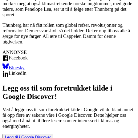
merker meg at også klimastreikende norske ungdommer, med gode
talere, som Penelope Lea, ser ut til å følge etter Thunberg på det
sporet.
Thunberg har nå fått rollen som global refser, revolusjonær og
reformator. Den er svart-hvit så det holder. Det er opp til oss alle å
sørge for nye farger. All ære til Cappelen Damm for denne
utgivelsen.
ANNONSE
Facebook
Bluesky
LinkedIn
Legg oss til som foretrukket kilde i
Google Discover!
Ved å legge oss til som foretrukket kilde i Google vil du blant annet
få opp flere av sakene våre i Google Discover. Dette hjelper oss
også med å nå ut til flere lesere som er interessert i klima- og
energinyheter.
Legg til i Google Discover