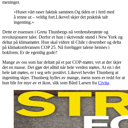
meninger.
«Huset vårt raser faktisk sammen.
Og tiden er i ferd med
å renne ut – veldig fort.
Likevel skjer det praktisk talt
ingenting.»
Dette er essensen i Greta Thunbergs nå verdensberømte og
revolusjonære taler. Derfor er hun i skrivende stund i New York og
deltar på klimamøter. Hun skal videre til Chile i desember og delta
på klimakonferansen COP 25. Nå foreligger talene hennes i
bokform. Er de egentlig gode?
Mange av oss som har deltatt på et par COP-møter, vet at der skjer
det en masse. Det gjør det alltid når hele verden møtes. At en i det
hele tatt møtes, er i seg selv positivt. Likevel hevder Thunberg at
ingenting skjer. Thunberg hylles av mange, mens noen er redd for at
hun blir for mye av et ikon, slik som Bård Larsen fra
Civita
.