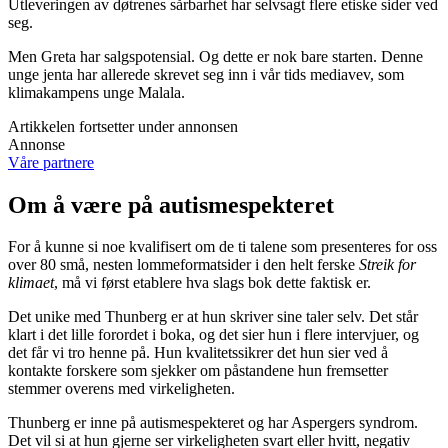
Utleveringen av døtrenes sårbarhet har selvsagt flere etiske sider ved
seg.
Men Greta har salgspotensial. Og dette er nok bare starten. Denne
unge jenta har allerede skrevet seg inn i vår tids mediavev, som
klimakampens unge Malala.
Artikkelen fortsetter under annonsen
Annonse
Våre partnere
Om å være på autismespekteret
For å kunne si noe kvalifisert om de ti talene som presenteres for oss
over 80 små, nesten lommeformatsider i den helt ferske
Streik for
klimaet
, må vi først etablere hva slags bok dette faktisk er.
Det unike med Thunberg er at hun skriver sine taler selv. Det står
klart i det lille forordet i boka, og det sier hun i flere intervjuer, og
det får vi tro henne på. Hun kvalitetssikrer det hun sier ved å
kontakte forskere som sjekker om påstandene hun fremsetter
stemmer overens med virkeligheten.
Thunberg er inne på autismespekteret og har Aspergers syndrom.
Det vil si at hun gjerne ser virkeligheten svart eller hvitt, negativ