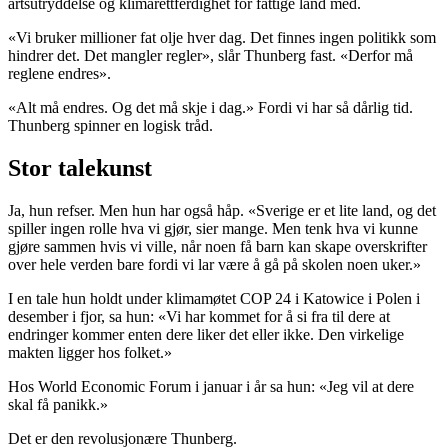
artsutryddelse og klimarettferdighet for fattige land med.
«Vi bruker millioner fat olje hver dag. Det finnes ingen politikk som
hindrer det. Det mangler regler», slår Thunberg fast. «Derfor må
reglene endres».
«Alt må endres. Og det må skje i dag.» Fordi vi har så dårlig tid.
Thunberg spinner en logisk tråd.
Stor talekunst
Ja, hun refser. Men hun har også håp. «Sverige er et lite land, og det
spiller ingen rolle hva vi gjør, sier mange. Men tenk hva vi kunne
gjøre sammen hvis vi ville, når noen få barn kan skape overskrifter
over hele verden bare fordi vi lar være å gå på skolen noen uker.»
I en tale hun holdt under klimamøtet COP 24 i Katowice i Polen i
desember i fjor, sa hun: «Vi har kommet for å si fra til dere at
endringer kommer enten dere liker det eller ikke. Den virkelige
makten ligger hos folket.»
Hos World Economic Forum i januar i år sa hun: «Jeg vil at dere
skal få panikk.»
Det er den revolusjonære Thunberg.