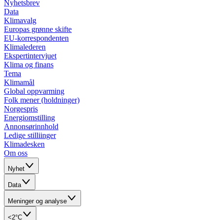
Nyhetsbrev
Data
Klimavalg
Europas grønne skifte
EU-korrespondenten
Klimalederen
Ekspertintervjuet
Klima og finans
Tema
Klimamål
Global oppvarming
Folk mener (holdninger)
Norgespris
Energiomstilling
Annonsørinnhold
Ledige stilliinger
Klimadesken
Om oss
Nyhet
Data
Meninger og analyse
<2°C