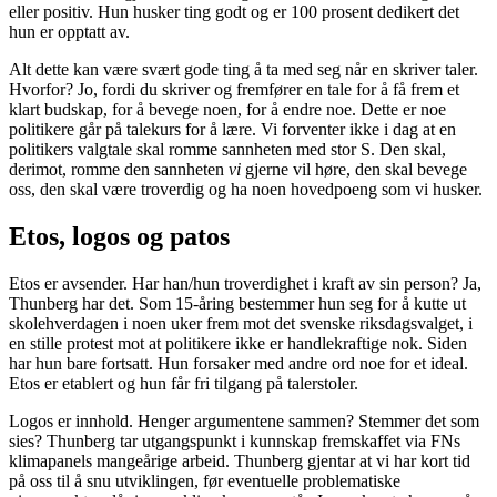
eller positiv. Hun husker ting godt og er 100 prosent dedikert det
hun er opptatt av.
Alt dette kan være svært gode ting å ta med seg når en skriver taler.
Hvorfor? Jo, fordi du skriver og fremfører en tale for å få frem et
klart budskap, for å bevege noen, for å endre noe. Dette er noe
politikere går på talekurs for å lære. Vi forventer ikke i dag at en
politikers valgtale skal romme sannheten med stor S. Den skal,
derimot, romme den sannheten
vi
gjerne vil høre, den skal bevege
oss, den skal være troverdig og ha noen hovedpoeng som vi husker.
Etos, logos og patos
Etos er avsender. Har han/hun troverdighet i kraft av sin person? Ja,
Thunberg har det. Som 15-åring bestemmer hun seg for å kutte ut
skolehverdagen i noen uker frem mot det svenske riksdagsvalget, i
en stille protest mot at politikere ikke er handlekraftige nok. Siden
har hun bare fortsatt. Hun forsaker med andre ord noe for et ideal.
Etos er etablert og hun får fri tilgang på talerstoler.
Logos er innhold. Henger argumentene sammen? Stemmer det som
sies? Thunberg tar utgangspunkt i kunnskap fremskaffet via FNs
klimapanels mangeårige arbeid. Thunberg gjentar at vi har kort tid
på oss til å snu utviklingen, før eventuelle problematiske