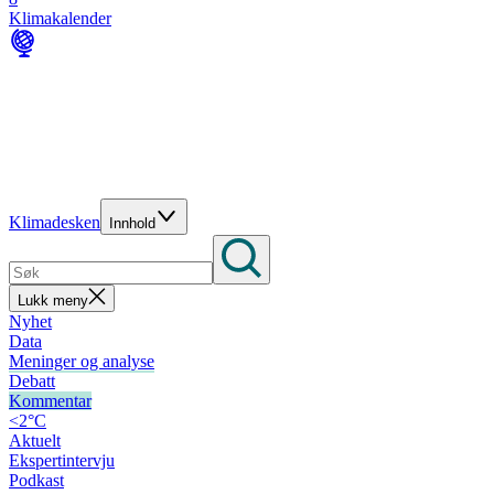
Klimakalender
Klimadesken
Innhold
Lukk meny
Nyhet
Data
Meninger og analyse
Debatt
Kommentar
<2°C
Aktuelt
Ekspertintervju
Podkast