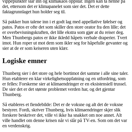
vippepunkter slår inn og klimakaos oppstår. Ingen kan ta henne på
det, ettersom det er klimapanelet som sier det. Det er dette
faktagrunnlaget hun holder seg til.
Så pakker hun talene inn i et godt lag med appellative følelser og
patos. Patos er ofte det som skiller den store orator fra den lille; det
er overbevisningskraften, det lille ekstra som gjør at du reiser deg.
Men Thunbergs patos er ikke ikledd håpets verbale draperier. Tvert
imot. Hun roper ut mot dem som ikler seg for håpefulle gevanter og
sier at de er som keiseren uten klær.
Logiske emner
Thunberg sier i det store og hele bortimot det samme i alle sine taler.
Hun etablerer en klar virkelighetsoppfatning og en utfordring, som
er felles: Forskerne sier at klimaendringer er en eksistensiell trussel.
De sier det er det største problemet verden har, og det gjentar
Thunberg.
Så etableres et fiendebilde: Det er de voksne og alt det de voksne
bestyrer. Fordi, skriver Thunberg, hvis klimaendringer skjer slik
forskere beskriver det, ville vi ikke ha snakket om noe annet. Alt
ville handlet om denne krisen når vi slår på TV-en. Som om det var
en verdenskrig.