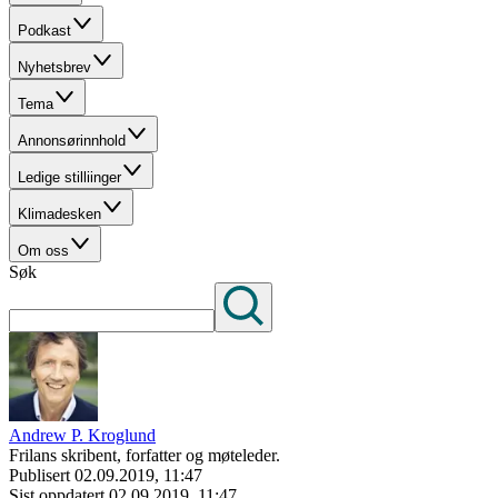
Podkast
Nyhetsbrev
Tema
Annonsørinnhold
Ledige stilliinger
Klimadesken
Om oss
Søk
Andrew P. Kroglund
Frilans skribent, forfatter og møteleder.
Publisert
02.09.2019, 11:47
Sist oppdatert
02.09.2019, 11:47