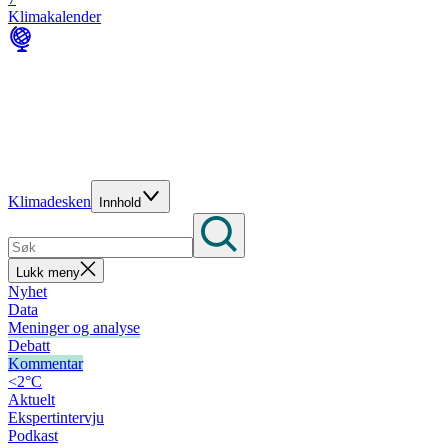
Klimakalender
Klimadesken
Innhold
Lukk meny
Nyhet
Data
Meninger og analyse
Debatt
Kommentar
<2°C
Aktuelt
Ekspertintervju
Podkast