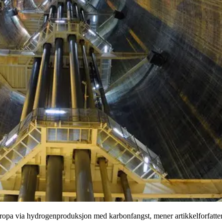
uropa via hydrogenproduksjon med karbonfangst, mener artikkelforfatter