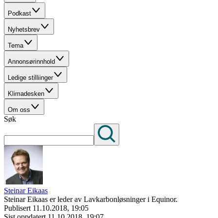
Podkast
Nyhetsbrev
Tema
Annonsørinnhold
Ledige stilliinger
Klimadesken
Om oss
Søk
Steinar Eikaas
Steinar Eikaas er leder av Lavkarbonløsninger i Equinor.
Publisert
11.10.2018, 19:05
Sist oppdatert
11.10.2018, 19:07