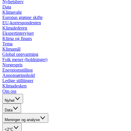
Nyhetsbrev
Data
Klimavalg
Europas grønne skifte
EU-korrespondenten
Klimalederen
Ekspertintervjuet
Klima og finans
Tema
Klimamål
Global oppvarming
Folk mener (holdninger)
Norgespris
Energiomstilling
Annonsørinnhold
Ledige stilliinger
Klimadesken
Om oss
Nyhet
Data
Meninger og analyse
<2°C