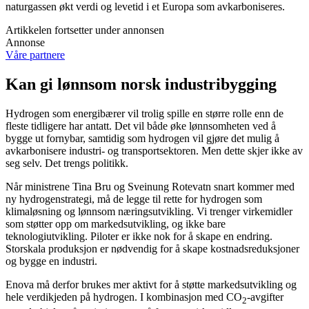
naturgassen økt verdi og levetid i et Europa som avkarboniseres.
Artikkelen fortsetter under annonsen
Annonse
Våre partnere
Kan gi lønnsom norsk industribygging
Hydrogen som energibærer vil trolig spille en større rolle enn de
fleste tidligere har antatt. Det vil både øke lønnsomheten ved å
bygge ut fornybar, samtidig som hydrogen vil gjøre det mulig å
avkarbonisere industri- og transportsektoren. Men dette skjer ikke av
seg selv. Det trengs politikk.
Når ministrene Tina Bru og Sveinung Rotevatn snart kommer med
ny hydrogenstrategi, må de legge til rette for hydrogen som
klimaløsning og lønnsom næringsutvikling. Vi trenger virkemidler
som støtter opp om markedsutvikling, og ikke bare
teknologiutvikling. Piloter er ikke nok for å skape en endring.
Storskala produksjon er nødvendig for å skape kostnadsreduksjoner
og bygge en industri.
Enova må derfor brukes mer aktivt for å støtte markedsutvikling og
hele verdikjeden på hydrogen. I kombinasjon med CO
-avgifter
2