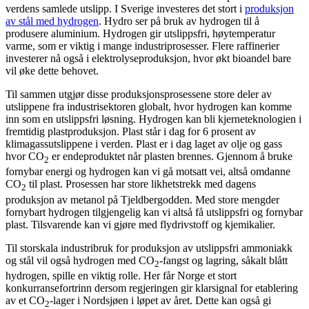
verdens samlede utslipp. I Sverige investeres det stort i
produksjon
av stål med hydrogen
. Hydro ser på bruk av hydrogen til å
produsere aluminium. Hydrogen gir utslippsfri, høytemperatur
varme, som er viktig i mange industriprosesser. Flere raffinerier
investerer nå også i elektrolyseproduksjon, hvor økt bioandel bare
vil øke dette behovet.
Til sammen utgjør disse produksjonsprosessene store deler av
utslippene fra industrisektoren globalt, hvor hydrogen kan komme
inn som en utslippsfri løsning.
Hydrogen kan bli kjerneteknologien i
fremtidig plastproduksjon. Plast står i dag for 6 prosent av
klimagassutslippene i verden. Plast er i dag laget av olje og gass
hvor CO
er endeproduktet når plasten brennes. Gjennom å bruke
2
fornybar energi og hydrogen kan vi gå motsatt vei, altså omdanne
CO
til plast. Prosessen har store likhetstrekk med dagens
2
produksjon av metanol på Tjeldbergodden. Med store mengder
fornybart hydrogen tilgjengelig kan vi altså få utslippsfri og fornybar
plast. Tilsvarende kan vi gjøre med flydrivstoff og kjemikalier.
Til storskala industribruk for produksjon av utslippsfri ammoniakk
og stål vil også hydrogen med CO
-fangst og lagring, såkalt blått
2
hydrogen, spille en viktig rolle. Her får Norge et stort
konkurransefortrinn dersom regjeringen gir klarsignal for etablering
av et CO
-lager i Nordsjøen i løpet av året. Dette kan også gi
2