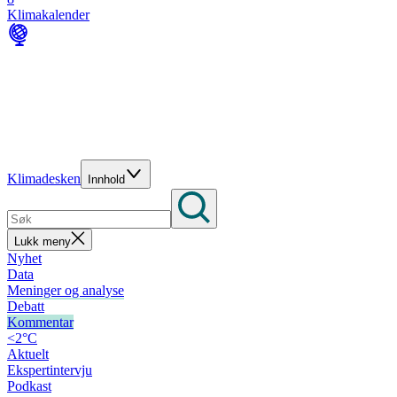
Klimakalender
Klimadesken
Innhold
Lukk meny
Nyhet
Data
Meninger og analyse
Debatt
Kommentar
<2°C
Aktuelt
Ekspertintervju
Podkast