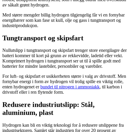
av såkalt grønt hydrogen.
Med større mengder billig hydrogen tilgjengelig får vi en fornybar
energibærer som kan fase ut kull, olje og gass i tungtransport og
industriproduksjon.
Tungtransport og skipsfart
Nullutslipp i tungtransport og skipsfart trenger store energilagre der
batteri kommer til kort på grunn av rekkevidde, ladetid eller vekt.
Komprimert hydrogen i tungtransport ser ut til å spille godt med
batterier for mindre lastebiler, personbiler og varebiler.
For luft- og skipsfart er usikkerheten større i valg av drivstoff. Men
fornybar energi i form av hydrogen vil trolig spille en viktig rolle,
enten hydrogenet er
bundet til nitrogen i ammoniakk
, til karbon i
drivstoff eller i ren flytende form.
Redusere industriutslipp: Stål,
aluminium, plast
Hydrogen kan bli en viktig teknologi for å redusere utslippene fra
industrisektoren. Samlet står industrien for over 20 prosent av