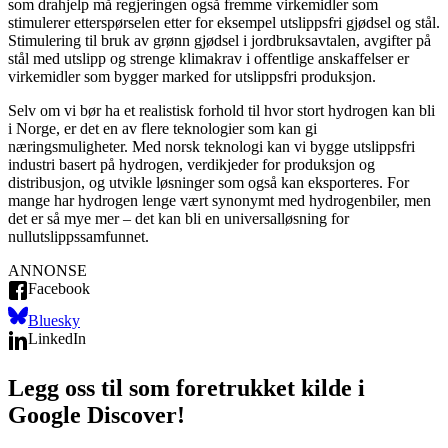
som drahjelp må regjeringen også fremme virkemidler som
stimulerer etterspørselen etter for eksempel utslippsfri gjødsel og stål.
Stimulering til bruk av grønn gjødsel i jordbruksavtalen, avgifter på
stål med utslipp og strenge klimakrav i offentlige anskaffelser er
virkemidler som bygger marked for utslippsfri produksjon.
Selv om vi bør ha et realistisk forhold til hvor stort hydrogen kan bli
i Norge, er det en av flere teknologier som kan gi
næringsmuligheter. Med norsk teknologi kan vi bygge utslippsfri
industri basert på hydrogen, verdikjeder for produksjon og
distribusjon, og utvikle løsninger som også kan eksporteres. For
mange har hydrogen lenge vært synonymt med hydrogenbiler, men
det er så mye mer – det kan bli en universalløsning for
nullutslippssamfunnet.
ANNONSE
Facebook
Bluesky
LinkedIn
Legg oss til som foretrukket kilde i
Google Discover!