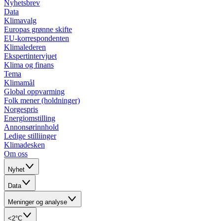
Nyhetsbrev
Data
Klimavalg
Europas grønne skifte
EU-korrespondenten
Klimalederen
Ekspertintervjuet
Klima og finans
Tema
Klimamål
Global oppvarming
Folk mener (holdninger)
Norgespris
Energiomstilling
Annonsørinnhold
Ledige stilliinger
Klimadesken
Om oss
Nyhet
Data
Meninger og analyse
<2°C