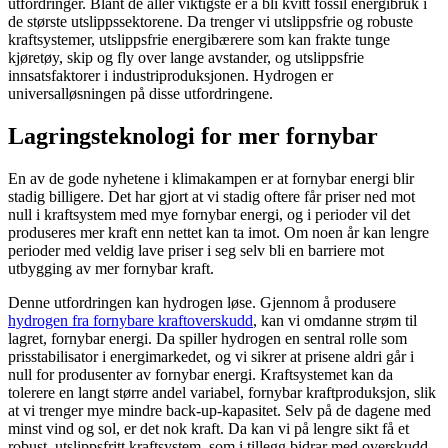
utfordringer. Blant de aller viktigste er å bli kvitt fossil energibruk i
de største utslippssektorene. Da trenger vi utslippsfrie og robuste
kraftsystemer, utslippsfrie energibærere som kan frakte tunge
kjøretøy, skip og fly over lange avstander, og utslippsfrie
innsatsfaktorer i industriproduksjonen. Hydrogen er
universalløsningen på disse utfordringene.
Lagringsteknologi for mer fornybar
En av de gode nyhetene i klimakampen er at fornybar energi blir
stadig billigere. Det har gjort at vi stadig oftere får priser ned mot
null i kraftsystem med mye fornybar energi, og i perioder vil det
produseres mer kraft enn nettet kan ta imot. Om noen år kan lengre
perioder med veldig lave priser i seg selv bli en barriere mot
utbygging av mer fornybar kraft.
Denne utfordringen kan hydrogen løse. Gjennom å produsere
hydrogen fra fornybare kraftoverskudd
, kan vi omdanne strøm til
lagret, fornybar energi. Da spiller hydrogen en sentral rolle som
prisstabilisator i energimarkedet, og vi sikrer at prisene aldri går i
null for produsenter av fornybar energi. Kraftsystemet kan da
tolerere en langt større andel variabel, fornybar kraftproduksjon, slik
at vi trenger mye mindre back-up-kapasitet. Selv på de dagene med
minst vind og sol, er det nok kraft. Da kan vi på lengre sikt få et
robust, utslippsfritt kraftsystem, som i tillegg bidrar med overskudd