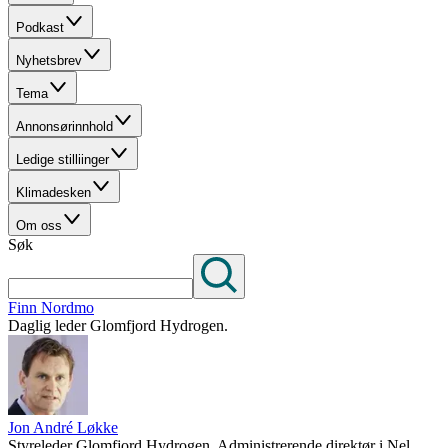
Podkast
Nyhetsbrev
Tema
Annonsørinnhold
Ledige stilliinger
Klimadesken
Om oss
Søk
Finn Nordmo
Daglig leder Glomfjord Hydrogen.
Jon André Løkke
Styreleder Glomfjord Hydrogen. Administrerende direktør i Nel.