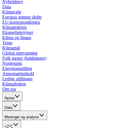
Nyhetsbrev
Data
Klimavalg
Europas grønne skifte
EU-korrespondenten
Klimalederen
Ekspertintervjuet
Klima og finans
Tema
Klimamål
Global oppvarming
Folk mener (holdninger)
Norgespris
Energiomstilling
Annonsørinnhold
Ledige stilliinger
Klimadesken
Om oss
Nyhet
Data
Meninger og analyse
<2°C