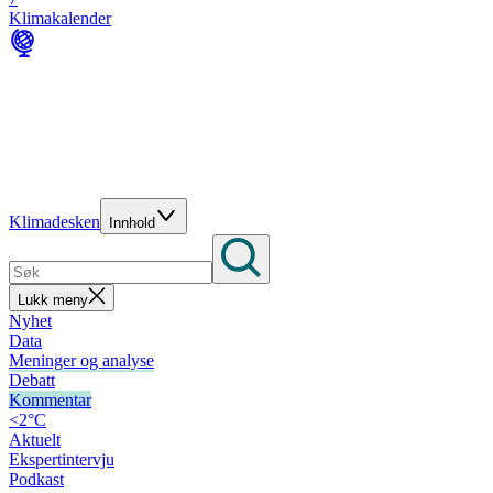
Klimakalender
Klimadesken
Innhold
Lukk meny
Nyhet
Data
Meninger og analyse
Debatt
Kommentar
<2°C
Aktuelt
Ekspertintervju
Podkast