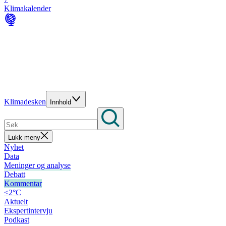
Klimakalender
Klimadesken
Innhold
Lukk meny
Nyhet
Data
Meninger og analyse
Debatt
Kommentar
<2°C
Aktuelt
Ekspertintervju
Podkast