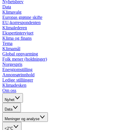
Nyhetsbrev
Data
Klimavalg
Europas grønne skifte
EU-korrespondenten
Klimalederen
Ekspertintervjuet
Klima og finans
Tema
Klimamål
Global oppvarming
Folk mener (holdninger)
Norgespris
Energiomstilling
Annonsørinnhold
Ledige stilliinger
Klimadesken
Om oss
Nyhet
Data
Meninger og analyse
<2°C