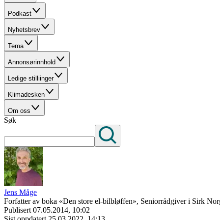
Podkast
Nyhetsbrev
Tema
Annonsørinnhold
Ledige stilliinger
Klimadesken
Om oss
Søk
Jens Måge
Forfatter av boka «Den store el-bilbløffen», Seniorrådgiver i Sirk Nor
Publisert
07.05.2014, 10:02
Sist oppdatert
25.03.2022, 14:13