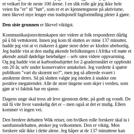
et veikart for de neste 100 årene. I en slik rolle går jeg ikke hele
veien fra "er" til "bør", som er et av kjennetegnene på aktivisme,
men likevel mye lenger enn tradisjonell fagformidling pleier å gjøre.
Den siste grunnen
er likevel viktigst.
Kommunikasjonsvitenskapen sier videre at folk responderer dårlig
på å bli vettskremt. Innen jeg kom til slutten av mine 137 minutter,
hadde jeg vist at vi risikerer å gjøre store deler av kloden ubeboelig.
Jeg hadde vist at den stadig økende befolkningen i Afrika vil møte et
økende antall dødelige hetebølger – selv uten videre oppvarming.
Og jeg hadde vist at karbonbudsjettet for 2-gradersmålet er oppbrukt
om 20 år, selv under konservative antakelser. Jeg vurderte å spørre
publikum "vart du skræmt no?", men jeg så allerede svaret i
ansiktene deres. Så på slutten valgte jeg isteden å snakke om
positive megatrender. Alle de store tingene som skjer i verden, som
gjør at vi faktisk har en sjanse.
Dagens unge skal tross alt leve gjennom dette, på godt og vondt. De
må få vite hvor vanskelig det er – men også at det er mulig. Ellers
kommer vi ingen vei.
Den bredere debatten Wiik reiser, om hvilken rolle forskere skal ta i
samfunnsdebatten, ønsker jeg velkommen. Den er viktig. Men
forskere står ikke i dette alene. Jeg håper at de 137 minuttene kan