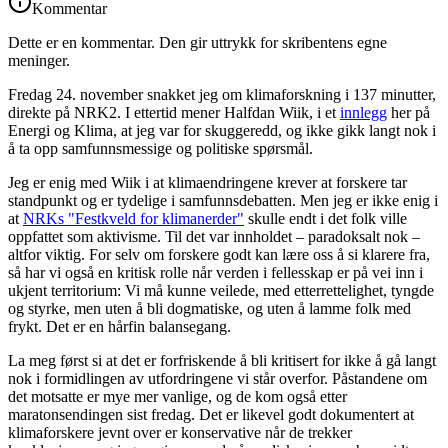
Kommentar
Dette er en kommentar. Den gir uttrykk for skribentens egne
meninger.
Fredag 24. november snakket jeg om klimaforskning i 137 minutter,
direkte på NRK2. I ettertid mener Halfdan Wiik, i et
innlegg
her på
Energi og Klima, at jeg var for skuggeredd, og ikke gikk langt nok i
å ta opp samfunnsmessige og politiske spørsmål.
Jeg er enig med Wiik i at klimaendringene krever at forskere tar
standpunkt og er tydelige i samfunnsdebatten. Men jeg er ikke enig i
at
NRKs "Festkveld for klimanerder"
skulle endt i det folk ville
oppfattet som aktivisme. Til det var innholdet – paradoksalt nok –
altfor viktig. For selv om forskere godt kan lære oss å si klarere fra,
så har vi også en kritisk rolle når verden i fellesskap er på vei inn i
ukjent territorium: Vi må kunne veilede, med etterrettelighet, tyngde
og styrke, men uten å bli dogmatiske, og uten å lamme folk med
frykt. Det er en hårfin balansegang.
La meg først si at det er forfriskende å bli kritisert for ikke å gå langt
nok i formidlingen av utfordringene vi står overfor. Påstandene om
det motsatte er mye mer vanlige, og de kom også etter
maratonsendingen sist fredag. Det er likevel godt dokumentert at
klimaforskere jevnt over er konservative når de trekker