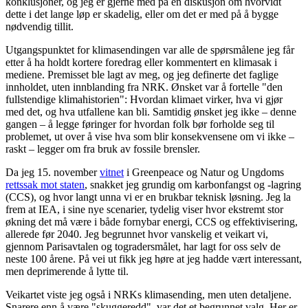
konklusjoner, og jeg er gjerne med på en diskusjon om hvorvidt
dette i det lange løp er skadelig, eller om det er med på å bygge
nødvendig tillit.
Utgangspunktet for klimasendingen var alle de spørsmålene jeg får
etter å ha holdt kortere foredrag eller kommentert en klimasak i
mediene. Premisset ble lagt av meg, og jeg definerte det faglige
innholdet, uten innblanding fra NRK. Ønsket var å fortelle "den
fullstendige klimahistorien": Hvordan klimaet virker, hva vi gjør
med det, og hva utfallene kan bli. Samtidig ønsket jeg ikke – denne
gangen – å legge føringer for hvordan folk bør forholde seg til
problemet, ut over å vise hva som blir konsekvensene om vi ikke –
raskt – legger om fra bruk av fossile brensler.
Da jeg 15. november
vitnet
i Greenpeace og Natur og Ungdoms
rettssak mot staten
, snakket jeg grundig om karbonfangst og -lagring
(CCS), og hvor langt unna vi er en brukbar teknisk løsning. Jeg la
frem at IEA, i sine nye scenarier, tydelig viser hvor ekstremt stor
økning det må være i både fornybar energi, CCS og effektivisering,
allerede før 2040. Jeg begrunnet hvor vanskelig et veikart vi,
gjennom Parisavtalen og togradersmålet, har lagt for oss selv de
neste 100 årene. På vei ut fikk jeg høre at jeg hadde vært interessant,
men deprimerende å lytte til.
Veikartet viste jeg også i NRKs klimasending, men uten detaljene.
Snarere enn å være "skuggeredd", var det et begrunnet valg. Her er