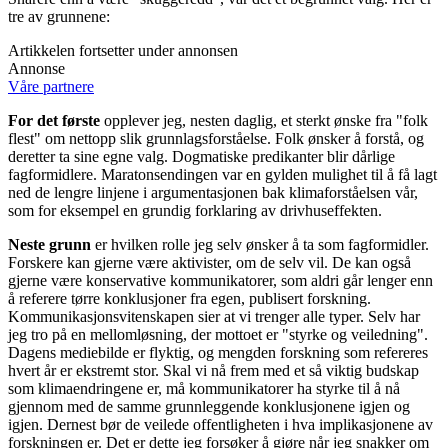
tre av grunnene:
Artikkelen fortsetter under annonsen
Annonse
Våre partnere
For det første
opplever jeg, nesten daglig, et sterkt ønske fra "folk
flest" om nettopp slik grunnlagsforståelse. Folk ønsker å forstå, og
deretter ta sine egne valg. Dogmatiske predikanter blir dårlige
fagformidlere. Maratonsendingen var en gylden mulighet til å få lagt
ned de lengre linjene i argumentasjonen bak klimaforståelsen vår,
som for eksempel en grundig forklaring av drivhuseffekten.
Neste grunn
er hvilken rolle jeg selv ønsker å ta som fagformidler.
Forskere kan gjerne være aktivister, om de selv vil. De kan også
gjerne være konservative kommunikatorer, som aldri går lenger enn
å referere tørre konklusjoner fra egen, publisert forskning.
Kommunikasjonsvitenskapen sier at vi trenger alle typer. Selv har
jeg tro på en mellomløsning, der mottoet er "styrke og veiledning".
Dagens mediebilde er flyktig, og mengden forskning som refereres
hvert år er ekstremt stor. Skal vi nå frem med et så viktig budskap
som klimaendringene er, må kommunikatorer ha styrke til å nå
gjennom med de samme grunnleggende konklusjonene igjen og
igjen. Dernest bør de veilede offentligheten i hva implikasjonene av
forskningen er. Det er dette jeg forsøker å gjøre når jeg snakker om