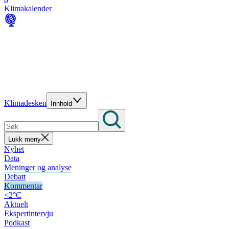
Klimakalender
Klimadesken
Innhold
Lukk meny
Nyhet
Data
Meninger og analyse
Debatt
Kommentar
<2°C
Aktuelt
Ekspertintervju
Podkast