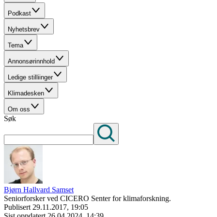
Podkast
Nyhetsbrev
Tema
Annonsørinnhold
Ledige stilliinger
Klimadesken
Om oss
Søk
Bjørn Hallvard Samset
Seniorforsker ved CICERO Senter for klimaforskning.
Publisert
29.11.2017, 19:05
Sist oppdatert
26.04.2024, 14:39