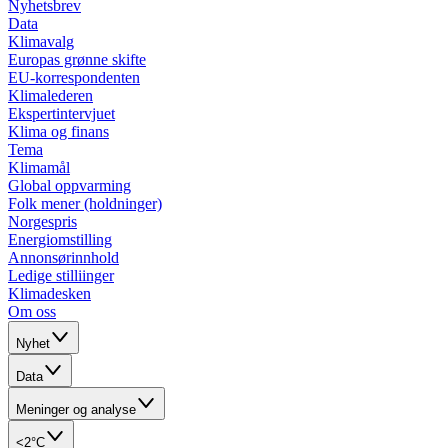
Nyhetsbrev
Data
Klimavalg
Europas grønne skifte
EU-korrespondenten
Klimalederen
Ekspertintervjuet
Klima og finans
Tema
Klimamål
Global oppvarming
Folk mener (holdninger)
Norgespris
Energiomstilling
Annonsørinnhold
Ledige stilliinger
Klimadesken
Om oss
Nyhet
Data
Meninger og analyse
<2°C