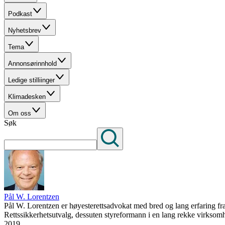
Podkast
Nyhetsbrev
Tema
Annonsørinnhold
Ledige stilliinger
Klimadesken
Om oss
Søk
Pål W. Lorentzen
Pål W. Lorentzen er høyesterettsadvokat med bred og lang erfaring 
Rettssikkerhetsutvalg, dessuten styreformann i en lang rekke virksomhet
2019.