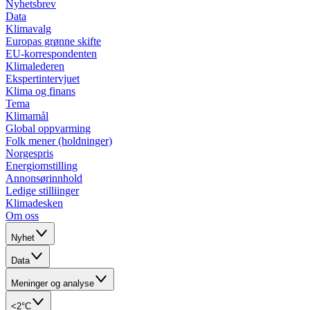
Nyhetsbrev
Data
Klimavalg
Europas grønne skifte
EU-korrespondenten
Klimalederen
Ekspertintervjuet
Klima og finans
Tema
Klimamål
Global oppvarming
Folk mener (holdninger)
Norgespris
Energiomstilling
Annonsørinnhold
Ledige stilliinger
Klimadesken
Om oss
Nyhet
Data
Meninger og analyse
<2°C