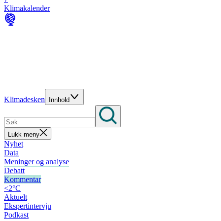
Klimakalender
Klimadesken
Innhold
Lukk meny
Nyhet
Data
Meninger og analyse
Debatt
Kommentar
<2°C
Aktuelt
Ekspertintervju
Podkast