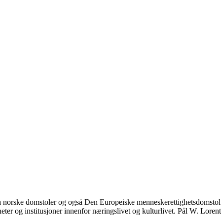
fra norske domstoler og også Den Europeiske menneskerettighetsdomst
er og institusjoner innenfor næringslivet og kulturlivet. Pål W. Lorentze