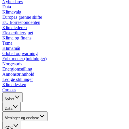
Nyhetsbrev
Data
Klimavalg
Europas grønne skifte
EU-korrespondenten
Klimalederen
Ekspertintervjuet
Klima og finans
Tema
Klimamål
Global oppvarming
Folk mener (holdninger)
Norgespris
Energiomstilling
Annonsørinnhold
Ledige stilliinger
Klimadesken
Om oss
Nyhet
Data
Meninger og analyse
<2°C