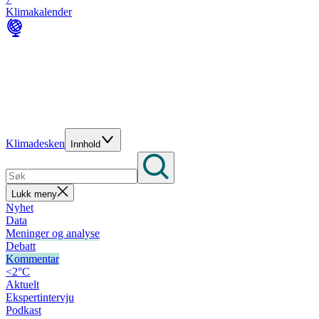
Klimakalender
Klimadesken
Innhold
Lukk meny
Nyhet
Data
Meninger og analyse
Debatt
Kommentar
<2°C
Aktuelt
Ekspertintervju
Podkast