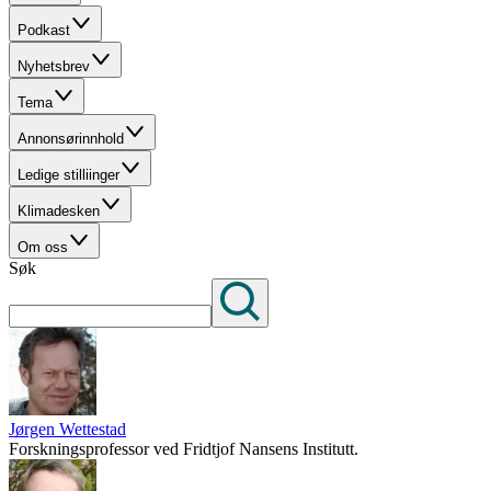
Podkast
Nyhetsbrev
Tema
Annonsørinnhold
Ledige stilliinger
Klimadesken
Om oss
Søk
Jørgen Wettestad
Forskningsprofessor ved Fridtjof Nansens Institutt.