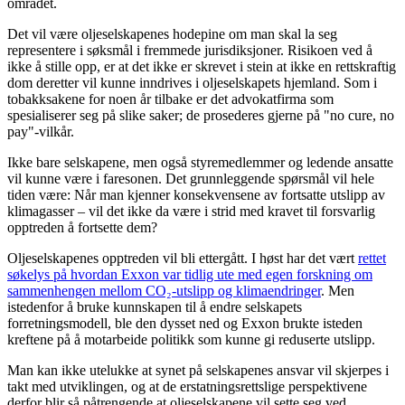
området.
Det vil være oljeselskapenes hodepine om man skal la seg
representere i søksmål i fremmede jurisdiksjoner. Risikoen ved å
ikke å stille opp, er at det ikke er skrevet i stein at ikke en rettskraftig
dom deretter vil kunne inndrives i oljeselskapets hjemland. Som i
tobakksakene for noen år tilbake er det advokatfirma som
spesialiserer seg på slike saker; de prosederes gjerne på "no cure, no
pay"-vilkår.
Ikke bare selskapene, men også styremedlemmer og ledende ansatte
vil kunne være i faresonen. Det grunnleggende spørsmål vil hele
tiden være: Når man kjenner konsekvensene av fortsatte utslipp av
klimagasser – vil det ikke da være i strid med kravet til forsvarlig
opptreden å fortsette dem?
Oljeselskapenes opptreden vil bli ettergått. I høst har det vært
rettet
søkelys på hvordan Exxon var tidlig ute med egen forskning om
sammenhengen mellom CO₂-utslipp og klimaendringer
. Men
istedenfor å bruke kunnskapen til å endre selskapets
forretningsmodell, ble den dysset ned og Exxon brukte isteden
kreftene på å motarbeide politikk som kunne gi reduserte utslipp.
Man kan ikke utelukke at synet på selskapenes ansvar vil skjerpes i
takt med utviklingen, og at de erstatningsrettslige perspektivene
derfor blir så påtrengende at oljeselskapene vil sette seg ved