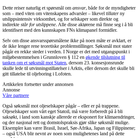
Dette reiser naturlig et spørsmål om
ansvar
, både for de myndigheter
som – med viten om vitenskapens advarsler – likevel
tillater
ny
utslippsintensiv virksomhet, og for selskaper som direkte og
indirekte
står for utslippene
. Alle disse aktørene må finne seg i å bli
identifisert med den kunnskapen FNs klimapanel formidler.
Selv om disse ansvarsspørsmålene ikke på noen måte er avklart, er
de ikke lenger rene teoretiske problemstillinger. Søksmål mot stater
pågår en rekke steder i verden. I Norge er det med utgangspunkt i
miljøbestemmelsen i Grunnloven § 112 en
økende tilslutning til
tanken om et søksmål mot Staten
, dersom 23. konsesjonsrunde
skulle lede til utvinningstillatelser i Arktis, eller dersom det skulle bli
gitt tillatelse til oljeboring i Lofoten.
Artikkelen fortsetter under annonsen
Annonse
Våre partnere
Også søksmål mot oljeselskaper pågår – eller er på trappene.
Oljeselskaper som vårt eget Statoil, må være forberedt på å bli
saksøkt, i land som kanskje allerede er eksponert for klimaendringer,
og der nasjonal rett og domstolspraksis gjør slike søksmål mulige.
Eksempler kan være Brasil, Israel, Sør-Afrika, Japan og Filippinene;
– også USA blir nevnt av noen som mulighetenes land på dette