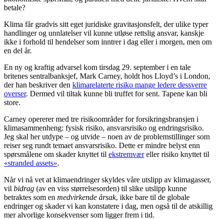
betale?
Klima får gradvis sitt eget juridiske gravitasjonsfelt, der ulike typer
handlinger og unnlatelser vil kunne utløse rettslig ansvar, kanskje
ikke i forhold til hendelser som inntrer i dag eller i morgen, men om
en del år.
En ny og kraftig advarsel kom tirsdag 29. september i en tale
britenes sentralbanksjef, Mark Carney, holdt hos Lloyd’s i London,
der han beskriver den
klimarelaterte risiko mange ledere dessverre
overser
. Dermed vil tiltak kunne bli truffet for sent. Tapene kan bli
store.
Carney opererer med tre risikoområder for forsikringsbransjen i
klimasammenheng: fysisk risiko, ansvarsrisiko og endringsrisiko.
Jeg skal her utdype – og utvide – noen av de problemstillinger som
reiser seg rundt temaet ansvarsrisiko. Dette er mindre belyst enn
spørsmålene om skader knyttet til
ekstremvær
eller risiko knyttet til
«stranded assets»
.
Når vi nå vet at klimaendringer skyldes våre utslipp av klimagasser,
vil
bidrag
(av en viss størrelsesorden) til slike utslipp kunne
betraktes som en
medvirkende årsak
, ikke bare til de globale
endringer og skader vi kan konstatere i dag, men også til de atskillig
mer alvorlige konsekvenser som ligger frem i tid.