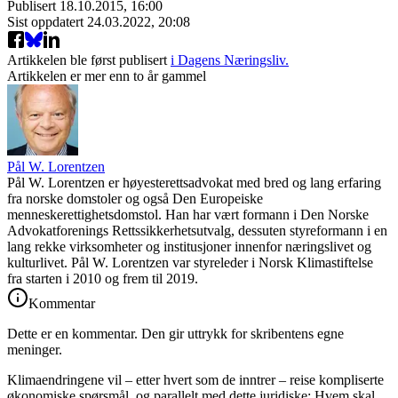
Publisert
18.10.2015, 16:00
Sist oppdatert
24.03.2022, 20:08
Artikkelen ble først publisert
i Dagens Næringsliv.
Artikkelen er mer enn to år gammel
Pål W. Lorentzen
Pål W. Lorentzen er høyesterettsadvokat med bred og lang erfaring
fra norske domstoler og også Den Europeiske
menneskerettighetsdomstol. Han har vært formann i Den Norske
Advokatforenings Rettssikkerhetsutvalg, dessuten styreformann i en
lang rekke virksomheter og institusjoner innenfor næringslivet og
kulturlivet. Pål W. Lorentzen var styreleder i Norsk Klimastiftelse
fra starten i 2010 og frem til 2019.
Kommentar
Dette er en kommentar. Den gir uttrykk for skribentens egne
meninger.
Klimaendringene vil – etter hvert som de inntrer – reise kompliserte
økonomiske spørsmål, og parallelt med dette juridiske: Hvem skal