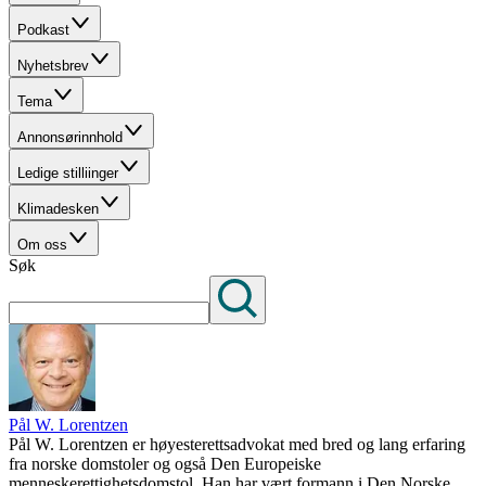
Podkast
Nyhetsbrev
Tema
Annonsørinnhold
Ledige stilliinger
Klimadesken
Om oss
Søk
Pål W. Lorentzen
Pål W. Lorentzen er høyesterettsadvokat med bred og lang erfaring
fra norske domstoler og også Den Europeiske
menneskerettighetsdomstol. Han har vært formann i Den Norske