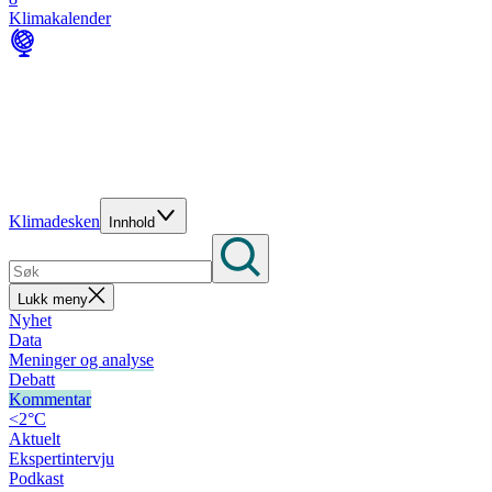
Klimakalender
Klimadesken
Innhold
Lukk meny
Nyhet
Data
Meninger og analyse
Debatt
Kommentar
<2°C
Aktuelt
Ekspertintervju
Podkast