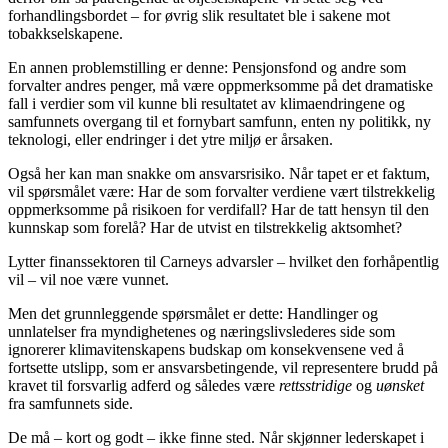
forhandlingsbordet – for øvrig slik resultatet ble i sakene mot
tobakkselskapene.
En annen problemstilling er denne: Pensjonsfond og andre som
forvalter andres penger, må være oppmerksomme på det dramatiske
fall i verdier som vil kunne bli resultatet av klimaendringene og
samfunnets overgang til et fornybart samfunn, enten ny politikk, ny
teknologi, eller endringer i det ytre miljø er årsaken.
Også her kan man snakke om ansvarsrisiko. Når tapet er et faktum,
vil spørsmålet være: Har de som forvalter verdiene vært tilstrekkelig
oppmerksomme på risikoen for verdifall? Har de tatt hensyn til den
kunnskap som forelå? Har de utvist en tilstrekkelig aktsomhet?
Lytter finanssektoren til Carneys advarsler – hvilket den forhåpentlig
vil – vil noe være vunnet.
Men det grunnleggende spørsmålet er dette: Handlinger og
unnlatelser fra myndighetenes og næringslivslederes side som
ignorerer klimavitenskapens budskap om konsekvensene ved å
fortsette utslipp, som er ansvarsbetingende, vil representere brudd på
kravet til forsvarlig adferd og således være
rettsstridige
og
uønsket
fra samfunnets side.
De må – kort og godt – ikke finne sted. Når skjønner lederskapet i