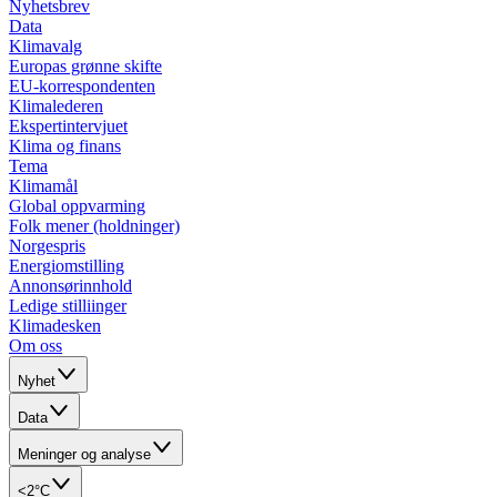
Nyhetsbrev
Data
Klimavalg
Europas grønne skifte
EU-korrespondenten
Klimalederen
Ekspertintervjuet
Klima og finans
Tema
Klimamål
Global oppvarming
Folk mener (holdninger)
Norgespris
Energiomstilling
Annonsørinnhold
Ledige stilliinger
Klimadesken
Om oss
Nyhet
Data
Meninger og analyse
<2°C