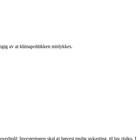
engig av at klimapolitikken mislykkes.
ovedmål: Investeringen skal gi høyest mulig avkasting, til lav risiko. I