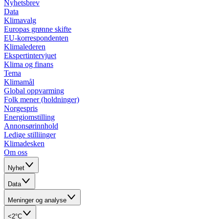
Nyhetsbrev
Data
Klimavalg
Europas grønne skifte
EU-korrespondenten
Klimalederen
Ekspertintervjuet
Klima og finans
Tema
Klimamål
Global oppvarming
Folk mener (holdninger)
Norgespris
Energiomstilling
Annonsørinnhold
Ledige stilliinger
Klimadesken
Om oss
Nyhet
Data
Meninger og analyse
<2°C