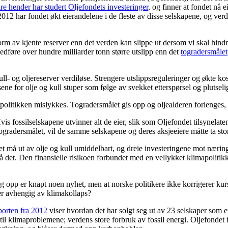
re hender har studert Oljefondets investeringer
, og finner at fondet nå e
 2012 har fondet økt eierandelene i de fleste av disse selskapene, og verd
 form av kjente reserver enn det verden kan slippe ut dersom vi skal hin
 medføre over hundre milliarder tonn større utslipp enn det
togradersmålet
ll- og oljereserver verdiløse. Strengere utslippsreguleringer og økte ko
 for olje og kull stuper som følge av svekket etterspørsel og plutselig pr
politikken mislykkes. Togradersmålet gis opp og oljealderen forlenges, 
is fossilselskapene utvinner alt de eier, slik som Oljefondet tilsynelat
ogradersmålet, vil de samme selskapene og deres aksjeeiere måtte ta stor
det må ut av olje og kull umiddelbart, og dreie investeringene mot nær
å det. Den finansielle risikoen forbundet med en vellykket klimapolitikk
eg opp er knapt noen nyhet, men at norske politikere ikke korrigerer ku
 er avhengig av klimakollaps?
porten fra 2012
viser hvordan det har solgt seg ut av 23 selskaper som e
 til klimaproblemene; verdens store forbruk av fossil energi. Oljefondet 