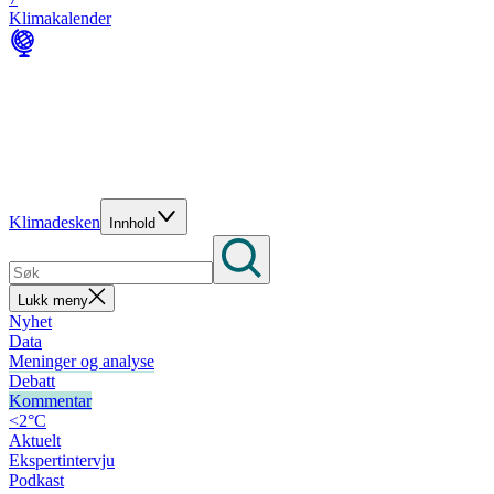
Klimakalender
Klimadesken
Innhold
Lukk meny
Nyhet
Data
Meninger og analyse
Debatt
Kommentar
<2°C
Aktuelt
Ekspertintervju
Podkast