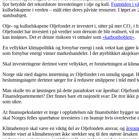
fjor betydde det rekordstore investeringer i olje og kull.
Framtiden i vå
kullselskapene i verden – målt etter deres påviste ressurser. I løpet av
statsbudsjett.
Olje- og kullselskapene Oljefondet er investert i, sitter på mer CO₂ i
Oljefondet har investert i på verdier som dersom de blir realisert, vil
kan innløses. Det er denne risikoen vi omtaler som
«karbonboblen»
.
En vellykket klimapolitikk og fornybar energi i rask vekst kan gjøre ku
som fornybar energi vinner markedsandeler. I det øyeblikket aksjekursene
Skal investeringene derimot være vellykket, er forutsetningen at klima
Norge står med dagens innretning av Oljefondet i en umulig spagat. Hv
beslutningstagere derimot sørger for å redusere utslippene i tråd med t
Man skulle tro at løsningen på dette paradokset var åpenbar: Oljefon
Finansdepartementet? Det finnes bare ett rasjonelt svar: De tror ikke p
som sikre.
At finansspekulanter er trege i oppfattelsen når finansbobler bygger s
skal Norges felles sparebøsse investeres i en bransje hvis overlevelse
Klimahensyn skal være en viktig del av Oljefondets ansvar, og
årsrap
hender viser at klimahensynet ikke strekker seg til den største årsaken