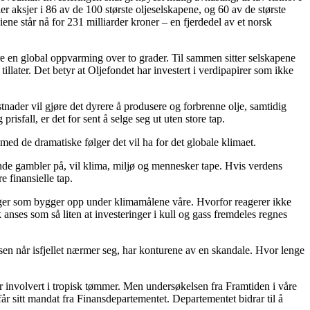
ier aksjer i 86 av de 100 største oljeselskapene, og 60 av de største
iene står nå for 231 milliarder kroner – en fjerdedel av et norsk
dre en global oppvarming over to grader. Til sammen sitter selskapene
tillater. Det betyr at Oljefondet har investert i verdipapirer som ikke
stnader vil gjøre det dyrere å produsere og forbrenne olje, samtidig
isfall, er det for sent å selge seg ut uten store tap.
med de dramatiske følger det vil ha for det globale klimaet.
ende gambler på, vil klima, miljø og mennesker tape. Hvis verdens
e finansielle tap.
inger som bygger opp under klimamålene våre. Hvorfor reagerer ikke
 anses som så liten at investeringer i kull og gass fremdeles regnes
rsen når isfjellet nærmer seg, har konturene av en skandale. Hvor lenge
r involvert i tropisk tømmer. Men undersøkelsen fra Framtiden i våre
får sitt mandat fra Finansdepartementet. Departementet bidrar til å