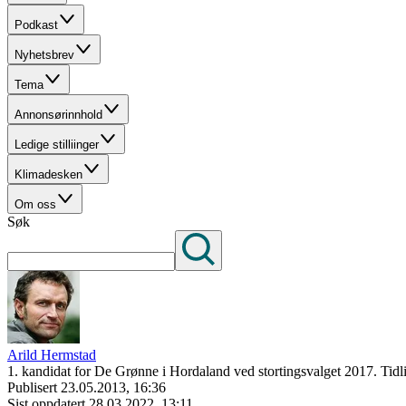
Podkast
Nyhetsbrev
Tema
Annonsørinnhold
Ledige stilliinger
Klimadesken
Om oss
Søk
Arild Hermstad
1. kandidat for De Grønne i Hordaland ved stortingsvalget 2017. Tidli
Publisert
23.05.2013, 16:36
Sist oppdatert
28.03.2022, 13:11