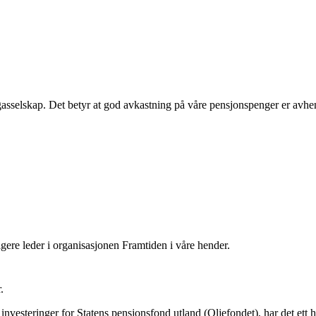
g gasselskap. Det betyr at god avkastning på våre pensjonspenger er avh
gere leder i organisasjonen Framtiden i våre hender.
.
investeringer for Statens pensjonsfond utland (Oljefondet), har det ett h