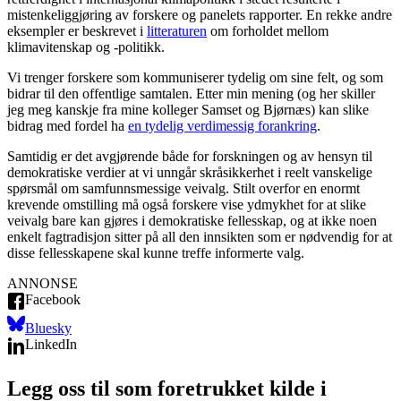
mistenkeliggjøring av forskere og panelets rapporter. En rekke andre
eksempler er beskrevet i
litteraturen
om forholdet mellom
klimavitenskap og -politikk.
Vi trenger forskere som kommuniserer tydelig om sine felt, og som
bidrar til den offentlige samtalen. Etter min mening (og her skiller
jeg meg kanskje fra mine kolleger Samset og Bjørnæs) kan slike
bidrag med fordel ha
en tydelig verdimessig forankring
.
Samtidig er det avgjørende både for forskningen og av hensyn til
demokratiske verdier at vi unngår skråsikkerhet i reelt vanskelige
spørsmål om samfunnsmessige veivalg. Stilt overfor en enormt
krevende omstilling må også forskere vise ydmykhet for at slike
veivalg bare kan gjøres i demokratiske fellesskap, og at ikke noen
enkelt fagtradisjon sitter på all den innsikten som er nødvendig for at
disse fellesskapene skal kunne treffe informerte valg.
ANNONSE
Facebook
Bluesky
LinkedIn
Legg oss til som foretrukket kilde i