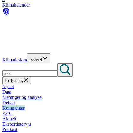
Klimakalender
Klimadesken
Innhold
Lukk meny
Nyhet
Data
Meninger og analyse
Debatt
Kommentar
<2°C
Aktuelt
Ekspertintervju
Podkast