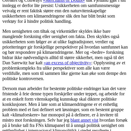
Oreskes og Conways
«Merchants of Doubt»
slik Fjelland gjør i sitt
innlegg er derfor lite presist: Usikkerheten om samfunnsmessige
veivalg er rent faktisk større enn den naturvitenskapelige
usikkerheten om klimaendringene slik den har blitt brukt som
verktøy for å hindre politisk handling.
Men uenigheten om tiltak og virkemidler skyldes ikke bare
manglende forskning eller uenighet om fakta. Den skyldes også
usikkerheten som følger av at ulike fagtradisjoner, verdier og
prioriteringer gir forskjellige perspektiver på hvordan samfunnet kan
og bør respondere på klimaendringene. Mer og «bedre» forskning
bidrar ikke nødvendigvis alltid til større sikkerhet, men også til det
Dan Sarewitz har kalt
«an excess of objectivity»
: Opplysning av et
problemkompleks fra ulike perspektiver som alle kan være
verdifulle, men som til sammen like gjerne kan øke som dempe den
politiske kontroversen.
Dersom man arbeider for bestemte politiske endringer kan det være
fristende å feie denne typen forskjeller under teppet, og arbeide for
at en enkelt form vitenskapelig kunnskap skal diktere politiske
konklusjoner. Men å late som at klimaendringene er et enhetlig
problem med et fast definert sett løsninger, som en bestemt gruppe
kalt «klimaforskere» har monopol på å definere, er å invitere til
mistro mot forskningen. Selv har jeg
blant annet vist
hvordan forsøk
på å bruke tall fra FNs klimapanel til å unngå politisk uenighet om
rettferdighet i internasjonal klimapolitikk i stedet resulterte i