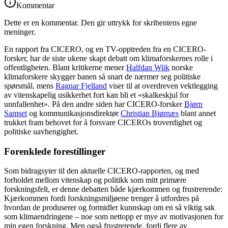
Kommentar
Dette er en kommentar. Den gir uttrykk for skribentens egne
meninger.
En rapport fra CICERO, og en TV-opptreden fra en CICERO-
forsker, har de siste ukene skapt debatt om klimaforskernes rolle i
offentligheten. Blant kritikerne mener
Halfdan Wiik
norske
klimaforskere skygger banen så snart de nærmer seg politiske
spørsmål, mens
Ragnar Fjelland
viser til at overdreven vektlegging
av vitenskapelig usikkerhet fort kan bli et «skalkeskjul for
unnfallenhet». På den andre siden har CICERO-forsker
Bjørn
Samset
og kommunikasjonsdirektør
Christian Bjørnæs
blant annet
trukket fram behovet for å forsvare CICEROs troverdighet og
politiske uavhengighet.
Forenklede forestillinger
Som bidragsyter til den aktuelle CICERO-rapporten, og med
forholdet mellom vitenskap og politikk som mitt primære
forskningsfelt, er denne debatten både kjærkommen og frustrerende:
Kjærkommen fordi forskningsmiljøene trenger å utfordres på
hvordan de produserer og formidler kunnskap om en så viktig sak
som klimaendringene – noe som nettopp er mye av motivasjonen for
min egen forskning. Men også frustrerende, fordi flere av