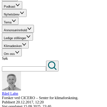
Podkast
Nyhetsbrev
Tema
Annonsørinnhold
Ledige stilliinger
Klimadesken
Om oss
Søk
Bård Lahn
Forsker ved CICERO – Senter for klimaforskning.
Publisert
20.12.2017, 12:20
Sist oppdatert
15.09.2025, 23:40