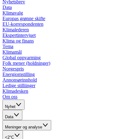
Nyhetsbrev
Data
Klimavalg
Europas grønne skifte
EU-korrespondenten
Klimalederen
Ekspertintervjuet
Klima og finans
Tema
Klimamål
Global oppvarming
Folk mener (holdninger)
Norgespris
Energiomstilling
Annonsørinnhold
Ledige stilliinger
Klimadesken
Om oss
Nyhet
Data
Meninger og analyse
<2°C