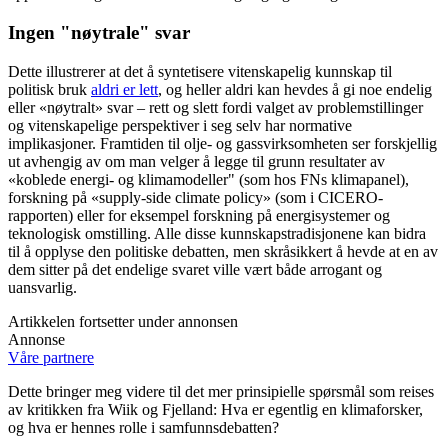
Ingen "nøytrale" svar
Dette illustrerer at det å syntetisere vitenskapelig kunnskap til
politisk bruk
aldri er lett
, og heller aldri kan hevdes å gi noe endelig
eller «nøytralt» svar – rett og slett fordi valget av problemstillinger
og vitenskapelige perspektiver i seg selv har normative
implikasjoner. Framtiden til olje- og gassvirksomheten ser forskjellig
ut avhengig av om man velger å legge til grunn resultater av
«koblede energi- og klimamodeller" (som hos FNs klimapanel),
forskning på «supply-side climate policy» (som i CICERO-
rapporten) eller for eksempel forskning på energisystemer og
teknologisk omstilling. Alle disse kunnskapstradisjonene kan bidra
til å opplyse den politiske debatten, men skråsikkert å hevde at en av
dem sitter på det endelige svaret ville vært både arrogant og
uansvarlig.
Artikkelen fortsetter under annonsen
Annonse
Våre partnere
Dette bringer meg videre til det mer prinsipielle spørsmål som reises
av kritikken fra Wiik og Fjelland: Hva er egentlig en klimaforsker,
og hva er hennes rolle i samfunnsdebatten?