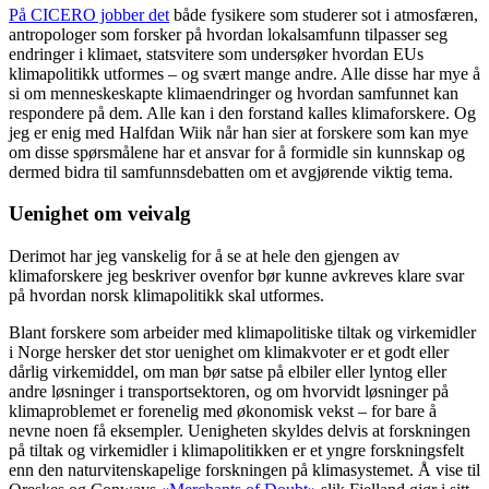
På CICERO jobber det
både fysikere som studerer sot i atmosfæren,
antropologer som forsker på hvordan lokalsamfunn tilpasser seg
endringer i klimaet, statsvitere som undersøker hvordan EUs
klimapolitikk utformes – og svært mange andre. Alle disse har mye å
si om menneskeskapte klimaendringer og hvordan samfunnet kan
respondere på dem. Alle kan i den forstand kalles klimaforskere. Og
jeg er enig med Halfdan Wiik når han sier at forskere som kan mye
om disse spørsmålene har et ansvar for å formidle sin kunnskap og
dermed bidra til samfunnsdebatten om et avgjørende viktig tema.
Uenighet om veivalg
Derimot har jeg vanskelig for å se at hele den gjengen av
klimaforskere jeg beskriver ovenfor bør kunne avkreves klare svar
på hvordan norsk klimapolitikk skal utformes.
Blant forskere som arbeider med klimapolitiske tiltak og virkemidler
i Norge hersker det stor uenighet om klimakvoter er et godt eller
dårlig virkemiddel, om man bør satse på elbiler eller lyntog eller
andre løsninger i transportsektoren, og om hvorvidt løsninger på
klimaproblemet er forenelig med økonomisk vekst – for bare å
nevne noen få eksempler. Uenigheten skyldes delvis at forskningen
på tiltak og virkemidler i klimapolitikken er et yngre forskningsfelt
enn den naturvitenskapelige forskningen på klimasystemet. Å vise til