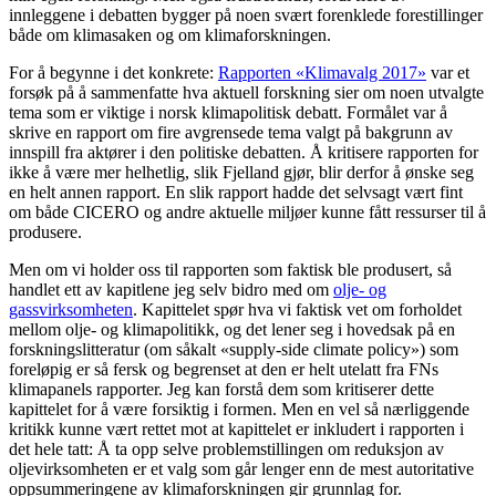
innleggene i debatten bygger på noen svært forenklede forestillinger
både om klimasaken og om klimaforskningen.
For å begynne i det konkrete:
Rapporten «Klimavalg 2017»
var et
forsøk på å sammenfatte hva aktuell forskning sier om noen utvalgte
tema som er viktige i norsk klimapolitisk debatt. Formålet var å
skrive en rapport om fire avgrensede tema valgt på bakgrunn av
innspill fra aktører i den politiske debatten. Å kritisere rapporten for
ikke å være mer helhetlig, slik Fjelland gjør, blir derfor å ønske seg
en helt annen rapport. En slik rapport hadde det selvsagt vært fint
om både CICERO og andre aktuelle miljøer kunne fått ressurser til å
produsere.
Men om vi holder oss til rapporten som faktisk ble produsert, så
handlet ett av kapitlene jeg selv bidro med om
olje- og
gassvirksomheten
. Kapittelet spør hva vi faktisk vet om forholdet
mellom olje- og klimapolitikk, og det lener seg i hovedsak på en
forskningslitteratur (om såkalt «supply-side climate policy») som
foreløpig er så fersk og begrenset at den er helt utelatt fra FNs
klimapanels rapporter. Jeg kan forstå dem som kritiserer dette
kapittelet for å være forsiktig i formen. Men en vel så nærliggende
kritikk kunne vært rettet mot at kapittelet er inkludert i rapporten i
det hele tatt: Å ta opp selve problemstillingen om reduksjon av
oljevirksomheten er et valg som går lenger enn de mest autoritative
oppsummeringene av klimaforskningen gir grunnlag for.