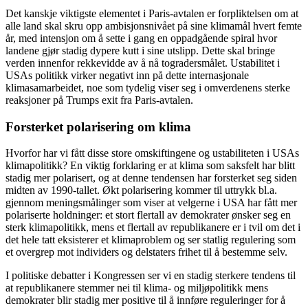
Det kanskje viktigste elementet i Paris-avtalen er forpliktelsen om at
alle land skal skru opp ambisjonsnivået på sine klimamål hvert femte
år, med intensjon om å sette i gang en oppadgående spiral hvor
landene gjør stadig dypere kutt i sine utslipp. Dette skal bringe
verden innenfor rekkevidde av å nå togradersmålet. Ustabilitet i
USAs politikk virker negativt inn på dette internasjonale
klimasamarbeidet, noe som tydelig viser seg i omverdenens sterke
reaksjoner på Trumps exit fra Paris-avtalen.
Forsterket polarisering om klima
Hvorfor har vi fått disse store omskiftingene og ustabiliteten i USAs
klimapolitikk? En viktig forklaring er at klima som saksfelt har blitt
stadig mer polarisert, og at denne tendensen har forsterket seg siden
midten av 1990-tallet. Økt polarisering kommer til uttrykk bl.a.
gjennom meningsmålinger som viser at velgerne i USA har fått mer
polariserte holdninger: et stort flertall av demokrater ønsker seg en
sterk klimapolitikk, mens et flertall av republikanere er i tvil om det i
det hele tatt eksisterer et klimaproblem og ser statlig regulering som
et overgrep mot individers og delstaters frihet til å bestemme selv.
I politiske debatter i Kongressen ser vi en stadig sterkere tendens til
at republikanere stemmer nei til klima- og miljøpolitikk mens
demokrater blir stadig mer positive til å innføre reguleringer for å