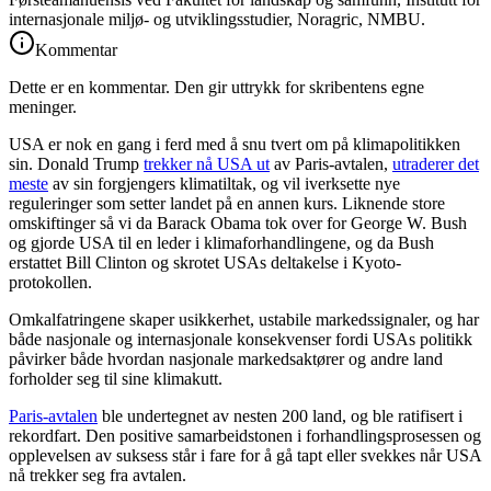
internasjonale miljø- og utviklingsstudier, Noragric, NMBU.
Kommentar
Dette er en kommentar. Den gir uttrykk for skribentens egne
meninger.
USA er nok en gang i ferd med å snu tvert om på klimapolitikken
sin. Donald Trump
trekker nå USA ut
av Paris-avtalen,
utraderer det
meste
av sin forgjengers klimatiltak, og vil iverksette nye
reguleringer som setter landet på en annen kurs. Liknende store
omskiftinger så vi da Barack Obama tok over for George W. Bush
og gjorde USA til en leder i klimaforhandlingene, og da Bush
erstattet Bill Clinton og skrotet USAs deltakelse i Kyoto-
protokollen.
Omkalfatringene skaper usikkerhet, ustabile markedssignaler, og har
både nasjonale og internasjonale konsekvenser fordi USAs politikk
påvirker både hvordan nasjonale markedsaktører og andre land
forholder seg til sine klimakutt.
Paris-avtalen
ble undertegnet av nesten 200 land, og ble ratifisert i
rekordfart. Den positive samarbeidstonen i forhandlingsprosessen og
opplevelsen av suksess står i fare for å gå tapt eller svekkes når USA
nå trekker seg fra avtalen.