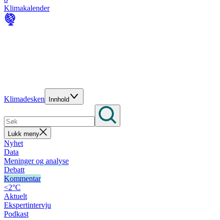
Klimakalender
Klimadesken
Innhold
Lukk meny
Nyhet
Data
Meninger og analyse
Debatt
Kommentar
<2°C
Aktuelt
Ekspertintervju
Podkast