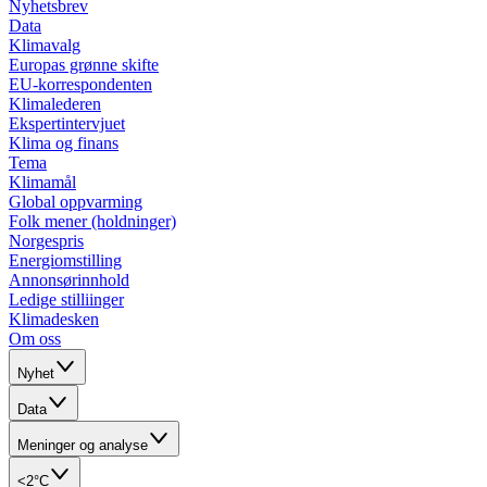
Nyhetsbrev
Data
Klimavalg
Europas grønne skifte
EU-korrespondenten
Klimalederen
Ekspertintervjuet
Klima og finans
Tema
Klimamål
Global oppvarming
Folk mener (holdninger)
Norgespris
Energiomstilling
Annonsørinnhold
Ledige stilliinger
Klimadesken
Om oss
Nyhet
Data
Meninger og analyse
<2°C