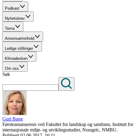
Podkast
Nyhetsbrev
Tema
Annonsørinnhold
Ledige stilliinger
Klimadesken
Om oss
Søk
Guri Bang
Førsteamanuensis ved Fakultet for landskap og samfunn, Institutt for
internasjonale miljø- og utviklingsstudier, Noragric, NMBU.
Publisert
02.06.2017, 16:11