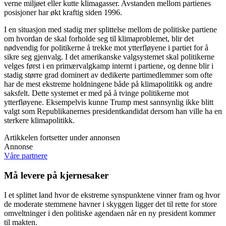
verne miljøet eller kutte klimagasser. Avstanden mellom partienes
posisjoner har økt kraftig siden 1996.
I en situasjon med stadig mer splittelse mellom de politiske partiene
om hvordan de skal forholde seg til klimaproblemet, blir det
nødvendig for politikerne å trekke mot ytterfløyene i partiet for å
sikre seg gjenvalg. I det amerikanske valgsystemet skal politikerne
velges først i en primærvalgkamp internt i partiene, og denne blir i
stadig større grad dominert av dedikerte partimedlemmer som ofte
har de mest ekstreme holdningene både på klimapolitikk og andre
saksfelt. Dette systemet er med på å tvinge politikerne mot
ytterfløyene. Eksempelvis kunne Trump mest sannsynlig ikke blitt
valgt som Republikanernes presidentkandidat dersom han ville ha en
sterkere klimapolitikk.
Artikkelen fortsetter under annonsen
Annonse
Våre partnere
Må levere på kjernesaker
I et splittet land hvor de ekstreme synspunktene vinner fram og hvor
de moderate stemmene havner i skyggen ligger det til rette for store
omveltninger i den politiske agendaen når en ny president kommer
til makten.