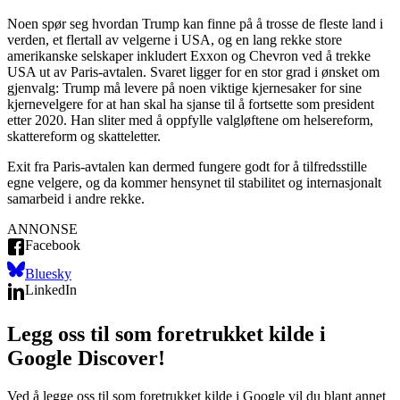
Noen spør seg hvordan Trump kan finne på å trosse de fleste land i
verden, et flertall av velgerne i USA, og en lang rekke store
amerikanske selskaper inkludert Exxon og Chevron ved å trekke
USA ut av Paris-avtalen. Svaret ligger for en stor grad i ønsket om
gjenvalg: Trump må levere på noen viktige kjernesaker for sine
kjernevelgere for at han skal ha sjanse til å fortsette som president
etter 2020. Han sliter med å oppfylle valgløftene om helsereform,
skattereform og skatteletter.
Exit fra Paris-avtalen kan dermed fungere godt for å tilfredsstille
egne velgere, og da kommer hensynet til stabilitet og internasjonalt
samarbeid i andre rekke.
ANNONSE
Facebook
Bluesky
LinkedIn
Legg oss til som foretrukket kilde i
Google Discover!
Ved å legge oss til som foretrukket kilde i Google vil du blant annet