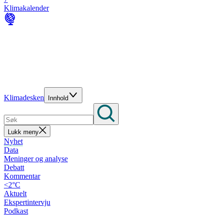
Klimakalender
Klimadesken
Innhold
Lukk meny
Nyhet
Data
Meninger og analyse
Debatt
Kommentar
<2°C
Aktuelt
Ekspertintervju
Podkast