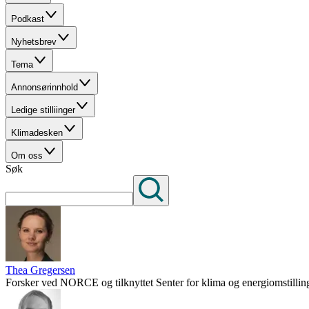
Podkast
Nyhetsbrev
Tema
Annonsørinnhold
Ledige stilliinger
Klimadesken
Om oss
Søk
Thea Gregersen
Forsker ved NORCE og tilknyttet Senter for klima og energiomstillin