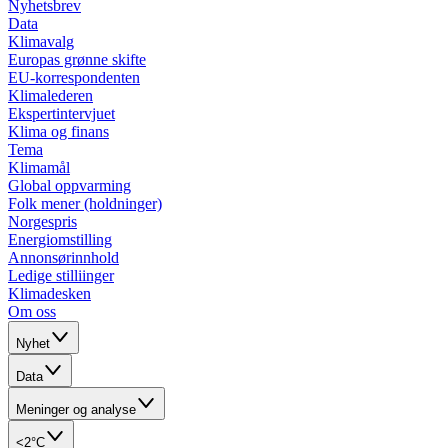
Nyhetsbrev
Data
Klimavalg
Europas grønne skifte
EU-korrespondenten
Klimalederen
Ekspertintervjuet
Klima og finans
Tema
Klimamål
Global oppvarming
Folk mener (holdninger)
Norgespris
Energiomstilling
Annonsørinnhold
Ledige stilliinger
Klimadesken
Om oss
Nyhet
Data
Meninger og analyse
<2°C