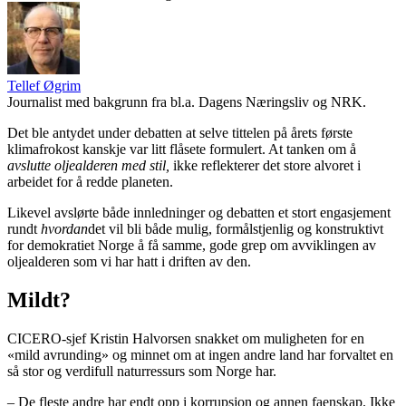
Tellef Øgrim
Journalist med bakgrunn fra bl.a. Dagens Næringsliv og NRK.
Det ble antydet under debatten at selve tittelen på årets første
klimafrokost kanskje var litt flåsete formulert. At tanken om å
avslutte oljealderen med stil
,
ikke reflekterer det store alvoret i
arbeidet for å redde planeten.
Likevel avslørte både innledninger og debatten et stort engasjement
rundt
hvordan
det vil bli både mulig, formålstjenlig og konstruktivt
for demokratiet Norge å få samme, gode grep om avviklingen av
oljealderen som vi har hatt i driften av den.
Mildt?
CICERO-sjef Kristin Halvorsen snakket om muligheten for en
«mild avrunding» og minnet om at ingen andre land har forvaltet en
så stor og verdifull naturressurs som Norge har.
– De fleste andre har endt opp i korrupsjon og annen faenskap. Ikke