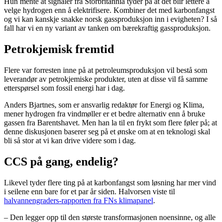
Hun mente at signaler fra Storbritannia tyder på at det blir lettere å
velge hydrogen enn å elektrifisere. Kombiner det med karbonfangst
og vi kan kanskje snakke norsk gassproduksjon inn i evigheten? I så
fall har vi en ny variant av tanken om bærekraftig gassproduksjon.
Petrokjemisk fremtid
Flere var forresten inne på at petroleumsproduksjon vil bestå som
leverandør av petrokjemiske produkter, uten at disse vil få samme
etterspørsel som fossil energi har i dag.
Anders Bjartnes, som er ansvarlig redaktør for Energi og Klima,
mener hydrogen fra vindmøller er et bedre alternativ enn å bruke
gassen fra Barentshavet. Men han la til en frykt som flere føler på; at
denne diskusjonen baserer seg på et ønske om at en teknologi skal
bli så stor at vi kan drive videre som i dag.
C
C
S på gang, endelig?
Likevel tyder flere ting på at karbonfangst som løsning har mer vind
i seilene enn bare for et par år siden. Halvorsen viste til
halvannengraders-rapporten fra FNs klimapanel
.
– Den legger opp til den største transformasjonen noensinne, og alle