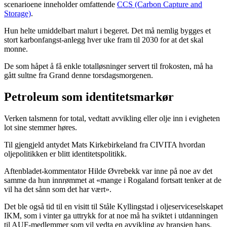
scenarioene inneholder omfattende
CCS (Carbon Capture and
Storage)
.
Hun helte umiddelbart malurt i begeret. Det må nemlig bygges et
stort karbonfangst-anlegg hver uke fram til 2030 for at det skal
monne.
De som håpet å få enkle totalløsninger servert til frokosten, må ha
gått sultne fra Grand denne torsdagsmorgenen.
Petroleum som identitetsmarkør
Verken talsmenn for total, vedtatt avvikling eller olje inn i evigheten
lot sine stemmer høres.
Til gjengjeld antydet Mats Kirkebirkeland fra CIVITA hvordan
oljepolitikken er blitt identitetspolitikk.
Aftenbladet-kommentator Hilde Øvrebekk var inne på noe av det
samme da hun innrømmet at «mange i Rogaland fortsatt tenker at de
vil ha det sånn som det har vært».
Det ble også tid til en visitt til Ståle Kyllingstad i oljeserviceselskapet
IKM, som i vinter ga uttrykk for at noe må ha sviktet i utdanningen
til AUF-medlemmer som vil vedta en avvikling av bransjen hans.