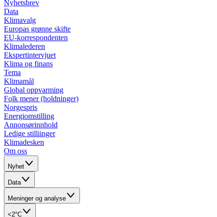
Nyhetsbrev
Data
Klimavalg
Europas grønne skifte
EU-korrespondenten
Klimalederen
Ekspertintervjuet
Klima og finans
Tema
Klimamål
Global oppvarming
Folk mener (holdninger)
Norgespris
Energiomstilling
Annonsørinnhold
Ledige stilliinger
Klimadesken
Om oss
Nyhet
Data
Meninger og analyse
<2°C