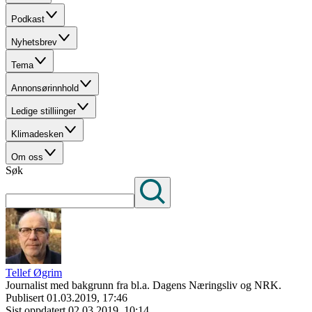
Podkast
Nyhetsbrev
Tema
Annonsørinnhold
Ledige stilliinger
Klimadesken
Om oss
Søk
Tellef Øgrim
Journalist med bakgrunn fra bl.a. Dagens Næringsliv og NRK.
Publisert
01.03.2019, 17:46
Sist oppdatert
02.03.2019, 10:14