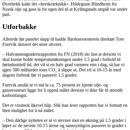
Øvrebekk kalte det «hersketeknikk». Hildegunn Blindheim fra
Norsk olje og gass la for egen del til at Kyllingstads utspill var under
pari.
Utforbakke
Allerede før panelet slapp til hadde Bjerknessenterets direktør Tore
Furevik skissert det store alvoret.
– Halvannengradersrapporten fra FN (2018) slo fast at dersom vi
skal kunne holde temperaturøkningen under 1,5 grad i forhold til
førindustriell tid, det vil si en halv grad varmere enn i dag, så har vi
igjen 580 milliarder tonn CO₂ å slippe ut. Det vil si 10-15 år med
dagens forbruk før vi passerer 1,5 grader.
Furevik anslår at vi må la ca. 75 prosent av kjente olje- og
gassressurser ligge for å oppnå målet dersom vi ikke får til storstilt
karbonfangst.
Det er visstnok likevel håp. Slik han leser rapporten har vi fortsatt en
liten mulighet for å nå målet.
– Den dårlige nyheten er at vi stevner mot en økning på 1,5 grader i
løpet av de nevnte 10-15 årene og sannsynligvis passerer to grader i