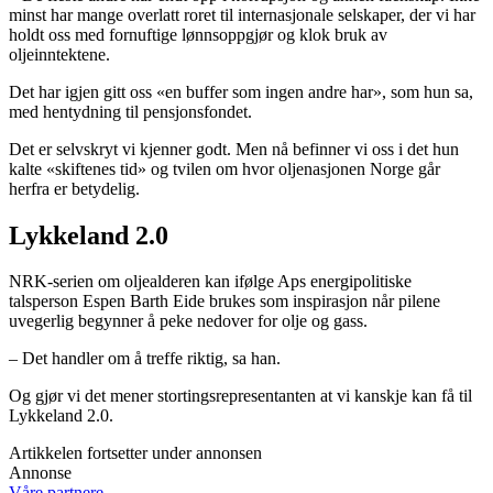
minst har mange overlatt roret til internasjonale selskaper, der vi har
holdt oss med fornuftige lønnsoppgjør og klok bruk av
oljeinntektene.
Det har igjen gitt oss «en buffer som ingen andre har», som hun sa,
med hentydning til pensjonsfondet.
Det er selvskryt vi kjenner godt. Men nå befinner vi oss i det hun
kalte «skiftenes tid» og tvilen om hvor oljenasjonen Norge går
herfra er betydelig.
Lykkeland 2.0
NRK-serien om oljealderen kan ifølge Aps energipolitiske
talsperson Espen Barth Eide brukes som inspirasjon når pilene
uvegerlig begynner å peke nedover for olje og gass.
– Det handler om å treffe riktig, sa han.
Og gjør vi det mener stortingsrepresentanten at vi kanskje kan få til
Lykkeland 2.0.
Artikkelen fortsetter under annonsen
Annonse
Våre partnere