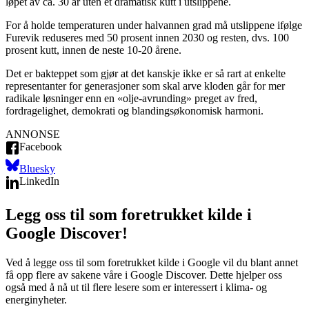
løpet av ca. 30 år uten et dramatisk kutt i utslippene.
For å holde temperaturen under halvannen grad må utslippene ifølge
Furevik reduseres med 50 prosent innen 2030 og resten, dvs. 100
prosent kutt, innen de neste 10-20 årene.
Det er bakteppet som gjør at det kanskje ikke er så rart at enkelte
representanter for generasjoner som skal arve kloden går for mer
radikale løsninger enn en «olje-avrunding» preget av fred,
fordragelighet, demokrati og blandingsøkonomisk harmoni.
ANNONSE
Facebook
Bluesky
LinkedIn
Legg oss til som foretrukket kilde i
Google Discover!
Ved å legge oss til som foretrukket kilde i Google vil du blant annet
få opp flere av sakene våre i Google Discover. Dette hjelper oss
også med å nå ut til flere lesere som er interessert i klima- og
energinyheter.