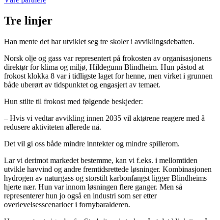
Tre linjer
Han mente det har utviklet seg tre skoler i avviklingsdebatten.
Norsk olje og gass var representert på frokosten av organisasjonens
direktør for klima og miljø, Hildegunn Blindheim. Hun påstod at
frokost klokka 8 var i tidligste laget for henne, men virket i grunnen
både uberørt av tidspunktet og engasjert av temaet.
Hun stilte til frokost med følgende beskjeder:
– Hvis vi vedtar avvikling innen 2035 vil aktørene reagere med å
redusere aktiviteten allerede nå.
Det vil gi oss både mindre inntekter og mindre spillerom.
Lar vi derimot markedet bestemme, kan vi f.eks. i mellomtiden
utvikle havvind og andre fremtidsrettede løsninger. Kombinasjonen
hydrogen av naturgass og storstilt karbonfangst ligger Blindheims
hjerte nær. Hun var innom løsningen flere ganger. Men så
representerer hun jo også en industri som ser etter
overlevelsesscenarioer i fornybaralderen.