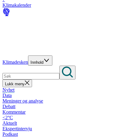
Klimakalender
Klimadesken
Innhold
Lukk meny
Nyhet
Data
Meninger og analyse
Debatt
Kommentar
<2°C
Aktuelt
Ekspertintervju
Podkast