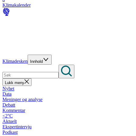
Klimakalender
Klimadesken
Innhold
Lukk meny
Nyhet
Data
Meninger og analyse
Debatt
Kommentar
<2°C
Aktuelt
Ekspertintervju
Podkast