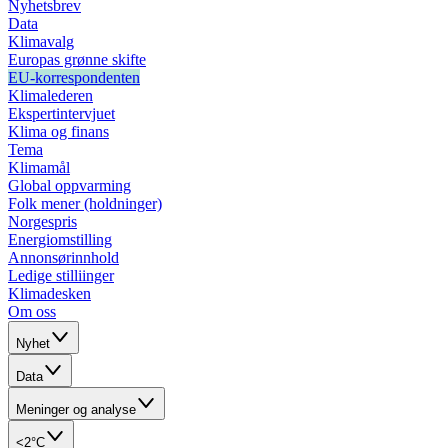
Nyhetsbrev
Data
Klimavalg
Europas grønne skifte
EU-korrespondenten
Klimalederen
Ekspertintervjuet
Klima og finans
Tema
Klimamål
Global oppvarming
Folk mener (holdninger)
Norgespris
Energiomstilling
Annonsørinnhold
Ledige stilliinger
Klimadesken
Om oss
Nyhet
Data
Meninger og analyse
<2°C