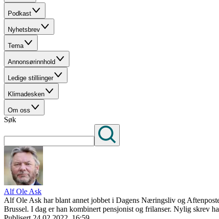
Podkast
Nyhetsbrev
Tema
Annonsørinnhold
Ledige stilliinger
Klimadesken
Om oss
Søk
Alf Ole Ask
Alf Ole Ask har blant annet jobbet i Dagens Næringsliv og Aftenpost
Brussel. I dag er han kombinert pensjonist og frilanser. Nylig skrev h
Publisert
24.02.2022, 16:59