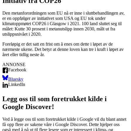
Initiativ fra COP26
Den metanforordningen som EU nå er inne i sluttbehandlingen av,
er en oppfølger av initiativet som USA og EU tok under
klimatoppmøtet COP26 i Glasgow i 2021. 100 land sluttet seg til
målet: Kutte 30 prosent i metanutslipp innen 2030, målt ut fra
utslippsnivået i 2020.
Foreløpig er det satt en frist om å enes om dette i løpet av de
nærmeste ukene. Det betyr at denne loven kan tre i kraft i løpet av
året eller tidlig neste år.
ANNONSE
Facebook
Bluesky
LinkedIn
Legg oss til som foretrukket kilde i
Google Discover!
Ved å legge oss til som foretrukket kilde i Google vil du blant annet
få opp flere av sakene våre i Google Discover. Dette hjelper oss
også med å nå ut til flere lesere som er interessert i klima- og