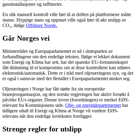
gassinstallasjoner og raffinerier.
En slik manuell kontroll ville ført til at driften på plattformene måtte
stanse. Hyppige stans og oppstart ville også føre til økt utslipp av
CO₂, ifølge
Offshore Norge.
Går Norges vei
Ministerrådet og Europaparlamentet er nå i sluttspurten av
forhandlingene om den endelige teksten. Ifølge et lekket dokument
som Energi og Klima har sett, har det spanske EU-formannskapet
fått tilslutning til et kompromiss om at disse kontrollene kan utføres
elektronisk/automatisk. Dette er i tråd med oljenæringens syn, og det
er også i samsvar med det flertallet i Europaparlamentet ønsket seg.
Oljenæringen i Norge har fått støtte fra sin europeiske
bransjeorganisasjon, og den norske regjeringen har aktivt forsøkt å
påvirke EUs organer. Denne loven (forordningen) er merket EØS-
relevant fra Kommisjonens side.
Olje- og energidepartementet
har
tidligere uttalt til Energi og Klima at Norge vil vurdere EØS-
relevans når den endelige lovteksten foreligger.
Strenge regler for utslipp