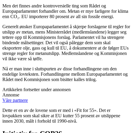
Men det finnes andre kontroversielle ting som Rådet og
Europaparlamentet forhandler om. Metan er mye farligere for klima
enn CO₂. EU importerer 80 prosent av all sin fossile energi.
Generelt ønsker Europaparlamentet å skjerpe forslagene til regler for
utslipp av metan, mens Ministerrådet (medlemslandene) legger seg
tettere opp til Kommisjonens forslag. Parlamentet vil ha strengere
bindende målsettinger. Det vil også pålegge dem som skal
eksportere olje, gass og kull til EU, å dokumentere at de følger EUs
strenge regler for metanutslipp. Medlemslandene og Kommisjonen
vil ikke være så tøffe.
Nå er man inne i sluttspurten av disse forhandlingene om den
endelige lovteksten. Forhandlingene mellom Europaparlamentet og
Rådet med Kommisjonen som bisitter kalles trilog.
Artikkelen fortsetter under annonsen
Annonse
Våre partnere
Dette er en av de lovene som er med i «Fit for 55». Det er
lovpakken som skal sikre at EU kutter 55 prosent av utslippene
innen 2030, målt i forhold til 1990-nivå.