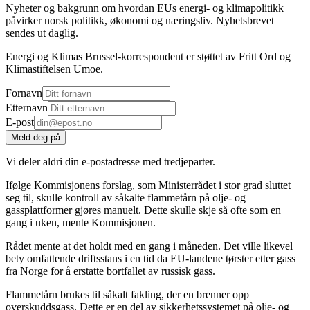
Nyheter og bakgrunn om hvordan EUs energi- og klimapolitikk
påvirker norsk politikk, økonomi og næringsliv. Nyhetsbrevet
sendes ut daglig.
Energi og Klimas Brussel-korrespondent er støttet av Fritt Ord og
Klimastiftelsen Umoe.
Fornavn
Etternavn
E-post
Meld deg på
Vi deler aldri din e-postadresse med tredjeparter.
Ifølge Kommisjonens forslag, som Ministerrådet i stor grad sluttet
seg til, skulle kontroll av såkalte flammetårn på olje- og
gassplattformer gjøres manuelt. Dette skulle skje så ofte som en
gang i uken, mente Kommisjonen.
Rådet mente at det holdt med en gang i måneden. Det ville likevel
bety omfattende driftsstans i en tid da EU-landene tørster etter gass
fra Norge for å erstatte bortfallet av russisk gass.
Flammetårn brukes til såkalt fakling, der en brenner opp
overskuddsgass. Dette er en del av sikkerhetssystemet på olje- og