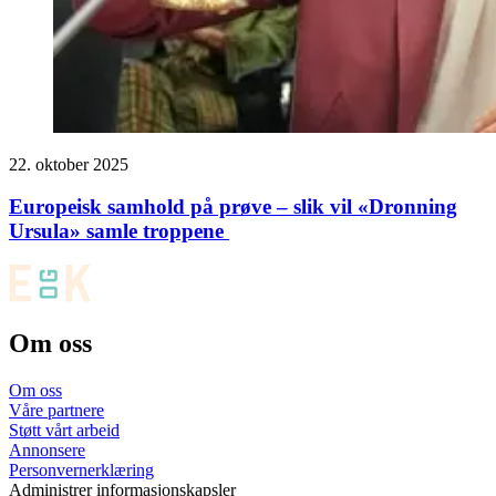
22. oktober 2025
Europeisk samhold på prøve – slik vil «Dronning
Ursula» samle troppene
Om oss
Om oss
Våre partnere
Støtt vårt arbeid
Annonsere
Personvernerklæring
Administrer informasjonskapsler