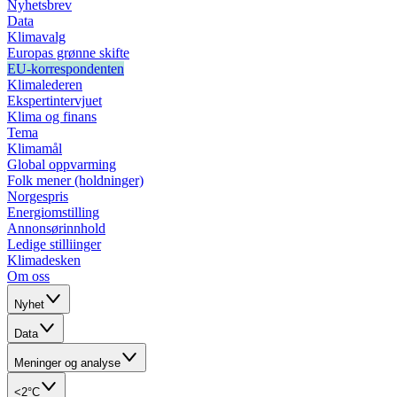
Nyhetsbrev
Data
Klimavalg
Europas grønne skifte
EU-korrespondenten
Klimalederen
Ekspertintervjuet
Klima og finans
Tema
Klimamål
Global oppvarming
Folk mener (holdninger)
Norgespris
Energiomstilling
Annonsørinnhold
Ledige stilliinger
Klimadesken
Om oss
Nyhet
Data
Meninger og analyse
<2°C