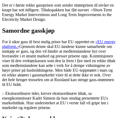
Det er i første rekke gassprisen som sender strømprisen til nivåer en
knapt har sett tidligere. Tiltakspakken har fått navnet «Short-Term
Energy Market Interventions and Long Term Improvements to the
Electricity Market Design.
Samordne gasskjøp
For å sikre gass til best mulig priser har EU opprettet en
«EU energy
platform.»
Gjennom denne skal EU-landene kunne samarbeide om
innkjøp av gass, og den vil hindre at medlemslandene byr over
hverandre i et stramt marked og presser prisene opp. Kommisjonen
viser til den verktøykassen som den la frem i fjor med en rekke tiltak
som medlemslandene kan sette i verk for å dempe virkningene av
høye priser på husholdningene. Men både EU-toppmøtet i mars og
en rekke aktører i gassmarkedet viser til at dette ikke er nok. Over
det hele henger trusselen om at Russland kan stenge gass-strømmen
til EU brått.
– Ekstraordinære tider, krever ekstraordinære tiltak, sa
energikommissær Kadri Simson da hun onsdag presenterte EUs
markedstiltak. Hun understreket at EU i verste fall vil gripe inn i
markedet og regulere prisene.