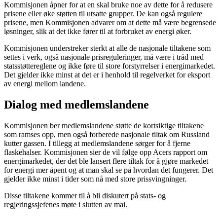
Kommisjonen åpner for at en skal bruke noe av dette for å redusere
prisene eller øke støtten til utsatte grupper. De kan også regulere
prisene, men Kommisjonen advarer om at dette må være begrensede
løsninger, slik at det ikke fører til at forbruket av energi øker.
Kommisjonen understreker sterkt at alle de nasjonale tiltakene som
settes i verk, også nasjonale prisreguleringer, må være i tråd med
statsstøttereglene og ikke føre til store forstyrrelser i energimarkedet.
Det gjelder ikke minst at det er i henhold til regelverket for eksport
av energi mellom landene.
Dialog med medlemslandene
Kommisjonen ber medlemslandene støtte de kortsiktige tiltakene
som ramses opp, men også forberede nasjonale tiltak om Russland
kutter gassen. I tillegg at medlemslandene sørger for å fjerne
flaskehalser. Kommisjonen sier de vil følge opp Acers rapport om
energimarkedet, der det ble lansert flere tiltak for å gjøre markedet
for energi mer åpent og at man skal se på hvordan det fungerer. Det
gjelder ikke minst i tider som nå med store prissvingninger.
Disse tiltakene kommer til å bli diskutert på stats- og
regjeringssjefenes møte i slutten av mai.