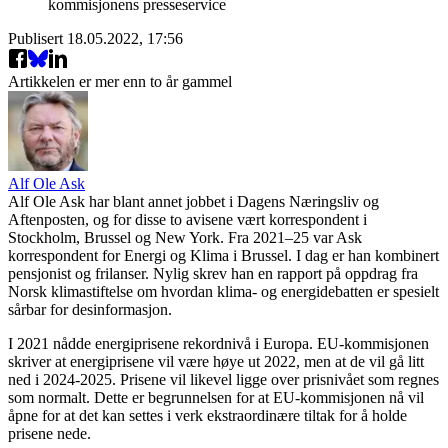
kommisjonens presseservice
Publisert
18.05.2022, 17:56
Artikkelen er mer enn to år gammel
Alf Ole Ask
Alf Ole Ask har blant annet jobbet i Dagens Næringsliv og
Aftenposten, og for disse to avisene vært korrespondent i
Stockholm, Brussel og New York. Fra 2021–25 var Ask
korrespondent for Energi og Klima i Brussel. I dag er han kombinert
pensjonist og frilanser. Nylig skrev han en rapport på oppdrag fra
Norsk klimastiftelse om hvordan klima- og energidebatten er spesielt
sårbar for desinformasjon.
I 2021 nådde energiprisene rekordnivå i Europa. EU-kommisjonen
skriver at energiprisene vil være høye ut 2022, men at de vil gå litt
ned i 2024-2025. Prisene vil likevel ligge over prisnivået som regnes
som normalt. Dette er begrunnelsen for at EU-kommisjonen nå vil
åpne for at det kan settes i verk ekstraordinære tiltak for å holde
prisene nede.