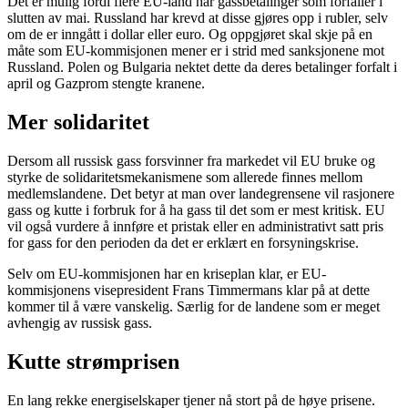
Det er mulig fordi flere EU-land har gassbetalinger som forfaller i
slutten av mai. Russland har krevd at disse gjøres opp i rubler, selv
om de er inngått i dollar eller euro. Og oppgjøret skal skje på en
måte som EU-kommisjonen mener er i strid med sanksjonene mot
Russland. Polen og Bulgaria nektet dette da deres betalinger forfalt i
april og Gazprom stengte kranene.
Mer solidaritet
Dersom all russisk gass forsvinner fra markedet vil EU bruke og
styrke de solidaritetsmekanismene som allerede finnes mellom
medlemslandene. Det betyr at man over landegrensene vil rasjonere
gass og kutte i forbruk for å ha gass til det som er mest kritisk. EU
vil også vurdere å innføre et pristak eller en administrativt satt pris
for gass for den perioden da det er erklært en forsyningskrise.
Selv om EU-kommisjonen har en kriseplan klar, er EU-
kommisjonens visepresident Frans Timmermans klar på at dette
kommer til å være vanskelig. Særlig for de landene som er meget
avhengig av russisk gass.
Kutte strømprisen
En lang rekke energiselskaper tjener nå stort på de høye prisene.