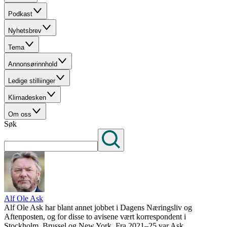
Podkast
Nyhetsbrev
Tema
Annonsørinnhold
Ledige stilliinger
Klimadesken
Om oss
Søk
Alf Ole Ask
Alf Ole Ask har blant annet jobbet i Dagens Næringsliv og
Aftenposten, og for disse to avisene vært korrespondent i
Stockholm, Brussel og New York. Fra 2021–25 var Ask