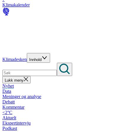
Klimakalender
Klimadesken
Innhold
Lukk meny
Nyhet
Data
Meninger og analyse
Debatt
Kommentar
<2°C
Aktuelt
Ekspertintervju
Podkast