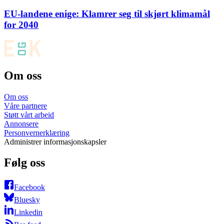
EU-landene enige: Klamrer seg til skjørt klimamål
for 2040
Om oss
Om oss
Våre partnere
Støtt vårt arbeid
Annonsere
Personvernerklæring
Administrer informasjonskapsler
Følg oss
Facebook
Bluesky
Linkedin