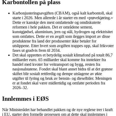
Karbontollen på plass
Karbonjusteringsavgiften (CBAM), også kalt karbontoll, skal
starte i 2026. Men allerede i år starter en med «prøvekjøring.»
Dette er kanskje den mest omfattende og omdiskuterte
reformen i hele pakken. Det er områdene sement,
kunstgjødsel, aluminium, jern og stål, hydrogen og elektrisitet
som omfattes. Dette er en avgift som ilegges import av disse
produktene fra land der produsenter ikke betaler for
utslippene. Etter hvert som avgiften trappes opp, skal frikvoter
fases ut gradvis frem til 2034.
Det skal opprettes et betydelig sosialt klimafond på totalt 86,7
milliarder euro. 65 milliarder skal komme fra inntekter fra
handel med kvoter for veitransport og bygg, resten fra
nasjonalstatene. Fondet skal blant annet bidra til at det grønne
skiftet blir sosialt rettferdig og dempe utslagene av økte
utgifter til fyring og bruk av bensin- og dieselbiler. Meningen
er at fondet skal være midlertidig og omfatte perioden fra
2026–32.
Innlemmes i EØS
Når Ministerådet har behandlet pakken og de nye reglene trer i kraft
i EU, starter den formelle prosessen om at dette skal innlemmes i