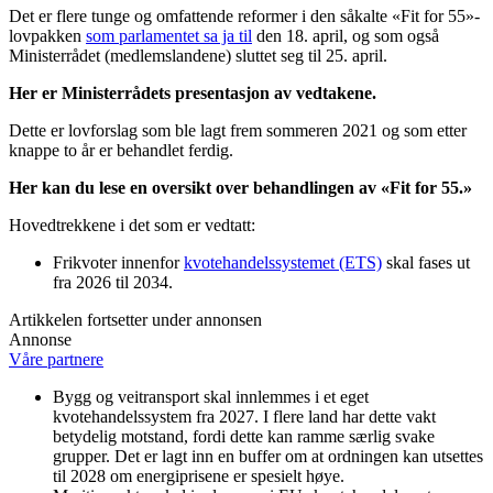
Det er flere tunge og omfattende reformer i den såkalte «Fit for 55»-
lovpakken
som parlamentet sa ja til
den 18. april, og som også
Ministerrådet (medlemslandene) sluttet seg til 25. april.
Her er Ministerrådets
presentasjon av vedtakene.
Dette er lovforslag som ble lagt frem sommeren 2021 og som etter
knappe to år er behandlet ferdig.
Her kan du lese en oversikt over
behandlingen av «Fit for 55.»
Hovedtrekkene i det som er vedtatt:
Frikvoter innenfor
kvotehandelssystemet (ETS)
skal fases ut
fra 2026 til 2034.
Artikkelen fortsetter under annonsen
Annonse
Våre partnere
Bygg og veitransport skal innlemmes i et eget
kvotehandelssystem fra 2027. I flere land har dette vakt
betydelig motstand, fordi dette kan ramme særlig svake
grupper. Det er lagt inn en buffer om at ordningen kan utsettes
til 2028 om energiprisene er spesielt høye.