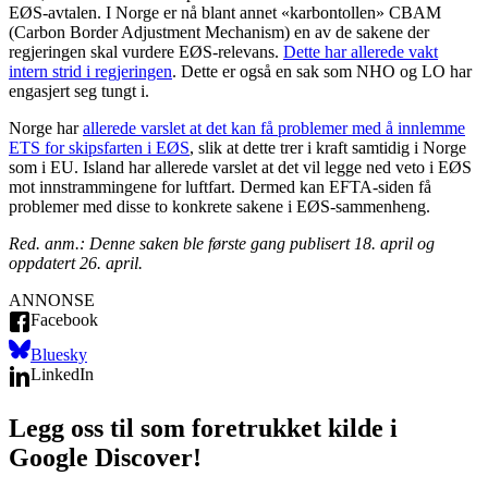
EØS-avtalen. I Norge er nå blant annet «karbontollen» CBAM
(Carbon Border Adjustment Mechanism) en av de sakene der
regjeringen skal vurdere EØS-relevans.
Dette har allerede vakt
intern strid i regjeringen
. Dette er også en sak som NHO og LO har
engasjert seg tungt i.
Norge har
allerede varslet at det kan få problemer med å innlemme
ETS for skipsfarten i EØS
, slik at dette trer i kraft samtidig i Norge
som i EU. Island har allerede varslet at det vil legge ned veto i EØS
mot innstrammingene for luftfart. Dermed kan EFTA-siden få
problemer med disse to konkrete sakene i EØS-sammenheng.
Red. anm.: Denne saken ble første gang publisert 18. april og
oppdatert 26. april.
ANNONSE
Facebook
Bluesky
LinkedIn
Legg oss til som foretrukket kilde i
Google Discover!