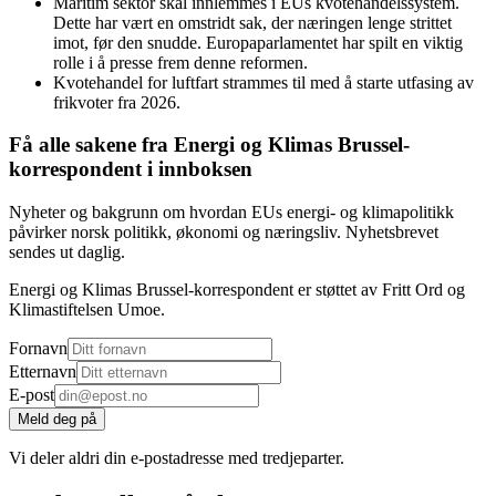
Maritim sektor skal innlemmes i EUs kvotehandelssystem.
Dette har vært en omstridt sak, der næringen lenge strittet
imot, før den snudde. Europaparlamentet har spilt en viktig
rolle i å presse frem denne reformen.
Kvotehandel for luftfart strammes til med å starte utfasing av
frikvoter fra 2026.
Få alle sakene fra Energi og Klimas Brussel-
korrespondent i innboksen
Nyheter og bakgrunn om hvordan EUs energi- og klimapolitikk
påvirker norsk politikk, økonomi og næringsliv. Nyhetsbrevet
sendes ut daglig.
Energi og Klimas Brussel-korrespondent er støttet av Fritt Ord og
Klimastiftelsen Umoe.
Fornavn
Etternavn
E-post
Meld deg på
Vi deler aldri din e-postadresse med tredjeparter.