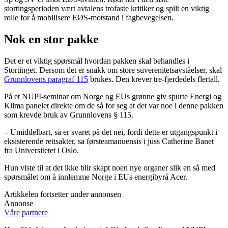
stortingsperioden vært avtalens trofaste kritiker og spilt en viktig
rolle for å mobilisere EØS-motstand i fagbevegelsen.
Nok en stor pakke
Det er et viktig spørsmål hvordan pakken skal behandles i
Stortinget. Dersom det er snakk om store suverenitetsavståelser, skal
Grunnlovens paragraf 115
brukes. Den krever tre-fjerdedels flertall.
På et NUPI-seminar om Norge og EUs grønne giv spurte Energi og
Klima panelet direkte om de så for seg at det var noe i denne pakken
som krevde bruk av Grunnlovens § 115.
– Umiddelbart, så er svaret på det nei, fordi dette er utgangspunkt i
eksisterende rettsakter, sa førsteamanuensis i juss Catherine Banet
fra Universitetet i Oslo.
Hun viste til at det ikke blir skapt noen nye organer slik en så med
spørsmålet om å innlemme Norge i EUs energibyrå Acer.
Artikkelen fortsetter under annonsen
Annonse
Våre partnere