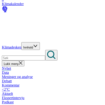
Klimakalender
Klimadesken
Innhold
Lukk meny
Nyhet
Data
Meninger og analyse
Debatt
Kommentar
<2°C
Aktuelt
Ekspertintervju
Podkast