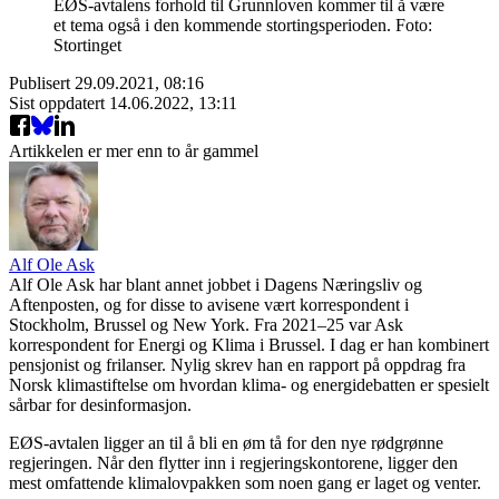
EØS-avtalens forhold til Grunnloven kommer til å være
et tema også i den kommende stortingsperioden. Foto:
Stortinget
Publisert
29.09.2021, 08:16
Sist oppdatert
14.06.2022, 13:11
Artikkelen er mer enn to år gammel
Alf Ole Ask
Alf Ole Ask har blant annet jobbet i Dagens Næringsliv og
Aftenposten, og for disse to avisene vært korrespondent i
Stockholm, Brussel og New York. Fra 2021–25 var Ask
korrespondent for Energi og Klima i Brussel. I dag er han kombinert
pensjonist og frilanser. Nylig skrev han en rapport på oppdrag fra
Norsk klimastiftelse om hvordan klima- og energidebatten er spesielt
sårbar for desinformasjon.
EØS-avtalen ligger an til å bli en øm tå for den nye rødgrønne
regjeringen. Når den flytter inn i regjeringskontorene, ligger den
mest omfattende klimalovpakken som noen gang er laget og venter.