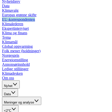
Nyhetsbrev
Data
Klimavalg
Europas grønne skifte
EU-korrespondenten
Klimalederen
Ekspertintervjuet
Klima og finans
Tema
Klimamål
Global oppvarming
Folk mener (holdninger)
Norgespris
Energiomstilling
Annonsørinnhold
Ledige stilliinger
Klimadesken
Om oss
Nyhet
Data
Meninger og analyse
<2°C