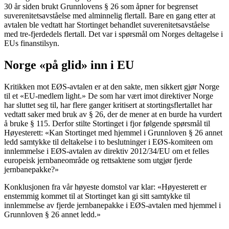
30 år siden brukt Grunnlovens § 26 som åpner for begrenset
suverenitetsavståelse med alminnelig flertall. Bare en gang etter at
avtalen ble vedtatt har Stortinget behandlet suverenitetsavståelse
med tre-fjerdedels flertall. Det var i spørsmål om Norges deltagelse i
EUs finanstilsyn.
Norge «på glid» inn i EU
Kritikken mot EØS-avtalen er at den sakte, men sikkert gjør Norge
til et «EU-medlem light.» De som har vært imot direktiver Norge
har sluttet seg til, har flere ganger kritisert at stortingsflertallet har
vedtatt saker med bruk av § 26, der de mener at en burde ha vurdert
å bruke § 115. Derfor stilte Stortinget i fjor følgende spørsmål til
Høyesterett: «Kan Stortinget med hjemmel i Grunnloven § 26 annet
ledd samtykke til deltakelse i to beslutninger i EØS-komiteen om
innlemmelse i EØS-avtalen av direktiv 2012/34/EU om et felles
europeisk jernbaneområde og rettsaktene som utgjør fjerde
jernbanepakke?»
Konklusjonen fra vår høyeste domstol var klar: «Høyesterett er
enstemmig kommet til at Stortinget kan gi sitt samtykke til
innlemmelse av fjerde jernbanepakke i EØS-avtalen med hjemmel i
Grunnloven § 26 annet ledd.»