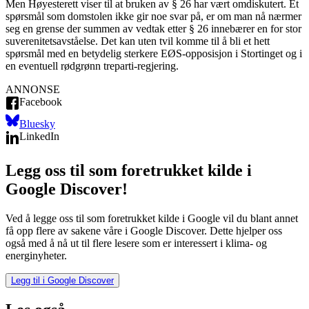
Men Høyesterett viser til at bruken av § 26 har vært omdiskutert. Et
spørsmål som domstolen ikke gir noe svar på, er om man nå nærmer
seg en grense der summen av vedtak etter § 26 innebærer en for stor
suverenitetsavståelse. Det kan uten tvil komme til å bli et hett
spørsmål med en betydelig sterkere EØS-opposisjon i Stortinget og i
en eventuell rødgrønn treparti-regjering.
ANNONSE
Facebook
Bluesky
LinkedIn
Legg oss til som foretrukket kilde i
Google Discover!
Ved å legge oss til som foretrukket kilde i Google vil du blant annet
få opp flere av sakene våre i Google Discover. Dette hjelper oss
også med å nå ut til flere lesere som er interessert i klima- og
energinyheter.
Legg til i Google Discover