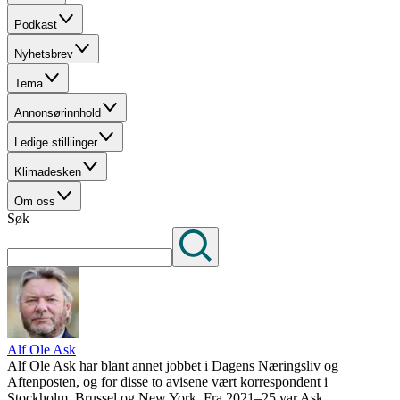
Podkast
Nyhetsbrev
Tema
Annonsørinnhold
Ledige stilliinger
Klimadesken
Om oss
Søk
Alf Ole Ask
Alf Ole Ask har blant annet jobbet i Dagens Næringsliv og
Aftenposten, og for disse to avisene vært korrespondent i
Stockholm, Brussel og New York. Fra 2021–25 var Ask