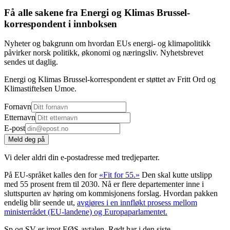
Få alle sakene fra Energi og Klimas Brussel-
korrespondent i innboksen
Nyheter og bakgrunn om hvordan EUs energi- og klimapolitikk
påvirker norsk politikk, økonomi og næringsliv. Nyhetsbrevet
sendes ut daglig.
Energi og Klimas Brussel-korrespondent er støttet av Fritt Ord og
Klimastiftelsen Umoe.
Fornavn
Etternavn
E-post
Meld deg på
Vi deler aldri din e-postadresse med tredjeparter.
På EU-språket kalles den for
«Fit for 55.»
Den skal kutte utslipp
med 55 prosent frem til 2030. Nå er flere departementer inne i
sluttspurten av høring om kommisjonens forslag. Hvordan pakken
endelig blir seende ut,
avgjøres i en innfløkt prosess mellom
ministerrådet (EU-landene) og Europaparlamentet.
Sp og SV er imot EØS-avtalen. Rødt har i den siste