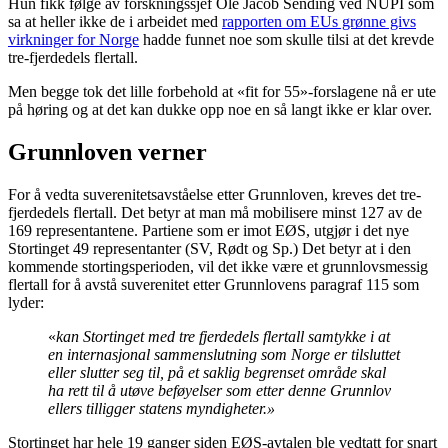
Hun fikk følge av forskningssjef Ole Jacob Sending ved NUPI som
sa at heller ikke de i arbeidet med
rapporten om EUs grønne givs
virkninger for Norge
hadde funnet noe som skulle tilsi at det krevde
tre-fjerdedels flertall.
Men begge tok det lille forbehold at «fit for 55»-forslagene nå er ute
på høring og at det kan dukke opp noe en så langt ikke er klar over.
Grunnloven verner
For å vedta suverenitetsavståelse etter Grunnloven, kreves det tre-
fjerdedels flertall. Det betyr at man må mobilisere minst 127 av de
169 representantene. Partiene som er imot EØS, utgjør i det nye
Stortinget 49 representanter (SV, Rødt og Sp.) Det betyr at i den
kommende stortingsperioden, vil det ikke være et grunnlovsmessig
flertall for å avstå suverenitet etter Grunnlovens paragraf 115 som
lyder:
«
kan Stortinget med tre fjerdedels flertall samtykke i at
en internasjonal sammenslutning som Norge er tilsluttet
eller slutter seg til, på et saklig begrenset område skal
ha rett til å utøve beføyelser som etter denne Grunnlov
ellers tilligger statens myndigheter.»
Stortinget har hele 19 ganger siden EØS-avtalen ble vedtatt for snart