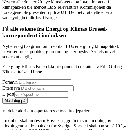
Nesten alle de nær 20 nye klimalovene og lovendringene i
klimapakken ble merket EØS-relevant fra Kommisjonen da
forslagene ble presentert i juli 2021. Det betyr at dette etter all
sannsynlighet blir lov i Norge.
Få alle sakene fra Energi og Klimas Brussel-
korrespondent i innboksen
Nyheter og bakgrunn om hvordan EUs energi- og klimapolitikk
påvirker norsk politikk, økonomi og næringsliv. Nyhetsbrevet
sendes ut daglig.
Energi og Klimas Brussel-korrespondent er støttet av Fritt Ord og
Klimastiftelsen Umoe.
Fornavn
Etternavn
E-post
Meld deg på
Vi deler aldri din e-postadresse med tredjeparter.
I oktober skal professor Hassler legge frem sin utredning av
virkningene av lovpakken for Sverige. Spesielt skal han se på CO₂-