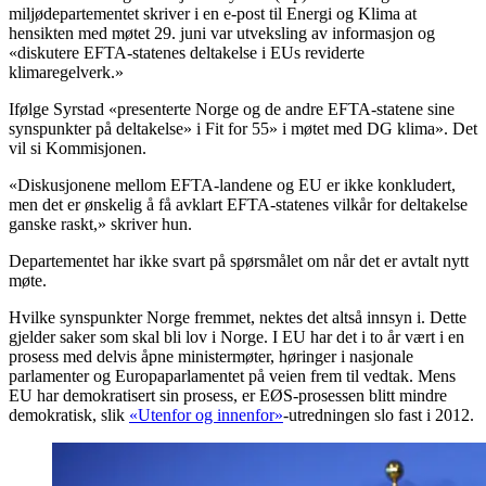
miljødepartementet skriver i en e-post til Energi og Klima at
hensikten med møtet 29. juni var utveksling av informasjon og
«diskutere EFTA-statenes deltakelse i EUs reviderte
klimaregelverk.»
Ifølge Syrstad «presenterte Norge og de andre EFTA-statene sine
synspunkter på deltakelse» i Fit for 55» i møtet med DG klima». Det
vil si Kommisjonen.
«Diskusjonene mellom EFTA-landene og EU er ikke konkludert,
men det er ønskelig å få avklart EFTA-statenes vilkår for deltakelse
ganske raskt,» skriver hun.
Departementet har ikke svart på spørsmålet om når det er avtalt nytt
møte.
Hvilke synspunkter Norge fremmet, nektes det altså innsyn i. Dette
gjelder saker som skal bli lov i Norge. I EU har det i to år vært i en
prosess med delvis åpne ministermøter, høringer i nasjonale
parlamenter og Europaparlamentet på veien frem til vedtak. Mens
EU har demokratisert sin prosess, er EØS-prosessen blitt mindre
demokratisk, slik
«Utenfor og innenfor»
-utredningen slo fast i 2012.