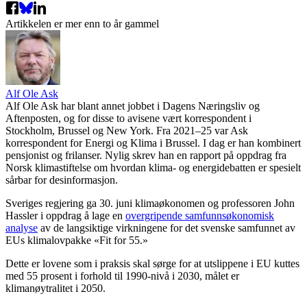
Artikkelen er mer enn to år gammel
Alf Ole Ask
Alf Ole Ask har blant annet jobbet i Dagens Næringsliv og
Aftenposten, og for disse to avisene vært korrespondent i
Stockholm, Brussel og New York. Fra 2021–25 var Ask
korrespondent for Energi og Klima i Brussel. I dag er han kombinert
pensjonist og frilanser. Nylig skrev han en rapport på oppdrag fra
Norsk klimastiftelse om hvordan klima- og energidebatten er spesielt
sårbar for desinformasjon.
Sveriges regjering ga 30. juni klimaøkonomen og professoren John
Hassler i oppdrag å lage en
overgripende samfunnsøkonomisk
analyse
av de langsiktige virkningene for det svenske samfunnet av
EUs klimalovpakke «Fit for 55.»
Dette er lovene som i praksis skal sørge for at utslippene i EU kuttes
med 55 prosent i forhold til 1990-nivå i 2030, målet er
klimanøytralitet i 2050.