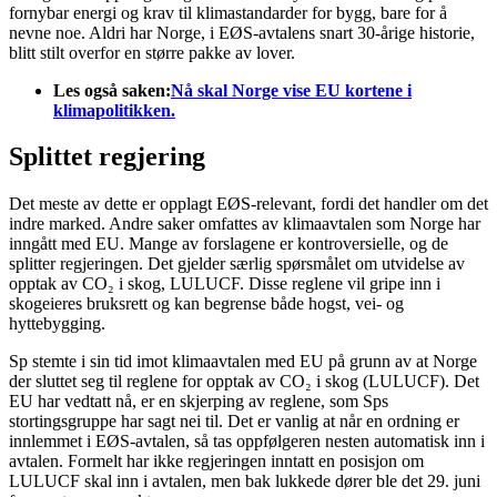
fornybar energi og krav til klimastandarder for bygg, bare for å
nevne noe. Aldri har Norge, i EØS-avtalens snart 30-årige historie,
blitt stilt overfor en større pakke av lover.
Les også saken:
Nå skal Norge vise EU kortene i
klimapolitikken.
Splittet regjering
Det meste av dette er opplagt EØS-relevant, fordi det handler om det
indre marked. Andre saker omfattes av klimaavtalen som Norge har
inngått med EU. Mange av forslagene er kontroversielle, og de
splitter regjeringen. Det gjelder særlig spørsmålet om utvidelse av
opptak av CO₂ i skog, LULUCF. Disse reglene vil gripe inn i
skogeieres bruksrett og kan begrense både hogst, vei- og
hyttebygging.
Sp stemte i sin tid imot klimaavtalen med EU på grunn av at Norge
der sluttet seg til reglene for opptak av CO₂ i skog (LULUCF). Det
EU har vedtatt nå, er en skjerping av reglene, som Sps
stortingsgruppe har sagt nei til. Det er vanlig at når en ordning er
innlemmet i EØS-avtalen, så tas oppfølgeren nesten automatisk inn i
avtalen. Formelt har ikke regjeringen inntatt en posisjon om
LULUCF skal inn i avtalen, men bak lukkede dører ble det 29. juni