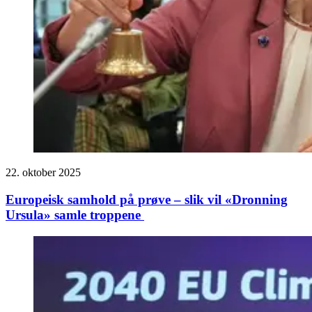
22. oktober 2025
Europeisk samhold på prøve – slik vil «Dronning
Ursula» samle troppene