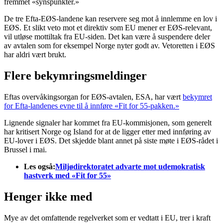
fremmet «synspunkter.»
De tre Efta-EØS-landene kan reservere seg mot å innlemme en lov i
EØS. Et slikt veto mot et direktiv som EU mener er EØS-relevant,
vil utløse mottiltak fra EU-siden. Det kan være å suspendere deler
av avtalen som for eksempel Norge nyter godt av. Vetoretten i EØS
har aldri vært brukt.
Flere bekymringsmeldinger
Eftas overvåkingsorgan for EØS-avtalen, ESA, har vært
bekymret
for Efta-landenes evne til å innføre «Fit for 55-pakken.»
Lignende signaler har kommet fra EU-kommisjonen, som generelt
har kritisert Norge og Island for at de ligger etter med innføring av
EU-lover i EØS. Det skjedde blant annet på siste møte i EØS-rådet i
Brussel i mai.
Les også:
Miljødirektoratet advarte mot udemokratisk
hastverk med «Fit for 55»
Henger ikke med
Mye av det omfattende regelverket som er vedtatt i EU, trer i kraft