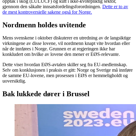
opptak i skog (LULUCF) og kutt i ikke-kvotepliktig sektor,
gjennom den såkalte innsatsfordelingsforordningen.
Dette er to av
de mest kontroversielle sakene også for Norge.
Nordmenn holdes uvitende
Mens svenskene i oktober diskuterer en utredning av de langsiktige
virkningene av disse lovene, vil nordmenn knapt vite hvordan eller
når de innføres i Norge. Grunnen er at regjeringen ikke har
konkludert om hvilke av lovene den mener er EØS-relevante.
Dette viser hvordan EØS-avtalen skiller seg fra EU-medlemskap.
Selv om konklusjonen i praksis er gitt: Norge og Sverige må innføre
de samme EU-lovene, men prosessen i EØS er hemmeligholdt og
uoversiktlig.
Bak lukkede dører i Brussel