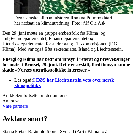
Den svenske klimaministeren Romina Pourmokhtari
har nedsatt en klimautredning. Foto: Alf Ole Ask
Den 29. juni møtte en gruppe embetsfolk fra Klima- og
miljøverndepartementet, Finansdepartementet og
Utenriksdepartementet for andre gang EU-kommisjonen (DG
Klima). Med var også Efta-sekretariatet, Island og Liechtenstein.
Energi og Klima har bedt om innsyn i referat og brevvekslinger
før møtet i Brussel, 29. juni. Dette er avslått, fordi innsyn kunne
skade «Norges utenrikspolitiske interesser.»
Les også:
I EØS har Liechtenstein veto over norsk
klimapolitikk
Artikkelen fortsetter under annonsen
Annonse
Våre partnere
Avklare snart?
Statssekretær Ragnhild Sjoner Syrstad (Ap) i Klima- og