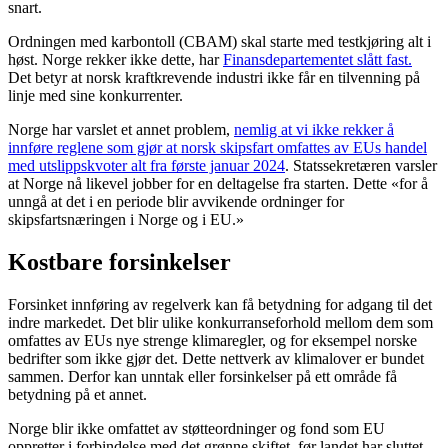
snart.
Ordningen med karbontoll (CBAM) skal starte med testkjøring alt i
høst. Norge rekker ikke dette, har
Finansdepartementet slått fast.
Det betyr at norsk kraftkrevende industri ikke får en tilvenning på
linje med sine konkurrenter.
Norge har varslet et annet problem,
nemlig at vi ikke rekker å
innføre reglene som gjør at norsk skipsfart omfattes av EUs handel
med utslippskvoter alt fra første januar 2024
. Statssekretæren varsler
at Norge nå likevel jobber for en deltagelse fra starten. Dette «for å
unngå at det i en periode blir avvikende ordninger for
skipsfartsnæringen i Norge og i EU.»
Kostbare forsinkelser
Forsinket innføring av regelverk kan få betydning for adgang til det
indre markedet. Det blir ulike konkurranseforhold mellom dem som
omfattes av EUs nye strenge klimaregler, og for eksempel norske
bedrifter som ikke gjør det. Dette nettverk av klimalover er bundet
sammen. Derfor kan unntak eller forsinkelser på ett område få
betydning på et annet.
Norge blir ikke omfattet av støtteordninger og fond som EU
oppretter i forbindelse med det grønne skiftet, før landet har sluttet