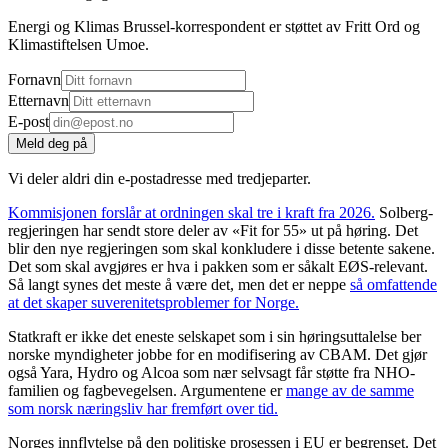
Energi og Klimas Brussel-korrespondent er støttet av Fritt Ord og
Klimastiftelsen Umoe.
Fornavn
Etternavn
E-post
Meld deg på
Vi deler aldri din e-postadresse med tredjeparter.
Kommisjonen forslår at ordningen skal tre i kraft fra 2026.
Solberg-
regjeringen har sendt store deler av
«Fit for 55» ut på høring. Det
blir den nye regjeringen som skal konkludere i disse betente sakene.
Det som skal avgjøres er hva i pakken som er såkalt EØS-relevant.
Så langt synes det meste å være det, men det er neppe
så omfattende
at det skaper suverenitetsproblemer for Norge.
Statkraft er ikke det eneste selskapet som i sin høringsuttalelse ber
norske myndigheter jobbe for en modifisering av CBAM. Det gjør
også Yara, Hydro og Alcoa som nær selvsagt får støtte fra NHO-
familien og fagbevegelsen. Argumentene er
mange av de samme
som norsk næringsliv har fremført over tid.
Norges innflytelse på den politiske prosessen i EU er begrenset. Det