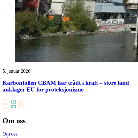
5. januar 2026
Karbontollen CBAM har trådt i kraft – store land
anklager EU for proteksjonisme
Om oss
Om oss