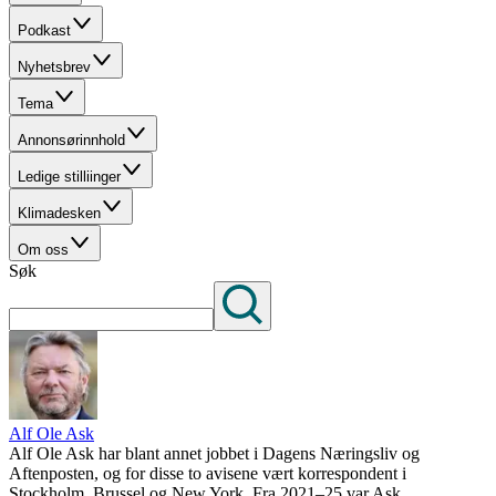
Podkast
Nyhetsbrev
Tema
Annonsørinnhold
Ledige stilliinger
Klimadesken
Om oss
Søk
Alf Ole Ask
Alf Ole Ask har blant annet jobbet i Dagens Næringsliv og
Aftenposten, og for disse to avisene vært korrespondent i
Stockholm, Brussel og New York. Fra 2021–25 var Ask