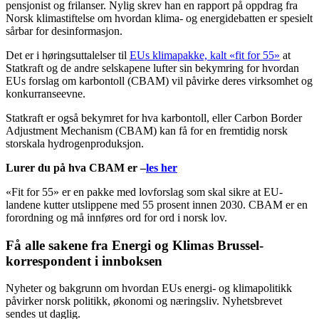
pensjonist og frilanser. Nylig skrev han en rapport på oppdrag fra
Norsk klimastiftelse om hvordan klima- og energidebatten er spesielt
sårbar for desinformasjon.
Det er i høringsuttalelser til
EUs klimapakke, kalt «fit for 55»
at
Statkraft og de andre selskapene lufter sin bekymring for hvordan
EUs forslag om karbontoll (CBAM) vil påvirke deres virksomhet og
konkurranseevne.
Statkraft er også bekymret for hva karbontoll, eller Carbon Border
Adjustment Mechanism (CBAM) kan få for en fremtidig norsk
storskala hydrogenproduksjon.
Lurer du på hva CBAM er –
les her
«Fit for 55» er en pakke med lovforslag som skal sikre at EU-
landene kutter utslippene med 55 prosent innen 2030. CBAM er en
forordning og må innføres ord for ord i norsk lov.
Få alle sakene fra Energi og Klimas Brussel-
korrespondent i innboksen
Nyheter og bakgrunn om hvordan EUs energi- og klimapolitikk
påvirker norsk politikk, økonomi og næringsliv. Nyhetsbrevet
sendes ut daglig.