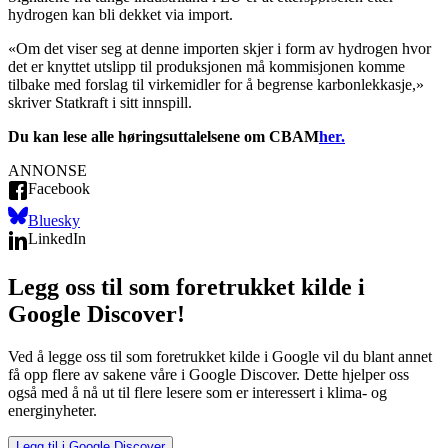
hydrogen kan bli dekket via import.
«Om det viser seg at denne importen skjer i form av hydrogen hvor
det er knyttet utslipp til produksjonen må kommisjonen komme
tilbake med forslag til virkemidler for å begrense karbonlekkasje,»
skriver Statkraft i sitt innspill.
Du kan lese alle høringsuttalelsene om CBAM
her.
ANNONSE
Facebook
Bluesky
LinkedIn
Legg oss til som foretrukket kilde i
Google Discover!
Ved å legge oss til som foretrukket kilde i Google vil du blant annet
få opp flere av sakene våre i Google Discover. Dette hjelper oss
også med å nå ut til flere lesere som er interessert i klima- og
energinyheter.
Legg til i Google Discover