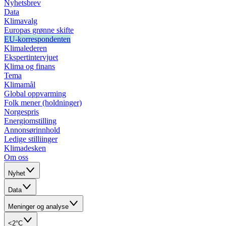
Nyhetsbrev
Data
Klimavalg
Europas grønne skifte
EU-korrespondenten
Klimalederen
Ekspertintervjuet
Klima og finans
Tema
Klimamål
Global oppvarming
Folk mener (holdninger)
Norgespris
Energiomstilling
Annonsørinnhold
Ledige stilliinger
Klimadesken
Om oss
Nyhet
Data
Meninger og analyse
<2°C