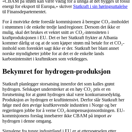
«CBAM på strøm kan være viktig for å unngå at det bygges ut fossil
energi for eksport til Europa,» skriver
Statkraft i sin høringsuttalelse
til Finansdepartementet.
For å motvirke dette foreslår kommisjonen å beregne CO₂-innholdet
i strømmen i de enkelte tredje land/regioner. Dersom det ikke er
mulig, skal det brukes et vektet snitt av CO₂-intensiteten i
kraftproduksjonen i EU. Det er her Statkraft frykter at Albania
kommer dårlig ut og at de som kjøper strøm må betale for et CO₂-
innhold som forenklet sagt ikke er der. Statkraft ber blant annet
norske myndigheter jobbe for at det er de enkelte lands
karbonintensitet i kraftmiksen som vektlegges.
Bekymret for hydrogen-produksjon
Statkraft planlegger storsatsing innenfor det som kalles grønt
hydrogen. Selskapet understreker at en høy CO₂ pris er en
forutsetning for at grønt hydrogen skal være konkurransedyktig.
Produksjon av hydrogen er kraftintensivt. Derfor slår Statkraft her
følge med den øvrige kraftkrevende industrien i Norge og ber
regjeringen jobbe for å verne CO₂-kompensasjonsordningen. EU-
kommisjonens forslag innebærer ikke CBAM på import av
hydrogen i denne omgang.
Signalene fra tunge industriland i EU er at etterspørselen etter