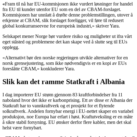
«
Fram til nå har EU-kommisjonen ikke vurdert løsninger for handel
fra EU til kunder utenfor EU som en del av CBAM-forslaget.
Kommisjonen har unnlatt å drøfte denne problemstillingen, utover å
erkjenne at CBAM, slik forslaget foreligger, vil føre til redusert
global konkurranseevne for europeisk industri,» skriver Yara.
Selskapet mener Norge bør vurdere risiko og muligheter ut ifra vårt
eget ståsted og problemene det kan skape ved å slutte seg til EUs
opplegg.
«Alternativt bør den norske regjeringen utvikle alternativer for en
norsk grensejustering, som ikke nødvendigvis er en kopi av EUs
foreslåtte CBAM,» konkluderer Yara.
Slik kan det ramme Statkraft i Albania
I dag importerer EU strøm gjennom 83 kraftforbindelser fra 11
naboland hvor det ikke er karbonprising. Ett av disse er Albania der
Statkraft har to vannkraftverk og et prosjekt for et flytende
solkraftverk. Andelen fornybar energi i EU-nettet skaper en variabel
produksjon, noe Europa har erfart i høst. Kraftutveksling er en måte
å sikre stabil forsyning. EU ønsker derfor flere kabler, men det skal
helst være fornybart.