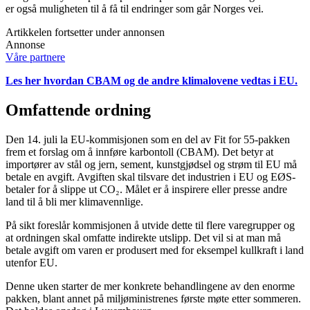
er også muligheten til å få til endringer som går Norges vei.
Artikkelen fortsetter under annonsen
Annonse
Våre partnere
Les her hvordan CBAM og de andre klimalovene vedtas i EU.
Omfattende ordning
Den 14. juli la EU-kommisjonen som en del av Fit for 55-pakken
frem et forslag om å innføre karbontoll (CBAM). Det betyr at
importører av stål og jern, sement, kunstgjødsel og strøm til EU må
betale en avgift. Avgiften skal tilsvare det industrien i EU og EØS-
betaler for å slippe ut CO₂. Målet er å inspirere eller presse andre
land til å bli mer klimavennlige.
På sikt foreslår kommisjonen å utvide dette til flere varegrupper og
at ordningen skal omfatte indirekte utslipp. Det vil si at man må
betale avgift om varen er produsert med for eksempel kullkraft i land
utenfor EU.
Denne uken starter de mer konkrete behandlingene av den enorme
pakken, blant annet på miljøministrenes første møte etter sommeren.