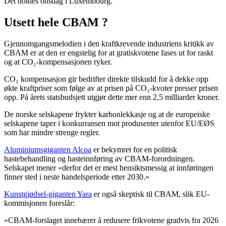
Det holdes onsdag i Luxembourg.
Utsett hele CBAM ?
Gjennomgangsmelodien i den kraftkrevende industriens kritikk av
CBAM er at den er engstelig for at gratiskvotene fases ut for raskt
og at CO₂-kompensasjonen ryker.
CO₂ kompensasjon gir bedrifter direkte tilskudd for å dekke opp
økte kraftpriser som følge av at prisen på CO₂-kvoter presser prisen
opp. På årets statsbudsjett utgjør dette mer enn 2,5 milliarder kroner.
De norske selskapene frykter karbonlekkasje og at de europeiske
selskapene taper i konkurransen mot produsenter utenfor EU/EØS
som har mindre strenge regler.
Aluminiumsgiganten Alcoa
er bekymret for en politisk
hastebehandling og hasteinnføring av CBAM-forordningen.
Selskapet mener «derfor det er mest hensiktsmessig at innføringen
finner sted i neste handelsperiode etter 2030.»
Kunstgjødsel-giganten Yara
er også skeptisk til CBAM, slik EU-
kommisjonen foreslår:
«CBAM-forslaget innebærer å redusere frikvotene gradvis fra 2026