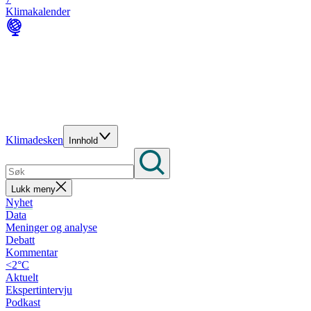
Klimakalender
Klimadesken
Innhold
Lukk meny
Nyhet
Data
Meninger og analyse
Debatt
Kommentar
<2°C
Aktuelt
Ekspertintervju
Podkast