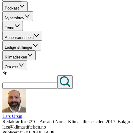
Podkast
Nyhetsbrev
Tema
Annonsørinnhold
Ledige stilliinger
Klimadesken
Om oss
Søk
Lars Ursin
Redaktør for <2°C. Ansatt i Norsk Klimastiftelse siden 2017. Bakgrun
lars@klimastiftelsen.no
Publisert
05.01.2018, 14:08