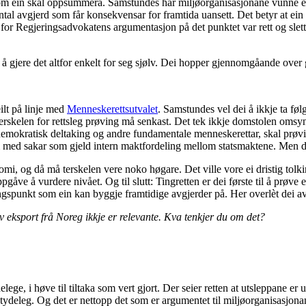
 om ein skal oppsummera. Samstundes har miljøorganisasjonane vunne ein
tal avgjerd som får konsekvensar for framtida uansett. Det betyr at ein 
, for Regjeringsadvokatens argumentasjon på det punktet var rett og slet
 gjere det altfor enkelt for seg sjølv. Dei hopper gjennomgåande over gjer
eilt på linje med
Menneskerettsutvalet
. Samstundes vel dei å ikkje ta føl
at terskelen for rettsleg prøving må senkast. Det tek ikkje domstolen omsy
e, demokratisk deltaking og andre fundamentale menneskerettar, skal pr
med sakar som gjeld intern maktfordeling mellom statsmaktene. Men dei
og då må terskelen vere noko høgare. Det ville vore ei dristig tolking, 
ppgåve å vurdere nivået. Og til slutt: Tingretten er dei første til å prøve 
angspunkt som ein kan byggje framtidige avgjerder på. Her overlèt dei avg
 eksport frå Noreg ikkje er relevante. Kva tenkjer du om det?
ge, i høve til tiltaka som vert gjort. Der seier retten at utsleppane er
etydeleg. Og det er nettopp det som er argumentet til miljøorganisasjonane