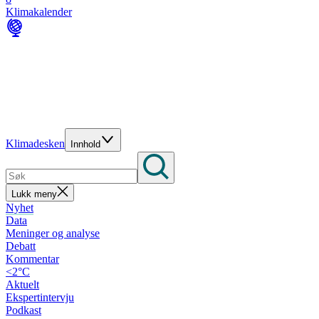
Klimakalender
Klimadesken
Innhold
Lukk meny
Nyhet
Data
Meninger og analyse
Debatt
Kommentar
<2°C
Aktuelt
Ekspertintervju
Podkast