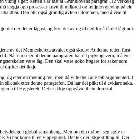
 viktig siger: Retten slår fast at Grunnlovens paragraf 112 verkeleg
må leggja opp prosessar knytt til miljørett og miljølovgjeving på ein
t uhaldbar. Den blir også grundig avfeia i dommen, med å vise til
det der det er lågast, og bryt det av og til ned for å få det lågt nok.
gjene av det Menneskerettsutvalet også skreiv: At denne retten finst
n til. Når ein seier at denne paragrafen har eit prøvingsvern, må ein
øvingsterskelen være låg. Den skal være noko høgare for saker som
 drøfter det ikkje .
og etter mi meining feil, men då ville dei i alle fall argumentert. I
ein slik sak etter denne paragrafen. Då har dei plikt til å avklare saka.
jerda til Høgsterett. Det er ikkje oppgåva til ein domstol.
 ubetydelege i global samanheng. Men om ein dråpe i seg sjølv er
: Vi har kome til eit vippepunkt. Det tek dei ikkje stilling til. Dei