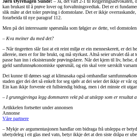
Jørn Øyrehagen Sunde:
– Ja, det vart 2-1 til Regjeringsadvokaten,
kan brukast til å prøve lover og forvaltningsvedtak. Det er ei fundamen
slik måte at det toler prøving i domstolane. Det er ikkje overraskande
forarbeida til nye paragraf 112.
Men på dei interessante spørsmåla som følgjer av dette, vel domstolen å
– Kva meiner du med det?
– Når tingretten slår fast at eit reint miljø er ein menneskerett, er dei h
allereie, men er for lite brukt, og må styrkast. Altså seier utvalet då 
passe han inn i eksisterande prøvingslære. Når det kjem til liv, hels
gjeld samfunnsøkonomiske spørsmål, og ein skal vere særskilt varsam 
Dei kunne til dømes sagt at klimasaka også omhandlar samfunnsøkonomi, 
staden gjer dei det så enkelt for seg sjølv at dei seier det ikkje er vår o
Ein kan ikkje forvente eit fullstendig bidrag, men i det minste eit utg
– I grunngjevinga legg dommaren vekt på at utslepp som er resultat av
Artikkelen fortsetter under annonsen
Annonse
Våre partnere
– Mykje av argumentasjonen handlar om bidraga frå utsleppa er betydele
ubetydeleg i eit glas med vatn, betyr ikkje det at den siste dråpa er ub