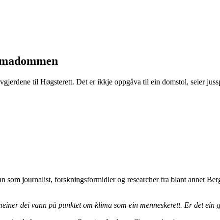
klimadommen
e avgjerdene til Høgsterett. Det er ikkje oppgåva til ein domstol, seier 
n som journalist, forskningsformidler og researcher fra blant annet Be
meiner dei vann på punktet om klima som ein menneskerett. Er det ein 