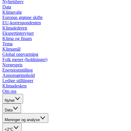
Nyhetsbrev
Data
Klimavalg
Europas grønne skifte
EU-korrespondenten
Klimalederen
Ekspertintervjuet
Klima og finans
Tema
Klimamål
Global oppvarming
Folk mener (holdninger)
Norgespris
Energiomstilling
Annonsørinnhold
Ledige stilliinger
Klimadesken
Om oss
Nyhet
Data
Meninger og analyse
<2°C