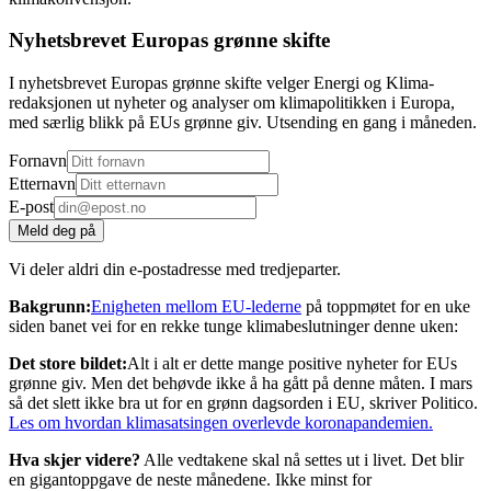
Nyhetsbrevet Europas grønne skifte
I nyhetsbrevet Europas grønne skifte velger Energi og Klima-
redaksjonen ut nyheter og analyser om klimapolitikken i Europa,
med særlig blikk på EUs grønne giv. Utsending en gang i måneden.
Fornavn
Etternavn
E-post
Meld deg på
Vi deler aldri din e-postadresse med tredjeparter.
Bakgrunn:
Enigheten mellom EU-lederne
på toppmøtet for en uke
siden banet vei for en rekke tunge klimabeslutninger denne uken:
Det store bildet:
Alt i alt er dette mange positive nyheter for EUs
grønne giv. Men det behøvde ikke å ha gått på denne måten. I mars
så det slett ikke bra ut for en grønn dagsorden i EU, skriver Politico.
Les om hvordan klimasatsingen overlevde koronapandemien.
Hva skjer videre?
Alle vedtakene skal nå settes ut i livet. Det blir
en gigantoppgave de neste månedene. Ikke minst for