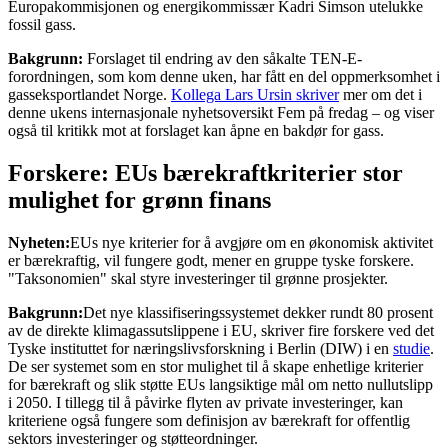
Europakommisjonen og energikommissær Kadri Simson utelukke
fossil gass.
Bakgrunn:
Forslaget til endring av den såkalte TEN-E-
forordningen, som kom denne uken, har fått en del oppmerksomhet i
gasseksportlandet Norge.
Kollega Lars Ursin skriver
mer om det i
denne ukens internasjonale nyhetsoversikt Fem på fredag – og viser
også til kritikk mot at forslaget kan åpne en bakdør for gass.
Forskere: EUs bærekraftkriterier stor
mulighet for grønn finans
Nyheten:
EUs nye kriterier for å avgjøre om en økonomisk aktivitet
er bærekraftig, vil fungere godt, mener en gruppe tyske forskere.
"Taksonomien" skal styre investeringer til grønne prosjekter.
Bakgrunn:
Det nye klassifiseringssystemet dekker rundt 80 prosent
av de direkte klimagassutslippene i EU, skriver fire forskere ved det
Tyske instituttet for næringslivsforskning i Berlin (DIW) i en
studie
.
De ser systemet som en stor mulighet til å skape enhetlige kriterier
for bærekraft og slik støtte EUs langsiktige mål om netto nullutslipp
i 2050. I tillegg til å påvirke flyten av private investeringer, kan
kriteriene også fungere som definisjon av bærekraft for offentlig
sektors investeringer og støtteordninger.