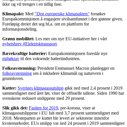
ikke og vil trenges i en tidlig fase.
Klimapakt
:
Med
"Den europeiske klimapakten"
forsøker
Europakommisjonen å engasjere sivilsamfunnet i den grønne given.
Foreløpig dreier det seg bl.a. om en plattform for
informasjonsdeling.
Grønn mobilitet:
Les mer om nye EU-initiativer her i vårt
nyhetsbrev #Elektrisktransport
.
Bærekraftige batterier:
Europakommisjonen foreslår nye
miljøkrav
til den voksende batteriindustrien.
Folkeavstemning:
President Emmanuel Macron planlegger en
folkeavstemning
om å inkludere klimamål og naturvern i
grunnloven.
Kutter
:
Sveriges klimagassutslipp
gikk ned med 2,4 prosent i 2019
sammenlignet med året før, viser de offisielle tallene. Siden 1990 har
svenskene redusert utslippene med 29 prosent.
Slik gikk det:
Fasiten for 2019
, pre-korona, viser at
klimagassutslippene i EU falt med 3,7 prosent sammenlignet med
2018. Mesteparten av kuttet ble levert av sektorene innenfor
kvotemarkedet. EUs utslipp var ned 24 prosent i 2019 sammenlignet