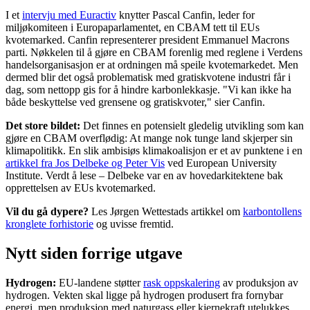
I et
intervju med Euractiv
knytter Pascal Canfin, leder for
miljøkomiteen i Europaparlamentet, en CBAM tett til EUs
kvotemarked. Canfin representerer president Emmanuel Macrons
parti. Nøkkelen til å gjøre en CBAM forenlig med reglene i Verdens
handelsorganisasjon er at ordningen må speile kvotemarkedet. Men
dermed blir det også problematisk med gratiskvotene industri får i
dag, som nettopp gis for å hindre karbonlekkasje. "Vi kan ikke ha
både beskyttelse ved grensene og gratiskvoter," sier Canfin.
Det store bildet:
Det finnes en potensielt gledelig utvikling som kan
gjøre en CBAM overflødig: At mange nok tunge land skjerper sin
klimapolitikk. En slik ambisiøs klimakoalisjon er et av punktene i en
artikkel fra Jos Delbeke og Peter Vis
ved European University
Institute. Verdt å lese – Delbeke var en av hovedarkitektene bak
opprettelsen av EUs kvotemarked.
Vil du gå dypere?
Les Jørgen Wettestads artikkel om
karbontollens
kronglete forhistorie
og uvisse fremtid.
Nytt siden forrige utgave
Hydrogen
:
EU-landene støtter
rask oppskalering
av produksjon av
hydrogen. Vekten skal ligge på hydrogen produsert fra fornybar
energi, men produksjon med naturgass eller kjernekraft utelukkes