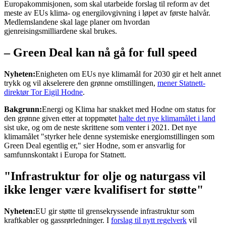
Europakommisjonen, som skal utarbeide forslag til reform av det
meste av EUs klima- og energilovgivning i løpet av første halvår.
Medlemslandene skal lage planer om hvordan
gjenreisingsmilliardene skal brukes.
– Green Deal kan nå gå for full speed
Nyheten:
Enigheten om EUs nye klimamål for 2030 gir et helt annet
trykk og vil akselerere den grønne omstillingen,
mener Statnett-
direktør Tor Eigil Hodne
.
Bakgrunn:
Energi og Klima har snakket med Hodne om status for
den grønne given etter at toppmøtet
halte det nye klimamålet i land
sist uke, og om de neste skrittene som venter i 2021. Det nye
klimamålet "styrker hele denne systemiske energiomstillingen som
Green Deal egentlig er," sier Hodne, som er ansvarlig for
samfunnskontakt i Europa for Statnett.
"Infrastruktur for olje og naturgass vil
ikke lenger være kvalifisert for støtte"
Nyheten:
EU gir støtte til grensekryssende infrastruktur som
kraftkabler og gassrørledninger. I
forslag til nytt regelverk
vil