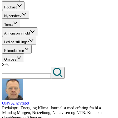
Podkast
Nyhetsbrev
Tema
Annonsørinnhold
Ledige stilliinger
Klimadesken
Om oss
Søk
Olav A. Øvrebø
Redaktør i Energi og Klima. Journalist med erfaring fra bl.a.
Mandag Morgen, Netzeitung, Nettavisen og NTB. Kontakt:
olav@energiogklima.no