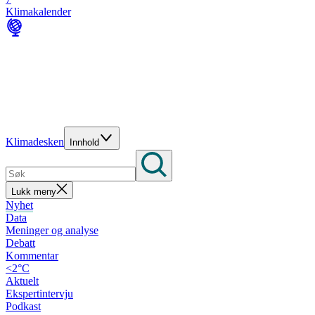
Klimakalender
Klimadesken
Innhold
Lukk meny
Nyhet
Data
Meninger og analyse
Debatt
Kommentar
<2°C
Aktuelt
Ekspertintervju
Podkast