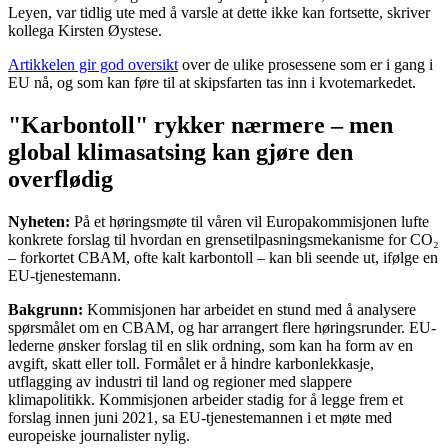
Leyen, var tidlig ute med å varsle at dette ikke kan fortsette, skriver
kollega Kirsten Øystese.
Artikkelen gir god oversikt
over de ulike prosessene som er i gang i
EU nå, og som kan føre til at skipsfarten tas inn i kvotemarkedet.
"Karbontoll" rykker nærmere – men
global klimasatsing kan gjøre den
overflødig
Nyheten:
På et høringsmøte til våren vil Europakommisjonen lufte
konkrete forslag til hvordan en grensetilpasningsmekanisme for CO₂
– forkortet CBAM, ofte kalt karbontoll – kan bli seende ut, ifølge en
EU-tjenestemann.
Bakgrunn:
Kommisjonen har arbeidet en stund med å analysere
spørsmålet om en CBAM, og har arrangert flere høringsrunder. EU-
lederne ønsker forslag til en slik ordning, som kan ha form av en
avgift, skatt eller toll. Formålet er å hindre karbonlekkasje,
utflagging av industri til land og regioner med slappere
klimapolitikk. Kommisjonen arbeider stadig for å legge frem et
forslag innen juni 2021, sa EU-tjenestemannen i et møte med
europeiske journalister nylig.