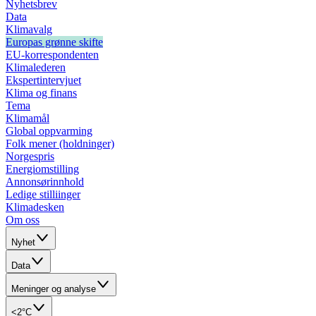
Nyhetsbrev
Data
Klimavalg
Europas grønne skifte
EU-korrespondenten
Klimalederen
Ekspertintervjuet
Klima og finans
Tema
Klimamål
Global oppvarming
Folk mener (holdninger)
Norgespris
Energiomstilling
Annonsørinnhold
Ledige stilliinger
Klimadesken
Om oss
Nyhet
Data
Meninger og analyse
<2°C