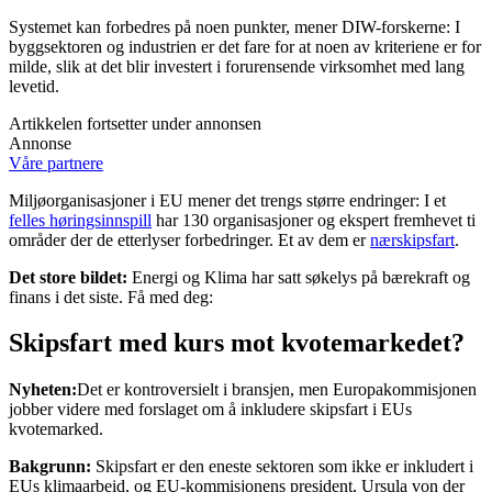
Systemet kan forbedres på noen punkter, mener DIW-forskerne: I
byggsektoren og industrien er det fare for at noen av kriteriene er for
milde, slik at det blir investert i forurensende virksomhet med lang
levetid.
Artikkelen fortsetter under annonsen
Annonse
Våre partnere
Miljøorganisasjoner i EU mener det trengs større endringer: I et
felles høringsinnspill
har 130 organisasjoner og ekspert fremhevet ti
områder der de etterlyser forbedringer. Et av dem er
nærskipsfart
.
Det store bildet:
Energi og Klima har satt søkelys på bærekraft og
finans i det siste. Få med deg:
Skipsfart med kurs mot kvotemarkedet?
Nyheten:
Det er kontroversielt i bransjen, men Europakommisjonen
jobber videre med forslaget om å inkludere skipsfart i EUs
kvotemarked.
Bakgrunn:
Skipsfart er den eneste sektoren som ikke er inkludert i
EUs klimaarbeid, og EU-kommisjonens president, Ursula von der