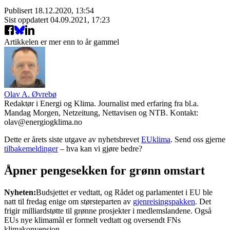
Publisert
18.12.2020, 13:54
Sist oppdatert
04.09.2021, 17:23
Artikkelen er mer enn to år gammel
Olav A. Øvrebø
Redaktør i Energi og Klima. Journalist med erfaring fra bl.a.
Mandag Morgen, Netzeitung, Nettavisen og NTB. Kontakt:
olav@energiogklima.no
Dette er årets siste utgave av nyhetsbrevet
EUklima
. Send oss gjerne
tilbakemeldinger
– hva kan vi gjøre bedre?
Åpner pengesekken for grønn omstart
Nyheten:
Budsjettet er vedtatt, og Rådet og parlamentet i EU ble
natt til fredag enige om størsteparten av
gjenreisingspakken
. Det
frigir milliardstøtte til grønne prosjekter i medlemslandene. Også
EUs nye klimamål er formelt vedtatt og oversendt FNs
klimakonvensjon.