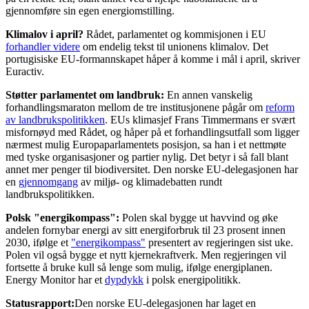
gjennomføre sin egen energiomstilling.
Klimalov i april?
Rådet, parlamentet og kommisjonen i EU
forhandler videre
om endelig tekst til unionens klimalov. Det
portugisiske EU-formannskapet håper å komme i mål i april, skriver
Euractiv.
Støtter parlamentet om landbruk:
En annen vanskelig
forhandlingsmaraton mellom de tre institusjonene pågår om
reform
av landbrukspolitikken
. EUs klimasjef Frans Timmermans er svært
misfornøyd med Rådet, og håper på et forhandlingsutfall som ligger
nærmest mulig Europaparlamentets posisjon, sa han i et nettmøte
med tyske organisasjoner og partier nylig. Det betyr i så fall blant
annet mer penger til biodiversitet. Den norske EU-delegasjonen har
en
gjennomgang
av miljø- og klimadebatten rundt
landbrukspolitikken.
Polsk "energikompass":
Polen skal bygge ut havvind og øke
andelen fornybar energi av sitt energiforbruk til 23 prosent innen
2030, ifølge et
"energikompass"
presentert av regjeringen sist uke.
Polen vil også bygge et nytt kjernekraftverk. Men regjeringen vil
fortsette å bruke kull så lenge som mulig, ifølge energiplanen.
Energy Monitor har et
dypdykk
i polsk energipolitikk.
Status
rapport:
Den norske EU-delegasjonen har laget en