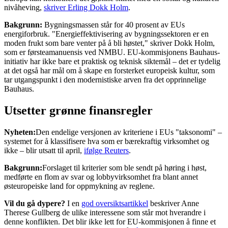
nivåheving,
skriver Erling Dokk Holm
.
Bakgrunn:
Bygningsmassen står for 40 prosent av EUs
energiforbruk. "Energieffektivisering av bygningssektoren er en
moden frukt som bare venter på å bli høstet," skriver Dokk Holm,
som er førsteamanuensis ved NMBU. EU-kommisjonens Bauhaus-
initiativ har ikke bare et praktisk og teknisk siktemål – det er tydelig
at det også har mål om å skape en forsterket europeisk kultur, som
tar utgangspunkt i den modernistiske arven fra det opprinnelige
Bauhaus.
Utsetter grønne finansregler
Nyheten:
Den endelige versjonen av kriteriene i EUs "taksonomi" –
systemet for å klassifisere hva som er bærekraftig virksomhet og
ikke – blir utsatt til april,
ifølge Reuters
.
Bakgrunn:
Forslaget til kriterier som ble sendt på høring i høst,
medførte en flom av svar og lobbyvirksomhet fra blant annet
østeuropeiske land for oppmykning av reglene.
Vil du gå dypere?
I en
god oversiktsartikkel
beskriver Anne
Therese Gullberg de ulike interessene som står mot hverandre i
denne konflikten. Det blir ikke lett for EU-kommisjonen å finne et