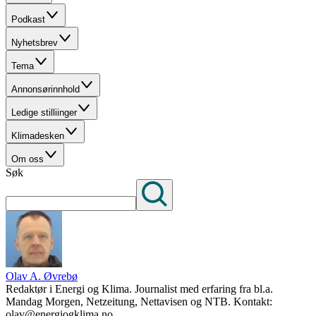
Podkast
Nyhetsbrev
Tema
Annonsørinnhold
Ledige stilliinger
Klimadesken
Om oss
Søk
Olav A. Øvrebø
Redaktør i Energi og Klima. Journalist med erfaring fra bl.a.
Mandag Morgen, Netzeitung, Nettavisen og NTB. Kontakt:
olav@energiogklima.no