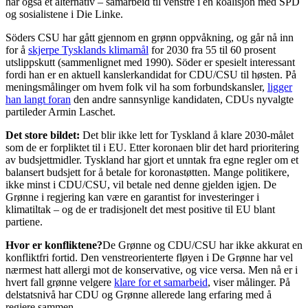
har også et alternativ – samarbeid til venstre i en koalisjon med SPD
og sosialistene i Die Linke.
Söders CSU har gått gjennom en grønn oppvåkning, og går nå inn
for å
skjerpe Tysklands klimamål
for 2030 fra 55 til 60 prosent
utslippskutt (sammenlignet med 1990). Söder er spesielt interessant
fordi han er en aktuell kanslerkandidat for CDU/CSU til høsten. På
meningsmålinger om hvem folk vil ha som forbundskansler,
ligger
han langt foran
den andre sannsynlige kandidaten, CDUs nyvalgte
partileder Armin Laschet.
Det store bildet:
Det blir ikke lett for Tyskland å klare 2030-målet
som de er forpliktet til i EU. Etter koronaen blir det hard prioritering
av budsjettmidler. Tyskland har gjort et unntak fra egne regler om et
balansert budsjett for å betale for koronastøtten. Mange politikere,
ikke minst i CDU/CSU, vil betale ned denne gjelden igjen. De
Grønne i regjering kan være en garantist for investeringer i
klimatiltak – og de er tradisjonelt det mest positive til EU blant
partiene.
Hvor er konfliktene?
De Grønne og CDU/CSU har ikke akkurat en
konfliktfri fortid. Den venstreorienterte fløyen i De Grønne har vel
nærmest hatt allergi mot de konservative, og vice versa. Men nå er i
hvert fall grønne velgere
klar
e for et samarbeid
, viser målinger. På
delstatsnivå har CDU og Grønne allerede lang erfaring med å
regjere sammen.