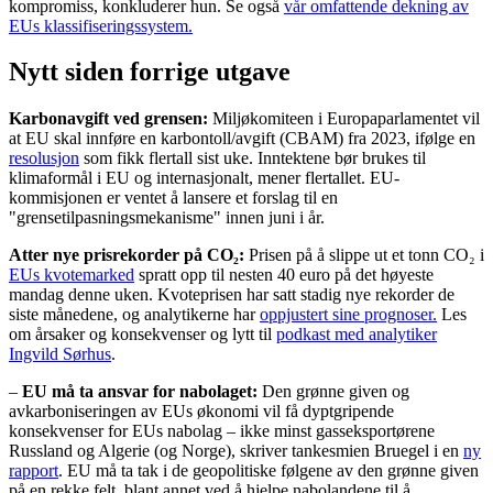
kompromiss, konkluderer hun. Se også
vår omfattende dekning av
EUs klassifiseringssystem.
Nytt siden forrige utgave
Karbonavgift ved grensen:
Miljøkomiteen i Europaparlamentet vil
at EU skal innføre en karbontoll/avgift (CBAM) fra 2023, ifølge en
resolusjon
som fikk flertall sist uke. Inntektene bør brukes til
klimaformål i EU og internasjonalt, mener flertallet. EU-
kommisjonen er ventet å lansere et forslag til en
"grensetilpasningsmekanisme" innen juni i år.
Atter nye prisrekorder på CO₂:
Prisen på å slippe ut et tonn CO₂ i
EUs kvotemarked
spratt opp til nesten 40 euro på det høyeste
mandag denne uken. Kvoteprisen har satt stadig nye rekorder de
siste månedene, og analytikerne har
oppjustert sine prognoser.
Les
om årsaker og konsekvenser og lytt til
podkast med analytiker
Ingvild Sørhus
.
–
EU må ta ansvar for nabolaget:
Den grønne given og
avkarboniseringen av EUs økonomi vil få dyptgripende
konsekvenser for EUs nabolag – ikke minst gasseksportørene
Russland og Algerie (og Norge), skriver tankesmien Bruegel i en
ny
rapport
. EU må ta tak i de geopolitiske følgene av den grønne given
på en rekke felt, blant annet ved å hjelpe nabolandene til å