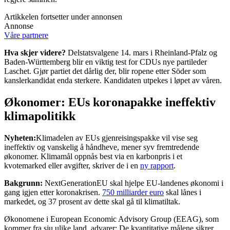
Artikkelen fortsetter under annonsen
Annonse
Våre partnere
Hva skjer videre?
Delstatsvalgene 14. mars i Rheinland-Pfalz og
Baden-Württemberg blir en viktig test for CDUs nye partileder
Laschet. Gjør partiet det dårlig der, blir ropene etter Söder som
kanslerkandidat enda sterkere. Kandidaten utpekes i løpet av våren.
Økonomer: EUs koronapakke ineffektiv
klimapolitikk
Nyheten:
Klimadelen av EUs gjenreisingspakke vil vise seg
ineffektiv og vanskelig å håndheve, mener syv fremtredende
økonomer. Klimamål oppnås best via en karbonpris i et
kvotemarked eller avgifter, skriver de i en
ny rapport
.
Bakgrunn:
NextGenerationEU skal hjelpe EU-landenes økonomi i
gang igjen etter koronakrisen.
750 milliarder euro
skal lånes i
markedet, og 37 prosent av dette skal gå til klimatiltak.
Økonomene i European Economic Advisory Group (EEAG), som
kommer fra sju ulike land, advarer: De kvantitative målene sikrer