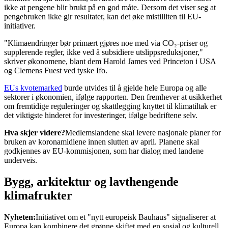
ikke at pengene blir brukt på en god måte. Dersom det viser seg at
pengebruken ikke gir resultater, kan det øke mistilliten til EU-
initiativer.
"Klimaendringer bør primært gjøres noe med via CO₂-priser og
supplerende regler, ikke ved å subsidiere utslippsreduksjoner,"
skriver økonomene, blant dem Harold James ved Princeton i USA
og Clemens Fuest ved tyske Ifo.
EUs kvotemarked
burde utvides til å gjelde hele Europa og alle
sektorer i økonomien, ifølge rapporten. Den fremhever at usikkerhet
om fremtidige reguleringer og skattlegging knyttet til klimatiltak er
det viktigste hinderet for investeringer, ifølge bedriftene selv.
Hva skjer videre?
Medlemslandene skal levere nasjonale planer for
bruken av koronamidlene innen slutten av april. Planene skal
godkjennes av EU-kommisjonen, som har dialog med landene
underveis.
Bygg, arkitektur og lavthengende
klimafrukter
Nyheten:
Initiativet om et "nytt europeisk Bauhaus" signaliserer at
Europa kan kombinere det grønne skiftet med en sosial og kulturell