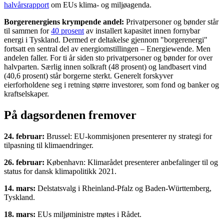
halvårsrapport
om EUs klima- og miljøagenda.
Borgerenergiens krympende andel:
Privatpersoner og bønder står
til sammen for
40 prosent
av installert kapasitet innen fornybar
energi i Tyskland. Dermed er deltakelse gjennom "borgerenergi"
fortsatt en sentral del av energiomstillingen – Energiewende. Men
andelen faller. For ti år siden sto privatpersoner og bønder for over
halvparten. Særlig innen solkraft (48 prosent) og landbasert vind
(40,6 prosent) står borgerne sterkt. Generelt forskyver
eierforholdene seg i retning større investorer, som fond og banker og
kraftselskaper.
På dagsordenen fremover
24. februar:
Brussel: EU-kommisjonen presenterer ny strategi for
tilpasning til klimaendringer.
26. februar:
København: Klimarådet presenterer anbefalinger til og
status for dansk klimapolitikk 2021.
14. mars:
Delstatsvalg i Rheinland-Pfalz og Baden-Württemberg,
Tyskland.
18. mars:
EUs miljøministre møtes i Rådet.