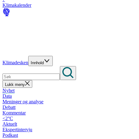
Klimakalender
Klimadesken
Innhold
Lukk meny
Nyhet
Data
Meninger og analyse
Debatt
Kommentar
<2°C
Aktuelt
Ekspertintervju
Podkast