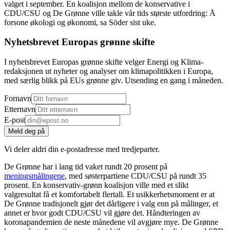
valget i september. En koalisjon mellom de konservative i
CDU/CSU og De Grønne ville takle vår tids største utfordring: Å
forsone økologi og økonomi, sa Söder sist uke.
Nyhetsbrevet Europas grønne skifte
I nyhetsbrevet Europas grønne skifte velger Energi og Klima-
redaksjonen ut nyheter og analyser om klimapolitikken i Europa,
med særlig blikk på EUs grønne giv. Utsending en gang i måneden.
Fornavn
Etternavn
E-post
Meld deg på
Vi deler aldri din e-postadresse med tredjeparter.
De Grønne har i lang tid vaket rundt 20 prosent på
meningsmålingene
, med søsterpartiene CDU/CSU på rundt 35
prosent. En konservativ-grønn koalisjon ville med et slikt
valgresultat få et komfortabelt flertall. Et usikkerhetsmoment er at
De Grønne tradisjonelt gjør det dårligere i valg enn på målinger, et
annet er hvor godt CDU/CSU vil gjøre det. Håndteringen av
koronapandemien de neste månedene vil avgjøre mye. De Grønne