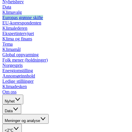
Nyhetsbrev
Data
Klimavalg
Europas grønne skifte
EU-korrespondenten
Klimalederen
Ekspertintervjuet
Klima og finans
Tema
Klimamål
Global oppvarming
Folk mener (holdninger)
Norgespris
Energiomstilling
Annonsørinnhold
Ledige stilliinger
Klimadesken
Om oss
Nyhet
Data
Meninger og analyse
<2°C