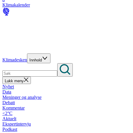
Klimakalender
Klimadesken
Innhold
Lukk meny
Nyhet
Data
Meninger og analyse
Debatt
Kommentar
<2°C
Aktuelt
Ekspertintervju
Podkast