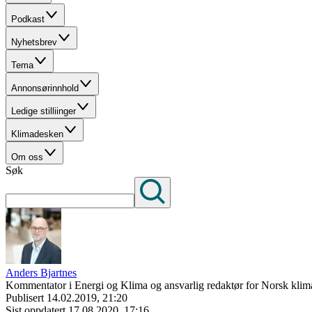
Podkast
Nyhetsbrev
Tema
Annonsørinnhold
Ledige stilliinger
Klimadesken
Om oss
Søk
Anders Bjartnes
Kommentator i Energi og Klima og ansvarlig redaktør for Norsk klima
Publisert
14.02.2019, 21:20
Sist oppdatert
17.08.2020, 17:16