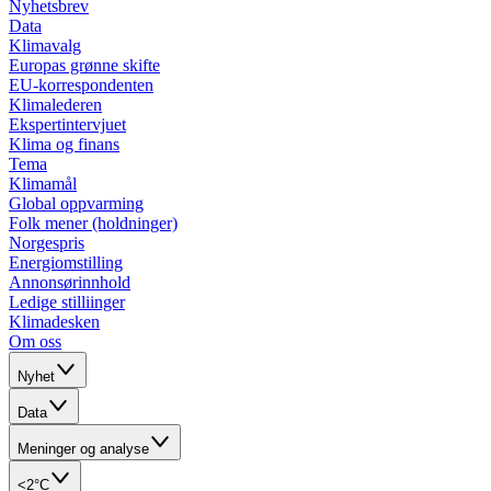
Nyhetsbrev
Data
Klimavalg
Europas grønne skifte
EU-korrespondenten
Klimalederen
Ekspertintervjuet
Klima og finans
Tema
Klimamål
Global oppvarming
Folk mener (holdninger)
Norgespris
Energiomstilling
Annonsørinnhold
Ledige stilliinger
Klimadesken
Om oss
Nyhet
Data
Meninger og analyse
<2°C