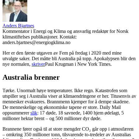
Anders Bjartnes
Kommentator i Energi og Klima og ansvarlig redaktør for Norsk
klimastiftelses publikasjoner. Kontakt:
anders.bjartnes@energiogklima.no
Her er den første utgaven av Fem på fredag i 2020 med mine
utvalgte saker. Det måtte bli Australia på topp. Apokalypsen blir den
nye normalen,
skriver
Paul Krugman i New York Times.
Australia brenner
Tørke. Unormalt høye temperaturer. Ikke regn. Katastrofen som
utspiller seg i Australia viser at klimaendringene er her. Titusenvis av
mennesker evakueres. Brannmenn kjemper for å dempe skadene.
De menneskelige og økonomiske tapene er store. Daily Mail
oppsummerer
slik
: 17 døde, 18 savnede, 1400 hjem ødelagt, 5
millioner hektar brent – og 500 millioner dyr døde.
Brannene fører også til at store mengder CO₂ går opp i atmosfæren
– omkring 350 millioner tonn, tilsvarende to-tredeler av Australias