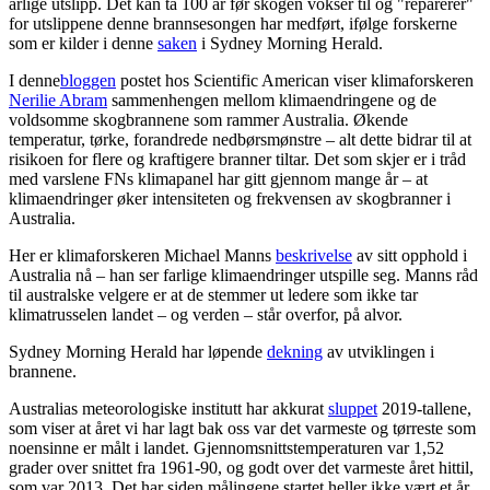
årlige utslipp. Det kan ta 100 år før skogen vokser til og "reparerer"
for utslippene denne brannsesongen har medført, ifølge forskerne
som er kilder i denne
saken
i Sydney Morning Herald.
I denne
bloggen
postet hos Scientific American viser klimaforskeren
Nerilie Abram
sammenhengen mellom klimaendringene og de
voldsomme skogbrannene som rammer Australia. Økende
temperatur, tørke, forandrede nedbørsmønstre – alt dette bidrar til at
risikoen for flere og kraftigere branner tiltar. Det som skjer er i tråd
med varslene FNs klimapanel har gitt gjennom mange år – at
klimaendringer øker intensiteten og frekvensen av skogbranner i
Australia.
Her er klimaforskeren Michael Manns
beskrivelse
av sitt opphold i
Australia nå – han ser farlige klimaendringer utspille seg. Manns råd
til australske velgere er at de stemmer ut ledere som ikke tar
klimatrusselen landet – og verden – står overfor, på alvor.
Sydney Morning Herald har løpende
dekning
av utviklingen i
brannene.
Australias meteorologiske institutt har akkurat
sluppet
2019-tallene,
som viser at året vi har lagt bak oss var det varmeste og tørreste som
noensinne er målt i landet. Gjennomsnittstemperaturen var 1,52
grader over snittet fra 1961-90, og godt over det varmeste året hittil,
som var 2013. Det har siden målingene startet heller ikke vært et år