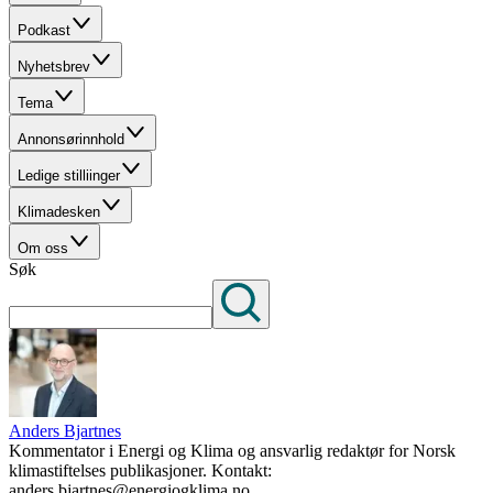
Podkast
Nyhetsbrev
Tema
Annonsørinnhold
Ledige stilliinger
Klimadesken
Om oss
Søk
Anders Bjartnes
Kommentator i Energi og Klima og ansvarlig redaktør for Norsk
klimastiftelses publikasjoner. Kontakt:
anders.bjartnes@energiogklima.no