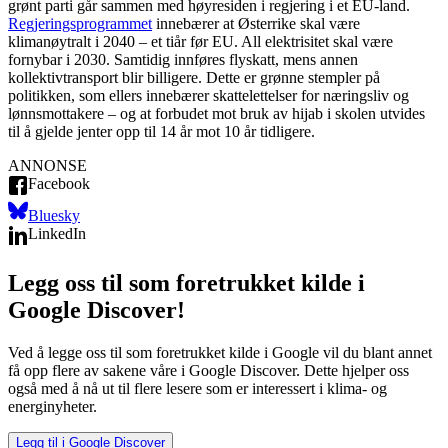
grønt parti går sammen med høyresiden i regjering i et EU-land.
Regjeringsprogrammet
innebærer at Østerrike skal være
klimanøytralt i 2040 – et tiår før EU. All elektrisitet skal være
fornybar i 2030. Samtidig innføres flyskatt, mens annen
kollektivtransport blir billigere. Dette er grønne stempler på
politikken, som ellers innebærer skattelettelser for næringsliv og
lønnsmottakere – og at forbudet mot bruk av hijab i skolen utvides
til å gjelde jenter opp til 14 år mot 10 år tidligere.
ANNONSE
Facebook
Bluesky
LinkedIn
Legg oss til som foretrukket kilde i
Google Discover!
Ved å legge oss til som foretrukket kilde i Google vil du blant annet
få opp flere av sakene våre i Google Discover. Dette hjelper oss
også med å nå ut til flere lesere som er interessert i klima- og
energinyheter.
Legg til i Google Discover