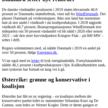
De danske vindmøller produserte i 2019 strøm tilsvarende 46,9
prosent av Danmarks strømforbruk, viser tall fra
WindDenmark
. Det
plasser Danmark på verdenstoppen. Ikke noe land har noensinne
hatt så stor andel i vindkraft i sin kraftproduksjon. I 2018 utgjorde
vindkraft 40,7 prosent. Bransjeorganisasjonen WindDenmark tror
milepælen om 50 prosent vindandel vil bli nådd i 2020 eller senest
2021 – når den store havvindparken Kriegers Flak – på 600 MW –
settes i drift.
Regnes solstrømmen med, så nådde Danmark i 2019 en andel på
over 50 prosent, ifølge
Energinet.dk.
Vi tar også med en
lenke
til tysk energistatistikk. Fornybarandelen
nådde 46,1 prosent i kraftproduksjonen i fjor. Kullkraftandelen sank,
men tyskerne har fortsatt en lang vei å gå.
Østerrike: grønne og konservative i
koalisjon
Østerrike har fått en ny regjering – en koalisjon mellom det
konservative partiet ledet av statsminister Sebastian Kurz og De
Grønne, som ledes av Werner Kogler. Dette er første gangen et