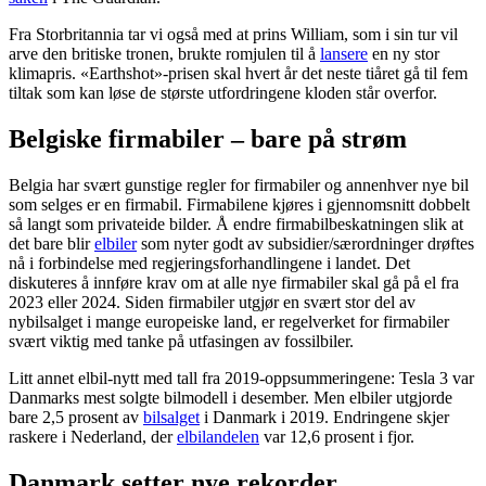
Fra Storbritannia tar vi også med at prins William, som i sin tur vil
arve den britiske tronen, brukte romjulen til å
lansere
en ny stor
klimapris. «Earthshot»-prisen skal hvert år det neste tiåret gå til fem
tiltak som kan løse de største utfordringene kloden står overfor.
Belgiske firmabiler – bare på strøm
Belgia har svært gunstige regler for firmabiler og annenhver nye bil
som selges er en firmabil. Firmabilene kjøres i gjennomsnitt dobbelt
så langt som privateide bilder. Å endre firmabilbeskatningen slik at
det bare blir
elbiler
som nyter godt av subsidier/særordninger drøftes
nå i forbindelse med regjeringsforhandlingene i landet. Det
diskuteres å innføre krav om at alle nye firmabiler skal gå på el fra
2023 eller 2024. Siden firmabiler utgjør en svært stor del av
nybilsalget i mange europeiske land, er regelverket for firmabiler
svært viktig med tanke på utfasingen av fossilbiler.
Litt annet elbil-nytt med tall fra 2019-oppsummeringene: Tesla 3 var
Danmarks mest solgte bilmodell i desember. Men elbiler utgjorde
bare 2,5 prosent av
bilsalget
i Danmark i 2019. Endringene skjer
raskere i Nederland, der
elbilandelen
var 12,6 prosent i fjor.
Danmark setter nye rekorder