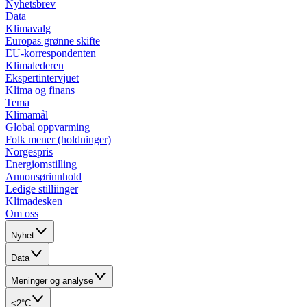
Nyhetsbrev
Data
Klimavalg
Europas grønne skifte
EU-korrespondenten
Klimalederen
Ekspertintervjuet
Klima og finans
Tema
Klimamål
Global oppvarming
Folk mener (holdninger)
Norgespris
Energiomstilling
Annonsørinnhold
Ledige stilliinger
Klimadesken
Om oss
Nyhet
Data
Meninger og analyse
<2°C