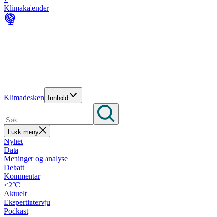
Klimakalender
Klimadesken
Innhold
Lukk meny
Nyhet
Data
Meninger og analyse
Debatt
Kommentar
<2°C
Aktuelt
Ekspertintervju
Podkast