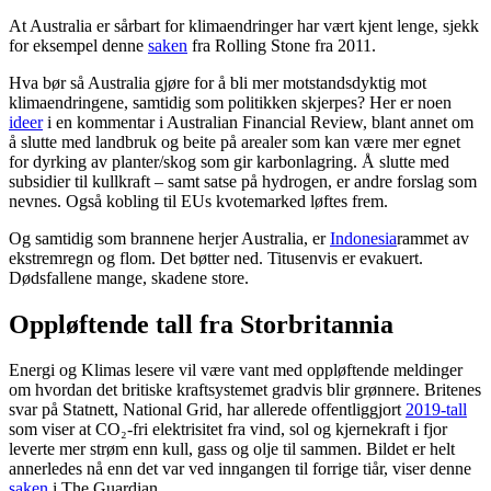
At Australia er sårbart for klimaendringer har vært kjent lenge, sjekk
for eksempel denne
saken
fra Rolling Stone fra 2011.
Hva bør så Australia gjøre for å bli mer motstandsdyktig mot
klimaendringene, samtidig som politikken skjerpes? Her er noen
ideer
i en kommentar i Australian Financial Review, blant annet om
å slutte med landbruk og beite på arealer som kan være mer egnet
for dyrking av planter/skog som gir karbonlagring. Å slutte med
subsidier til kullkraft – samt satse på hydrogen, er andre forslag som
nevnes. Også kobling til EUs kvotemarked løftes frem.
Og samtidig som brannene herjer Australia, er
Indonesia
rammet av
ekstremregn og flom. Det bøtter ned. Titusenvis er evakuert.
Dødsfallene mange, skadene store.
Oppløftende tall fra Storbritannia
Energi og Klimas lesere vil være vant med oppløftende meldinger
om hvordan det britiske kraftsystemet gradvis blir grønnere. Britenes
svar på Statnett, National Grid, har allerede offentliggjort
2019-tall
som viser at CO₂-fri elektrisitet fra vind, sol og kjernekraft i fjor
leverte mer strøm enn kull, gass og olje til sammen. Bildet er helt
annerledes nå enn det var ved inngangen til forrige tiår, viser denne
saken
i The Guardian.