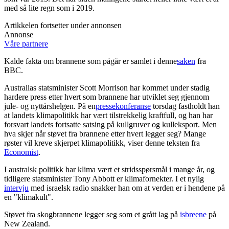
med så lite regn som i 2019.
Artikkelen fortsetter under annonsen
Annonse
Våre partnere
Kalde fakta om brannene som pågår er samlet i denne
saken
fra
BBC.
Australias statsminister Scott Morrison har kommet under stadig
hardere press etter hvert som brannene har utviklet seg gjennom
jule- og nyttårshelgen. På en
pressekonferanse
torsdag fastholdt han
at landets klimapolitikk har vært tilstrekkelig kraftfull, og han har
forsvart landets fortsatte satsing på kullgruver og kulleksport. Men
hva skjer når støvet fra brannene etter hvert legger seg? Mange
røster vil kreve skjerpet klimapolitikk, viser denne teksten fra
Economist
.
I australsk politikk har klima vært et stridsspørsmål i mange år, og
tidligere statsminister Tony Abbott er klimafornekter. I et nylig
intervju
med israelsk radio snakker han om at verden er i hendene på
en "klimakult".
Støvet fra skogbrannene legger seg som et grått lag på
isbreene
på
New Zealand.