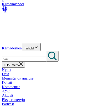
Klimakalender
Klimadesken
Innhold
Lukk meny
Nyhet
Data
Meninger og analyse
Debatt
Kommentar
<2°C
Aktuelt
Ekspertintervju
Podkast