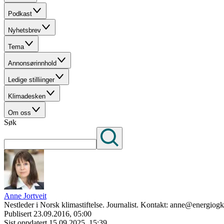
Podkast
Nyhetsbrev
Tema
Annonsørinnhold
Ledige stilliinger
Klimadesken
Om oss
Søk
Anne Jortveit
Nestleder i Norsk klimastiftelse. Journalist. Kontakt: anne@energiog
Publisert
23.09.2016, 05:00
Sist oppdatert
15.09.2025, 15:39