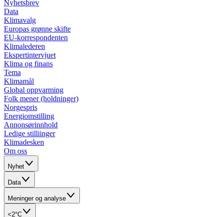
Nyhetsbrev
Data
Klimavalg
Europas grønne skifte
EU-korrespondenten
Klimalederen
Ekspertintervjuet
Klima og finans
Tema
Klimamål
Global oppvarming
Folk mener (holdninger)
Norgespris
Energiomstilling
Annonsørinnhold
Ledige stilliinger
Klimadesken
Om oss
Nyhet
Data
Meninger og analyse
<2°C