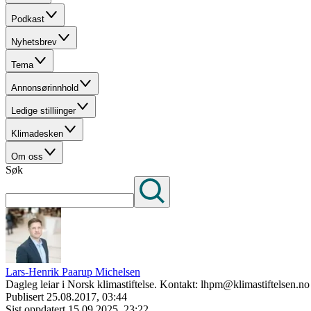
Podkast
Nyhetsbrev
Tema
Annonsørinnhold
Ledige stilliinger
Klimadesken
Om oss
Søk
Lars-Henrik Paarup Michelsen
Dagleg leiar i Norsk klimastiftelse. Kontakt: lhpm@klimastiftelsen.no
Publisert
25.08.2017, 03:44
Sist oppdatert
15.09.2025, 23:22