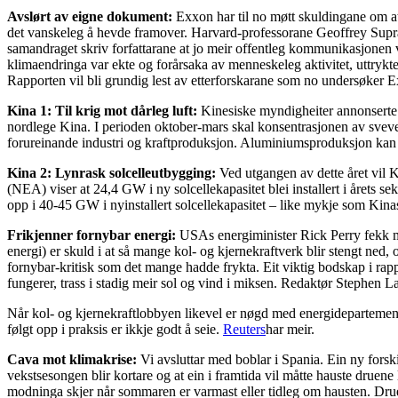
Avslørt av eigne dokument:
Exxon har til no møtt skuldingane om at 
det vanskeleg å hevde framover. Harvard-professorane Geoffrey Sup
samandraget skriv forfattarane at jo meir offentleg kommunikasjonen v
klimaendringa var ekte og forårsaka av menneskeleg aktivitet, uttryk
Rapporten vil bli grundig lest av etterforskarane som no undersøker Ex
Kina 1: Til krig mot dårleg luft:
Kinesiske myndigheiter annonserte d
nordlege Kina. I perioden oktober-mars skal konsentrasjonen av svevest
forureinande industri og kraftproduksjon. Aluminiumsproduksjon kan 
Kina 2: Lynrask solcelleutbygging:
Ved utgangen av dette året vil 
(NEA) viser at 24,4 GW i ny solcellekapasitet blei installert i årets s
opp i 40-45 GW i nyinstallert solcellekapasitet – like mykje som Kin
Frikjenner fornybar energi:
USAs energiminister Rick Perry fekk myk
energi) er skuld i at så mange kol- og kjernekraftverk blir stengt ne
fornybar-kritisk som det mange hadde frykta. Eit viktig bodskap i rappo
fungerer, trass i stadig meir sol og vind i miksen. Redaktør Stephen L
Når kol- og kjernekraftlobbyen likevel er nøgd med energidepartement
følgt opp i praksis er ikkje godt å seie.
Reuters
har meir.
Cava mot klimakrise:
Vi avsluttar med boblar i Spania. Ein ny forsk
vekstsesongen blir kortare og at ein i framtida vil måtte hauste druen
modninga skjer når sommaren er varmast eller tidleg om hausten. Dru