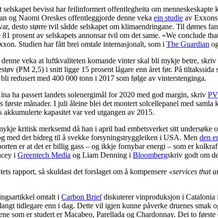
selskapet bevisst har feilinformert offentlegheita om menneskeskapte kl
ran og Naomi Oreskes offentleggjorde denne veka
ein studie
av Exxons 
ar, desto større tvil sådde selskapet om klimaendringane. Til dømes fa
te 81 prosent av selskapets annonsar tvil om det same. «We conclude th
xon. Studien har fått brei omtale internasjonalt, som i
The Guardian
o
enne veka at luftkvaliteten komande vinter skal bli mykje betre, skriv
øv (PM 2,5) i snitt ligge 15 prosent lågare enn året før. På tiltakssida
bli redusert med 400 000 tonn i 2017 som følge av vinterstenginga.
Kina ha passert landets solenergimål for 2020 med god margin, skriv
PV
eks første månader. I juli åleine blei det montert solcellepanel med sam
as akkumulerte kapasitet var ved utgangen av 2015.
je kritisk merksemd då han i april bad embetsverket sitt undersøke om 
d, og med det bidreg til å svekke forsyningstryggleiken i USA. Men
den e
rten er at det er billig gass – og ikkje fornybar energi – som er kolkra
acey i
Greentech Media
og Liam Denning i
Bloomberg
skriv godt om de
ets rapport, så skuldast det forslaget om å kompensere
«services that a
ingsartikkel omtalt i
Carbon Brief
diskuterer vinproduksjon i Catalonia 
e langt tidlegare enn i dag. Dette vil igjen kunne påverke druenes smak
ene som er studert er Macabeo, Parellada og Chardonnay. Dei to første