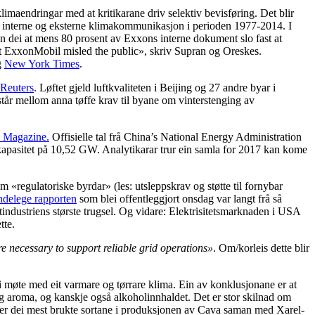
imaendringar med at kritikarane driv selektiv bevisføring. Det blir
interne og eksterne klimakommunikasjon i perioden 1977-2014. I
nn dei at mens 80 prosent av Exxons interne dokument slo fast at
at ExxonMobil misled the public», skriv Supran og Oreskes.
g
New York Times
.
Reuters
. Løftet gjeld luftkvaliteten i Beijing og 27 andre byar i
 står mellom anna tøffe krav til byane om vinterstenging av
 Magazine.
Offisielle tal frå China’s National Energy Administration
la kapasitet på 10,52 GW. Analytikarar trur ein samla for 2017 kan kome
«regulatoriske byrdar» (les: utsleppskrav og støtte til fornybar
ndelege rapporten
som blei offentleggjort onsdag var langt frå så
ftindustriens største trugsel. Og vidare: Elektrisitetsmarknaden i USA
tte.
re necessary to support reliable grid operations»
. Om/korleis dette blir
i møte med eit varmare og tørrare klima. Ein av konklusjonane er at
 og aroma, og kanskje også alkoholinnhaldet. Det er stor skilnad om
 er dei mest brukte sortane i produksjonen av Cava saman med Xarel-