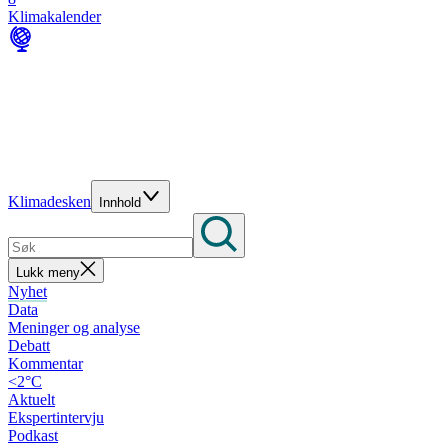
Klimakalender
Klimadesken
Innhold
Lukk meny
Nyhet
Data
Meninger og analyse
Debatt
Kommentar
<2°C
Aktuelt
Ekspertintervju
Podkast