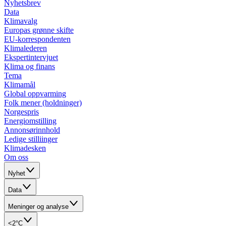
Nyhetsbrev
Data
Klimavalg
Europas grønne skifte
EU-korrespondenten
Klimalederen
Ekspertintervjuet
Klima og finans
Tema
Klimamål
Global oppvarming
Folk mener (holdninger)
Norgespris
Energiomstilling
Annonsørinnhold
Ledige stilliinger
Klimadesken
Om oss
Nyhet
Data
Meninger og analyse
<2°C