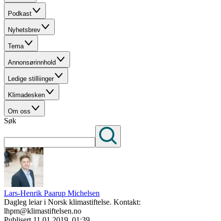
Podkast
Nyhetsbrev
Tema
Annonsørinnhold
Ledige stilliinger
Klimadesken
Om oss
Søk
Lars-Henrik Paarup Michelsen
Dagleg leiar i Norsk klimastiftelse. Kontakt:
lhpm@klimastiftelsen.no
Publisert
11.01.2019, 01:39