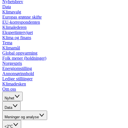
Nyhetsbrev
Data
Klimavalg
Europas grønne skifte
EU-korrespondenten
Klimalederen
Ekspertintervjuet
Klima og finans
Tema
Klimamål
Global oppvarming
Folk mener (holdninger)
Norgespris
Energiomstilling
Annonsørinnhold
Ledige stilliinger
Klimadesken
Om oss
Nyhet
Data
Meninger og analyse
<2°C