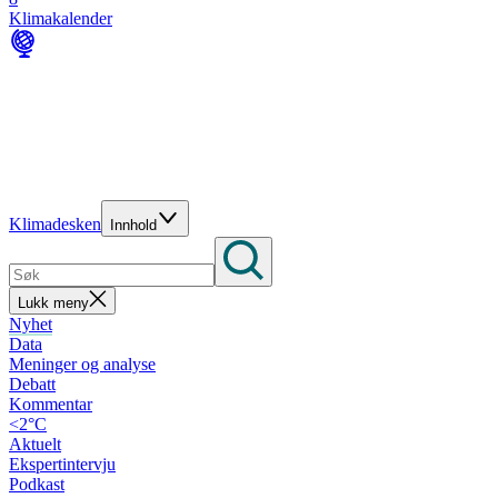
Klimakalender
Klimadesken
Innhold
Lukk meny
Nyhet
Data
Meninger og analyse
Debatt
Kommentar
<2°C
Aktuelt
Ekspertintervju
Podkast