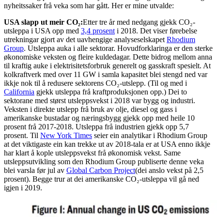
nyheitssaker frå veka som har gått. Her er mine utvalde:
USA slapp ut meir CO₂:
Etter tre år med nedgang gjekk CO₂-
utsleppa i USA opp med
3,4 prosent
i 2018. Det viser førebelse
utrekningar gjort av det uavhengige analyseselskapet
Rhodium
Group
. Utsleppa auka i alle sektorar. Hovudforklaringa er den sterke
økonomiske veksten og fleire kuldedagar. Dette bidrog mellom anna
til kraftig auke i elektrisitetsforbruk generelt og gasskraft spesielt. At
kolkraftverk med over 11 GW i samla kapasitet blei stengd ned var
ikkje nok til å redusere sektorens CO₂-utslepp. (Til og med i
California
gjekk utsleppa frå kraftproduksjonen opp.) Dei to
sektorane med størst utsleppsvekst i 2018 var bygg og industri.
Veksten i direkte utslepp frå bruk av olje, diesel og gass i
amerikanske bustadar og næringsbygg gjekk opp med heile 10
prosent frå 2017-2018. Utsleppa frå industrien gjekk opp 5,7
prosent. Til
New York Times
seier ein analytikar i Rhodium Group
at det viktigaste ein kan trekke ut av 2018-tala er at USA enno ikkje
har klart å kople utsleppsvekst frå økonomisk vekst. Same
utsleppsutvikling som den Rhodium Group publiserte denne veka
blei varsla før jul av
Global Carbon Project
(dei anslo vekst på 2,5
prosent). Begge trur at dei amerikanske CO₂-utsleppa vil gå ned
igjen i 2019.