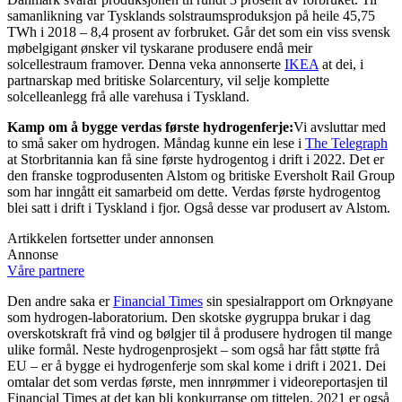
samanlikning var Tysklands solstraumsproduksjon på heile 45,75
TWh i 2018 – 8,4 prosent av forbruket. Går det som ein viss svensk
møbelgigant ønsker vil tyskarane produsere endå meir
solcellestraum framover. Denna veka annonserte
IKEA
at dei, i
partnarskap med britiske Solarcentury, vil selje komplette
solcelleanlegg frå alle varehusa i Tyskland.
Kamp om å bygge verdas første hydrogenferje:
Vi avsluttar med
to små saker om hydrogen. Måndag kunne ein lese i
The Telegraph
at Storbritannia kan få sine første hydrogentog i drift i 2022. Det er
den franske togprodusenten Alstom og britiske Eversholt Rail Group
som har inngått eit samarbeid om dette. Verdas første hydrogentog
blei satt i drift i Tyskland i fjor. Også desse var produsert av Alstom.
Artikkelen fortsetter under annonsen
Annonse
Våre partnere
Den andre saka er
Financial Times
sin spesialrapport om Orknøyane
som hydrogen-laboratorium. Den skotske øygruppa brukar i dag
overskotskraft frå vind og bølgjer til å produsere hydrogen til mange
ulike formål. Neste hydrogenprosjekt – som også har fått støtte frå
EU – er å bygge ei hydrogenferje som skal kome i drift i 2021. Dei
omtalar det som verdas første, men innrømmer i videoreportasjen til
Financial Times at det kan bli konkurranse om tittelen. 2021 er også