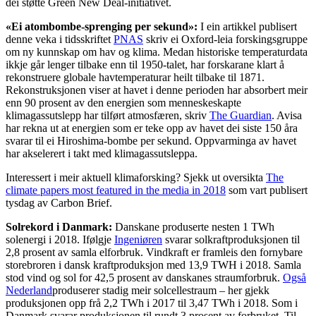
dei støtte Green New Deal-initiativet.
«Ei atombombe-sprenging per sekund»:
I ein artikkel publisert
denne veka i tidsskriftet
PNAS
skriv ei Oxford-leia forskingsgruppe
om ny kunnskap om hav og klima. Medan historiske temperaturdata
ikkje går lenger tilbake enn til 1950-talet, har forskarane klart å
rekonstruere globale havtemperaturar heilt tilbake til 1871.
Rekonstruksjonen viser at havet i denne perioden har absorbert meir
enn 90 prosent av den energien som menneskeskapte
klimagassutslepp har tilført atmosfæren, skriv
The Guardian
. Avisa
har rekna ut at energien som er teke opp av havet dei siste 150 åra
svarar til ei Hiroshima-bombe per sekund. Oppvarminga av havet
har akselerert i takt med klimagassutsleppa.
Interessert i meir aktuell klimaforsking? Sjekk ut oversikta
The
climate papers most featured in the media in 2018
som vart publisert
tysdag av Carbon Brief.
Solrekord i Danmark:
Danskane produserte nesten 1 TWh
solenergi i 2018. Ifølgje
Ingeniøren
svarar solkraftproduksjonen til
2,8 prosent av samla elforbruk. Vindkraft er framleis den fornybare
storebroren i dansk kraftproduksjon med 13,9 TWH i 2018. Samla
stod vind og sol for 42,5 prosent av danskanes straumforbruk.
Også
Nederland
produserer stadig meir solcellestraum – her gjekk
produksjonen opp frå 2,2 TWh i 2017 til 3,47 TWh i 2018. Som i
Danmark svarar produksjonen til rundt 3 prosent av forbruket. Til