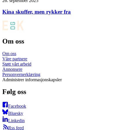
26. september 2025
Kina skuffer, men rykker fra
Om oss
Om oss
Våre partnere
Støtt vårt arbeid
Annonsere
Personvernerklæring
Administrer informasjonskapsler
Følg oss
Facebook
Bluesky
Linkedin
Rss feed