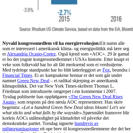
Nyvald kongressmedlem vil ha energirevolusjon:
Eit namn alle
som er interessert i amerikansk klima- og energipolitikk må lære seg
er
Alexandria Ocasio-Cortez
. Også kjend som «AOC». 29 år gamal
er ho det yngste kongressmedlemmet i USAs historie. Etter knapt ei
veke som folkevald har ho alt fått merksemd som ei verdsstjerne.
Med tydelege standpunkt har ho blitt latterleggjort av
Fox
, beundra i
Financial Times
. Ei av kampsakene hennar er det som går under
namnet
Green New Deal
– ei radikal skjerping av amerikansk
klimapolitikk. Det var New York Times-skribent Thomas L.
Friedman som introduserte omgrepet i ein kommentar i 2007.
Tysdag publiserte han oppfølgaren
«The Green New Deal Rises
Again»
som respons på den rørsla AOC representerer. Han skriv
begeistra:
«Let a hundred Green New Deal ideas bloom! Let’s see
what sticks and what falls by the wayside».
Spørsmålet framover blir
korleis AOCs utålmodighet på klimafeltet vil påverke det
demokratiske partiet. Torsdag signerte
hundrevis av
miljøorganisasjoner
eit ope brev til kongressmedlemmene der dei ber