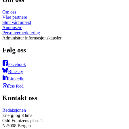
Om oss
Våre partnere
Støtt vårt arbeid
Annonsere
Personvernerklæring
Administrer informasjonskapsler
Følg oss
Facebook
Bluesky
Linkedin
Rss feed
Kontakt oss
Redaksjonen
Energi og Klima
Odd Frantzens plass 5
N-5008 Bergen