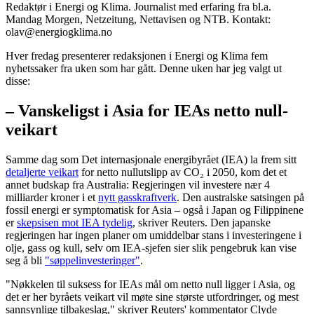
Redaktør i Energi og Klima. Journalist med erfaring fra bl.a.
Mandag Morgen, Netzeitung, Nettavisen og NTB. Kontakt:
olav@energiogklima.no
Hver fredag presenterer redaksjonen i Energi og Klima fem
nyhetssaker fra uken som har gått. Denne uken har jeg valgt ut
disse:
– Vanskeligst i Asia for IEAs netto null-
veikart
Samme dag som Det internasjonale energibyrået (IEA) la frem sitt
detaljerte veikart
for netto nullutslipp av CO₂ i 2050, kom det et
annet budskap fra Australia: Regjeringen vil investere nær 4
milliarder kroner i et
nytt gasskraftverk
. Den australske satsingen på
fossil energi er symptomatisk for Asia – også i Japan og Filippinene
er
skepsisen mot IEA tydelig
, skriver Reuters. Den japanske
regjeringen har ingen planer om umiddelbar stans i investeringene i
olje, gass og kull, selv om IEA-sjefen sier slik pengebruk kan vise
seg å bli
"søppelinvesteringer"
.
"Nøkkelen til suksess for IEAs mål om netto null ligger i Asia, og
det er her byråets veikart vil møte sine største utfordringer, og mest
sannsynlige tilbakeslag," skriver Reuters' kommentator Clyde