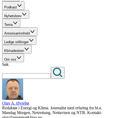
Podkast
Nyhetsbrev
Tema
Annonsørinnhold
Ledige stilliinger
Klimadesken
Om oss
Søk
Olav A. Øvrebø
Redaktør i Energi og Klima. Journalist med erfaring fra bl.a.
Mandag Morgen, Netzeitung, Nettavisen og NTB. Kontakt:
olav@energiogklima.no