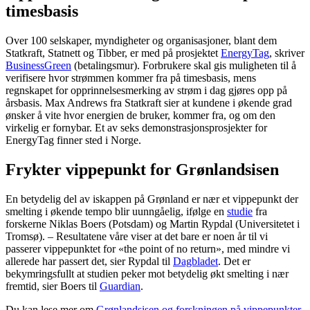
timesbasis
Over 100 selskaper, myndigheter og organisasjoner, blant dem
Statkraft, Statnett og Tibber, er med på prosjektet
EnergyTag
, skriver
BusinessGreen
(betalingsmur). Forbrukere skal gis muligheten til å
verifisere hvor strømmen kommer fra på timesbasis, mens
regnskapet for opprinnelsesmerking av strøm i dag gjøres opp på
årsbasis. Max Andrews fra Statkraft sier at kundene i økende grad
ønsker å vite hvor energien de bruker, kommer fra, og om den
virkelig er fornybar. Et av seks demonstrasjonsprosjekter for
EnergyTag finner sted i Norge.
Frykter vippepunkt for Grønlandsisen
En betydelig del av iskappen på Grønland er nær et vippepunkt der
smelting i økende tempo blir uunngåelig, ifølge en
studie
fra
forskerne Niklas Boers (Potsdam) og Martin Rypdal (Universitetet i
Tromsø). – Resultatene våre viser at det bare er noen år til vi
passerer vippepunktet for «the point of no return», med mindre vi
allerede har passert det, sier Rypdal til
Dagbladet
. Det er
bekymringsfullt at studien peker mot betydelig økt smelting i nær
fremtid, sier Boers til
Guardian
.
Du kan lese mer om
Grønlandsisen og forskningen på vippepunkter