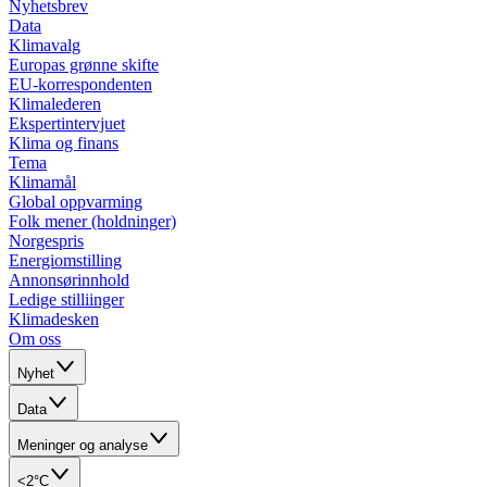
Nyhetsbrev
Data
Klimavalg
Europas grønne skifte
EU-korrespondenten
Klimalederen
Ekspertintervjuet
Klima og finans
Tema
Klimamål
Global oppvarming
Folk mener (holdninger)
Norgespris
Energiomstilling
Annonsørinnhold
Ledige stilliinger
Klimadesken
Om oss
Nyhet
Data
Meninger og analyse
<2°C