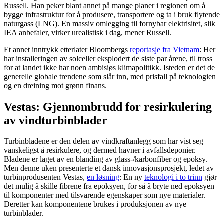
Russell. Han peker blant annet på mange planer i regionen om å
bygge infrastruktur for å produsere, transportere og ta i bruk flytende
naturgass (LNG). En massiv omlegging til fornybar elektrisitet, slik
IEA anbefaler, virker urealistisk i dag, mener Russell.
Et annet inntrykk etterlater Bloombergs
reportasje fra Vietnam
: Her
har installeringen av solceller eksplodert de siste par årene, til tross
for at landet ikke har noen ambisiøs klimapolitikk. Isteden er det de
generelle globale trendene som slår inn, med prisfall på teknologien
og en dreining mot grønn finans.
Vestas: Gjennombrudd for resirkulering
av vindturbinblader
Turbinbladene er den delen av vindkraftanlegg som har vist seg
vanskeligst å resirkulere, og dermed havner i avfallsdeponier.
Bladene er laget av en blanding av glass-/karbonfiber og epoksy.
Men denne uken presenterte et dansk innovasjonsprosjekt, ledet av
turbinprodusenten Vestas,
en løsning
: En ny
teknologi i to trinn
gjør
det mulig å skille fibrene fra epoksyen, for så å bryte ned epoksyen
til komponenter med tilsvarende egenskaper som nye materialer.
Deretter kan komponentene brukes i produksjonen av nye
turbinblader.