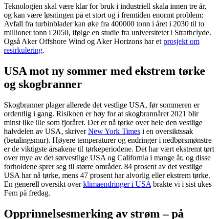
Teknologien skal være klar for bruk i industriell skala innen tre år,
og kan være løsningen på et stort og i fremtiden enormt problem:
Avfall fra turbinblader kan øke fra 400000 tonn i året i 2030 til to
millioner tonn i 2050, ifølge en studie fra universitetet i Strathclyde.
Også Aker Offshore Wind og Aker Horizons har et
prosjekt om
resirkulering
.
USA mot ny sommer med ekstrem tørke
og skogbranner
Skogbranner plager allerede det vestlige USA, før sommeren er
ordentlig i gang. Risikoen er høy for at skogbrannåret 2021 blir
minst like ille som fjoråret. Det er nå tørke over hele den vestlige
halvdelen av USA, skriver
New York Times
i en oversiktssak
(betalingsmur). Høyere temperaturer og endringer i nedbørsmønstre
er de viktigste årsakene til tørkeperiodene. Det har vært ekstremt tørt
over mye av det sørvestlige USA og California i mange år, og disse
forholdene sprer seg til større områder. 84 prosent av det vestlige
USA har nå tørke, mens 47 prosent har alvorlig eller ekstrem tørke.
En generell oversikt over
klimaendringer i USA
brakte vi i sist ukes
Fem på fredag.
Opprinnelsesmerking av strøm – på