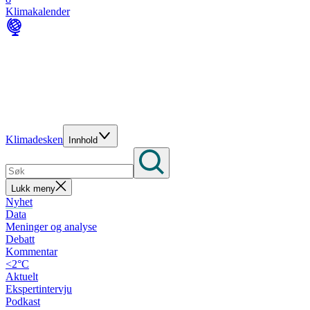
Klimakalender
Klimadesken
Innhold
Lukk meny
Nyhet
Data
Meninger og analyse
Debatt
Kommentar
<2°C
Aktuelt
Ekspertintervju
Podkast