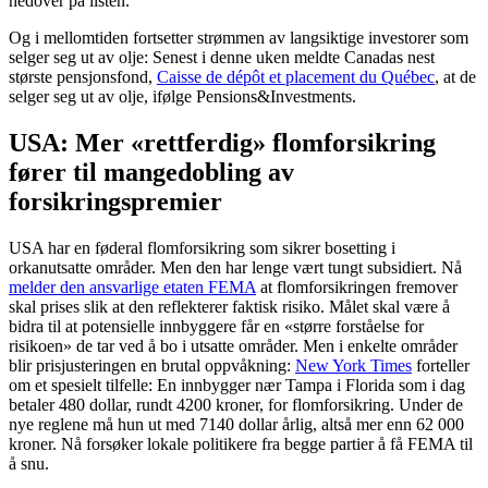
nedover på listen.
Og i mellomtiden fortsetter strømmen av langsiktige investorer som
selger seg ut av olje: Senest i denne uken meldte Canadas nest
største pensjonsfond,
Caisse de dépôt et placement du Québec
, at de
selger seg ut av olje, ifølge Pensions&Investments.
USA: Mer «rettferdig» flomforsikring
fører til mangedobling av
forsikringspremier
USA har en føderal flomforsikring som sikrer bosetting i
orkanutsatte områder. Men den har lenge vært tungt subsidiert. Nå
melder den ansvarlige etaten FEMA
at flomforsikringen fremover
skal prises slik at den reflekterer faktisk risiko. Målet skal være å
bidra til at potensielle innbyggere får en «større forståelse for
risikoen» de tar ved å bo i utsatte områder. Men i enkelte områder
blir prisjusteringen en brutal oppvåkning:
New York Times
forteller
om et spesielt tilfelle: En innbygger nær Tampa i Florida som i dag
betaler 480 dollar, rundt 4200 kroner, for flomforsikring. Under de
nye reglene må hun ut med 7140 dollar årlig, altså mer enn 62 000
kroner. Nå forsøker lokale politikere fra begge partier å få FEMA til
å snu.