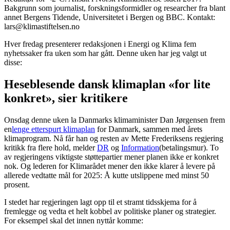
Bakgrunn som journalist, forskningsformidler og researcher fra blant
annet Bergens Tidende, Universitetet i Bergen og BBC. Kontakt:
lars@klimastiftelsen.no
Hver fredag presenterer redaksjonen i Energi og Klima fem
nyhetssaker fra uken som har gått. Denne uken har jeg valgt ut
disse:
Heseblesende dansk klimaplan «for lite
konkret», sier kritikere
Onsdag denne uken la Danmarks klimaminister Dan Jørgensen frem
en
lenge etterspurt klimaplan
for Danmark, sammen med årets
klimaprogram. Nå får han og resten av Mette Frederiksens regjering
kritikk fra flere hold, melder
DR
og
Information
(betalingsmur). To
av regjeringens viktigste støttepartier mener planen ikke er konkret
nok. Og lederen for Klimarådet mener den ikke klarer å levere på
allerede vedtatte mål for 2025: Å kutte utslippene med minst 50
prosent.
I stedet har regjeringen lagt opp til et stramt tidsskjema for å
fremlegge og vedta et helt kobbel av politiske planer og strategier.
For eksempel skal det innen nyttår komme: