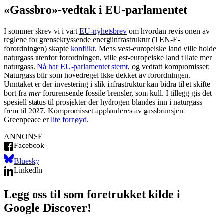
«Gassbro»-vedtak i EU-parlamentet
I sommer skrev vi i vårt
EU-nyhetsbrev
om hvordan revisjonen av
reglene for grensekryssende energiinfrastruktur (TEN-E-
forordningen) skapte
konflikt
. Mens vest-europeiske land ville holde
naturgass utenfor forordningen, ville øst-europeiske land tillate mer
naturgass.
Nå har EU-parlamentet stemt
, og vedtatt kompromisset:
Naturgass blir som hovedregel ikke dekket av forordningen.
Unntaket er der investering i slik infrastruktur kan bidra til et skifte
bort fra
mer
forurensende fossile brensler, som kull. I tillegg gis det
spesiell status til prosjekter der hydrogen blandes inn i naturgass
frem til 2027. Kompromisset applauderes av gassbransjen,
Greenpeace er
lite fornøyd
.
ANNONSE
Facebook
Bluesky
LinkedIn
Legg oss til som foretrukket kilde i
Google Discover!