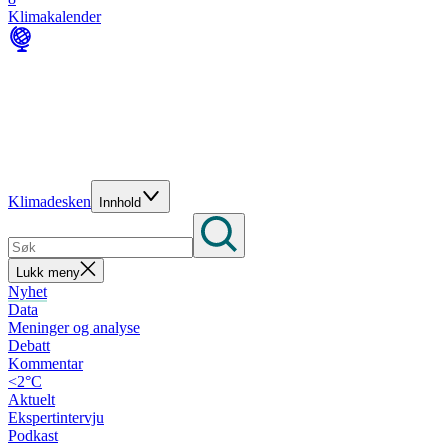
Klimakalender
Klimadesken
Innhold
Lukk meny
Nyhet
Data
Meninger og analyse
Debatt
Kommentar
<2°C
Aktuelt
Ekspertintervju
Podkast