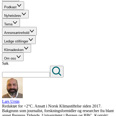
Podkast
Nyhetsbrev
Tema
Annonsørinnhold
Ledige stilliinger
Klimadesken
Om oss
Søk
Lars Ursin
Redaktør for <2°C. Ansatt i Norsk Klimastiftelse siden 2017.
Bakgrunn som journalist, forskningsformidler og researcher fra blant
annet Bergens Tidende, Universitetet i Bergen og BBC. Kontakt: