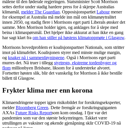
målene til den føderale regjeringen. Statsminister Scott Morrison
settes derfor under stadig hardere press for å skjerpe Australias
klimamål,
melder The Guardian
. Opposisjonspartiet
Labour
mener
for eksempel at Australia må melde inn mål om klimanøytralitet
innen 2050, og stadig flere i Morrisons eget parti Liberals ønsker det
samme. Men Morrison holder igjen, og anklages for å slepe med
beina i klimaspørsmål. Det hjelper ikke akkurat at han ikke en gang
har sagt klart fra
om han stiller på høstens klimatoppmøte i Glasgow
.
Morrisons hovedproblem er koalisjonspartner Nationals, som stritter
imot på klimafeltet. Koalisjonen styrer med minste mulige margin,
og
knaker nå i sammenføyningene
. Også i Morrisons eget parti
murres det. Nå truer i tillegg
styrtregn, ekstreme tordenbyger og
flom
millionbyen Brisbane, liksom for å understreke alvoret.
Fortsetter høsten slik, blir det vanskelig for Morrison å ikke bestille
billett til Glasgow.
Frykter klima mer enn korona
Klimaendringene topper igjen risikobildet for forsikringseksperter,
melder
Bloomberg Green
. Dette fremgår av forsikringsgiganten
AXAs
Future Risks Report
som kom onsdag. I fjor var det
pandemien som var den største bekymringen. Takket være
utrullingen av vaksiner og økende gjenåpning sklir COVID-19 nå