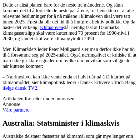
Dette er altså planen bare for de neste tre månedene. Og sånn
kommer det til å fortsette de neste par årene, for hensikten er at alle
relevante beslutninger for å nå målene i klimaloven skal være tatt
innen 2025. Først da blir det tid til å innføre effektiv politikk. Og da
haster det virkelig:
Klimaloven
slår nemlig fast at Danmarks
klimagassutslipp skal være kuttet med 70 prosent fra 1990-nivå i
2030, og landet skal være klimanøytralt i 2050.
Men Klimarådets leder Peter Møllgaard sier man derfor ikke har tid
til å forsømme seg på 2025-målet. Også næringslivet er kritiske til at
man ikke gir klare signaler om hvilke rammevilkår som vil gjelde
når kuttene kommer:
– Næringslivet kan ikke vente enda et halvt tiår på å få klarhet på
klimaområdet, sier klimapolitisk leder i Dansk Erhverv Ulrich Bang
ifølge dansk TV2
.
Artikkelen fortsetter under annonsen
Annonse
Våre partnere
Australia: Statsminister i klimaskvis
Australske delstater fastsetter nå klimamål som går mye lenger enn