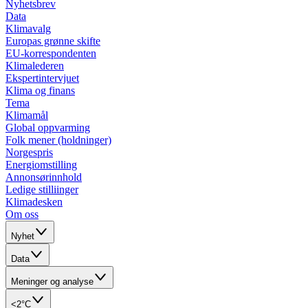
Nyhetsbrev
Data
Klimavalg
Europas grønne skifte
EU-korrespondenten
Klimalederen
Ekspertintervjuet
Klima og finans
Tema
Klimamål
Global oppvarming
Folk mener (holdninger)
Norgespris
Energiomstilling
Annonsørinnhold
Ledige stilliinger
Klimadesken
Om oss
Nyhet
Data
Meninger og analyse
<2°C