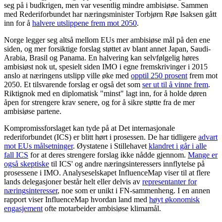
seg på i budkrigen, men var vesentlig mindre ambisiøse. Sammen
med Rederiforbundet har næringsminister Torbjørn Røe Isaksen gått
inn for å
halvere utslippene frem mot 2050
.
Norge legger seg altså mellom EUs mer ambisiøse mål på den ene
siden, og mer forsiktige forslag støttet av blant annet Japan, Saudi-
Arabia, Brasil og Panama. En halvering kan selvfølgelig høres
ambisiøst nok ut, spesielt siden IMO i egne fremskrivinger i 2015
anslo at næringens utslipp ville øke med
opptil 250 prosent
frem mot
2050. Et tilsvarende forslag er også det som
ser ut til å vinne frem
.
Riktignok med en diplomatisk "minst" lagt inn, for å holde døren
åpen for strengere krav senere, og for å sikre støtte fra de mer
ambisiøse partene.
Kompromissforslaget kan tyde på at Det internasjonale
rederiforbundet (ICS) er blitt hørt i prosessen. De har tidligere
advart
mot EUs målsetninger
. Øystatene i Stillehavet
klandret i går i alle
fall ICS
for at deres strengere forslag ikke nådde gjennom.
Mange er
også skeptiske
til ICS' og andre næringsinteressers innflytelse på
prosessene i IMO. Analyseselskapet InfluenceMap viser til at flere
lands delegasjoner består helt eller delvis av
representanter for
næringsinteresser
, noe som er unikt i FN-sammenheng. I en annen
rapport viser InfluenceMap hvordan land med
høyt økonomisk
engasjement
ofte motarbeider ambisiøse klimamål.