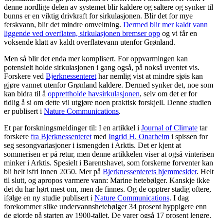
denne nordlige delen av systemet blir kaldere og saltere og synker til
bunns er en viktig drivkraft for sirkulasjonen. Blir det for mye
ferskvann, blir det mindre omveltning.
Dermed blir mer kaldt vann
liggende ved overflaten, sirkulasjonen bremser opp
og vi får en
voksende klatt av kaldt overflatevann utenfor Grønland.
Men så blir det enda mer komplisert. For oppvarmingen kan
potensielt holde sirkulasjonen i gang også, på nokså uventet vis.
Forskere ved
Bjerknessenteret
har nemlig vist at mindre sjøis kan
gjøre vannet utenfor Grønland kaldere. Dermed synker det, noe som
kan bidra til å
opprettholde havsirkulasjonen
, selv om det er for
tidlig å si om dette vil utgjøre noen praktisk forskjell. Denne studien
er publisert i
Nature Communications
.
Et par forskningsmeldinger til: I en artikkel i
Journal of Climate
tar
forskere
fra Bjerknessenteret
med
Ingrid H. Onarheim
i spissen for
seg sesongvariasjoner i ismengden i Arktis. Det er kjent at
sommerisen er på retur, men denne artikkelen viser at også vinterisen
minker i Arktis. Spesielt i Barentshavet, som forskerne forventer kan
bli helt isfri innen 2050. Mer på
Bjerknessenterets hjemmesider
. Helt
til slutt, og apropos varmere vann: Marine hetebølger. Kanskje ikke
det du har hørt mest om, men de finnes. Og de opptrer stadig oftere,
ifølge en ny studie publisert i
Nature Communications
. I dag
forekommer slike undervannshetebølger 34 prosent hyppigere enn
de gjorde på starten av 1900-tallet. De varer også 17 prosent lengre,