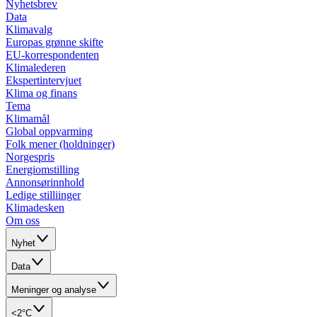
Nyhetsbrev
Data
Klimavalg
Europas grønne skifte
EU-korrespondenten
Klimalederen
Ekspertintervjuet
Klima og finans
Tema
Klimamål
Global oppvarming
Folk mener (holdninger)
Norgespris
Energiomstilling
Annonsørinnhold
Ledige stilliinger
Klimadesken
Om oss
Nyhet
Data
Meninger og analyse
<2°C