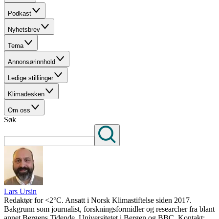
Podkast
Nyhetsbrev
Tema
Annonsørinnhold
Ledige stilliinger
Klimadesken
Om oss
Søk
Lars Ursin
Redaktør for <2°C. Ansatt i Norsk Klimastiftelse siden 2017.
Bakgrunn som journalist, forskningsformidler og researcher fra blant
annet Bergens Tidende, Universitetet i Bergen og BBC. Kontakt: