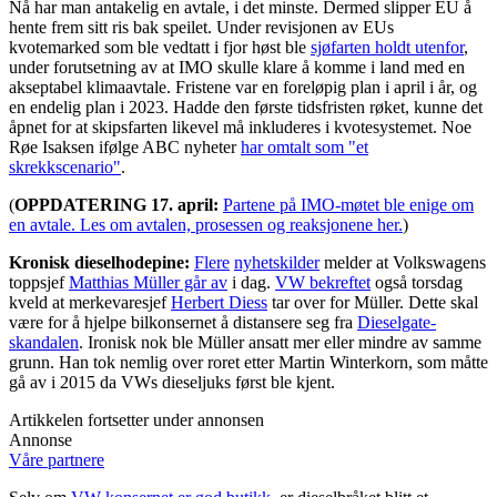
Nå har man antakelig en avtale, i det minste. Dermed slipper EU å
hente frem sitt ris bak speilet. Under revisjonen av EUs
kvotemarked som ble vedtatt i fjor høst ble
sjøfarten holdt utenfor
,
under forutsetning av at IMO skulle klare å komme i land med en
akseptabel klimaavtale. Fristene var en foreløpig plan i april i år, og
en endelig plan i 2023. Hadde den første tidsfristen røket, kunne det
åpnet for at skipsfarten likevel må inkluderes i kvotesystemet. Noe
Røe Isaksen ifølge ABC nyheter
har omtalt som "et
skrekkscenario"
.
(
OPPDATERING 17. april:
Partene på IMO-møtet ble enige om
en avtale. Les om avtalen, prosessen og reaksjonene her.
)
Kronisk dieselhodepine:
Flere
nyhetskilder
melder at Volkswagens
toppsjef
Matthias Müller går av
i dag.
VW bekreftet
også torsdag
kveld at merkevaresjef
Herbert Diess
tar over for Müller. Dette skal
være for å hjelpe bilkonsernet å distansere seg fra
Dieselgate-
skandalen
. Ironisk nok ble Müller ansatt mer eller mindre av samme
grunn. Han tok nemlig over roret etter Martin Winterkorn, som måtte
gå av i 2015 da VWs dieseljuks først ble kjent.
Artikkelen fortsetter under annonsen
Annonse
Våre partnere