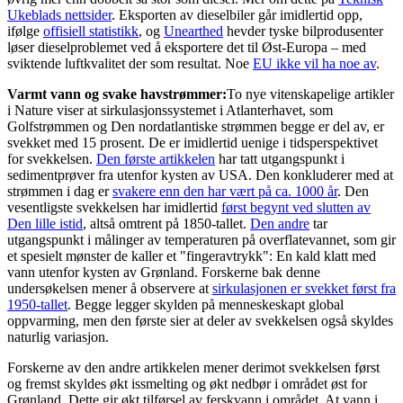
Ukeblads nettsider
. Eksporten av dieselbiler går imidlertid opp,
ifølge
offisiell statistikk
, og
Unearthed
hevder tyske bilprodusenter
løser dieselproblemet ved å eksportere det til Øst-Europa – med
sviktende luftkvalitet der som resultat. Noe
EU ikke vil ha noe av
.
Varmt vann og svake havstrømmer:
To nye vitenskapelige artikler
i Nature viser at sirkulasjonssystemet i Atlanterhavet, som
Golfstrømmen og Den nordatlantiske strømmen begge er del av, er
svekket med 15 prosent. De er imidlertid uenige i tidsperspektivet
for svekkelsen.
Den første artikkelen
har tatt utgangspunkt i
sedimentprøver fra utenfor kysten av USA. Den konkluderer med at
strømmen i dag er
svakere enn den har vært på ca. 1000 år
. Den
vesentligste svekkelsen har imidlertid
først begynt ved slutten av
Den lille istid
, altså omtrent på 1850-tallet.
Den andre
tar
utgangspunkt i målinger av temperaturen på overflatevannet, som gir
et spesielt mønster de kaller et "fingeravtrykk": En kald klatt med
vann utenfor kysten av Grønland. Forskerne bak denne
undersøkelsen mener å observere at
sirkulasjonen er svekket først fra
1950-tallet
. Begge legger skylden på menneskeskapt global
oppvarming, men den første sier at deler av svekkelsen også skyldes
naturlig variasjon.
Forskerne av den andre artikkelen mener derimot svekkelsen først
og fremst skyldes økt issmelting og økt nedbør i området øst for
Grønland. Dette gir økt tilførsel av ferskvann i området. At vann i