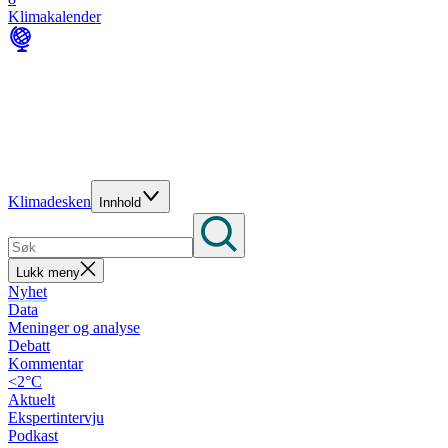
Klimakalender
Klimadesken
Innhold
Lukk meny
Nyhet
Data
Meninger og analyse
Debatt
Kommentar
<2°C
Aktuelt
Ekspertintervju
Podkast