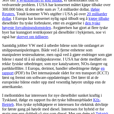
Selv om
VW-konsernet er god butikk
, er dieselbråket blitt et
vedvarende problem. I USA har konsernet måttet kjøpe tilbake over
300.000 biler, til den nette sum av 7,4 milliarder dollar,
ifølge
Reuters.
Totalt kommer VWs utgifter i USA på over
20 milliarder
dollar
. I Europa har konsernet nylig også tilbudt seg å
kjøpe tilbake
dieselbiler fra tyske forbrukere, etter en avgjørelse i
den tyske
høyeste forvaltningsdomstolen
. Avgjørelsen har gjort at flere tyske
byer har kunngjort restriksjoner på dieselbiler i bykjernen, noe vi
også har
skrevet om tidligere
.
Samtidig jobber VW med å utbedre bilene som ble omfanget av
utslippsmanipuleringen. Både ved å fjerne enhetene som
manipulerer testresultatene, men også ved å gjøre endringer som gjør
bilene i stand til å nå utslippskravene. I USA har dette medført en
rekke fysiske utbedringer, som nye katalysatorer, NOx-fangere og
partikkelfiltre. I Europa, derimot, handler utbedringene ifølge
en
rapport
(PDF) fra Det internasjonale rådet for ren transport (ICCT)
først og fremst om software-oppdateringer. Det fører til at de
europeiske bilene ender opp med vesentlig høyere utslipp enn de
amerikanske.
I mellomtiden har interessen for nye dieselbiler sunket kraftig i
Tyskland, ifølge en rapport fra det tyske bilbransjebladet
Kfz-
Betrieb
. Hos tyske nybilkjøpere er interessen for elektrisk drivlinje
for første gang på høyde med diesel. Interessen for hybrid er for
øvrig mer enn dobbelt så stor som diesel. Mer om dette på
Teknisk