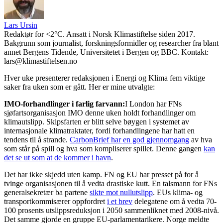
Lars Ursin
Redaktør for <2°C. Ansatt i Norsk Klimastiftelse siden 2017.
Bakgrunn som journalist, forskningsformidler og researcher fra blant
annet Bergens Tidende, Universitetet i Bergen og BBC. Kontakt:
lars@klimastiftelsen.no
Hver uke presenterer redaksjonen i Energi og Klima fem viktige
saker fra uken som er gått. Her er mine utvalgte:
IMO-forhandlinger i farlig farvann:
I London har FNs
sjøfartsorganisasjon IMO denne uken holdt forhandlinger om
klimautslipp. Skipsfarten er blitt selve bøygen i systemet av
internasjonale klimatraktater, fordi forhandlingene har hatt en
tendens til å strande.
CarbonBrief har en god gjennomgang
av hva
som står på spill og hva som kompliserer spillet. Denne gangen
kan
det se ut som at de kommer i havn
.
Det har ikke skjedd uten kamp. FN og EU har presset på for å
tvinge organisasjonen til å vedta drastiske kutt. En talsmann for FNs
generalsekretær ba partene
sikte mot nullutslipp
. EUs klima- og
transportkommisærer oppfordret
i et brev
delegatene om å vedta 70-
100 prosents utslippsreduksjon i 2050 sammenliknet med 2008-nivå.
Det samme gjorde en gruppe EU-parlamentarikere. Norge meldte