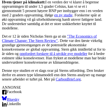
Hvem tjener på klimakutt:
I en verden der vi klarer å begrense
oppvarmingen til under 1,5 grader Celsius, kan vi se et i
gjennomsnitt 5 prosent høyere BNP per innbygger enn i en verden
med 2 graders oppvarming, ifølge
en ny studie
. Forskerne spår at
økt oppvarming vil gå uforholdsmessig hardt utover fattigere land.
De understreker samtidig at det er store usikkerheter knyttet til
modellene.
Det er 12 år siden Nicholas Stern ga ut sin
"The Economics of
Climate Change: The Stern Review"
. Dette var den første virkelig
grundige gjennomgangen av de potensielle økonomiske
konsekvensene av global oppvarming. Stern gikk imidlertid ut for to
år siden og
oppfordret forskere til å utvikle nye modeller
for å bedre
estimere slike konsekvenser. Han fryktet at modellene man har brukt
undervurderer konsekvensene av klimaendringene.
Denne nye studien er et slags svar på Sterns utfordring. Den bruker
derfor en annen type klimamodell enn den Sterns analyser og mange
senere arbeider er tuftet på. Mer på
CarbonBrief.org
.
ANNONSE
Facebook
Bluesky
LinkedIn