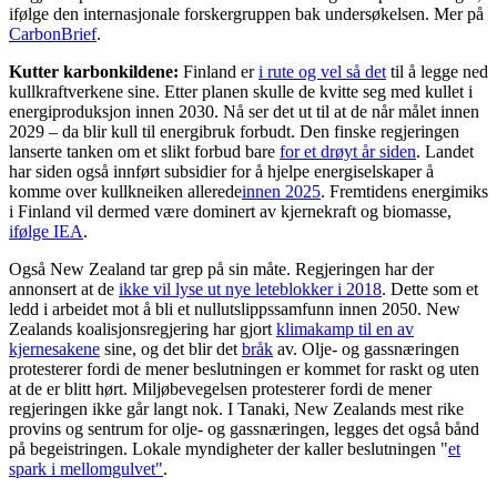
ifølge den internasjonale forskergruppen bak undersøkelsen. Mer på
CarbonBrief
.
Kutter karbonkildene:
Finland er
i rute og vel så det
til å legge ned
kullkraftverkene sine. Etter planen skulle de kvitte seg med kullet i
energiproduksjon innen 2030. Nå ser det ut til at de når målet innen
2029 – da blir kull til energibruk forbudt. Den finske regjeringen
lanserte tanken om et slikt forbud bare
for et drøyt år siden
. Landet
har siden også innført subsidier for å hjelpe energiselskaper å
komme over kullkneiken allerede
innen 2025
. Fremtidens energimiks
i Finland vil dermed være dominert av kjernekraft og biomasse,
ifølge IEA
.
Også New Zealand tar grep på sin måte. Regjeringen har der
annonsert at de
ikke vil lyse ut nye leteblokker i 2018
. Dette som et
ledd i arbeidet mot å bli et nullutslippssamfunn innen 2050. New
Zealands koalisjonsregjering har gjort
klimakamp til en av
kjernesakene
sine, og det blir det
bråk
av. Olje- og gassnæringen
protesterer fordi de mener beslutningen er kommet for raskt og uten
at de er blitt hørt. Miljøbevegelsen protesterer fordi de mener
regjeringen ikke går langt nok. I Tanaki, New Zealands mest rike
provins og sentrum for olje- og gassnæringen, legges det også bånd
på begeistringen. Lokale myndigheter der kaller beslutningen "
et
spark i mellomgulvet"
.