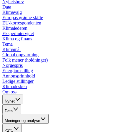
Nyhetsbrev
Data
Klimavalg
Europas grønne skifte
EU-korrespondenten
Klimalederen
Ekspertintervjuet
Klima og finans
Tema
Klimamål
Global oppvarming
Folk mener (holdninger)
Norgespris
Energiomstilling
Annonsørinnhold
Ledige stilliinger
Klimadesken
Om oss
Nyhet
Data
Meninger og analyse
<2°C