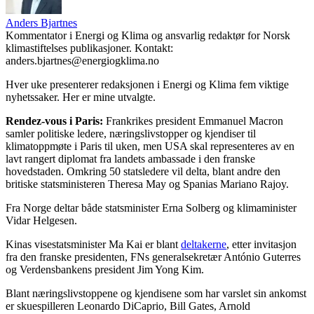
Anders Bjartnes
Kommentator i Energi og Klima og ansvarlig redaktør for Norsk
klimastiftelses publikasjoner. Kontakt:
anders.bjartnes@energiogklima.no
Hver uke presenterer redaksjonen i Energi og Klima fem viktige
nyhetssaker. Her er mine utvalgte.
Rendez-vous i Paris:
Frankrikes president Emmanuel Macron
samler politiske ledere, næringslivstopper og kjendiser til
klimatoppmøte i Paris til uken, men USA skal representeres av en
lavt rangert diplomat fra landets ambassade i den franske
hovedstaden. Omkring 50 statsledere vil delta, blant andre den
britiske statsministeren Theresa May og Spanias Mariano Rajoy.
Fra Norge deltar både statsminister Erna Solberg og klimaminister
Vidar Helgesen.
Kinas visestatsminister Ma Kai er blant
deltakerne
, etter invitasjon
fra den franske presidenten, FNs generalsekretær António Guterres
og Verdensbankens president Jim Yong Kim.
Blant næringslivstoppene og kjendisene som har varslet sin ankomst
er skuespilleren Leonardo DiCaprio, Bill Gates, Arnold