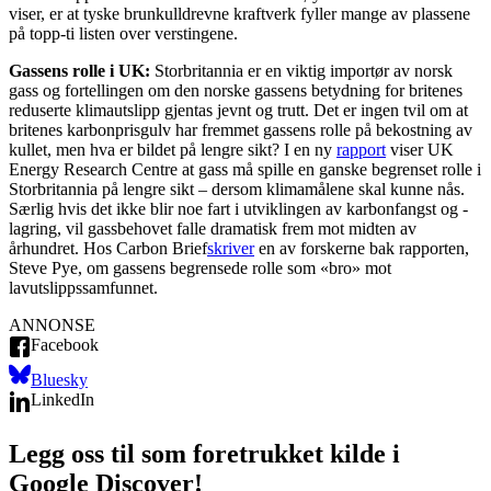
viser, er at tyske brunkulldrevne kraftverk fyller mange av plassene
på topp-ti listen over verstingene.
Gassens rolle i UK:
Storbritannia er en viktig importør av norsk
gass og fortellingen om den norske gassens betydning for britenes
reduserte klimautslipp gjentas jevnt og trutt. Det er ingen tvil om at
britenes karbonprisgulv har fremmet gassens rolle på bekostning av
kullet, men hva er bildet på lengre sikt? I en ny
rapport
viser UK
Energy Research Centre at gass må spille en ganske begrenset rolle i
Storbritannia på lengre sikt – dersom klimamålene skal kunne nås.
Særlig hvis det ikke blir noe fart i utviklingen av karbonfangst og -
lagring, vil gassbehovet falle dramatisk frem mot midten av
århundret. Hos Carbon Brief
skriver
en av forskerne bak rapporten,
Steve Pye, om gassens begrensede rolle som «bro» mot
lavutslippssamfunnet.
ANNONSE
Facebook
Bluesky
LinkedIn
Legg oss til som foretrukket kilde i
Google Discover!