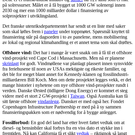
på solressurser. Målet er å få bygget ut 1000 GW solenergi innen
2030 og mer enn 1000 milliarder dollar i finansiering av
solprosjekter i utviklingsland.
Det franske utenriksdepartementet har sendt ut en liste med saker
som skal løftes frem i
paneler
under toppmøtet. Spørsmål knyttet til
finansiering står på dagsorden i to av panelene, mens mobilisering
av lokal og regional klimahandling er et annet tema som skal drøftes.
Offshore vind:
Det har i mange år vært snakk om å få til et offshore
vind-prosjekt ved Cape Cod i Massachusetts. Men nå er planene
skrinlagt
for godt. Vindmøllene var planlagt plassert innen synsvidde
fra feriehusene til noen av USAs mektigste og rikeste familier, og
det ble for meget blant annet for Kennedy-klanen og fossilindustri-
milliardæren Bill Koch. Men om dette prosjektet legges vekk, er det
mange historier i nyhetene om nye offshore vind-prosjekter rundt i
verden. Danske Ørsted (tidligere Dong Energy) er kommet et steg
videre med et stort 2 GW-prosjekt i
Taiwan
. Også Australia kan få
sitt første offshore
vindanlegg
. Dansker er med også her. Fondet
Copenhagen Infrastructure Partnership er med på å sy sammen
finansieringspakken som er nødvendig for å bygge anlegget.
Fossilforbud:
En god del land har etter hvert fattet vedtak om at
diesel- og bensinbiler skal forbys fra en viss dato et stykke inn i
fremtiden. Nå kan California få et slikt
vedtak
– riktignok så langt