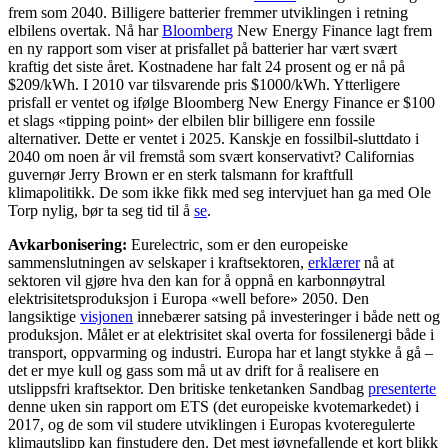
frem som 2040. Billigere batterier fremmer utviklingen i retning
elbilens overtak. Nå har
Bloomberg
New Energy Finance lagt frem
en ny rapport som viser at prisfallet på batterier har vært svært
kraftig det siste året. Kostnadene har falt 24 prosent og er nå på
$209/kWh. I 2010 var tilsvarende pris $1000/kWh. Ytterligere
prisfall er ventet og ifølge Bloomberg New Energy Finance er $100
et slags «tipping point» der elbilen blir billigere enn fossile
alternativer. Dette er ventet i 2025. Kanskje en fossilbil-sluttdato i
2040 om noen år vil fremstå som svært konservativt? Californias
guvernør Jerry Brown er en sterk talsmann for kraftfull
klimapolitikk. De som ikke fikk med seg intervjuet han ga med Ole
Torp nylig, bør ta seg tid til å
se
.
Avkarbonisering:
Eurelectric, som er den europeiske
sammenslutningen av selskaper i kraftsektoren,
erklærer
nå at
sektoren vil gjøre hva den kan for å oppnå en karbonnøytral
elektrisitetsproduksjon i Europa «well before» 2050. Den
langsiktige
visjonen
innebærer satsing på investeringer i både nett og
produksjon. Målet er at elektrisitet skal overta for fossilenergi både i
transport, oppvarming og industri. Europa har et langt stykke å gå –
det er mye kull og gass som må ut av drift for å realisere en
utslippsfri kraftsektor. Den britiske tenketanken Sandbag
presenterte
denne uken sin rapport om ETS (det europeiske kvotemarkedet) i
2017, og de som vil studere utviklingen i Europas kvoteregulerte
klimautslipp kan finstudere den. Det mest iøynefallende et kort blikk