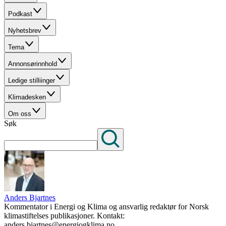
Podkast
Nyhetsbrev
Tema
Annonsørinnhold
Ledige stilliinger
Klimadesken
Om oss
Søk
Anders Bjartnes
Kommentator i Energi og Klima og ansvarlig redaktør for Norsk
klimastiftelses publikasjoner. Kontakt:
anders.bjartnes@energiogklima.no