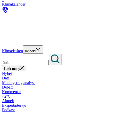
Klimakalender
Klimadesken
Innhold
Lukk meny
Nyhet
Data
Meninger og analyse
Debatt
Kommentar
<2°C
Aktuelt
Ekspertintervju
Podkast