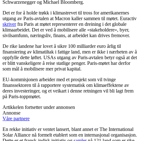
Schwarzenegger og Michael Bloomberg.
Det er for å holde trøkk i klimastrevet til tross for amerikanernes
utgang av Paris-avtalen at Macron kaller sammen til møtet. Euractiv
skriver
fra Paris at møtet representerer en dreining i det globale
klimaarbeidet. Det er ved å mobilisere alle «stakeholdere», byer,
sivilsamfunn, næringsliv, finans, at arbeidet kan drives fremover.
De rike landene har lovet å sikre 100 milliarder euro årlig til
finansiering av klimatiltak i fattige land, men er ikke i nærheten av å
oppfylle dette løftet. USAs utgang av Paris-avtalen betyr også at det
er blitt vanskeligere å reise statlige penger. Paris-møtet har derfor
som mål å mobilisere mer privat kapital.
EU-kommisjonen arbeider med et prosjekt som vil tvinge
finanssektoren til å rapportere systematisk om klimaeffektene av
deres investeringer, og et veikart i denne retningen vil bli lagt frem
på Paris-toppmøtet.
Artikkelen fortsetter under annonsen
Annonse
Våre partnere
En rekke initiativ er ventet lansert, blant annet er The International
Solar Alliance nå formelt etablert som en internasjonal organisasjon.
Dette er et fransk-indisk initiativ og
samler
nå 121 land som er rike