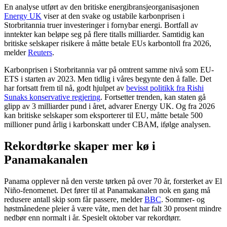
En analyse utført av den britiske energibransjeorganisasjonen
Energy UK
viser at den svake og ustabile karbonprisen i
Storbritannia truer investeringer i fornybar energi. Bortfall av
inntekter kan beløpe seg på flere titalls milliarder. Samtidig kan
britiske selskaper risikere å måtte betale EUs karbontoll fra 2026,
melder
Reuters
.
Karbonprisen i Storbritannia var på omtrent samme nivå som EU-
ETS i starten av 2023. Men tidlig i våres begynte den å falle. Det
har fortsatt frem til nå, godt hjulpet av
bevisst politikk fra Rishi
Sunaks konservative regjering
. Fortsetter trenden, kan staten gå
glipp av 3 milliarder pund i året, advarer Energy UK. Og fra 2026
kan britiske selskaper som eksporterer til EU, måtte betale 500
millioner pund årlig i karbonskatt under CBAM, ifølge analysen.
Rekordtørke skaper mer kø i
Panamakanalen
Panama opplever nå den verste tørken på over 70 år, forsterket av El
Niño-fenomenet. Det fører til at Panamakanalen nok en gang må
redusere antall skip som får passere, melder
BBC
. Sommer- og
høstmånedene pleier å være våte, men det har falt 30 prosent mindre
nedbør enn normalt i år. Spesielt oktober var rekordtørr.