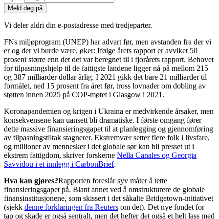
Meld deg på
Vi deler aldri din e-postadresse med tredjeparter.
FNs miljøprogram (UNEP) har advart før, men avstanden fra der vi
er og der vi burde være, øker: Ifølge årets rapport er avviket 50
prosent større enn det det var beregnet til i fjorårets rapport. Behovet
for tilpasningshjelp til de fattigste landene ligger nå på mellom 215
og 387 milliarder dollar årlig. I 2021 gikk det bare 21 milliarder til
formålet, ned 15 prosent fra året før, tross lovnader om dobling av
støtten innen 2025 på COP-møtet i Glasgow i 2021.
Koronapandemien og krigen i Ukraina er medvirkende årsaker, men
konsekvensene kan uansett bli dramatiske. I første omgang fører
dette massive finansieringsgapet til at planlegging og gjennomføring
av tilpasningstiltak stagnerer. Ekstremvær setter flere folk i livsfare,
og millioner av mennesker i det globale sør kan bli presset ut i
ekstrem fattigdom, skriver forskerne
Nella Canales og Georgia
Savvidou i et innlegg i CarbonBrief
.
Hva kan gjøres?
Rapporten foreslår syv måter å tette
finansieringsgapet på. Blant annet ved å omstrukturere de globale
finansinstitusjonene, som skissert i det såkalte Bridgetown-initiativet
(sjekk
denne forklaringen fra Reuters
om det). Det nye fondet for
tap og skade er også sentralt, men det hefter det også et helt lass med