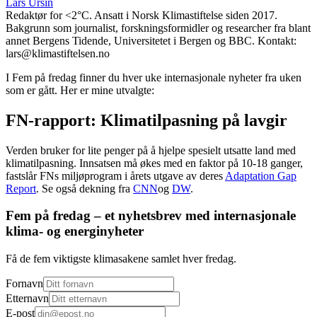
Lars Ursin
Redaktør for <2°C. Ansatt i Norsk Klimastiftelse siden 2017.
Bakgrunn som journalist, forskningsformidler og researcher fra blant
annet Bergens Tidende, Universitetet i Bergen og BBC. Kontakt:
lars@klimastiftelsen.no
I Fem på fredag finner du hver uke internasjonale nyheter fra uken
som er gått. Her er mine utvalgte:
FN-rapport: Klimatilpasning på lavgir
Verden bruker for lite penger på å hjelpe spesielt utsatte land med
klimatilpasning. Innsatsen må økes med en faktor på 10-18 ganger,
fastslår FNs miljøprogram i årets utgave av deres
Adaptation Gap
Report
. Se også dekning fra
CNN
og
DW
.
Fem på fredag – et nyhetsbrev med internasjonale
klima- og energinyheter
Få de fem viktigste klimasakene samlet hver fredag.
Fornavn
Etternavn
E-post