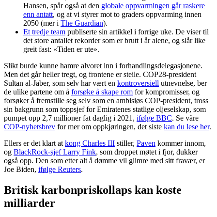
Hansen, spår også at den
globale oppvarmingen går raskere
enn antatt
, og at vi styrer mot to graders oppvarming innen
2050 (mer i
The Guardian
).
Et tredje team
publiserte sin artikkel i forrige uke. De viser til
det store antallet rekorder som er brutt i år alene, og slår like
greit fast: «Tiden er ute».
Slikt burde kunne hamre alvoret inn i forhandlingsdelegasjonene.
Men det går heller tregt, og frontene er steile. COP28-president
Sultan al-Jaber, som selv har vært en
kontroversiell
utnevnelse, ber
de ulike partene om å
forsøke å skape rom
for kompromisser, og
forsøker å fremstille seg selv som en ambisiøs COP-president, tross
sin bakgrunn som toppsjef for Emiratenes statlige oljeselskap, som
pumpet opp 2,7 millioner fat daglig i 2021,
ifølge BBC
. Se våre
COP-nyhetsbrev
for mer om oppkjøringen, det siste
kan du lese her
.
Ellers er det klart at
kong Charles III
stiller,
Paven
kommer innom,
og
BlackRock-sjef Larry Fink
, som droppet møtet i fjor, dukker
også opp. Den som etter alt å dømme vil glimre med sitt fravær, er
Joe Biden,
ifølge Reuters
.
Britisk karbonpriskollaps kan koste
milliarder