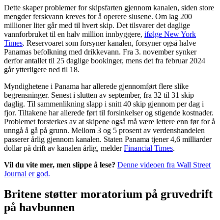
Dette skaper problemer for skipsfarten gjennom kanalen, siden store
mengder ferskvann kreves for å operere slusene. Om lag 200
millioner liter går med til hvert skip. Det tilsvarer det daglige
vannforbruket til en halv million innbyggere,
ifølge New York
Times
. Reservoaret som forsyner kanalen, forsyner også halve
Panamas befolkning med drikkevann. Fra 3. november synker
derfor antallet til 25 daglige bookinger, mens det fra februar 2024
går ytterligere ned til 18.
Myndighetene i Panama har allerede gjennomført flere slike
begrensninger. Senest i slutten av september, fra 32 til 31 skip
daglig. Til sammenlikning slapp i snitt 40 skip gjennom per dag i
fjor. Tiltakene har allerede ført til forsinkelser og stigende kostnader.
Problemet forsterkes av at skipene også må være lettere enn før for å
unngå å gå på grunn. Mellom 3 og 5 prosent av verdenshandelen
passerer årlig gjennom kanalen. Staten Panama tjener 4,6 milliarder
dollar på drift av kanalen årlig, melder
Financial Times
.
Vil du vite mer, men slippe å lese?
Denne videoen fra Wall Street
Journal er god.
Britene støtter moratorium på gruvedrift
på havbunnen