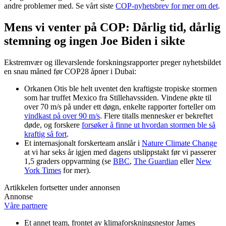
andre problemer med. Se vårt siste
COP-nyhetsbrev for mer om det
.
Mens vi venter på COP: Dårlig tid, dårlig
stemning og ingen Joe Biden i sikte
Ekstremvær og illevarslende forskningsrapporter preger nyhetsbildet
en snau måned før COP28 åpner i Dubai:
Orkanen Otis ble helt uventet den kraftigste tropiske stormen
som har truffet Mexico fra Stillehavssiden. Vindene økte til
over 70 m/s på under ett døgn, enkelte rapporter forteller om
vindkast på over 90 m/s
. Flere titalls mennesker er bekreftet
døde, og forskere
forsøker å finne ut hvordan stormen ble så
kraftig så fort
.
Et internasjonalt forskerteam anslår i
Nature Climate Change
at vi har seks år igjen med dagens utslippstakt før vi passerer
1,5 graders oppvarming (se
BBC
,
The Guardian
eller
New
York Times
for mer).
Artikkelen fortsetter under annonsen
Annonse
Våre partnere
Et annet team, frontet av klimaforskningsnestor James