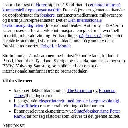
I skarp kontrast til
Norge
støtter nå Storbritannia
et moratorium på
kommersiell dypvannsgruvedrift
. Dette skjer etter gjentatte advarsler
og oppfordringer fra
forskere
, parlamentsmedlemmer, miljøvernere
og næringslivsrepresentanter. Det er
Den internasjonale
havbunnsmyndigheten
(International Seabed Authority – ISA) som
leder prosessen for å utvikle internasjonale regler for en eventuell
fremtidig mineralutvinning. Forhandlinger
pågår der nå
, etter at det
ble dårlig stemning i sist runde – blant annet på grunn av dette
foreslåtte moratoriet,
ifølge Le Monde
.
Storbritannia står nå sammen med minst 20 andre land, inkludert
Brasil, Frankrike, Tyskland, Sverige og Canada, samt selskaper som
BMW, Volvo og Samsung, som alle har bedt om at det
internasjonale samfunnet trår på bremsepedalen.
Vil du vite mer:
Saken er dekket blant annet i
The Guardian
og
Financial
Times
(betalingsmur).
Les også vårt
ekspertintervju med forsker i dyphavsbiologi
Pedro Ribeiro
om mineralutvinning på havbunnen.
Et annet relevant ekspertintervju:
Sintef-forsker Arne Petter
Ratvik
tar for seg råstoffer som kreves til det grønne skiftet.
ANNONSE